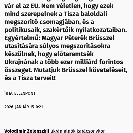
vár el az EU. Nem véletlen, hogy ezek
mind szerepelnek a Tisza baloldali
megszorító csomagjában, és a
politikusaik, szakértőik nyilatkozataiban.
Egyértelmű: Magyar Péterék Brüsszel
utasítására súlyos megszorításokra
készülnek, hogy előteremtsék
Ukrajnának a több ezer milliárd forintos
összeget. Mutatjuk Brüsszel követeléseit,
és a Tisza terveit!
ÍRTA: ELLENPONT
2026. JANUÁR 15. 0:21
Volodimir Zelenszkij
ukrán elnök karácsonykor