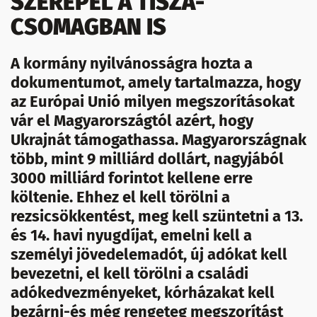
SZEREPEL A TISZA-
CSOMAGBAN IS
A kormány nyilvánosságra hozta a
dokumentumot, amely tartalmazza, hogy
az Európai Unió milyen megszorításokat
vár el Magyarországtól azért, hogy
Ukrajnát támogathassa. Magyarországnak
több, mint 9 milliárd dollárt, nagyjából
3000 milliárd forintot kellene erre
költenie. Ehhez el kell törölni a
rezsicsökkentést, meg kell szüntetni a 13.
és 14. havi nyugdíjat, emelni kell a
személyi jövedelemadót, új adókat kell
bevezetni, el kell törölni a családi
adókedvezményeket, kórházakat kell
bezárni-és még rengeteg megszorítást