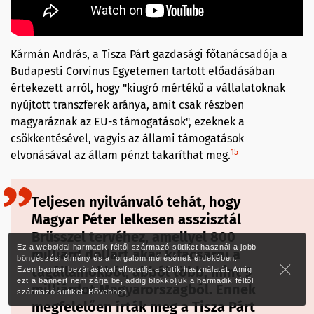
Kármán András, a Tisza Párt gazdasági főtanácsadója a
Budapesti Corvinus Egyetemen tartott előadásában
értekezett arról, hogy "kiugró mértékű a vállalatoknak
nyújtott transzferek aránya, amit csak részben
magyaráznak az EU-s támogatások", ezeknek a
csökkentésével, vagyis az állami támogatások
15
elvonásával az állam pénzt takaríthat meg.
Teljesen nyilvánvaló tehát, hogy
Magyar Péter lelkesen asszisztál
Brüsszel tervéhez, amellyel 800
Ez a weboldal harmadik féltől származó sütiket használ a jobb
milliárd dollárt akar kifacsarni a
böngészési élmény és a forgalom mérésének érdekében.
tagállamokból, abból több, mint 9
Ezen banner bezárásával elfogadja a sütik használatát. Amíg
ezt a bannert nem zárja be, addig blokkoljuk a harmadik féltől
milliárdot Magyarországból. Ennek
származó sütiket.
Bővebben
megfelelően írták meg a Tisza Párt