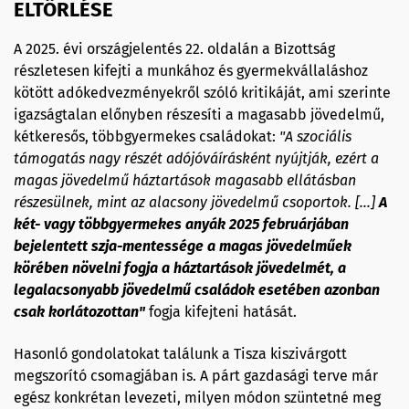
ELTÖRLÉSE
A 2025. évi országjelentés 22. oldalán a Bizottság
részletesen kifejti a munkához és gyermekvállaláshoz
kötött adókedvezményekről szóló kritikáját, ami szerinte
igazságtalan előnyben részesíti a magasabb jövedelmű,
kétkeresős, többgyermekes családokat:
"A szociális
támogatás nagy részét adójóváírásként nyújtják, ezért a
magas jövedelmű háztartások magasabb ellátásban
részesülnek, mint az alacsony jövedelmű csoportok. [...]
A
két- vagy többgyermekes anyák 2025 februárjában
bejelentett szja-mentessége a magas jövedelműek
körében növelni fogja a háztartások jövedelmét, a
legalacsonyabb jövedelmű családok esetében azonban
csak korlátozottan"
fogja kifejteni hatását.
Hasonló gondolatokat találunk a Tisza kiszivárgott
megszorító csomagjában is. A párt gazdasági terve már
egész konkrétan levezeti, milyen módon szüntetné meg