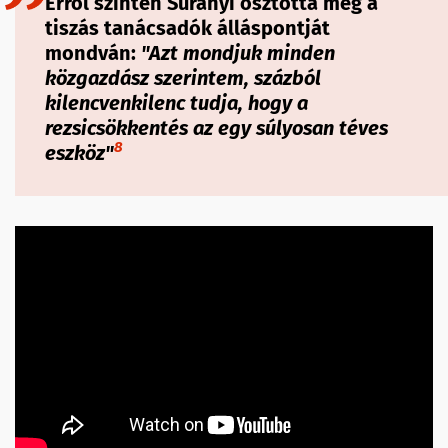
Erről szintén Surányi osztotta meg a
tiszás tanácsadók álláspontját
mondván:
"
Azt mondjuk minden
közgazdász szerintem, százból
kilencvenkilenc tudja, hogy a
rezsicsökkentés az egy súlyosan téves
8
eszköz
"