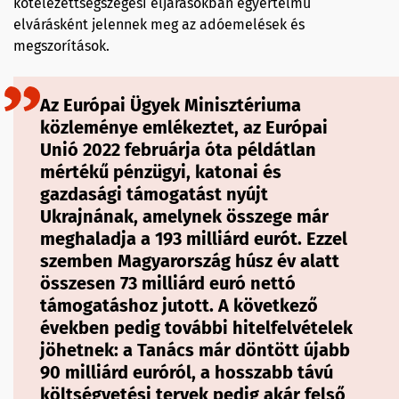
kötelezettségszegési eljárásokban egyértelmű
elvárásként jelennek meg az adóemelések és
megszorítások.
Az Európai Ügyek Minisztériuma
közleménye emlékeztet, az Európai
Unió 2022 februárja óta példátlan
mértékű pénzügyi, katonai és
gazdasági támogatást nyújt
Ukrajnának, amelynek összege már
meghaladja a 193 milliárd eurót. Ezzel
szemben Magyarország húsz év alatt
összesen 73 milliárd euró nettó
támogatáshoz jutott. A következő
években pedig további hitelfelvételek
jöhetnek: a Tanács már döntött újabb
90 milliárd euróról, a hosszabb távú
költségvetési tervek pedig akár felső