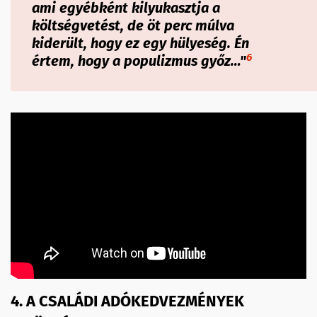
ami egyébként kilyukasztja a
költségvetést, de öt perc múlva
kiderült, hogy ez egy hülyeség. Én
6
értem, hogy a populizmus győz…"
4. A CSALÁDI ADÓKEDVEZMÉNYEK