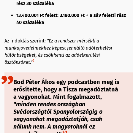
rész 30 százaléka
13.400.001 Ft felett: 3.180.000 Ft + a sáv feletti rész
40 százaléka
Az indoklás szerint:
"Ez a rendszer mérsékli a
munkajövedelmekhez képest fennálló adóterhelési
különbségeket, és csökkenti az adóelkerülési
9
ösztönzőket."
Bod Péter Ákos egy podcastben meg is
erősítette, hogy a Tisza megadóztatná
a vagyonokat. Mint fogalmazott,
"
minden rendes országban
Svédországtól Spanyolországig a
vagyonokat
megadóztatják
, csak
nálunk nem. A magyaroknál ez
10