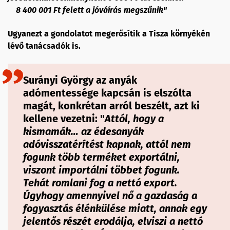
8 400 001 Ft felett a jóváírás megszűnik"
Ugyanezt a gondolatot megerősítik a Tisza környékén
lévő tanácsadók is.
Surányi György az anyák
adómentessége kapcsán is elszólta
magát, konkrétan arról beszélt, azt ki
kellene vezetni: "
Attól, hogy a
kismamák… az édesanyák
adóvisszatérítést kapnak, attól nem
fogunk több terméket exportálni,
viszont importálni többet fogunk.
Tehát romlani fog a nettó export.
Úgyhogy amennyivel nő a gazdaság a
fogyasztás élénkülése miatt, annak egy
jelentős részét erodálja, elviszi a nettó