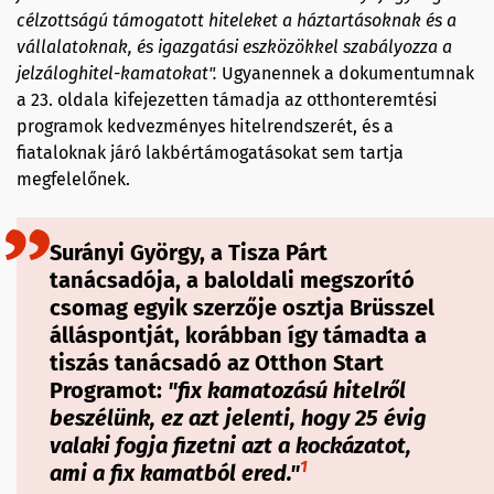
célzottságú támogatott hiteleket a háztartásoknak és a
vállalatoknak, és igazgatási eszközökkel szabályozza a
jelzáloghitel-kamatokat".
Ugyanennek a dokumentumnak
a 23. oldala kifejezetten támadja az otthonteremtési
programok kedvezményes hitelrendszerét, és a
fiataloknak járó lakbértámogatásokat sem tartja
megfelelőnek.
Surányi György, a Tisza Párt
tanácsadója, a baloldali megszorító
csomag egyik szerzője osztja Brüsszel
álláspontját, korábban így támadta a
tiszás tanácsadó az Otthon Start
Programot:
"
fix kamatozású hitelről
beszélünk, ez azt jelenti, hogy 25 évig
valaki fogja fizetni azt a kockázatot,
1
ami a fix kamatból ered."