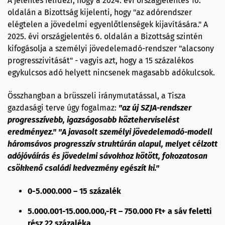
A jelentés felidézi, hogy a 2024. évi országjelentés 16.
oldalán a Bizottság kijelenti, hogy "az adórendszer
elégtelen a jövedelmi egyenlőtlenségek kijavítására." A
2025. évi országjelentés 6. oldalán a Bizottság szintén
kifogásolja a személyi jövedelemadó-rendszer "alacsony
progresszivitását" - vagyis azt, hogy a 15 százalékos
egykulcsos adó helyett nincsenek magasabb adókulcsok.
Összhangban a brüsszeli iránymutatással, a Tisza
gazdasági terve úgy fogalmaz:
"az új SZJA-rendszer
progresszívebb, igazságosabb közteherviselést
eredményez." "A javasolt személyi jövedelemadó-modell
háromsávos progresszív struktúrán alapul, melyet célzott
adójóváírás és jövedelmi sávokhoz kötött, fokozatosan
csökkenő családi kedvezmény egészít ki."
0-5.000.000 – 15 százalék
5.000.001-15.000.000,-Ft – 750.000 Ft+ a sáv feletti
rész 22 százaléka