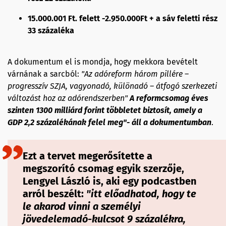
15.000.001 Ft. felett -2.950.000Ft + a sáv feletti rész
33 százaléka
A dokumentum el is mondja, hogy mekkora bevételt
várnának a sarcból:
"Az adóreform három pillére –
progresszív SZJA, vagyonadó, különadó – átfogó szerkezeti
változást hoz az adórendszerben"
A reformcsomag éves
szinten 1300 milliárd forint többletet biztosít, amely a
GDP 2,2 százalékának felel meg"- áll a dokumentumban
.
Ezt a tervet megerősítette a
megszorító csomag egyik szerzője,
Lengyel László is, aki egy podcastben
arról beszélt:
"itt előadhatod, hogy te
le akarod vinni a személyi
jövedelemadó-kulcsot 9 százalékra,