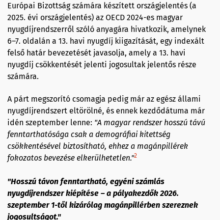
Európai Bizottság számára készített országjelentés (a
2025. évi országjelentés) az OECD 2024-es magyar
nyugdíjrendszerről szóló anyagára hivatkozik, amelynek
6–7. oldalán a 13. havi nyugdíj kiigazítását, egy indexált
felső határ bevezetését javasolja, amely a 13. havi
nyugdíj csökkentését jelenti jogosultak jelentős része
számára.
A párt megszorító csomagja pedig már az egész állami
nyugdíjrendszert eltörölné, és ennek kezdődátuma már
idén szeptember lenne:
"A magyar rendszer hosszú távú
fenntarthatósága csak a demográfiai kitettség
csökkentésével biztosítható, ehhez a magánpillérek
2
fokozatos bevezése elkerülhetetlen."
"Hosszú távon fenntartható, egyéni számlás
nyugdíjrendszer kiépítése – a pályakezdők 2026.
szeptember 1-től kizárólag magánpillérben szereznek
jogosultságot."