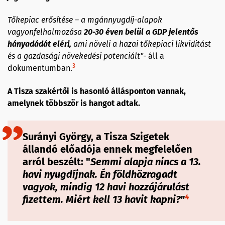
Tőkepiac erősítése – a mgánnyugdíj-alapok
vagyonfelhalmozása
20-30 éven belül a GDP jelentős
hányadádát eléri,
ami növeli a hazai tőkepiaci likviditást
és a gazdasági növekedési potenciált"-
áll a
3
dokumentumban.
A Tisza szakértői is hasonló állásponton vannak,
amelynek többször is hangot adtak.
Surányi György, a Tisza Szigetek
állandó előadója ennek megfelelően
arról beszélt: "
Semmi alapja nincs a 13.
havi nyugdíjnak. Én földhözragadt
vagyok, mindig 12 havi hozzájárulást
4
fizettem. Miért kell 13 havit kapni?
"