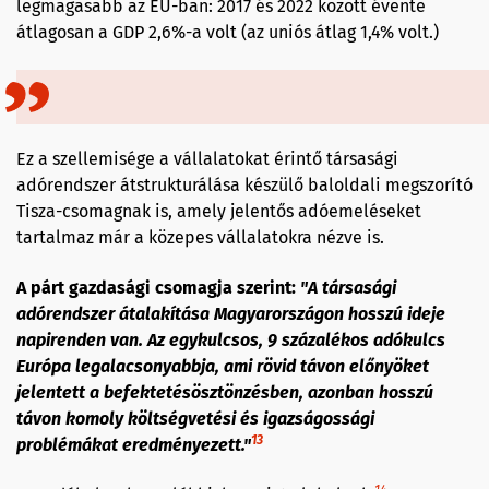
legmagasabb az EU-ban: 2017 és 2022 között évente
átlagosan a GDP 2,6%-a volt (az uniós átlag 1,4% volt.)
Ez a szellemisége a vállalatokat érintő társasági
adórendszer átstrukturálása készülő baloldali megszorító
Tisza-csomagnak is, amely jelentős adóemeléseket
tartalmaz már a közepes vállalatokra nézve is.
A párt gazdasági csomagja szerint:
"A társasági
adórendszer átalakítása Magyarországon hosszú ideje
napirenden van. Az egykulcsos, 9 százalékos adókulcs
Európa legalacsonyabbja, ami rövid távon előnyöket
jelentett a befektetésösztönzésben, azonban hosszú
távon komoly költségvetési és igazságossági
13
problémákat eredményezett."