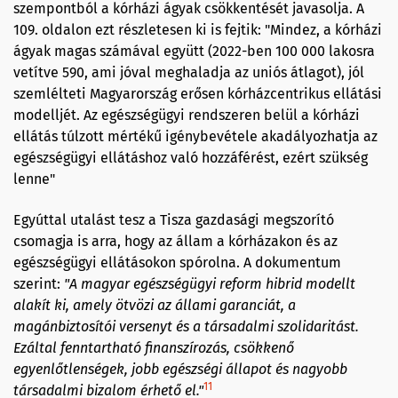
szempontból a kórházi ágyak csökkentését javasolja. A
109. oldalon ezt részletesen ki is fejtik: "Mindez, a kórházi
ágyak magas számával együtt (2022-ben 100 000 lakosra
vetítve 590, ami jóval meghaladja az uniós átlagot), jól
szemlélteti Magyarország erősen kórházcentrikus ellátási
modelljét. Az egészségügyi rendszeren belül a kórházi
ellátás túlzott mértékű igénybevétele akadályozhatja az
egészségügyi ellátáshoz való hozzáférést, ezért szükség
lenne"
Egyúttal utalást tesz a Tisza gazdasági megszorító
csomagja is arra, hogy az állam a kórházakon és az
egészségügyi ellátásokon spórolna. A dokumentum
szerint:
"A magyar egészségügyi reform hibrid modellt
alakít ki, amely ötvözi az állami garanciát, a
magánbiztosítói versenyt és a társadalmi szolidaritást.
Ezáltal fenntartható finanszírozás, csökkenő
egyenlőtlenségek, jobb egészségi állapot és nagyobb
11
társadalmi bizalom érhető el."