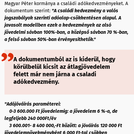
Magyar Péter kormánya a családi adókedvezményeket. A
dokumentum szerint:
"A családi kedvezmény a valós
jogszabályok szerinti adóalap-csökkentésen alapul. A
javasolt modellben ezek a kedvezmények az alsó
jövedelmi sávban 100%-ban, a középső sávban 70 %-ban,
a felső sávban 50%-ban érvényesíthetők."
A dokumentumból az is kiderül, hogy
körülbelül kicsit az átlagjövedelem
felett már nem járna a csaladi
adókedvezmény.
"Adójóváírás paraméterei:
0-3 600.000 Ft jövedelemig: a jövedelem 6 %-a, de
legfeljebb 240 000Ft/év
3 600.001- 8 400 000,-Ft között: a jóváírás 120 000 Ft
jövedelemnövekményként 6 000 Ft-tal csökken