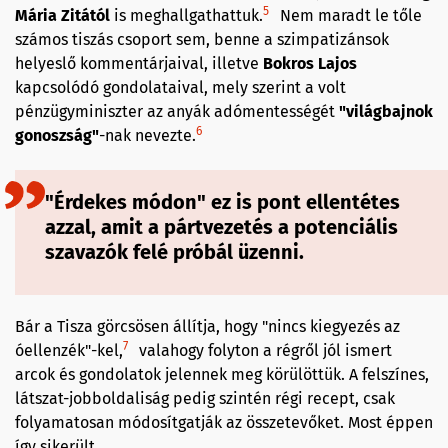
5
Mária Zitától
is meghallgathattuk.
Nem maradt le tőle
számos tiszás csoport sem, benne a szimpatizánsok
helyeslő kommentárjaival, illetve
Bokros Lajos
kapcsolódó gondolataival, mely szerint a volt
pénzügyminiszter az anyák adómentességét
"világbajnok
6
gonoszság"
-nak nevezte.
"Érdekes módon" ez is pont ellentétes
azzal, amit a pártvezetés a potenciális
szavazók felé próbál üzenni.
Bár a Tisza görcsösen állítja, hogy "nincs kiegyezés az
7
óellenzék"-kel,
valahogy folyton a régről jól ismert
arcok és gondolatok jelennek meg körülöttük. A felszínes,
látszat-jobboldaliság pedig szintén régi recept, csak
folyamatosan módosítgatják az összetevőket. Most éppen
így sikerült.