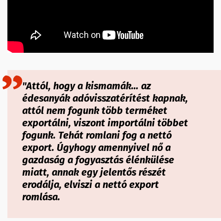
"Attól, hogy a kismamák… az
édesanyák adóvisszatérítést kapnak,
attól nem fogunk több terméket
exportálni, viszont importálni többet
fogunk. Tehát romlani fog a nettó
export. Úgyhogy amennyivel nő a
gazdaság a fogyasztás élénkülése
miatt, annak egy jelentős részét
erodálja, elviszi a nettó export
romlása.