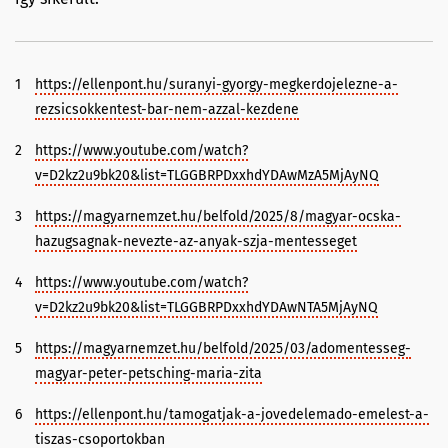
1
https://ellenpont.hu/suranyi-gyorgy-megkerdojelezne-a-
rezsicsokkentest-bar-nem-azzal-kezdene
2
https://www.youtube.com/watch?
v=D2kz2u9bk20&list=TLGGBRPDxxhdYDAwMzA5MjAyNQ
3
https://magyarnemzet.hu/belfold/2025/8/magyar-ocska-
hazugsagnak-nevezte-az-anyak-szja-mentesseget
4
https://www.youtube.com/watch?
v=D2kz2u9bk20&list=TLGGBRPDxxhdYDAwNTA5MjAyNQ
5
https://magyarnemzet.hu/belfold/2025/03/adomentesseg-
magyar-peter-petsching-maria-zita
6
https://ellenpont.hu/tamogatjak-a-jovedelemado-emelest-a-
tiszas-csoportokban