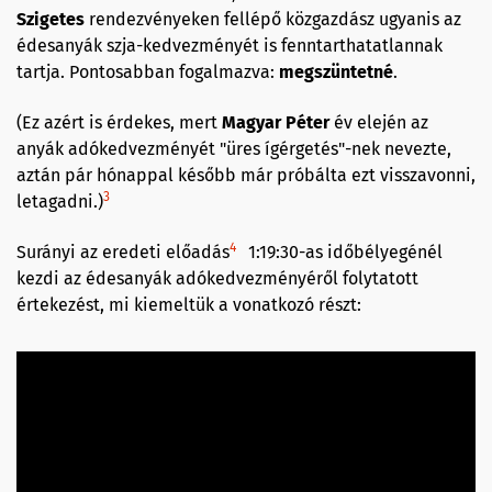
Szigetes
rendezvényeken fellépő közgazdász ugyanis az
édesanyák szja-kedvezményét is fenntarthatatlannak
tartja. Pontosabban fogalmazva:
megszüntetné
.
(Ez azért is érdekes, mert
Magyar Péter
év elején az
anyák adókedvezményét "üres ígérgetés"-nek nevezte,
aztán pár hónappal később már próbálta ezt visszavonni,
3
letagadni.)
4
Surányi az eredeti előadás
1:19:30-as időbélyegénél
kezdi az édesanyák adókedvezményéről folytatott
értekezést, mi kiemeltük a vonatkozó részt: