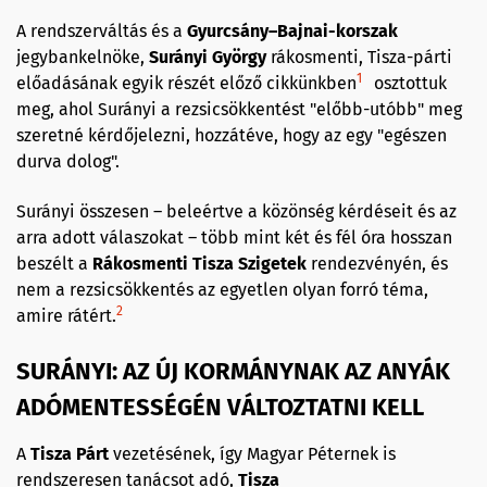
A rendszerváltás és a
Gyurcsány–Bajnai-korszak
jegybankelnöke,
Surányi György
rákosmenti, Tisza-párti
1
előadásának egyik részét előző cikkünkben
osztottuk
meg, ahol Surányi a rezsicsökkentést "előbb-utóbb" meg
szeretné kérdőjelezni, hozzátéve, hogy az egy "egészen
durva dolog".
Surányi összesen – beleértve a közönség kérdéseit és az
arra adott válaszokat – több mint két és fél óra hosszan
beszélt a
Rákosmenti
Tisza Sziget
ek
rendezvényén, és
nem a rezsicsökkentés az egyetlen olyan forró téma,
2
amire rátért.
SURÁNYI: AZ ÚJ KORMÁNYNAK AZ ANYÁK
ADÓMENTESSÉGÉN VÁLTOZTATNI KELL
A
Tisza
Párt
vezetésének, így Magyar Péternek is
rendszeresen tanácsot adó,
Tisza