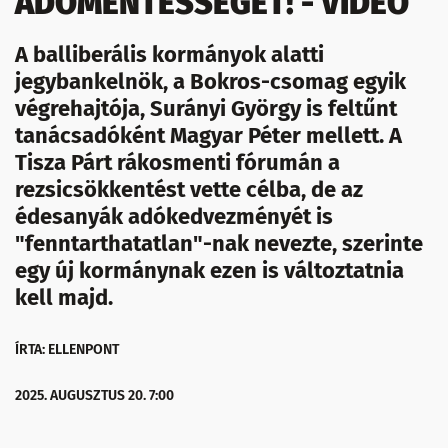
ADÓMENTESSÉGÉT! - VIDEÓ
A balliberális kormányok alatti
jegybankelnök, a Bokros-csomag egyik
végrehajtója, Surányi György is feltűnt
tanácsadóként Magyar Péter mellett. A
Tisza Párt rákosmenti fórumán a
rezsicsökkentést vette célba, de az
édesanyák adókedvezményét is
"fenntarthatatlan"-nak nevezte, szerinte
egy új kormánynak ezen is változtatnia
kell majd.
ÍRTA: ELLENPONT
2025. AUGUSZTUS 20. 7:00