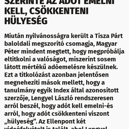
SZERINTE AZ ADÓT EMELNI
KELL, CSÖKKENTENI
HÜLYESÉG
Miután nyilvánosságra került a Tisza Párt
baloldali megszorító csomagja, Magyar
Péter mindent megtett, hogy megpróbálja
eltitkolni a valóságot, miszerint sosem
látott mértékű adóemelésre készülnek.
Ezt a titkolózást azonban jelentősen
megnehezíti mások mellett, hogy a
tanulmány egyik Index által azonosított
szerzője, Lengyel László rendszeresen
arról beszél, hogy adót kell emelni-és
arról, hogy adót csökkenteni viszont
„hülyeség”. Az Ellenpont két