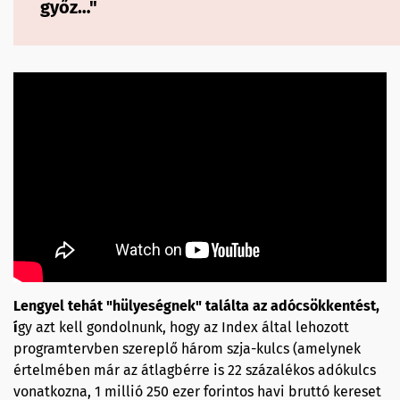
győz…"
Lengyel tehát "hülyeségnek" találta az adócsökkentést,
í
gy azt kell gondolnunk, hogy az Index által lehozott
programtervben szereplő három szja-kulcs (amelynek
értelmében már az átlagbérre is 22 százalékos adókulcs
vonatkozna, 1 millió 250 ezer forintos havi bruttó kereset