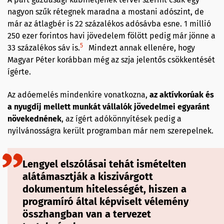
nagyon szűk rétegnek maradna a mostani adószint, de
már az átlagbér is 22 százalékos adósávba esne. 1 millió
250 ezer forintos havi jövedelem fölött pedig már jönne a
5
33 százalékos sáv is.
Mindezt annak ellenére, hogy
Magyar Péter korábban még az szja jelentős csökkentését
ígérte.
Az adóemelés mindenkire vonatkozna,
az aktívkorúak és
a nyugdíj mellett munkát vállalók jövedelmei egyaránt
növekednének
, az ígért adókönnyítések pedig a
nyilvánosságra került programban már nem szerepelnek.
Lengyel elszólásai tehát ismételten
alátámasztják a kiszivárgott
dokumentum hitelességét, hiszen a
programíró által képviselt vélemény
összhangban van a tervezet