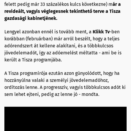
felett pedig már 33 százalékos kulcs következne) m
ár a
revideált, vagyis véglegesnek tekinthető terve a Tisza
gazdasági kabinetjének.
Lengyel azonban ennél is tovább ment, a
Klikk Tv
-ben
korábban (februárban) már arról beszélt, hogy a teljes
adórendszert át kellene alakítani, és a többkulcsos
jövedelemadót, így az adóemelést méltatta - ami be is
került a Tisza programjába.
A Tisza programírója ezután azon gúnyolódott, hogy ha
hozzányúlna valaki a személyi jövedelemadóhoz,
ordítozás lenne. A progresszív, vagyis többkulcsos adót ki
sem lehet ejteni, pedig az lenne jó - mondta.