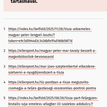
tartalmával.
1
https://index.hu/belfold/2025/11/28/tisza-adoemeles-
magyar-peter-lengyel-laszlo/?
token=e9c5d5944d3c3436bfe1f4d186b58f7d
2
https://ellenpont.hu/magyar-peter-mar-tavaly-beszelt-a-
maganbiztositok-bevonasarol
3
https://ellenpont.hu/mar-jovo-szeptembertol-elkezdene-
szetverni-a-nyugdijrendszert-a-tisza
4
https://ellenpont.hu/tiz-pontban-a-tisza-megszorito-
csomagja-a-teljes-gazdasagi-osszeomlas-pontrol-pontra
5
https://index.hu/belfold/2025/08/26/tisza-part-feljegyzes-
brutalis-szja-emeless-atlagber-33-szalekos-adokulcs/?