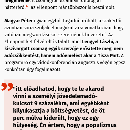
megemelné
. A csomagról, és annak ideológiai
4
hátteréről
az Ellenpont már többször is beszámolt.
Magyar Péter
ugyan egyből tagadni próbált, a szakértői
azonban sorra szólják el magukat arra vonatkozóan, hogy
valóban megszorításokat szeretnének bevezetni. Az
Ellenpont két felvételt is talált, ahol
Lengyel László, a
kiszivárgott csomag egyik szerzője erősítette meg, nem
adócsökkentést, hanem adóemelést akar a Tisza Párt.
A
programíró egy videókonferencián augusztus végén egész
konkrétan úgy fogalmazott:
"itt előadhatod, hogy te le akarod
vinni a személyi jövedelemadó-
kulcsot 9 százalékra, ami egyébként
kilyukasztja a költségvetést, de öt
perc múlva kiderült, hogy ez egy
hülyeség. Én értem, hogy a populizmus