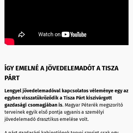
ÍGY EMELNÉ A JÖVEDELEMADÓT A TISZA
PÁRT
Lengyel jövedelemadóval kapcsolatos véleménye egy az
egyben visszatükröződik a Tisza Párt kiszivárgott
gazdasági csomagjában is
. Magyar Péterék megszorító
terveinek egyik első pontja ugyanis a személyi
jövedelemadó drasztikus emelése volt.
A párt gazdasági kabinetjének tervei szerint csak egy