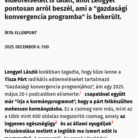
videófelvételt is talált, ahol Lengyel
pontosan arról beszél, ami a "gazdasági
konvergencia programba" is bekerült.
ÍRTA: ELLENPONT
2025. DECEMBER 6. 7:00
Lengyel László
korábban tagadta, hogy köze lenne a
Tisza Párt
radikális adóemeléseket tartalmazó
"Gazdasági konvergencia programjához", ám egy 2025.
1
május 20-i podcastben elismerte:
csapatával együtt
már "írja a kormányprogramot", hogy a párt felkészülten
mehessen kormányzásba.
Ez a csomag nem más, mint az
a több mint 600 oldalas megszorító csomag, amely
az
2
3
ingyenes egészségügy
és az állami nyugdíjak
felszámolása mellett a legtöbb ma ismert adót is