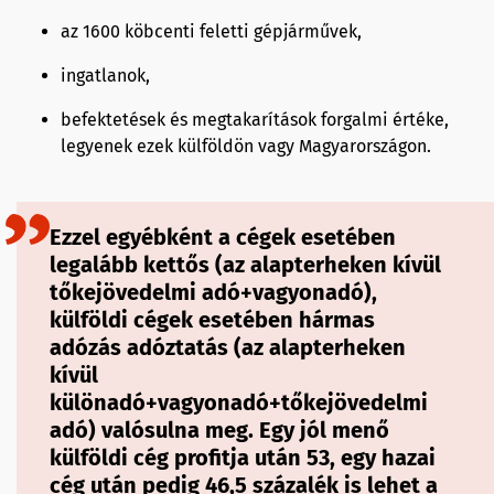
az 1600 köbcenti feletti gépjárművek,
ingatlanok,
befektetések és megtakarítások forgalmi értéke,
legyenek ezek külföldön vagy Magyarországon.
Ezzel egyébként a cégek esetében
legalább kettős (az alapterheken kívül
tőkejövedelmi adó+vagyonadó),
külföldi cégek esetében hármas
adózás adóztatás (az alapterheken
kívül
különadó+vagyonadó+tőkejövedelmi
adó) valósulna meg. Egy jól menő
külföldi cég profitja után 53, egy hazai
cég után pedig 46,5 százalék is lehet a