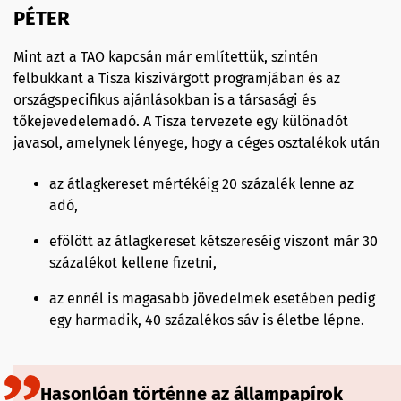
PÉTER
Mint azt a TAO kapcsán már említettük, szintén
felbukkant a Tisza kiszivárgott programjában és az
országspecifikus ajánlásokban is a társasági és
tőkejevedelemadó. A Tisza tervezete egy különadót
javasol, amelynek lényege, hogy a céges osztalékok után
az átlagkereset mértékéig 20 százalék lenne az
adó,
efölött az átlagkereset kétszereséig viszont már 30
százalékot kellene fizetni,
az ennél is magasabb jövedelmek esetében pedig
egy harmadik, 40 százalékos sáv is életbe lépne.
Hasonlóan történne az állampapírok