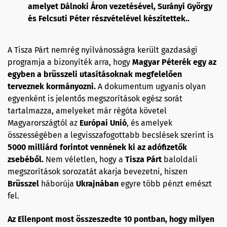
amelyet Dálnoki Áron vezetésével, Surányi György
és Felcsuti Péter részvételével készítettek..
A Tisza Párt nemrég nyilvánosságra került gazdasági
programja a bizonyíték arra, hogy
Magyar Péterék egy az
egyben a brüsszeli utasításoknak megfelelően
terveznek kormányozni.
A dokumentum ugyanis olyan
egyenként is jelentős megszorítások egész sorát
tartalmazza, amelyeket már régóta követel
Magyarországtól az
Európai Unió
, és amelyek
összességében a legvisszafogottabb becslések szerint is
5000 milliárd forintot vennének ki az adófizetők
zsebéből.
Nem véletlen, hogy a
Tisza Párt
baloldali
megszorítások sorozatát akarja bevezetni, hiszen
Brüsszel
háborúja
Ukrajnában
egyre több pénzt emészt
fel.
Az Ellenpont most összeszedte 10 pontban, hogy milyen