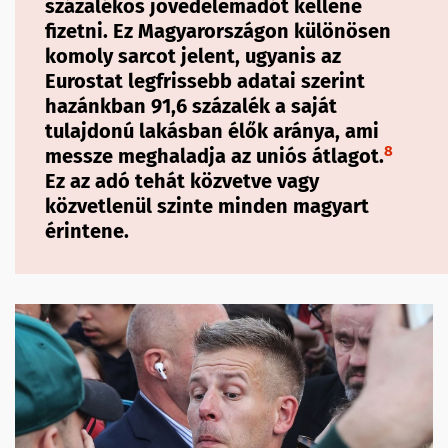
százalékos jövedelemadót kellene
fizetni. Ez Magyarországon különösen
komoly sarcot jelent, ugyanis az
Eurostat legfrissebb adatai szerint
hazánkban 91,6 százalék a saját
tulajdonú lakásban élők aránya, ami
8
messze meghaladja az uniós átlagot.
Ez az adó tehát közvetve vagy
közvetlenül szinte minden magyart
érintene.