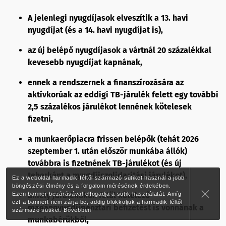
A jelenlegi nyugdíjasok elveszítik a 13. havi
nyugdíjat (és a 14. havi nyugdíjat is),
az új belépő nyugdíjasok a vártnál 20 százalékkal
kevesebb nyugdíjat kapnának,
ennek a rendszernek a finanszírozására az
aktívkorúak az eddigi TB-járulék felett egy további
2,5 százalékos járulékot lennének kötelesek
fizetni,
a munkaerőpiacra frissen belépők (tehát 2026
szeptember 1. után először munkába állók)
továbbra is fizetnének TB-járulékot (és új
teherként a nyugdíjszolidaritási járulékot),
Ez a weboldal harmadik féltől származó sütiket használ a jobb
böngészési élmény és a forgalom mérésének érdekében.
Ezen banner bezárásával elfogadja a sütik használatát. Amíg
amely járulékokon felül kötelező
ezt a bannert nem zárja be, addig blokkoljuk a harmadik féltől
magánnyugdíjpénztári befizetést is vonnának a
származó sütiket.
Bővebben
munkabérükből,