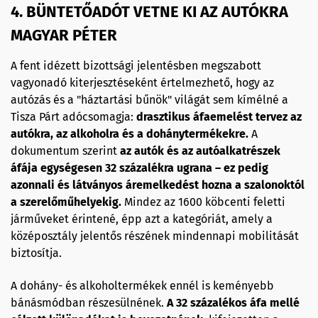
4. BÜNTETŐADÓT VETNE KI AZ AUTÓKRA
MAGYAR PÉTER
A fent idézett bizottsági jelentésben megszabott
vagyonadó kiterjesztéseként értelmezhető, hogy az
autózás és a "háztartási bűnök" világát sem kímélné a
Tisza Párt adócsomagja:
drasztikus áfaemelést tervez az
autókra, az alkoholra és a dohánytermékekre.
A
dokumentum szerint
az autók és az autóalkatrészek
áfája egységesen 32 százalékra ugrana – ez pedig
azonnali és látványos áremelkedést hozna a szalonoktól
a szerelőműhelyekig.
Mindez az 1600 köbcenti feletti
járműveket érintené, épp azt a kategóriát, amely a
középosztály jelentős részének mindennapi mobilitását
biztosítja.
A dohány- és alkoholtermékek ennél is keményebb
bánásmódban részesülnének.
A 32 százalékos áfa mellé