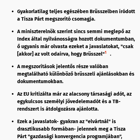
Gyakorlatilag teljes egészében Brüsszelben íródott
a Tisza Párt megszorító csomagja.
A miniszterelnök szerint sincs semmi meglepő az
Index által nyilvánosságra hozott dokumentumban,
ő ugyanis már olvasta ezeket a javaslatokat, "csak
1
[akkor] az volt odaírva, hogy Brüsszel"
.
A megszorítások jelentős része valóban
megtalálható különböző brüsszeli ajánlásokban és
dokumentumokban.
Az EU kritizálta már az alacsony társasági adót, az
egykulcsos személyi jövedelemadót és a TB-
rendszert is átdolgozásra ajánlotta.
Ezek a javaslatok- gyakran az "elvártnál" is
drasztikusabb formában- jelennek meg a Tisza
Párt "gazdasági konvergencia programjában",