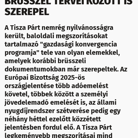
BRÜSSZEL TERVEI KÖZÖTT IS
SZEREPEL
A Tisza Párt nemrég nyilvánosságra
került, baloldali megszorításokat
tartalmazó "gazdasági konvergencia
programja" tele van olyan elemekkel,
amelyek korábbi brüsszeli
dokumentumokban már szerepeltek. Az
Európai Bizottság 2025-ös
országjelentése több adóemelést
követel, többek között a személyi
jövedelemadó emelését is, az állami
nyugdíjrendszer szétverése pedig egy
néhány héttel ezelőtt közzétett
jelentésben fordul elő. A Tisza Párt
legkeményebb megszorításai mind