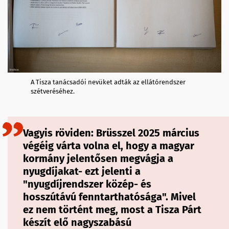
A Tisza tanácsadói nevüket adták az ellátórendszer
szétveréséhez.
Vagyis röviden: Brüsszel 2025 március
végéig várta volna el, hogy a magyar
kormány jelentősen megvágja a
nyugdíjakat- ezt jelenti a
"nyugdíjrendszer közép- és
hosszútávú fenntarthatósága". Mivel
ez nem történt meg, most a Tisza Párt
készít elő nagyszabású