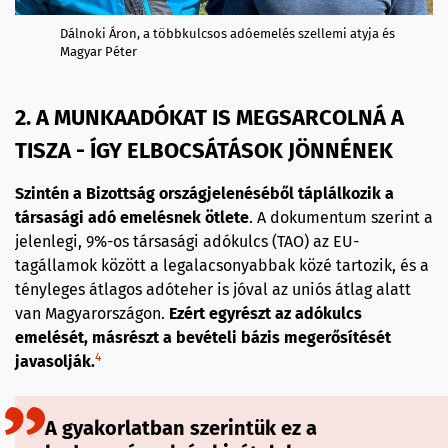
Dálnoki Áron, a többkulcsos adóemelés szellemi atyja és
Magyar Péter
2. A MUNKAADÓKAT IS MEGSARCOLNÁ A
TISZA - ÍGY ELBOCSÁTÁSOK JÖNNÉNEK
Szintén a Bizottság országjelenéséből táplálkozik a
társasági adó emelésnek ötlete
. A dokumentum szerint a
jelenlegi, 9%-os társasági adókulcs (TAO) az EU-
tagállamok között a legalacsonyabbak közé tartozik, és a
tényleges átlagos adóteher is jóval az uniós átlag alatt
van Magyarországon.
Ezért egyrészt az adókulcs
emelését, másrészt a bevételi bázis megerősítését
4
javasolják.
A gyakorlatban szerintük ez a