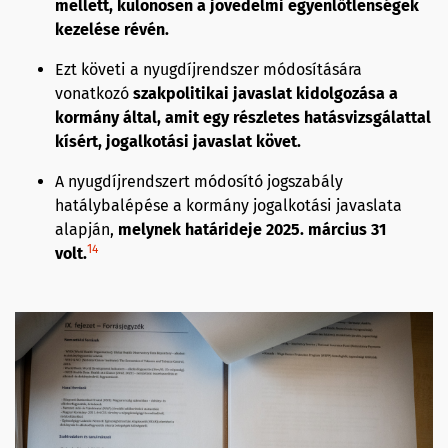
mellett, különösen a jövedelmi egyenlőtlenségek
kezelése révén.
Ezt követi a nyugdíjrendszer módosítására
vonatkozó
szakpolitikai javaslat kidolgozása a
kormány által, amit egy részletes hatásvizsgálattal
kísért, jogalkotási javaslat követ.
A nyugdíjrendszert módosító jogszabály
hatálybalépése a kormány jogalkotási javaslata
alapján,
melynek határideje 2025. március 31
14
volt.