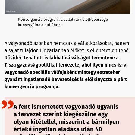
Konvergencia program: a vállalatok életképessége
konvergálna a nullához.
A vagyonadó azonban nemcsak a vállalkozásokat, hanem
a saját tulajdonú ingatlanban élőket is ellehetetlenítené.
Röviden tehát
ott is lakhatási válságot teremtene a
Tisza gazdaságpolitikai tervezete, ahol ilyen nincs is: a
vagyonadó speciális válfajaként mintegy extrateher
gyanánt ingatlanadó bevezetését is előirányozza a párt
konvergencia programja.
A fent ismertetett vagyonadó ugyanis
a tervezet szerint kiegészülne egy
olyan kitétellel, miszerint a bármilyen
értékű ingatlan eladása után 40