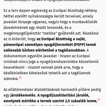
Ez a terv éppen egybevág az Európai Bizottság néhány
héttel ezelőtt nyilvánosságra került terveivel, amely
javaslat lényege ugyanaz, vagyis hogy a munkavállalók
jövedelmének egy részét levonnák, és a
magánnyugdíjpénztár "zsebbe" gyűjtenék azt. Ráadásul
az is kiderült, hogy
az Európai Bizottság a saját,
páneurópai személyes nyugdíjtermékét (PEPP) tenné
szélesebb körben elérhetővé a tagállamokban.
A
dokumentum egyelőre javaslat - hiszen az Európai
Uniónak nincs joga a nyugdíjrendszerünkbe közvetlenül
beavatkozni - viszont vannak jelek arra, hogy a
későbbiekben kötelezővé tehetik azt a tagállamok
16
számára.
Az ellátórendszer átalakításának harmadik pillére pedig
egy
járulékemelés
.
A nyugdíjszolidaritási járulék,
17
amelynek mértéke a tervek szerint 2,5 százalék lenne
,