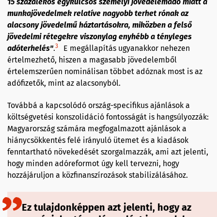
15 százalékos egykulcsos személyi jövedelemadó miatt a
munkajövedelmek relatíve nagyobb terhet rónak az
alacsony jövedelmű háztartásokra, miközben a felső
jövedelmi rétegekre viszonylag enyhébb a tényleges
3
adóterhelés"
.
E megállapítás ugyanakkor nehezen
értelmezhető, hiszen a magasabb jövedelemből
értelemszerűen nominálisan többet adóznak most is az
adófizetők, mint az alacsonyból.
Továbbá a kapcsolódó ország-specifikus ajánlások a
költségvetési konszolidáció fontosságát is hangsúlyozzák:
Magyarország számára megfogalmazott ajánlások a
hiánycsökkentés felé irányuló ütemet és a kiadások
fenntartható növekedését szorgalmazzák, ami azt jelenti,
hogy minden adóreformot úgy kell tervezni, hogy
hozzájáruljon a közfinanszírozások stabilizálásához.
Ez tulajdonképpen azt jelenti, hogy az