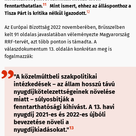
11
fenntarthatatlan.
Mint ismert, ehhez az állásponthoz a
12
Tisza Párt is kritika nélkül igazodott.
Az Európai Bizottság 2022 novemberében, Brüsszelben
kelt 91 oldalas javaslatában véleményezte Magyarország
RRF-tervét, azt több ponton is támadta. A
válaszdokumentum 13. oldalán konkrétan meg is
fogalmazzák:
"A közelmúltbeli szakpolitikai
intézkedések – az állam hosszú távú
nyugdíjkötelezettségeinek növelése
miatt – súlyosbítják a
fenntarthatósági kihívást. A 13. havi
nyugdíj 2021-es és 2022-es újbóli
bevezetése növeli a
13
nyugdíjkiadásokat."