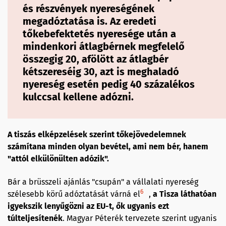
és részvények nyereségének
megadóztatása is. Az eredeti
tőkebefektetés nyeresége után a
mindenkori átlagbérnek megfelelő
összegig 20, afölött az átlagbér
kétszereséig 30, azt is meghaladó
nyereség esetén pedig 40 százalékos
kulccsal kellene adózni.
A tiszás elképzelések szerint tőkejövedelemnek
számítana minden olyan bevétel, ami nem bér, hanem
"attól elkülönülten adózik".
Bár a brüsszeli ajánlás "csupán" a vállalati nyereség
6
szélesebb körű adóztatását várná el
,
a Tisza láthatóan
igyekszik lenyűgözni az EU-t, ők ugyanis ezt
túlteljesítenék
. Magyar Péterék tervezete szerint ugyanis