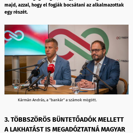
majd, azzal, hogy el fogják bocsátani az alkalmazottak
egy részét.
Kármán András, a "bankár" a számok mögött.
3. TÖBBSZÖRÖS BÜNTETŐADÓK MELLETT
A LAKHATÁST IS MEGADÓZTATNÁ MAGYAR