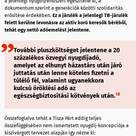
a jelenlegi nyugdíjrendszert egészítené ki, a
dokumentum szerint a generációk közötti szolidaritás
erősítése érdekében.
Ez a járulék a jelenlegi TB-járulék
felett kerülne levonásra az aktív korú keresők béréből,
tehát egy nettó adóemelést jelentene.
További pluszköltséget jelentene a 20
százalékos özvegyi nyugdíjadó,
amelyet az elhunyt házastárs után járó
juttatás után lenne köteles fizetni a
túlélő fél, valamint ugyanekkora
kulcsú öröklési adó az
18
egészségbiztosítási kötvények után.
Összefoglalva tehát a Tisza Párt eddig teljes
összefüggésében nem ismertetett nyugdíj-koncepciója a
kiszivárgott tervezet alapján így nézne ki: