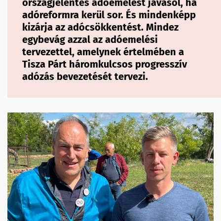
országjelentés adóemelést javasol, ha
adóreformra kerül sor. És mindenképp
kizárja az adócsökkentést. Mindez
egybevág azzal az adóemelési
tervezettel, amelynek értelmében a
Tisza Párt háromkulcsos progresszív
adózás bevezetését tervezi.