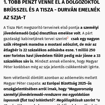
1. TÖBB PÉNZT VENNE EL A DOLGOZÓKTÓL
BRÜSSZEL ÉS A TISZA - DURVÁN EMELNÉK
AZ SZJA-T
A Tisza Párt megszorító terveinek első pontja
a személyi
jövedelemadó (szja) drasztikus emelése volt
. A párt
2
gazdasági kabinetjének tervei szerint
csak egy nagyon
szűk rétegnek maradna a mostani adószint, de már az
átlagbér is 22 százalékos adósávba esne. 1 millió 250
ezer forintos havi jövedelem fölött pedig már jönne a 33
százalékos sáv is
. Mindezt annak ellenére, hogy Magyar
Péter korábban még az szja jelentős csökkentését ígérte.
Nem véletlenül döntött azonban az adóemelés mellett
Magyar Péter csapata:
az Európai Bizottság 2025-ös
országjelentésében arról írnak, hogy
"Magyarország
személyi jövedelemadó-rendszere ma egyoldalúan
laposnak (flat tax) tekinthető". Megállapításuk szerint "a