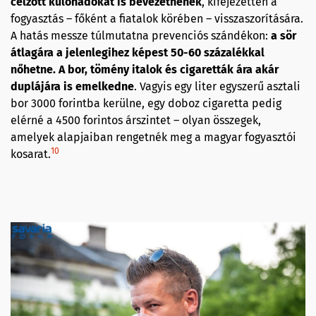
célzott különadókat is bevezetnének
, kifejezetten a
fogyasztás – főként a fiatalok körében – visszaszorítására.
A hatás messze túlmutatna prevenciós szándékon:
a sör
átlagára a jelenlegihez képest 50-60 százalékkal
nőhetne. A bor, tömény italok és cigaretták ára akár
duplájára is emelkedne
. Vagyis egy liter egyszerű asztali
bor 3000 forintba kerülne, egy doboz cigaretta pedig
elérné a 4500 forintos árszintet – olyan összegek,
amelyek alapjaiban rengetnék meg a magyar fogyasztói
10
kosarat.