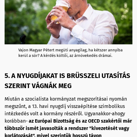
Vajon Magyar Pétert megüti anyagilag, ha kétszer annyiba
kerül a sör? A kérdés költői, az árnövekedés drámai.
5. A NYUGDÍJAKAT IS BRÜSSZELI UTASÍTÁS
SZERINT VÁGNÁK MEG
Miután a szocialista kormányzat megszorításai nyomán
megszűnt, a 13. havi nyugdíj visszaépítése szimbolikus
intézkedés volt a kormány részéről. Ugyanakkor-ahogy
korábban-
az Európai Bizottság és az OECD szakértői már
többször ismét javasolták a rendszer "kivezetését vagy
korlátozását", mivel szerintük hosszú távon