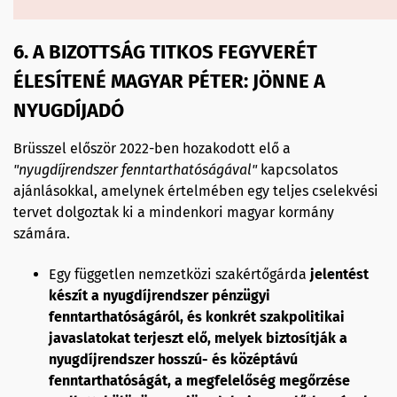
6. A BIZOTTSÁG TITKOS FEGYVERÉT
ÉLESÍTENÉ MAGYAR PÉTER: JÖNNE A
NYUGDÍJADÓ
Brüsszel először 2022-ben hozakodott elő a
"nyugdíjrendszer fenntarthatóságával"
kapcsolatos
ajánlásokkal, amelynek értelmében egy teljes cselekvési
tervet dolgoztak ki a mindenkori magyar kormány
számára.
Egy független nemzetközi szakértőgárda
jelentést
készít a nyugdíjrendszer pénzügyi
fenntarthatóságáról, és konkrét szakpolitikai
javaslatokat terjeszt elő, melyek biztosítják a
nyugdíjrendszer hosszú- és középtávú
fenntarthatóságát, a megfelelőség megőrzése