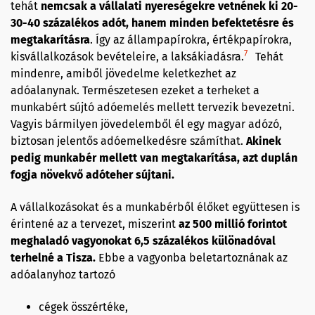
tehát
nemcsak a vállalati nyereségekre vetnének ki 20-
30-40 százalékos adót, hanem minden befektetésre és
megtakarításra
. Így az állampapírokra, értékpapírokra,
7
kisvállalkozások bevételeire, a laksákiadásra.
Tehát
mindenre, amiből jövedelme keletkezhet az
adóalanynak. Természetesen ezeket a terheket a
munkabért sújtó adóemelés mellett tervezik bevezetni.
Vagyis bármilyen jövedelemből él egy magyar adózó,
biztosan jelentős adóemelkedésre számíthat.
Akinek
pedig munkabér mellett van megtakarítása, azt duplán
fogja növekvő adóteher sújtani.
A vállalkozásokat és a munkabérből élőket együttesen is
érintené az a tervezet, miszerint
az 500 millió forintot
meghaladó vagyonokat 6,5 százalékos különadóval
terhelné a Tisza.
Ebbe a vagyonba beletartoznának az
adóalanyhoz tartozó
cégek összértéke,