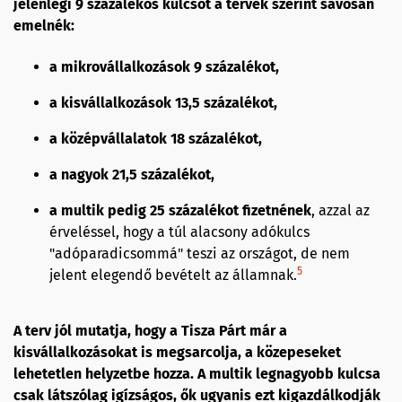
jelenlegi 9 százalékos kulcsot a tervek szerint sávosan
emelnék:
a mikrovállalkozások 9 százalékot,
a kisvállalkozások 13,5 százalékot,
a középvállalatok 18 százalékot,
a nagyok 21,5 százalékot,
a multik pedig 25 százalékot fizetnének
, azzal az
érveléssel, hogy a túl alacsony adókulcs
"adóparadicsommá" teszi az országot, de nem
5
jelent elegendő bevételt az államnak.
A terv jól mutatja, hogy a Tisza Párt már a
kisvállalkozásokat is megsarcolja, a közepeseket
lehetetlen helyzetbe hozza. A multik legnagyobb kulcsa
csak látszólag igízságos, ők ugyanis ezt kigazdálkodják