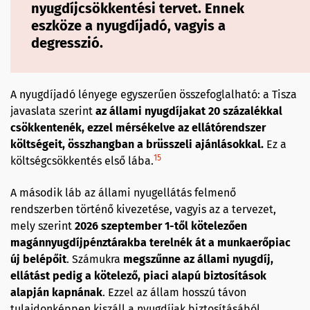
nyugdíjcsökkentési tervet. Ennek
eszköze a nyugdíjadó, vagyis a
degresszió.
A nyugdíjadó lényege egyszerűen összefoglalható: a Tisza
javaslata szerint
az állami nyugdíjakat 20 százalékkal
csökkentenék, ezzel mérsékelve az ellátórendszer
költségeit, összhangban a brüsszeli ajánlásokkal.
Ez a
15
költségcsökkentés első lába.
A második láb az állami nyugellátás felmenő
rendszerben történő kivezetése, vagyis az a tervezet,
mely szerint
2026 szeptember 1-től kötelezően
magánnyugdíjpénztárakba terelnék át a munkaerőpiac
új belépőit
. Számukra
megszűnne az állami nyugdíj,
ellátást pedig a kötelező, piaci alapú biztosítások
alapján kapnának
. Ezzel az állam hosszú távon
tulajdonképpen kiszáll a nyugdíjak biztosításából.