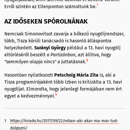
7
Erről szintén az Ellenponton számoltunk be.
AZ IDŐSEKEN SPÓROLNÁNAK
Nemcsak Simonovitsot zavarja a bőkezű nyugdíjrendszer,
több, Tisza körüli tanácsadó is hasonló álláspontra
helyezkedett.
Surányi
György
például a 13. havi nyugdíj
eltörléséről beszélt
a Partizánban
, azt állítva, hogy
8
"semmilyen alapja nincs"
a juttatásnak.
Hasonlóan nyilatkozott
Petschnig
Mária Zita
is, aki a
Tisza programírójaként több ízben is kritizálta a 13. havi
nyugdíjat. Elmondta, hogy jelenlegi formájában nem ért
9
egyet a kedvezménnyel.
1
https://hirado.hu/2017/09/22/orban-aki-akar-ma-mar-tud-
dolgozni/