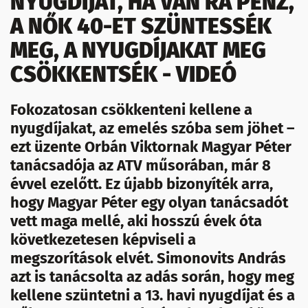
NYUGDÍJAT, HA VAN RÁ PÉNZ,
A NŐK 40-ET SZÜNTESSÉK
MEG, A NYUGDÍJAKAT MEG
CSÖKKENTSÉK - VIDEÓ
Fokozatosan csökkenteni kellene a
nyugdíjakat, az emelés szóba sem jöhet –
ezt üzente Orbán Viktornak Magyar Péter
tanácsadója az ATV műsorában, már 8
évvel ezelőtt. Ez újabb bizonyíték arra,
hogy Magyar Péter egy olyan tanácsadót
vett maga mellé, aki hosszú évek óta
következetesen képviseli a
megszorítások elvét. Simonovits András
azt is tanácsolta az adás során, hogy meg
kellene szüntetni a 13. havi nyugdíjat és a