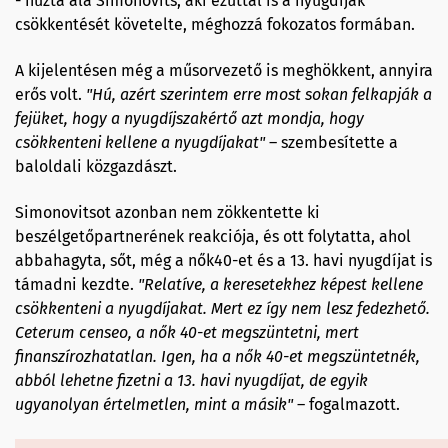
- húzta alá Simonovits, aki ezúttal is a nyugdíjak
csökkentését követelte, méghozzá fokozatos formában.
A kijelentésen még a műsorvezető is meghökkent, annyira
erős volt.
"
H
ú, azért szerintem erre most sokan felkapják a
fejüket
,
hogy a nyugdíjszakértő azt mondja, hogy
csökkenteni k
ellene a nyugdíjakat
"
– szembesítette a
baloldali közgazdászt.
Simonovitsot azonban nem zökkentette ki
beszélgetőpartnerének reakciója, és ott folytatta, ahol
abbahagyta, sőt, még a nők40-et és a 13. havi nyugdíjat is
támadni kezdte.
"
R
e
latíve, a keresetekhez képest
kellene
csökkenteni
a nyugdíjakat
.
Mert ez így
nem lesz
fedezhető.
Ceterum
censeo
,
a
nők 40-et megszüntetni, mert
finanszírozhatatlan. Igen, ha a nők 40-et megszüntetnék,
abból lehetne fizetni a 13. havi nyugdíjat, de egyik
ugyanolyan értelmetlen, mint a másik"
– fogalmazott.