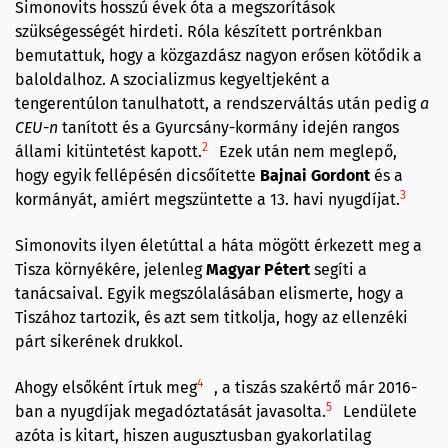
Simonovits hosszú évek óta a megszorítások
szükségességét hirdeti. Róla készített portrénkban
bemutattuk, hogy a közgazdász nagyon erősen kötődik a
baloldalhoz. A szocializmus kegyeltjeként a
tengerentúlon tanulhatott, a rendszerváltás után pedig
a
CEU-n
tanított és a Gyurcsány-kormány idején rangos
2
állami kitüntetést kapott.
Ezek után nem meglepő,
hogy egyik fellépésén dicsőítette
Bajnai Gordont
és a
3
kormányát, amiért megszüntette a 13. havi nyugdíjat.
Simonovits ilyen életúttal a háta mögött érkezett meg a
Tisza környékére, jelenleg
Magyar Pétert
segíti a
tanácsaival. Egyik megszólalásában elismerte, hogy a
Tiszához tartozik, és azt sem titkolja, hogy az ellenzéki
párt sikerének drukkol.
4
Ahogy elsőként írtuk meg
, a tiszás szakértő már 2016-
5
ban a nyugdíjak megadóztatását javasolta.
Lendülete
azóta is kitart, hiszen augusztusban gyakorlatilag