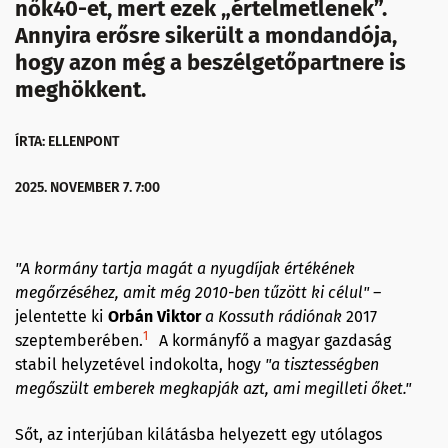
nők40-et, mert ezek „értelmetlenek”.
Annyira erősre sikerült a mondandója,
hogy azon még a beszélgetőpartnere is
meghökkent.
ÍRTA: ELLENPONT
2025. NOVEMBER 7. 7:00
"A kormány tartja magát a nyugdíjak értékének
megőrzéséhez, amit még 2010-ben tűzött ki célul" –
jelentette ki
Orbán Viktor
a Kossuth rádiónak
2017
1
szeptemberében.
A kormányfő a magyar gazdaság
stabil helyzetével indokolta, hogy
"a tisztességben
megőszült emberek megkapják azt, ami megilleti őket."
Sőt, az interjúban kilátásba helyezett egy utólagos