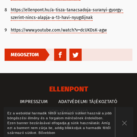
8
https://ellenpont.hu/a-tisza-tanacsadoja-suranyi-gyorgy-
szerint-nincs-alapja-a-13-havi-nyugdijnak
9
https://www.youtube.com/watch?v=dcUKDsK-agw
MEGOSZTOM
ELLENPONT
IMPRESSZUM
ADATVÉDELMI TÁJÉKOZTATÓ
SÜTI TÁJÉKOZTATÓ
Ez a weboldal harmadik féltől származó sütiket használ a jobb
böngészési élmény és a forgalom mérésének érdekében.
Ezen banner bezárásával elfogadja a sütik használatát. Amíg
ezt a bannert nem zárja be, addig blokkoljuk a harmadik féltől
származó sütiket.
Bővebben