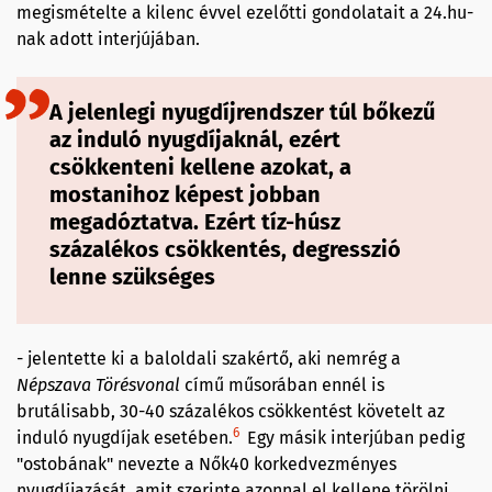
megismételte a kilenc évvel ezelőtti gondolatait a 24.hu-
nak adott interjújában.
A jelenlegi nyugdíjrendszer túl bőkezű
az induló nyugdíjaknál, ezért
csökkenteni kellene azokat, a
mostanihoz képest jobban
megadóztatva. Ezért tíz-húsz
százalékos csökkentés, degresszió
lenne szükséges
- jelentette ki a baloldali szakértő, aki nemrég a
Népszava Törésvonal
című műsorában ennél is
brutálisabb, 30-40 százalékos csökkentést követelt az
6
induló nyugdíjak esetében.
Egy másik interjúban pedig
"ostobának" nevezte a Nők40 korkedvezményes
nyugdíjazását, amit szerinte azonnal el kellene törölni.