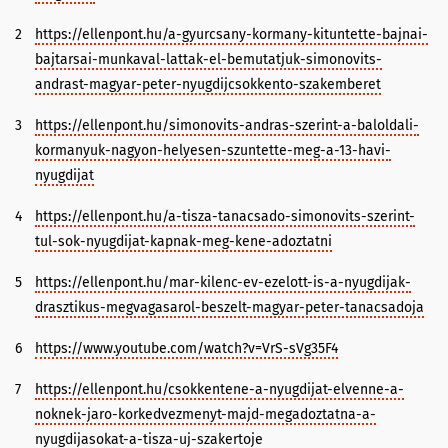
2
https://ellenpont.hu/a-gyurcsany-kormany-kituntette-bajnai-
bajtarsai-munkaval-lattak-el-bemutatjuk-simonovits-
andrast-magyar-peter-nyugdijcsokkento-szakemberet
3
https://ellenpont.hu/simonovits-andras-szerint-a-baloldali-
kormanyuk-nagyon-helyesen-szuntette-meg-a-13-havi-
nyugdijat
4
https://ellenpont.hu/a-tisza-tanacsado-simonovits-szerint-
tul-sok-nyugdijat-kapnak-meg-kene-adoztatni
5
https://ellenpont.hu/mar-kilenc-ev-ezelott-is-a-nyugdijak-
drasztikus-megvagasarol-beszelt-magyar-peter-tanacsadoja
6
https://www.youtube.com/watch?v=VrS-sVg35F4
7
https://ellenpont.hu/csokkentene-a-nyugdijat-elvenne-a-
noknek-jaro-korkedvezmenyt-majd-megadoztatna-a-
nyugdijasokat-a-tisza-uj-szakertoje