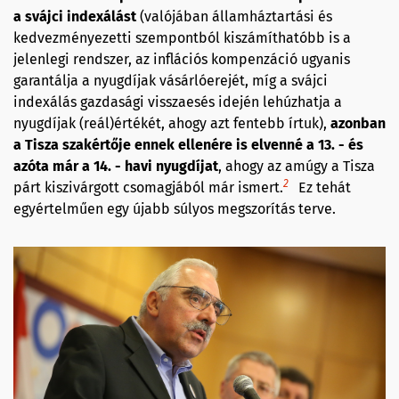
a svájci indexálást
(valójában államháztartási és
kedvezményezetti szempontból kiszámíthatóbb is a
jelenlegi rendszer, az inflációs kompenzáció ugyanis
garantálja a nyugdíjak vásárlóerejét, míg a svájci
indexálás gazdasági visszaesés idején lehúzhatja a
nyugdíjak (reál)értékét, ahogy azt fentebb írtuk),
azonban
a Tisza szakértője ennek ellenére is elvenné a 13. - és
azóta már a 14. - havi nyugdíjat
, ahogy az amúgy a Tisza
2
párt kiszivárgott csomagjából már ismert.
Ez tehát
egyértelműen egy újabb súlyos megszorítás terve.