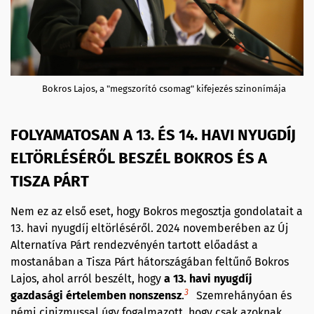
Bokros Lajos, a "megszorító csomag" kifejezés szinonímája
FOLYAMATOSAN A 13. ÉS 14. HAVI NYUGDÍJ
ELTÖRLÉSÉRŐL BESZÉL BOKROS ÉS A
TISZA PÁRT
Nem ez az első eset, hogy Bokros megosztja gondolatait a
13. havi nyugdíj eltörléséről. 2024 novemberében az Új
Alternatíva Párt rendezvényén tartott előadást a
mostanában a Tisza Párt hátországában feltűnő Bokros
Lajos, ahol arról beszélt, hogy
a 13. havi nyugdíj
3
gazdasági értelemben nonszensz
.
Szemrehányóan és
némi cinizmussal úgy fogalmazott, hogy csak azoknak