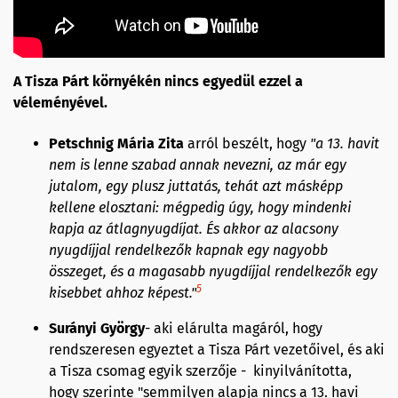
A Tisza Párt környékén nincs egyedül ezzel a
véleményével.
Petschnig
Mária Zita
arról beszélt, hogy
"a
13. havit
nem is lenne szabad annak nevezni, az már egy
jutalom, egy plusz juttatás, tehát azt másképp
kellene elosztani: mégpedig úgy, hogy mindenki
kapja az átlagnyugdíjat. És akkor az alacsony
nyugdíjjal rendelkezők kapnak egy nagyobb
összeget, és a magasabb nyugdíjjal rendelkezők egy
5
kisebbet ahhoz képest.
"
Surányi
György
- aki elárulta magáról, hogy
rendszeresen egyeztet a Tisza Párt vezetőivel, és aki
a Tisza csomag egyik szerzője - kinyilvánította,
hogy szerinte "semmilyen alapja nincs a 13. havi