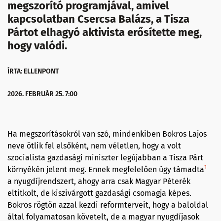
megszorító programjával, amivel
kapcsolatban Csercsa Balázs, a Tisza
Pártot elhagyó aktivista erősítette meg,
hogy valódi.
ÍRTA: ELLENPONT
2026. FEBRUÁR 25. 7:00
Ha megszorításokról van szó, mindenkiben Bokros Lajos
neve ötlik fel elsőként, nem véletlen, hogy a volt
szocialista gazdasági miniszter legújabban a Tisza Párt
1
környékén jelent meg. Ennek megfelelően úgy támadta
a nyugdíjrendszert, ahogy arra csak Magyar Péterék
eltitkolt, de kiszivárgott gazdasági csomagja képes.
Bokros rögtön azzal kezdi reformterveit, hogy a baloldal
által folyamatosan követelt, de a magyar nyugdíjasok