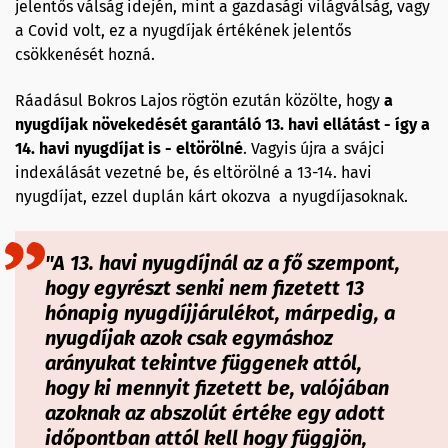
jelentős válság idején, mint a gazdasági világválság, vagy
a Covid volt, ez a nyugdíjak értékének jelentős
csökkenését hozná.
Ráadásul Bokros Lajos rögtön ezután közölte, hogy
a
nyugdíjak növekedését garantáló 13. havi ellátást - így a
14. havi nyugdíjat is - eltörölné
. Vagyis újra a svájci
indexálását vezetné be, és eltörölné a 13-14. havi
nyugdíjat, ezzel duplán kárt okozva a nyugdíjasoknak.
"A 13. havi nyugdíjnál az a fő szempont,
hogy egyrészt senki nem fizetett 13
hónapig nyugdíjjárulékot, márpedig, a
nyugdíjak azok csak egymáshoz
arányukat tekintve függenek attól,
hogy ki mennyit fizetett be, valójában
azoknak az abszolút értéke egy adott
időpontban attól kell hogy függjön,