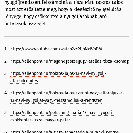
nyugdíjrendszert felszámolná a Tisza Párt. Bokros Lajos
most azt erősítette meg, hogy a kiegészítő nyugellátás
lényege, hogy csökkentse a nyugdíjasoknak járó
juttatások összegét.
1
https://www.youtube.com/watch?v=2fJhNxIVhDM
2
https://ellenpont.hu/maganegeszsegugy-atallas-tisza-csomag
3
https://ellenpont.hu/bokros-lajos-13-havi-nyugdij-
afacsokkentes
4
https://ellenpont.hu/bokros-lajos-szerint-vagy-eltoroljuk-a-
13-havi-nyugdijat-vagy-felszamoljuk-a-rendszer
5
https://ellenpont.hu/petschnig-maria-13-havi-nyugdij-
csokkentes-tisza-magyar-peter
6
https://ellenpont.hu/a-tisza-tanacsadoja-suranyi-gyorgy-