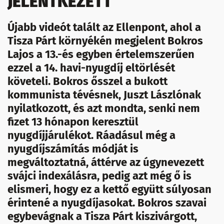
JELENTKEZETT
Újabb videót talált az Ellenpont, ahol a
Tisza Párt környékén megjelent Bokros
Lajos a 13.-és egyben értelemszerűen
ezzel a 14. havi-nyugdíj eltörlését
követeli. Bokros ősszel a bukott
kommunista tévésnek, Juszt Lászlónak
nyilatkozott, és azt mondta, senki nem
fizet 13 hónapon keresztül
nyugdíjjárulékot. Ráadásul még a
nyugdíjszámítás módját is
megváltoztatná, áttérve az úgynevezett
svájci indexálásra, pedig azt még ő is
elismeri, hogy ez a kettő együtt súlyosan
érintené a nyugdíjasokat. Bokros szavai
egybevágnak a Tisza Párt kiszivárgott,