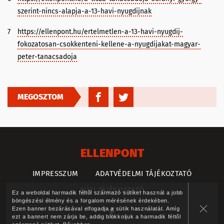
szerint-nincs-alapja-a-13-havi-nyugdijnak
7
https://ellenpont.hu/ertelmetlen-a-13-havi-nyugdij-
fokozatosan-csokkenteni-kellene-a-nyugdijakat-magyar-
peter-tanacsadoja
MEGOSZTOM
ELLENPONT
IMPRESSZUM
ADATVÉDELMI TÁJÉKOZTATÓ
SÜTI TÁJÉKOZTATÓ
Ez a weboldal harmadik féltől származó sütiket használ a jobb
böngészési élmény és a forgalom mérésének érdekében.
Ezen banner bezárásával elfogadja a sütik használatát. Amíg
ezt a bannert nem zárja be, addig blokkoljuk a harmadik féltől