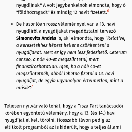
nyugdíjnak." A volt jegybankelnök elmondta, hogy ő
6
"földhözragadt" és mindig 12 havit fizetett.
De hasonlóan rossz véleménnyel van a 13. havi
nyugdíjról a nyugdíjakat megadóztatni tervező
Simonovits
András
is, aki elmondta, hogy
"Relatíve,
a keresetekhez képest kellene csökkenteni a
nyugdíjakat. Mert ez így nem lesz fedezhető.
Ceterum
censeo
, a nők 40-et megszüntetni, mert
finanszírozhatatlan.
Igen, ha a nők 40-et
megszüntetnék, abból lehetne fizetni a 13. havi
nyugdíjat, de egyik ugyanolyan értelmetlen, mint a
7
másik"
.
Teljesen nyilvánvaló tehát, hogy a Tisza Párt tanácsadói
körében egyöntetű vélemény, hogy a 13. (és 14.) havi
nyugdíjat el kell törölni. Hosszabb távon pedig az
eltitkolt programból az is kiderült, hogy a teljes állami