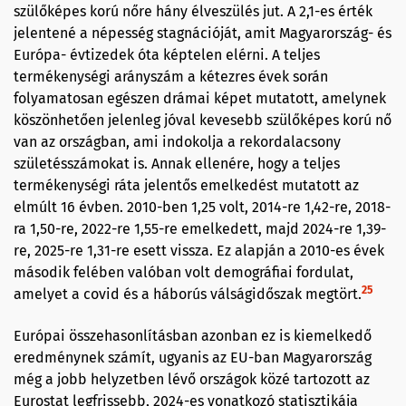
szülőképes korú nőre hány élveszülés jut. A 2,1-es érték
jelentené a népesség stagnációját, amit Magyarország- és
Európa- évtizedek óta képtelen elérni. A teljes
termékenységi arányszám a kétezres évek során
folyamatosan egészen drámai képet mutatott, amelynek
köszönhetően jelenleg jóval kevesebb szülőképes korú nő
van az országban, ami indokolja a rekordalacsony
születésszámokat is. Annak ellenére, hogy a teljes
termékenységi ráta jelentős emelkedést mutatott az
elmúlt 16 évben. 2010-ben 1,25 volt, 2014-re 1,42-re, 2018-
ra 1,50-re, 2022-re 1,55-re emelkedett, majd 2024-re 1,39-
re, 2025-re 1,31-re esett vissza. Ez alapján a 2010-es évek
második felében valóban volt demográfiai fordulat,
25
amelyet a covid és a háborús válságidőszak megtört.
Európai összehasonlításban azonban ez is kiemelkedő
eredménynek számít, ugyanis az EU-ban Magyarország
még a jobb helyzetben lévő országok közé tartozott az
Eurostat legfrissebb, 2024-es vonatkozó statisztikája