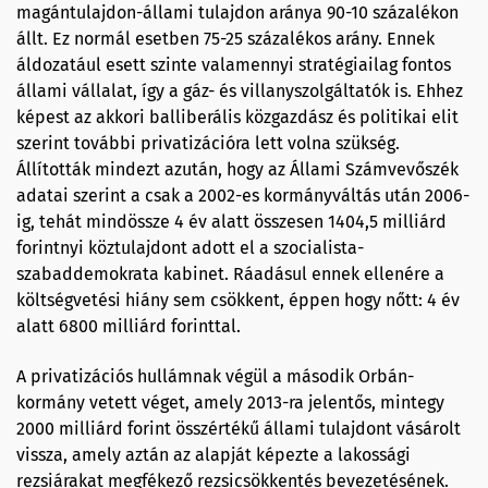
magántulajdon-állami tulajdon aránya 90-10 százalékon
állt. Ez normál esetben 75-25 százalékos arány. Ennek
áldozatául esett szinte valamennyi stratégiailag fontos
állami vállalat, így a gáz- és villanyszolgáltatók is. Ehhez
képest az akkori balliberális közgazdász és politikai elit
szerint további privatizációra lett volna szükség.
Állították mindezt azután, hogy az Állami Számvevőszék
adatai szerint a csak a 2002-es kormányváltás után 2006-
ig, tehát mindössze 4 év alatt összesen 1404,5 milliárd
forintnyi köztulajdont adott el a szocialista-
szabaddemokrata kabinet. Ráadásul ennek ellenére a
költségvetési hiány sem csökkent, éppen hogy nőtt: 4 év
alatt 6800 milliárd forinttal.
A privatizációs hullámnak végül a második Orbán-
kormány vetett véget, amely 2013-ra jelentős, mintegy
2000 milliárd forint összértékű állami tulajdont vásárolt
vissza, amely aztán az alapját képezte a lakossági
rezsiárakat megfékező rezsicsökkentés bevezetésének.