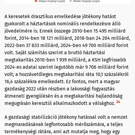
A keresetek drasztikus emelkedése jótékony hatást
gyakorolt a háztartások nominális rendelkezésre álló
jövedelmére is. Ennek összege 2010-ben 15 495 milliárd
forint, 2014-ben 18 121 milliárd, 2018-ban 24 204 milliárd,
2022-ben 37 833 milliárd, 2024-ben 49 700 milliárd forint
volt. Saját számítás szerint a bruttó háztartási
megtakarítás 2010-ben 1 939 milliárd, a KSH legfrissebb
2024-es adatai szerint legutóbb már 9 706 milliárd forint
volt; a hozzávetőleges megtakarítási ráta 10,1 százalékról
16,4 százalékra emelkedett. Ez fontos, mert a magyar
gazdaság 2022 után részben a lakossági fogyasztás
átmeneti gyengülésén és a megtakarítási hajlandóság
24
megugrásán keresztül alkalmazkodott a válsághoz.
A gazdasági stabilizáció jótékony hatással volt a nemzet
megmaradásának legfontosabb mérőszámára, a teljes
termékenységi rátára, ami azt mutatja meg, hogy egy