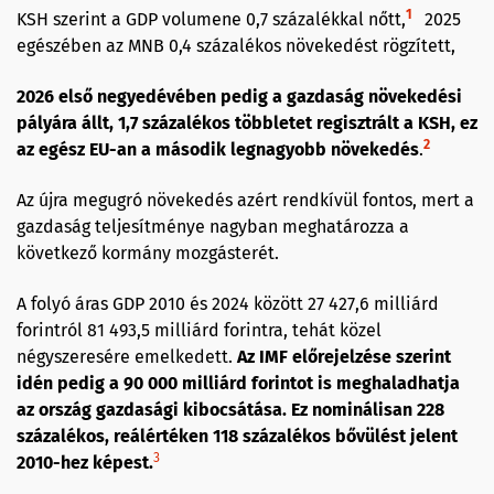
1
KSH szerint a GDP volumene 0,7 százalékkal nőtt,
2025
egészében az MNB 0,4 százalékos növekedést rögzített,
2026 első negyedévében pedig a gazdaság növekedési
pályára állt, 1,7 százalékos többletet regisztrált a KSH, ez
2
az egész EU-an a második legnagyobb növekedés
.
Az újra megugró növekedés azért rendkívül fontos, mert a
gazdaság teljesítménye nagyban meghatározza a
következő kormány mozgásterét.
A folyó áras GDP 2010 és 2024 között 27 427,6 milliárd
forintról 81 493,5 milliárd forintra, tehát közel
négyszeresére emelkedett.
Az IMF előrejelzése szerint
idén pedig a 90 000 milliárd forintot is meghaladhatja
az ország gazdasági kibocsátása. Ez nominálisan 228
százalékos, reálértéken 118 százalékos bővülést jelent
3
2010-hez képest.