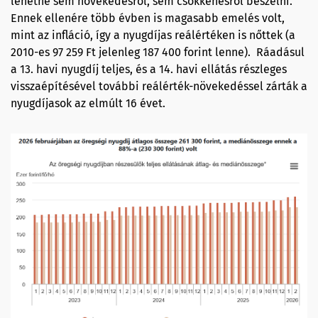
lehetne sem növekedésről, sem csökkenésről beszélni.
Ennek ellenére több évben is magasabb emelés volt,
mint az infláció, így a nyugdíjas reálértéken is nőttek (a
2010-es 97 259 Ft jelenleg 187 400 forint lenne). Ráadásul
a 13. havi nyugdíj teljes, és a 14. havi ellátás részleges
visszaépítésével további reálérték-növekedéssel zárták a
nyugdíjasok az elmúlt 16 évet.