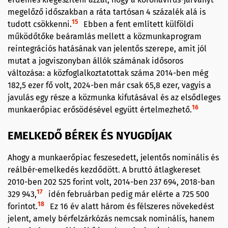
megelőző időszakban a ráta tartósan 4 százalék alá is
15
tudott csökkenni.
Ebben a fent említett külföldi
működőtőke beáramlás mellett a közmunkaprogram
reintegrációs hatásának van jelentős szerepe, amit jól
mutat a jogviszonyban állók számának idősoros
változása: a közfoglalkoztatottak száma 2014-ben még
182,5 ezer fő volt, 2024-ben már csak 65,8 ezer, vagyis a
javulás egy része a közmunka kifutásával és az elsődleges
16
munkaerőpiac erősödésével együtt értelmezhető.
EMELKEDŐ BÉREK ÉS NYUGDÍJAK
Ahogy a munkaerőpiac feszesedett, jelentős nominális és
reálbér-emelkedés kezdődött. A bruttó átlagkereset
2010-ben 202 525 forint volt, 2014-ben 237 694, 2018-ban
17
329 943,
idén februárban pedig már elérte a 725 500
18
forintot.
Ez 16 év alatt három és félszeres növekedést
jelent, amely bérfelzárkózás nemcsak nominális, hanem