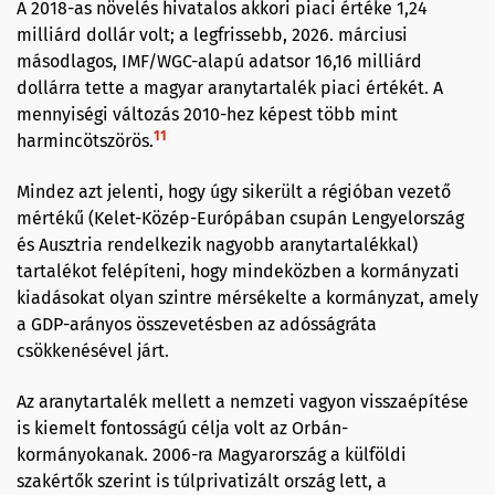
A 2018-as növelés hivatalos akkori piaci értéke 1,24
milliárd dollár volt; a legfrissebb, 2026. márciusi
másodlagos, IMF/WGC-alapú adatsor 16,16 milliárd
dollárra tette a magyar aranytartalék piaci értékét. A
mennyiségi változás 2010-hez képest több mint
11
harmincötszörös.
Mindez azt jelenti, hogy úgy sikerült a régióban vezető
mértékű (Kelet-Közép-Európában csupán Lengyelország
és Ausztria rendelkezik nagyobb aranytartalékkal)
tartalékot felépíteni, hogy mindeközben a kormányzati
kiadásokat olyan szintre mérsékelte a kormányzat, amely
a GDP-arányos összevetésben az adósságráta
csökkenésével járt.
Az aranytartalék mellett a nemzeti vagyon visszaépítése
is kiemelt fontosságú célja volt az Orbán-
kormányokanak. 2006-ra Magyarország a külföldi
szakértők szerint is túlprivatizált ország lett, a