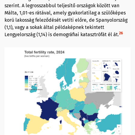
szerint. A legrosszabbul teljesítő országok között van
Málta, 1,01-es rátával, amely gyakorlatilag a szülőképes
korú lakosság feleződését vetíti előre, de Spanyolország
(1,1), vagy a sokak által példaképnek tekintett
26
Lengyelország (1,14) is demográfiai katasztrófát él át.