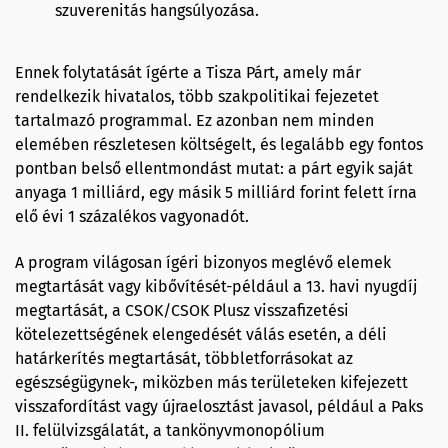
szuverenitás hangsúlyozása.
Ennek folytatását ígérte a Tisza Párt, amely már
rendelkezik hivatalos, több szakpolitikai fejezetet
tartalmazó programmal. Ez azonban nem minden
elemében részletesen költségelt, és legalább egy fontos
pontban belső ellentmondást mutat: a párt egyik saját
anyaga 1 milliárd, egy másik 5 milliárd forint felett írna
elő évi 1 százalékos vagyonadót.
A program világosan ígéri bizonyos meglévő elemek
megtartását vagy kibővítését-például a 13. havi nyugdíj
megtartását, a CSOK/CSOK Plusz visszafizetési
kötelezettségének elengedését válás esetén, a déli
határkerítés megtartását, többletforrásokat az
egészségügynek-, miközben más területeken kifejezett
visszafordítást vagy újraelosztást javasol, például a Paks
II. felülvizsgálatát, a tankönyvmonopólium