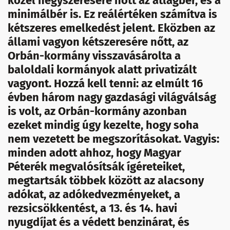
közel négyszeresére nőtt az átlagbér, és a
minimálbér is. Ez reálértéken számítva is
kétszeres emelkedést jelent. Eközben az
állami vagyon kétszeresére nőtt, az
Orbán-kormány visszavásárolta a
baloldali kormányok alatt privatizált
vagyont. Hozzá kell tenni: az elmúlt 16
évben három nagy gazdasági világválság
is volt, az Orbán-kormány azonban
ezeket mindig úgy kezelte, hogy soha
nem vezetett be megszorításokat. Vagyis:
minden adott ahhoz, hogy Magyar
Péterék megvalósítsák ígéreteiket,
megtartsák többek között az alacsony
adókat, az adókedvezményeket, a
rezsicsökkentést, a 13. és 14. havi
nyugdíjat és a védett benzinárat, és