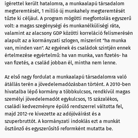
ígérettel került hatalomra, a munkaalapú társadalom
megteremtését, 1 millió új munkahely megteremtését
tűzte ki céljául. A program mögötti megfontolás egyszerű
volt: a magas szegénységi és munkanélküliségi ráta,
valamint az alacsony GDP közötti korreláció felismerésén
alapult az a kormányzati szlogen, miszerint "ha munka
van, minden van". Az egyének és családok szintjén ennek
értelmezése egyértelmű: ha van munka, van fizetés- ha
van fizetés, a család jobban él, mintha nem lenne.
Az első nagy fordulat a munkaalapú társadalomra való
átállás terén a jövedelemadózásban történt. A 2010-ben
hivatalba lépő kormány a többkulcsos, rendkívül magas
személyi jövedelemadót egykulcsos, 15 százalékos,
családi kedvezményre épülő rendszerrel váltotta fel,
majd 2012-re kivezette az adójóváírást és a
szuperbruttót. A kormányzati indoklás ezt a munkát
ösztönző és egyszerűsítő reformként mutatta be.