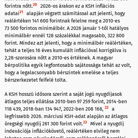
20
forintra nőtt.
2026-os árakon ez a KSH inflációs
21
adatai
alapján végzett számítással azt jelenti, hogy
reálértéken 141 600 forintnak felelne meg a 2010-es
73 500 forintos minimálbér. A 2026 január 1-től hatályos
minimálbér ennél 128 százalékkal magasabb, 322 800
forint. Mindez azt jelenti, hogy a minimálbér reálértéken,
tehát a teljes 16 éves kumulált inflációval korrigálva is
2,28-szorosára nőtt a 2010-es értéknek. A magyar
bérpolitika egyik legfontosabb sajátossága tehát az volt,
hogy a legalacsonyabb bérszintek emelése a teljes
bérszerkezetet felfelé tolta.
A KSH hosszú idősora szerint a saját jogú nyugdíjasok
átlagos teljes ellátása 2010-ben 97 259 forint, 2014-ben
22
118 439, 2018-ban 134 947, 2022-ben 208 168,
a
legfrissebb 2026. márciusi KSH-adat alapján az átlagos
23
öregségi nyugdíj 261 300 forint volt.
Mivel a nyugdíj
indexációja inflációkövető, reálértéken elvileg nem