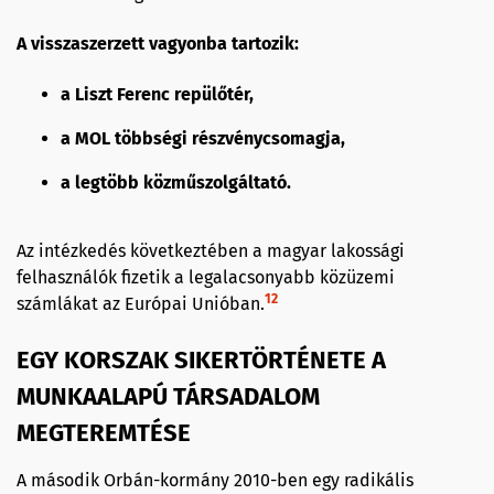
A visszaszerzett vagyonba tartozik:
a Liszt Ferenc repülőtér,
a MOL többségi részvénycsomagja,
a legtöbb közműszolgáltató.
Az intézkedés következtében a magyar lakossági
felhasználók fizetik a legalacsonyabb közüzemi
12
számlákat az Európai Unióban.
EGY KORSZAK SIKERTÖRTÉNETE A
MUNKAALAPÚ TÁRSADALOM
MEGTEREMTÉSE
A második Orbán-kormány 2010-ben egy radikális