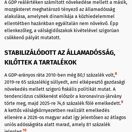
A GDP reálértéken számított növekedése mellett a másik,
mozgásteret meghatározó tényező az államadósság
alakulása, amelynek dinamikája a közhiedelemmel
ellentétben hazánkban egyáltalán nem növekvő. Épp
ellenkezőleg, a válságidőszakok kivételével szigorúan
csökkenő pályát mutatott.
STABILIZÁLÓDOTT AZ ÁLLAMADÓSSÁG,
KILŐTTEK A TARTALÉKOK
8
A GDP-arányos ráta 2010-ben még 80,1 százalék volt,
2019-re 65 százalékig süllyedt, ami elképesztő gazdasági
növekedés mellett szigorú fiskális politikát mutat. A
tendenciózus csökkenést először a koronavírus-járvány
9
törte meg, majd 2025-re 74,6 százalék fölé emelkedett.
A kettős válságkörnyezetben realizált emelkedés
ellenére a 2026-os magyar adat így jelentősen az átlagos
uniós adósságráta alatt marad, amely 81 százalék
10
jelenleg.