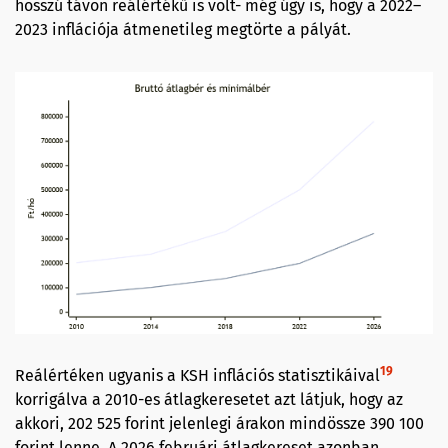
hosszú távon reálértékű is volt- még úgy is, hogy a 2022–
2023 inflációja átmenetileg megtörte a pályát.
19
Reálértéken ugyanis a KSH inflációs statisztikáival
korrigálva a 2010-es átlagkeresetet azt látjuk, hogy az
akkori, 202 525 forint jelenlegi árakon mindössze 390 100
forint lenne. A 2026 februári átlagkereset azonban