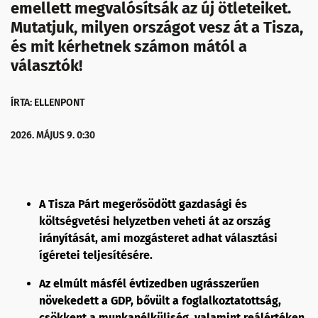
emellett megvalósítsák az új ötleteiket.
Mutatjuk, milyen országot vesz át a Tisza,
és mit kérhetnek számon mától a
választók!
ÍRTA: ELLENPONT
2026. MÁJUS 9. 0:30
A Tisza Párt megerősödött gazdasági és
költségvetési helyzetben veheti át az ország
irányítását, ami mozgásteret adhat választási
ígéretei teljesítésére.
Az elmúlt másfél évtizedben ugrásszerűen
növekedett a GDP, bővült a foglalkoztatottság,
csökkent a munkanélküliség, valamint reálértéken