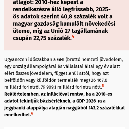
átlagot: 2010-hez képest a
rendelkezésre álló legfrissebb, 2025-
ös adatok szerint 40,8 százalék volt a
magyar gazdaság kumulált növekedési
üteme, míg az Unió 27 tagállamának
4
csupán 22,75 százalék.
Ugyanezen időszakban a GNI (bruttó nemzeti jövedelem,
egy ország állampolgárai és vállalatai által egy év alatt
elért összes jövedelem, függetlenül attól, hogy azt
belföldön vagy külföldön termelték meg) 26 167,0
5
milliárd forintról 79 909,1 milliárd forintra nőtt.
Reálértelemben, az inflációval rontva, ha a 2010-es
adatot tekintjük bázisértéknek, a GDP 2026-ra a
jegybanki alappálya alapján nagyjából 143,2 százalékkal
6
emelkedhet.