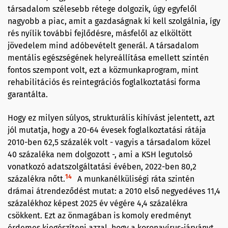
társadalom szélesebb rétege dolgozik, úgy egyfelől
nagyobb a piac, amit a gazdaságnak ki kell szolgálnia, így
rés nyílik további fejlődésre, másfelől az elköltött
jövedelem mind adóbevételt generál. A társadalom
mentális egészségének helyreállítása emellett szintén
fontos szempont volt, ezt a közmunkaprogram, mint
rehabilitációs és reintegrációs foglalkoztatási forma
garantálta.
Hogy ez milyen súlyos, strukturális kihívást jelentett, azt
jól mutatja, hogy a 20-64 évesek foglalkoztatási rátája
2010-ben 62,5 százalék volt - vagyis a társadalom közel
40 százaléka nem dolgozott -, ami a KSH legutolsó
vonatkozó adatszolgáltatási évében, 2022-ben 80,2
14
százalékra nőtt.
A munkanélküliségi ráta szintén
drámai átrendeződést mutat: a 2010 első negyedéves 11,4
százalékhoz képest 2025 év végére 4,4 százalékra
csökkent. Ezt az önmagában is komoly eredményt
érdemes kiegészíteni azzal, hogy a koronavírus-járványt