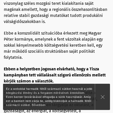
viszonylag széles mozgási teret kialakítania saját
magának amellett, hogy a regionális összehasonlításban
relatíve stabil gazdasági mutatókat tudott produkálni
válságidőszakokban is.
Ebbe a konszolidált szituációba érkezett meg Magyar
Péter kormánya, amelynek a fent vázoltak alapján egy
sokkal kényelmesebb költségvetési keretben kell, egy
már működő szociális struktúrában saját politikát
folytatnia.
Ebben a helyzetben jogosan elvárható, hogy a Tisza
kampányban tett vállalásait szigorú ellenőrzés mellett
kérjék számon a választók.
Ez a weboldal harmadik féltől származó sütiket használ a jobb
2026 februárjában a párt hivatalosan bemutatta a
böngészési élmény és a forgalom mérésének érdekében.
Ezen banner bezárásával elfogadja a sütik használatát. Amíg
"Működő és emberséges Magyarország" programját,
ezt a bannert nem zárja be, addig blokkoljuk a harmadik féltől
amely külön fejezetekben tárgyalja az oktatást, a
származó sütiket.
Bővebben
gazdaságot, az energiát, a költségvetést, a