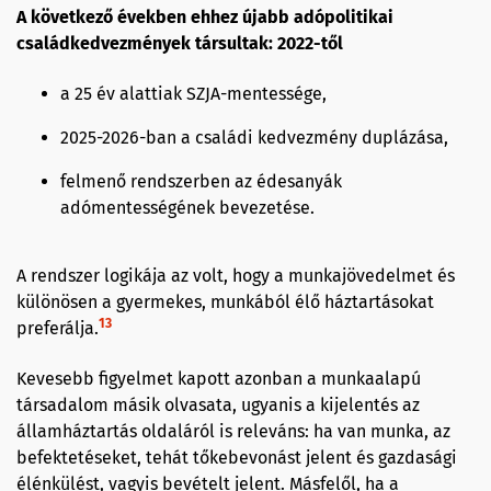
A következő években ehhez újabb adópolitikai
családkedvezmények társultak: 2022-től
a 25 év alattiak SZJA-mentessége,
2025-2026-ban a családi kedvezmény duplázása,
felmenő rendszerben az édesanyák
adómentességének bevezetése.
A rendszer logikája az volt, hogy a munkajövedelmet és
különösen a gyermekes, munkából élő háztartásokat
13
preferálja.
Kevesebb figyelmet kapott azonban a munkaalapú
társadalom másik olvasata, ugyanis a kijelentés az
államháztartás oldaláról is releváns: ha van munka, az
befektetéseket, tehát tőkebevonást jelent és gazdasági
élénkülést, vagyis bevételt jelent. Másfelől, ha a