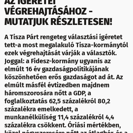
AZ ÍGÉRETEI
VÉGREHAJTÁSÁHOZ -
MUTATJUK RÉSZLETESEN!
A Tisza Párt rengeteg választási ígéretet
tett-a most megalakuló Tisza-kormánytól
ezek végrehajtását várják a választók.
Joggal: a Fidesz-kormány ugyanis az
elmúlt 16 év gazdaságpolitikájának
köszönhetően erős gazdaságot ad át. Az
elmúlt másfél évtizedben majdnem
háromszorosára nőtt a GDP, a
foglalkoztatás 62,5 százalékról 80,2
százalékra emelkedett, a
munkanélküliség 11,4 százalékról 4,4
százalékra csökkent. Óriási mértékben,