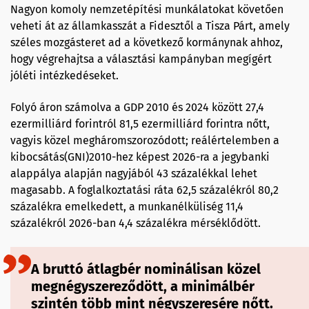
Nagyon komoly nemzetépítési munkálatokat követően
veheti át az államkasszát a Fidesztől a Tisza Párt, amely
széles mozgásteret ad a következő kormánynak ahhoz,
hogy végrehajtsa a választási kampányban megígért
jóléti intézkedéseket.
Folyó áron számolva a GDP 2010 és 2024 között 27,4
ezermilliárd forintról 81,5 ezermilliárd forintra nőtt,
vagyis közel megháromszorozódott; reálértelemben a
kibocsátás(GNI)2010-hez képest 2026-ra a jegybanki
alappálya alapján nagyjából 43 százalékkal lehet
magasabb. A foglalkoztatási ráta 62,5 százalékról 80,2
százalékra emelkedett, a munkanélküliség 11,4
százalékról 2026-ban 4,4 százalékra mérséklődött.
A bruttó átlagbér nominálisan közel
megnégyszereződött, a minimálbér
szintén több mint négyszeresére nőtt.