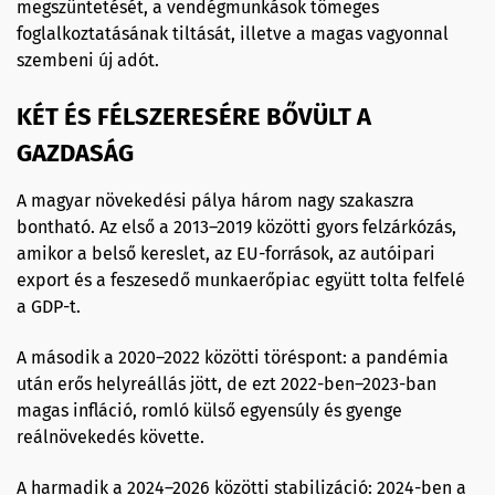
megszüntetését, a vendégmunkások tömeges
foglalkoztatásának tiltását, illetve a magas vagyonnal
szembeni új adót.
KÉT ÉS FÉLSZERESÉRE BŐVÜLT A
GAZDASÁG
A magyar növekedési pálya három nagy szakaszra
bontható. Az első a 2013–2019 közötti gyors felzárkózás,
amikor a belső kereslet, az EU-források, az autóipari
export és a feszesedő munkaerőpiac együtt tolta felfelé
a GDP-t.
A második a 2020–2022 közötti töréspont: a pandémia
után erős helyreállás jött, de ezt 2022-ben–2023-ban
magas infláció, romló külső egyensúly és gyenge
reálnövekedés követte.
A harmadik a 2024–2026 közötti stabilizáció: 2024-ben a