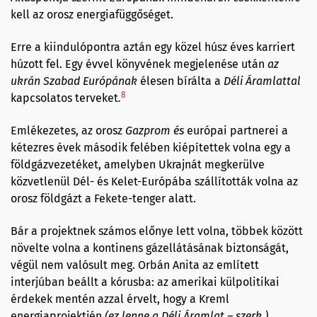
kell az orosz energiafüggőséget.
Erre a kiindulópontra aztán egy közel húsz éves karriert
húzott fel. Egy évvel könyvének megjelenése után
az
ukrán Szabad Európának
élesen bírálta a
Déli Áramlat
tal
8
kapcsolatos terveket
.
Emlékezetes, az orosz
Gazprom és
európai partnerei a
kétezres évek második felében kiépítettek volna egy a
földgázvezetéket, amelyben Ukrajnát megkerülve
közvetlenül Dél- és Kelet-Európába szállították volna az
orosz földgázt a Fekete-tenger alatt.
Bár a projektnek számos előnye lett volna, többek között
növelte volna a kontinens gázellátásának biztonságát,
végül nem valósult meg. Orbán Anita az említett
interjúban beállt a kórusba: az amerikai külpolitikai
érdekek mentén azzal érvelt, hogy a Kreml
energiaprojektjén
(ez lenne a Déli Áramlat – szerk.)