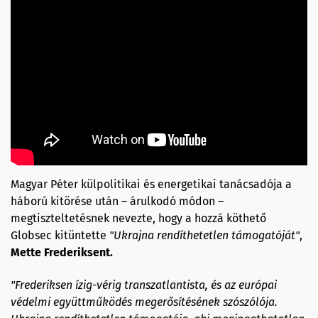
Magyar Péter külpolitikai és energetikai tanácsadója a
háború kitörése után – árulkodó módon –
megtiszteltetésnek nevezte, hogy a hozzá köthető
Globsec kitüntette
"Ukrajna rendíthetetlen támogatój
át
"
,
Mette Frederiksen
t
.
"Frederiksen ízig-vérig transzatlantista, és az európai
védelmi együttműködés megerősítésének szószólója.