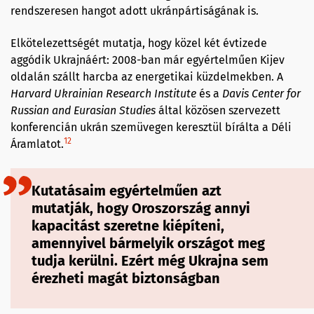
rendszeresen hangot adott ukránpártiságának is.
Elkötelezettségét mutatja, hogy közel két évtizede
aggódik Ukrajnáért: 2008-ban már egyértelműen Kijev
oldalán szállt harcba az energetikai küzdelmekben. A
Harvard Ukrainian Research Institute
és a
Davis Center for
Russian and Eurasian Studies
által közösen szervezett
konferencián ukrán szemüvegen keresztül bírálta a Déli
12
Áramlatot.
Kutatásaim egyértelműen azt
mutatják, hogy Oroszország annyi
kapacitást szeretne kiépíteni,
amennyivel bármelyik országot meg
tudja kerülni. Ezért még Ukrajna sem
érezheti magát biztonságban