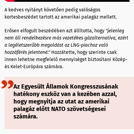
A kedves nyitányt követően pedig valóságos
kortesbeszédet tartott az amerikai palagáz mellett.
Erősen elfogult beszédében azt állította, hogy
"
jelenleg
nem áll rendelkezésre más vezetékes gázalternatíva,
ezért
a legéletszerűbb megoldást az LNG-piachoz való
hozzáférés jelent
ené."
Hozzátette, hogy szerinte csak
innen lehetne megfelelő mennyiséget biztosítani Közép-
és Kelet-Európára számára.
Az Egyesült Államok Kongresszusának
hatékony eszköz van a kezében azzal,
hogy megnyitja az utat az amerikai
palagáz előtt NATO szövetségesei
számára.