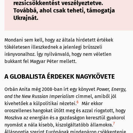
rezsicsökkentést veszélyeztetve.
Továbbá, ahol csak teheti, támogatja
Ukrajnát.
Mondani sem kell, hogy az általa hirdetett értékek
tökéletesen illeszkednek a jelenlegi brüsszeli
irányvonalhoz. Így nyilvánvaló, hogy nem véletlen
bukkant fel Magyar Péter mellett.
A GLOBALISTA ÉRDEKEK NAGYKÖVETE
Orbán Anita még 2008-ban írt egy könyvet
Power, Energy,
and the New Russian Imperialism
címmel, amiből jól
6
kivehetőek a külpolitikai nézetei.
Már ekkor
oroszellenes hangokat ütött meg és azzal riogatott, hogy
Moszkva az energián és a gazdaságon keresztül gyakorol
7
nyomást a nála kisebb, kiszolgáltatóbb államokra.
Álláspontja szerint Európának mindenáron csökkentenie