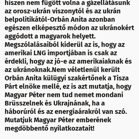
hiszen nem fügött volna a gázellátásunk
az orosz-ukrán viszonytól és az ukrán
belpolitikától-Orbán Anita azonban
egészen elképesztő módon az ukránokért
aggódott a magyarok helyett.
Megszólalásaiból kiderül az is, hogy az
amerikai LNG importjában is csak az
érdekli, hogy az jó-e az amerikaiaknak és
az ukránoknak.Nem véletlenül került
Orbán Anita külügyi szakértőnek a Tisza
Párt elnöke mellé, ez is azt mutatja, hogy
Magyar Péter nem tud nemet mondani
Brüsszelnek és Ukrajnának, ha a
háborúról és az energiaárakról van szó.
Mutatjuk Magyar Péter emberének
megdöbbentő nyilatkozatait!