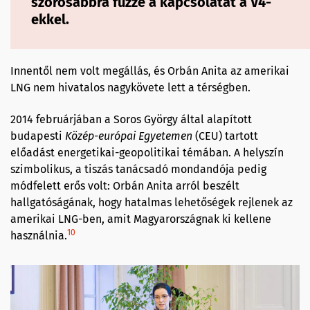
szorosabbra fűzze a kapcsolatát a V4-
ekkel.
Innentől nem volt megállás, és Orbán Anita az amerikai
LNG nem hivatalos nagykövete lett a térségben.
2014 februárjában a Soros György által alapított
budapesti
Közép-európai Egyetemen
(CEU) tartott
előadást energetikai-geopolitikai témában. A helyszín
szimbolikus, a tiszás tanácsadó mondandója pedig
módfelett erős volt: Orbán Anita arról beszélt
hallgatóságának, hogy hatalmas lehetőségek rejlenek az
amerikai LNG-ben, amit Magyarországnak ki kellene
10
használnia.