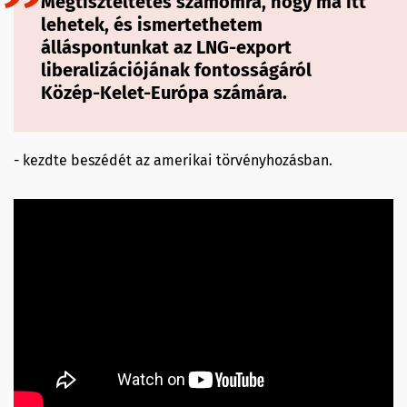
Megtiszteltetés számomra, hogy ma itt
lehetek, és ismertethetem
álláspontunkat az LNG-export
liberalizációjának fontosságáról
Közép-Kelet-Európa számára.
- kezdte beszédét az amerikai törvényhozásban.