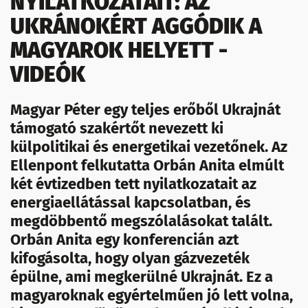
NYILATKOZATAIT: AZ
UKRÁNOKÉRT AGGÓDIK A
MAGYAROK HELYETT -
VIDEÓK
Magyar Péter egy teljes erőből Ukrajnát
támogató szakértőt nevezett ki
külpolitikai és energetikai vezetőnek. Az
Ellenpont felkutatta Orbán Anita elmúlt
két évtizedben tett nyilatkozatait az
energiaellátással kapcsolatban, és
megdöbbentő megszólalásokat talált.
Orbán Anita egy konferencián azt
kifogásolta, hogy olyan gázvezeték
épülne, ami megkerülné Ukrajnát. Ez a
magyaroknak egyértelműen jó lett volna,