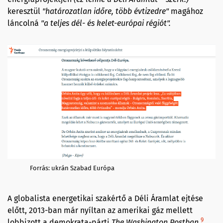
keresztül
"határozatlan időre, több évtizedre"
magához
láncolná
"a teljes dél- és kelet-európai régiót".
Forrás: ukrán Szabad Európa
A globalista energetikai szakértő a Déli Áramlat ejtése
előtt, 2013-ban már nyíltan az amerikai gáz mellett
9
lobbizott a demokrata-párti
The Washington Postban
.