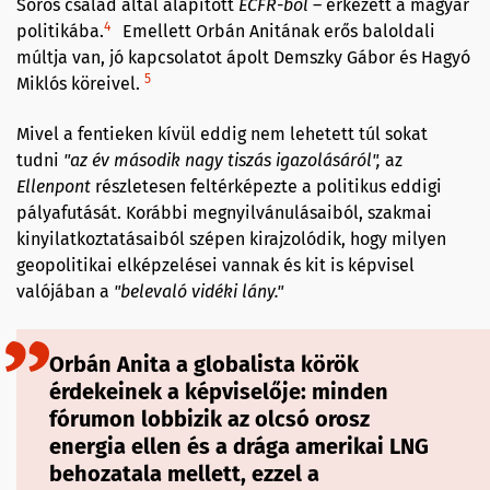
Soros család által alapított
ECFR-ből
– érkezett a magyar
4
politikába.
Emellett Orbán Anitának erős baloldali
múltja van, jó kapcsolatot ápolt Demszky Gábor és Hagyó
5
Miklós köreivel.
Mivel a fentieken kívül eddig nem lehetett túl sokat
tudni
"a
z év második nagy
tiszás
igazolás
áról"
,
az
Ellenpont
részletesen feltérképezte a politikus eddigi
pályafutását. Korábbi megnyilvánulásaiból, szakmai
kinyilatkoztatásaiból szépen kirajzolódik, hogy milyen
geopolitikai elképzelései vannak és kit is képvisel
valójában a
"belevaló vidéki lány
.
"
Orbán Anita a globalista körök
érdekeinek a képviselője: minden
fórumon lobbizik az olcsó orosz
energia ellen és a drága amerikai LNG
behozatala mellett, ezzel a