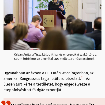
Orbán Anita, a Tisza külpolitikai és energetikai szakértője a
CEU-n lobbizott az amerikai LNG mellett. Forrás: Facebook
Ugyanabban az évben a CEU után Washingtonban, az
11
amerikai Kongresszus tagjai előtt is felszólalt.
Az
ülésen arra kérte a testületet, hogy engedélyezze a
cseppfolyósított földgáz exportját.