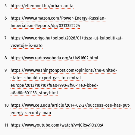
5
https://ellenpont.hu/orban-anita
6
https://www.amazon.com/Power-Energy-Russian-
Imperialism-Reports/dp/0313352224
7
https://www.origo.hu/belpol/2026/01/tisza-uj-kulpolitikai-
vezetoje-is-nato
8
https://www.radiosvoboda.org/a/1491602.html
9
https://www.washingtonpost.com/opinions/the-united-
states-should-export-gas-to-central-
europe/2013/10/10/f8a04990-2f96-11e3-bbed-
a8a60c601153_story.html
10
https://www.ceu.edu/article/2014-02-27/success-cee-has-put-
energy-security-map
11
https://www.youtube.com/watch?v=jCRs49OsXxA