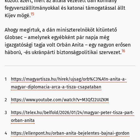
között azért, mert az általa vezetett dán kormány
fegyverszállítmányokkal és katonai támogatással állt
15
Kijev mögé.
Ahogy megírtuk, a dán miniszterelnököt kitüntető
Globsec – amelynek egyébként pár napja még
igazgatósági tagja volt Orbán Anita – egy nagyon erősen
16
háború, -és ukránpárti biztonságpolitikai szervezet.
1
https://magyartisza.hu/hirek/ujsag/orb%C3%A1n-anita-a-
magyar-diplomacia-arca-a-tisza-csapataban
2
https://www.youtube.com/watch?v=M3Qf22UIZKM
3
https://telex.hu/belfold/2026/01/24/magyar-peter-tisza-part-
orban-anita
4
https://ellenpont.hu/orban-anita-bejelentes-bajnai-gordon