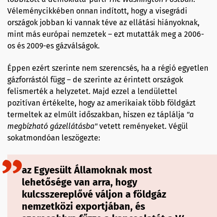
Véleménycikkében onnan indított, hogy a visegrádi
országok jobban ki vannak téve az ellátási hiányoknak,
mint más európai nemzetek – ezt mutatták meg a 2006-
os és 2009-es gázválságok.
Éppen ezért szerinte nem szerencsés, ha a régió egyetlen
gázforrástól függ – de szerinte az érintett országok
felismerték a helyzetet. Majd ezzel a lendülettel
pozitívan értékelte, hogy az amerikaiak több földgázt
termeltek az elmúlt időszakban, hiszen ez táplálja
"
a
megbízható gázellátásba
"
vetett reményeket. Végül
sokatmondóan leszögezte:
az Egyesült Államoknak most
lehetősége van arra, hogy
kulcsszereplővé váljon a földgáz
nemzetközi exportjában, és