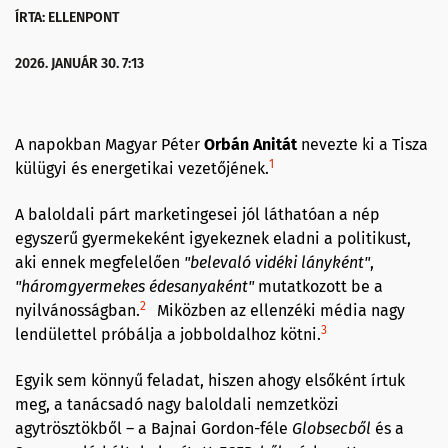
ÍRTA: ELLENPONT
2026. JANUÁR 30. 7:13
A napokban Magyar Péter
Orbán Anitát
nevezte ki a Tisza
1
külügyi és energetikai vezetőjének.
A baloldali párt marketingesei jól láthatóan a nép
egyszerű gyermekeként igyekeznek eladni a politikust,
aki ennek megfelelően
"belevaló vidéki lányként"
,
"háromgyermekes édesanyaként"
mutatkozott be a
2
nyilvánosságban.
Miközben az ellenzéki média nagy
3
lendülettel próbálja a jobboldalhoz kötni.
Egyik sem könnyű feladat, hiszen ahogy elsőként írtuk
meg, a tanácsadó nagy baloldali nemzetközi
agytrösztökből – a Bajnai Gordon-féle
Globsecből
és a