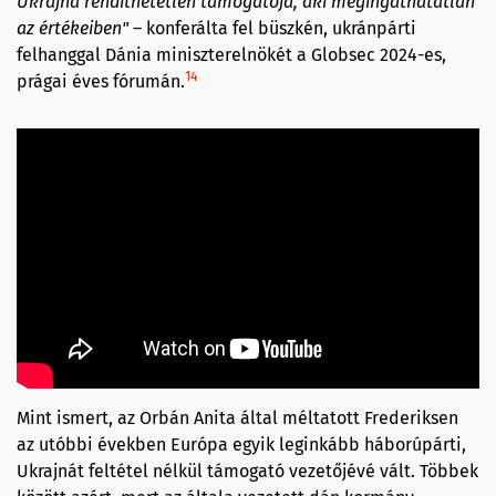
Ukrajna rendíthetetlen támogatója, aki megingathatatlan
az értékeiben"
– konferálta fel büszkén, ukránpárti
felhanggal Dánia miniszterelnökét a Globsec 2024-es,
14
prágai éves fórumán.
Mint ismert, az Orbán Anita által méltatott Frederiksen
az utóbbi években Európa egyik leginkább háborúpárti,
Ukrajnát feltétel nélkül támogató vezetőjévé vált. Többek