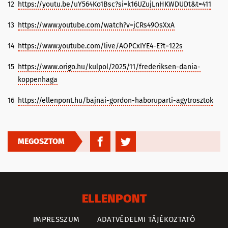
12
https://youtu.be/uY564Ko1Bsc?si=k16UZujLnHKWDUDt&t=411
13
https://www.youtube.com/watch?v=jCRs49OsXxA
14
https://www.youtube.com/live/AOPCxIYE4-E?t=122s
15
https://www.origo.hu/kulpol/2025/11/frederiksen-dania-
koppenhaga
16
https://ellenpont.hu/bajnai-gordon-haboruparti-agytrosztok
MEGOSZTOM
ELLENPONT
IMPRESSZUM
ADATVÉDELMI TÁJÉKOZTATÓ