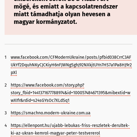
mögé, és emiatt a kapcsolatrendszer
miatt támadhatja olyan hevesen a
magyar kormányzatot.
1
www.facebook.com/CFModernUkraine/posts/pfbid038CrrC3AF
UkYf2DquhNKyCJCKiyH6nFJWNgSghJ92NXkjtUYn7HS7a1Pa8HJ9r2
pXl
2
https://www.facebook.com/story.php?
story_fbid=1441371677788974&id=100057484671395&mibextid=w
wXIfr&rdid=s24sGYsOc7XLdSq1
3
https://smachno.modern-ukraine.com.ua
4
https://ellenpont.hu/ujabb-lebukas-friss-reszletek-derultek-
ki-az-ukran-kemrol-magyar-peter-testvererol