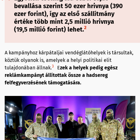
bevallása szerint 50 ezer hrivnya (390
ezer forint), így az első szállítmány
értéke több mint 2,5 millió hrivnya
2
(19,5 millió forint) lehet.
A kampányhoz kárpátaljai vendéglátóhelyek is társultak,
köztük olyanok is, amelyek a helyi politikai elit
3
tulajdonában állnak.
E
zek a helyek pedig egész
reklámkampányt állítottak össze a hadsereg
felfegyverzésének támogatására.