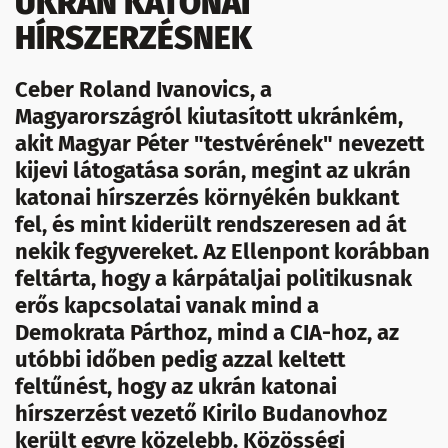
UKRÁN KATONAI
HÍRSZERZÉSNEK
Ceber Roland Ivanovics, a
Magyarországról kiutasított ukránkém,
akit Magyar Péter "testvérének" nevezett
kijevi látogatása során, megint az ukrán
katonai hírszerzés környékén bukkant
fel, és mint kiderült rendszeresen ad át
nekik fegyvereket. Az Ellenpont korábban
feltárta, hogy a kárpátaljai politikusnak
erős kapcsolatai vanak mind a
Demokrata Párthoz, mind a CIA-hoz, az
utóbbi időben pedig azzal keltett
feltűnést, hogy az ukrán katonai
hírszerzést vezető Kirilo Budanovhoz
került egyre közelebb. Közösségi