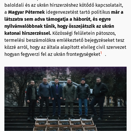
baloldali és az ukrán hírszerzéshez kötődő kapcsolatait,
a
Magyar Péternek
idegenvezetést tartó politikus
már a
látszatra sem adva támogatja a háborút, és egyre
nyilvánvalóbbnak tűnik, hogy összejátszik az ukrán
katonai hírszerzéssel.
Közösségi felületein pátoszos,
termelési beszámolókra emlékeztető bejegyzéseket tesz
közzé arról, hogy az általa alapított elvileg civil szervezet
1
hogyan fegyverzi fel az ukrán frontegységeket
.