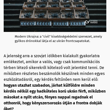
Modern Ukrajna: a "civil" kisebbségvédelmi szervezet, amely
gyilkos drónokkal látja el az ukrán frontcsapatokat.
A jelenség arra a szovjet időkben kialakult gyakorlatra
emlékeztet, amikor a valós, vagy csak kommunikációs
térben létező sikerekről kötelező volt jelentést tenni. De
miközben részletes beszámolók készülnek minden egyes
eszközátadásról, egy kérdés feltűnően nem kerül elő:
hogyan utazhat szabadon, járhat külföldre minden
kérdés nélkül egy hadköteles korú ukrán férfi, miközben
másokat a nyílt utcán, fényes nappal ragadnak el
otthonról, hogy kényszersorozás útján a frontra dobják
őket?