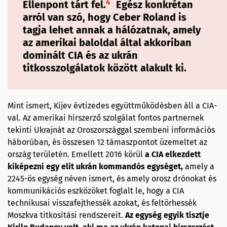
4
Ellenpont tárt fel.
Egész konkrétan
arról van szó, hogy Ceber Roland is
tagja lehet annak a hálózatnak, amely
az amerikai baloldal által akkoriban
dominált CIA és az ukrán
titkosszolgálatok között alakult ki.
Mint ismert, Kijev évtizedes együttműködésben áll a CIA-
val. Az amerikai hírszerző szolgálat fontos partnernek
tekinti Ukrajnát az Oroszországgal szembeni információs
háborúban, és összesen 12 támaszpontot üzemeltet az
ország területén. Emellett 2016 körül
a CIA elkezdett
kiképezni egy elit ukrán kommandós egységet,
amely a
2245-ös egység néven ismert, és amely orosz drónokat és
kommunikációs eszközöket foglalt le, hogy a CIA
technikusai visszafejthessék azokat, és feltörhessék
Moszkva titkosítási rendszereit.
Az egység egyik tisztje