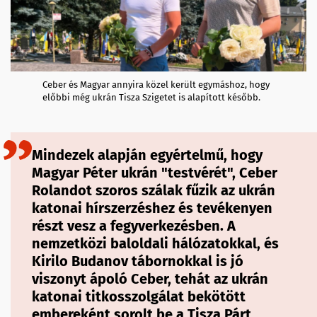
Ceber és Magyar annyira közel került egymáshoz, hogy
előbbi még ukrán Tisza Szigetet is alapított később.
Mindezek alapján egyértelmű, hogy
Magyar Péter ukrán "testvérét", Ceber
Rolandot szoros szálak fűzik az ukrán
katonai hírszerzéshez és tevékenyen
részt vesz a fegyverkezésben. A
nemzetközi baloldali hálózatokkal, és
Kirilo Budanov tábornokkal is jó
viszonyt ápoló Ceber, tehát az ukrán
katonai titkosszolgálat bekötött
embereként sorolt be a Tisza Párt