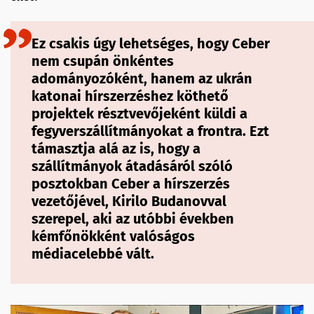
Ez csakis úgy lehetséges, hogy Ceber
nem csupán önkéntes
adományozóként, hanem az ukrán
katonai hírszerzéshez köthető
projektek résztvevőjeként küldi a
fegyverszállítmányokat a frontra. Ezt
támasztja alá az is, hogy a
szállítmányok átadásáról szóló
posztokban Ceber a hírszerzés
vezetőjével, Kirilo Budanovval
szerepel, aki az utóbbi években
kémfőnökként valóságos
médiacelebbé vált.