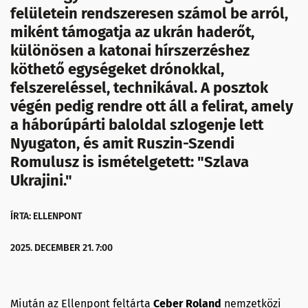
felületein rendszeresen számol be arról,
miként támogatja az ukrán haderőt,
különösen a katonai hírszerzéshez
köthető egységeket drónokkal,
felszereléssel, technikával. A posztok
végén pedig rendre ott áll a felirat, amely
a háborúpárti baloldal szlogenje lett
Nyugaton, és amit Ruszin-Szendi
Romulusz is ismételgetett: "Szlava
Ukrajini."
ÍRTA: ELLENPONT
2025. DECEMBER 21. 7:00
Miután az Ellenpont feltárta
Ceber Roland
nemzetközi