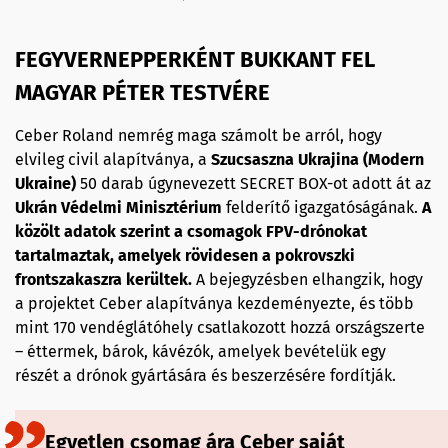
FEGYVERNEPPERKÉNT BUKKANT FEL
MAGYAR PÉTER TESTVÉRE
Ceber Roland nemrég maga számolt be arról, hogy
elvileg civil alapítványa, a
Szucsaszna Ukrajina (Modern
Ukraine)
50 darab úgynevezett SECRET BOX-ot adott át az
Ukrán Védelmi Minisztérium
felderítő igazgatóságának.
A
közölt adatok szerint a csomagok FPV-drónokat
tartalmaztak, amelyek rövidesen a pokrovszki
frontszakaszra kerültek.
A bejegyzésben elhangzik, hogy
a projektet Ceber alapítványa kezdeményezte, és több
mint 170 vendéglátóhely csatlakozott hozzá országszerte
– éttermek, bárok, kávézók, amelyek bevételük egy
részét a drónok gyártására és beszerzésére fordítják.
Egyetlen csomag ára Ceber saját