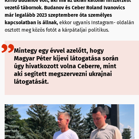
Kirilo Budanov volt, aki ma az ukrán katonai hírszerzést
vezető tábornok. Budanov és Ceber Roland Ivanovics
már legalább 2023 szeptembere óta személyes
kapcsolatban is állnak,
ekkor ugyanis Instagram- oldalán
osztott meg közös fotót a kárpátaljai politikus.
Mintegy egy évvel azelőtt, hogy
Magyar Péter kijevi látogatása során
úgy hivatkozott volna Ceberre, mint
aki segített megszervezni ukrajnai
látogatását.