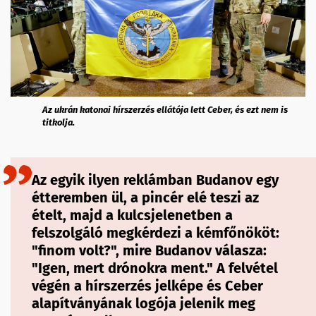
Az ukrán katonai hírszerzés ellátója lett Ceber, és ezt nem is
titkolja.
Az egyik ilyen reklámban Budanov egy
étteremben ül, a pincér elé teszi az
ételt, majd a kulcsjelenetben a
felszolgáló megkérdezi a kémfőnököt:
"finom volt?", mire Budanov válasza:
"Igen, mert drónokra ment." A felvétel
végén a hírszerzés jelképe és Ceber
alapítványának logója jelenik meg