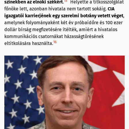
15
színekben az elnöki székért
.
Helyette a titkosszolgálat
főnöke lett, azonban hivatala nem tartott sokáig.
CIA
igazgatói karrierjének egy szerelmi botrány vetett véget
,
amelynek folyományaként két év próbaidőre és 100 ezer
dollár bírság megfizetésére ítélték, amiért a hivatalos
kommunikációs csatornákat házasságtörésének
16
eltitkolására használta.