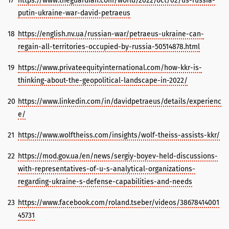
17
https://www.theguardian.com/world/2022/oct/02/us-russia-
putin-ukraine-war-david-petraeus
18
https://english.nv.ua/russian-war/petraeus-ukraine-can-
regain-all-territories-occupied-by-russia-50514878.html
19
https://www.privateequityinternational.com/how-kkr-is-
thinking-about-the-geopolitical-landscape-in-2022/
20
https://www.linkedin.com/in/davidpetraeus/details/experienc
e/
21
https://www.wolftheiss.com/insights/wolf-theiss-assists-kkr/
22
https://mod.gov.ua/en/news/sergiy-boyev-held-discussions-
with-representatives-of-u-s-analytical-organizations-
regarding-ukraine-s-defense-capabilities-and-needs
23
https://www.facebook.com/roland.tseber/videos/38678414001
45731