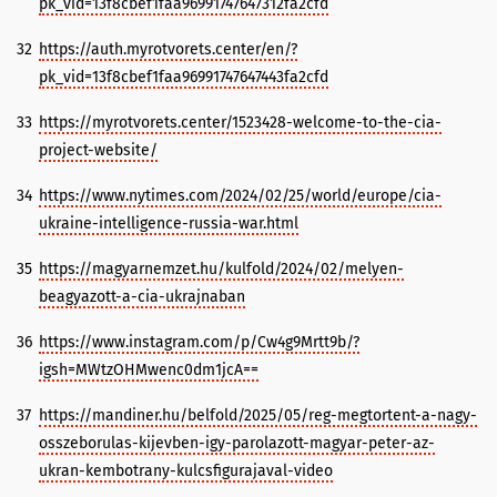
pk_vid=13f8cbef1faa96991747647312fa2cfd
32
https://auth.myrotvorets.center/en/?
pk_vid=13f8cbef1faa96991747647443fa2cfd
33
https://myrotvorets.center/1523428-welcome-to-the-cia-
project-website/
34
https://www.nytimes.com/2024/02/25/world/europe/cia-
ukraine-intelligence-russia-war.html
35
https://magyarnemzet.hu/kulfold/2024/02/melyen-
beagyazott-a-cia-ukrajnaban
36
https://www.instagram.com/p/Cw4g9Mrtt9b/?
igsh=MWtzOHMwenc0dm1jcA==
37
https://mandiner.hu/belfold/2025/05/reg-megtortent-a-nagy-
osszeborulas-kijevben-igy-parolazott-magyar-peter-az-
ukran-kembotrany-kulcsfigurajaval-video