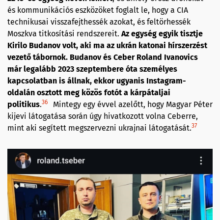
és kommunikációs eszközöket foglalt le, hogy a CIA
technikusai visszafejthessék azokat, és feltörhessék
Moszkva titkosítási rendszereit.
Az egység egyik tisztje
Kirilo Budanov volt, aki ma az ukrán katonai hírszerzést
vezető tábornok. Budanov és Ceber Roland Ivanovics
már legalább 2023 szeptembere óta személyes
kapcsolatban is állnak, ekkor ugyanis Instagram-
oldalán osztott meg közös fotót a kárpátaljai
36
politikus
.
Mintegy egy évvel azelőtt, hogy Magyar Péter
kijevi látogatása során úgy hivatkozott volna Ceberre,
37
mint aki segített megszervezni ukrajnai látogatását.