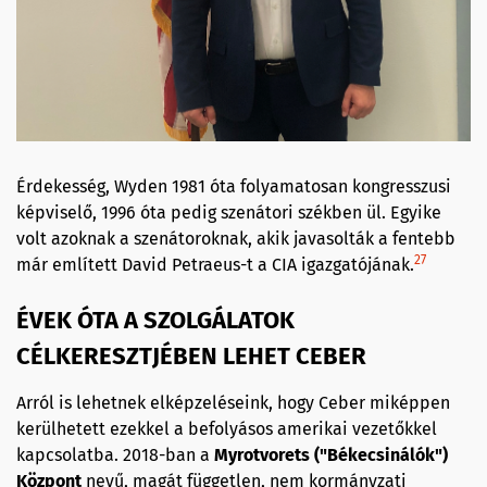
Érdekesség, Wyden 1981 óta folyamatosan kongresszusi
képviselő, 1996 óta pedig szenátori székben ül. Egyike
volt azoknak a szenátoroknak, akik javasolták a fentebb
27
már említett David Petraeus-t a CIA igazgatójának.
ÉVEK ÓTA A SZOLGÁLATOK
CÉLKERESZTJÉBEN LEHET CEBER
Arról is lehetnek elképzeléseink, hogy Ceber miképpen
kerülhetett ezekkel a befolyásos amerikai vezetőkkel
kapcsolatba. 2018-ban a
Myrotvorets ("Békecsinálók")
Központ
nevű, magát független, nem kormányzati