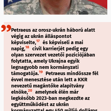
Petraeus az orosz-ukrán háború alatt
végig az ukrán álláspontot
17
képviselte,
és képviseli a mai
18
napig,
civil karrierjét pedig egy
olyan szervezet vezetői pozíciójában
folytatta, amely Ukrajna egyik
legnagyobb nem kormányzati
19
támogatója.
Petraeus mindössze fél
évvel menesztése után lett a KKR
nevezetű magántőke alapítvány
20
elnöke,
amelynek élén már
legkésőbb 2023-ban megkezdte az
együttműködést az ukrán
kormányzattal egy 450 millió dolláros