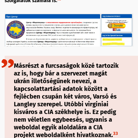
szolgálatok számára is.
Másrészt a furcsaságok közé tartozik
az is, hogy bár a szervezet magát
ukrán illetőségűnek nevezi, a
kapcsolattartási adatok között a
fejlécben csupán két város, Varsó és
Langley szerepel. Utóbbi virginiai
kisváros a CIA székhelye is. Ez pedig
nem véletlen egybeesés, ugyanis a
weboldal egyik aloldalára a CIA
33
projekt weboldalként hivatkoznak.