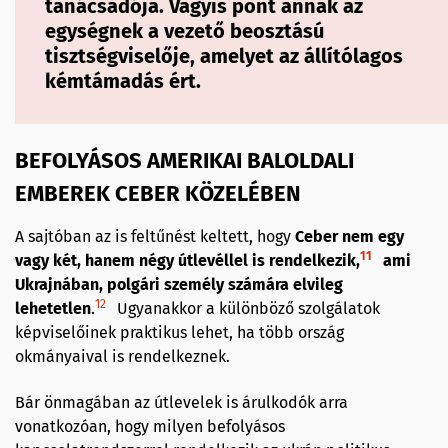
tanácsadója. Vagyis pont annak az
egységnek a vezető beosztású
tisztségviselője, amelyet az állítólagos
kémtámadás ért.
BEFOLYÁSOS AMERIKAI BALOLDALI
EMBEREK CEBER KÖZELÉBEN
A sajtóban az is feltűnést keltett, hogy
Ceber nem egy
11
vagy két, hanem négy útlevéllel is rendelkezik,
ami
Ukrajnában, polgári személy számára elvileg
12
lehetetlen
.
Ugyanakkor a különböző szolgálatok
képviselőinek praktikus lehet, ha több ország
okmányaival is rendelkeznek.
Bár önmagában az útlevelek is árulkodók arra
vonatkozóan, hogy milyen befolyásos