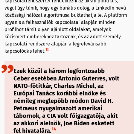
kapcsolatrendszerrel rendelkezik az ukrán politikus,
végül úgy tűnik, hogy egy banális dolog, a LinkedIn nevű
közösségi hálózat algoritmusa buktathatja le. A platform
ugyanis a felhasználók kapcsolatai alapján minden
profilhoz társít olyan ajánlott oldalakat, amelyek
közismert emberekhez tartoznak, és az adott személy
kapcsolati rendszere alapján a legrelevánsabb
13
kapcsolódás lehet.
Ezek közül a három legfontosabb
Ceber esetében Antonio Guterres, volt
NATO-főtitkár, Charles Michel, az
Európai Tanács korábbi elnöke és
némileg meglepőbb módon David H.
Petraeus nyugalmazott amerikai
tábornok, a CIA volt főigazgatója, akit
az akkori alelnök, Joe Biden esketett
14
fel hivatalára.