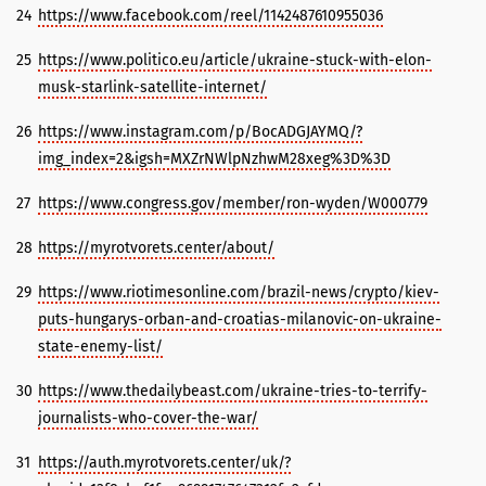
24
https://www.facebook.com/reel/1142487610955036
25
https://www.politico.eu/article/ukraine-stuck-with-elon-
musk-starlink-satellite-internet/
26
https://www.instagram.com/p/BocADGJAYMQ/?
img_index=2&igsh=MXZrNWlpNzhwM28xeg%3D%3D
27
https://www.congress.gov/member/ron-wyden/W000779
28
https://myrotvorets.center/about/
29
https://www.riotimesonline.com/brazil-news/crypto/kiev-
puts-hungarys-orban-and-croatias-milanovic-on-ukraine-
state-enemy-list/
30
https://www.thedailybeast.com/ukraine-tries-to-terrify-
journalists-who-cover-the-war/
31
https://auth.myrotvorets.center/uk/?