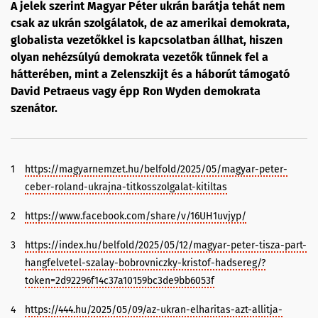
A jelek szerint Magyar Péter ukrán barátja tehát nem
csak az ukrán szolgálatok, de az amerikai demokrata,
globalista vezetőkkel is kapcsolatban állhat, hiszen
olyan nehézsúlyú demokrata vezetők tűnnek fel a
hátterében, mint a Zelenszkijt és a háborút támogató
David Petraeus vagy épp Ron Wyden demokrata
szenátor.
1
https://magyarnemzet.hu/belfold/2025/05/magyar-peter-
ceber-roland-ukrajna-titkosszolgalat-kitiltas
2
https://www.facebook.com/share/v/16UH1uvjyp/
3
https://index.hu/belfold/2025/05/12/magyar-peter-tisza-part-
hangfelvetel-szalay-bobrovniczky-kristof-hadsereg/?
token=2d92296f14c37a10159bc3de9bb6053f
4
https://444.hu/2025/05/09/az-ukran-elharitas-azt-allitja-