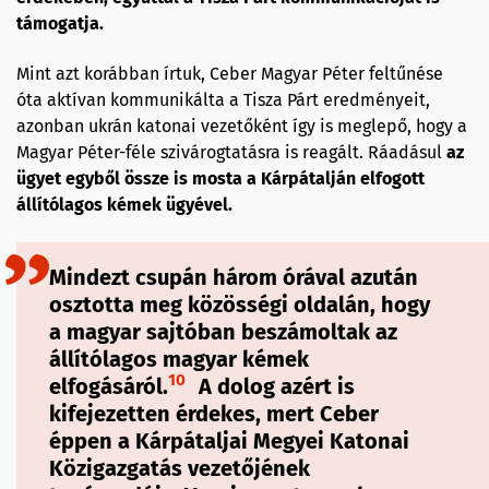
támogatja.
Mint azt korábban írtuk, Ceber Magyar Péter feltűnése
óta aktívan kommunikálta a Tisza Párt eredményeit,
azonban ukrán katonai vezetőként így is meglepő, hogy a
Magyar Péter-féle szivárogtatásra is reagált. Ráadásul
az
ügyet egyből össze is mosta a Kárpátalján elfogott
állítólagos kémek ügyével.
Mindezt csupán három órával azután
osztotta meg közösségi oldalán, hogy
a magyar sajtóban beszámoltak az
állítólagos magyar kémek
10
elfogásáról.
A dolog azért is
kifejezetten érdekes, mert Ceber
éppen a Kárpátaljai Megyei Katonai
Közigazgatás vezetőjének