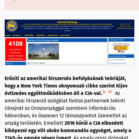
Erősíti az amerikai hírszerzés befolyásának teóriáját,
hogy a New York Times oknyomozó cikke szerint Kijev
34
35
évtizedes együttműködésben áll a CIA-val.
Az
amerikai hírszerző szolgálat fontos partnernek tekinti
Ukrajnát az Oroszországgal szembeni információs
háborúban, és összesen 12 támaszpontot üzemeltet az
ország területén. Emellett
2016 körül a CIA elkezdett
kiképezni egy elit ukrán kommandós egységet, amely a
2245-ös egység néven ismert
, és amely orosz drónokat