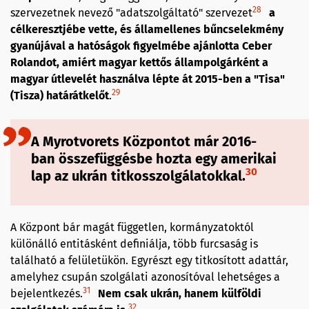
28
szervezetnek nevező "adatszolgáltató" szervezet
a
célkeresztjébe vette, és államellenes bűncselekmény
gyanújával a hatóságok figyelmébe ajánlotta Ceber
Rolandot, amiért magyar kettős állampolgárként a
magyar útlevelét használva lépte át 2015-ben a "Tisa"
29
(Tisza) határátkelőt
.
A Myrotvorets Központot már 2016-
ban összefüggésbe hozta egy amerikai
30
lap az ukrán titkosszolgálatokkal.
A Központ bár magát független, kormányzatoktól
különálló entitásként definiálja, több furcsaság is
található a felületükön. Egyrészt egy titkosított adattár,
amelyhez csupán szolgálati azonosítóval lehetséges a
31
bejelentkezés.
Nem csak ukrán, hanem külföldi
32