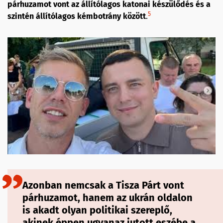
párhuzamot vont az állítólagos katonai készülődés és a
5
szintén állítólagos kémbotrány között
.
Azonban
nemcsak a Tisza Párt vont
párhuzamot, hanem az ukrán oldalon
is akadt olyan politikai szereplő,
akinek éppen ugyanaz jutott eszébe a