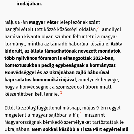
irodájában.
Május 8-án
Magyar Péter
leleplezőnek szánt
2
hangfelvételt tett közzé közösségi oldalán,
amellyel
hamisan kívánta olyan színben feltüntetni a magyar
kormányt, mintha az támadó háborúra készülne.
Azóta
kiderült, az általa támadhatónak nevezett mondatok
több nyilvános fórumon is elhangzottak 2023-ban,
kontextusukban pedig egybevágnak a kormányzat
Honvédséggel és az Ukrajnában zajló háborúval
kapcsolatos kommunikációjával
, amelynek lényege,
hogy a honvédségnek a szomszédos háború miatt
3
készenlétben kell lennie.
Ettől látszólag függetlenül másnap, május 9-én reggel
4
megjelent a magyar sajtóban a hír,
miszerint
Magyarországnak kémkedő személyeket tartóztattak le
Ukrajnában.
Nem sokkal később a Tisza Párt egyértelmű