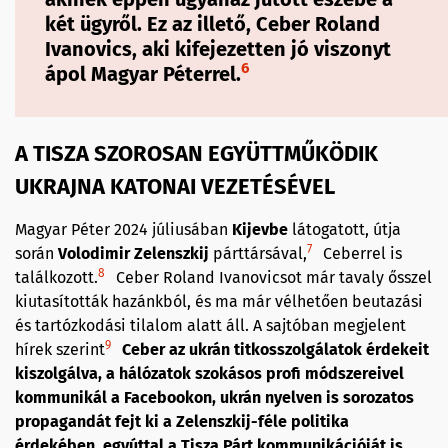
két ügyről.
Ez az illető,
Ceber Roland
Ivanovics
, aki kifejezetten jó viszonyt
6
ápol Magyar Péterrel.
A TISZA SZOROSAN EGYÜTTMŰKÖDIK
UKRAJNA KATONAI VEZETÉSÉVEL
Magyar Péter 2024 júliusában
Kijevbe
látogatott, útja
7
során
Volodimir Zelenszkij
párttársával,
Ceberrel is
8
találkozott.
Ceber Roland Ivanovicsot már tavaly ősszel
kiutasították hazánkból, és ma már vélhetően beutazási
és tartózkodási tilalom alatt áll. A sajtóban megjelent
9
hírek szerint
Ceber az ukrán titkosszolgálatok érdekeit
kiszolgálva, a hálózatok szokásos profi módszereivel
kommunikál a Facebookon, ukrán nyelven is sorozatos
propagandát fejt ki a Zelenszkij-féle politika
érdekében, egyúttal a Tisza Párt kommunikációját is