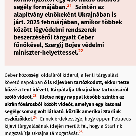
21
segély formájában.
Szintén az
alapítvány elnökeként Ukrajnában is
járt. 2025 februárjában, amikor többek
között légvédelmi rendszerek
beszerzéséről tárgyalt Ceber
főnökével, Szergij Bojev védelmi
22
miniszter-helyettessel.
Ceber közösségi oldaláról kiderül, a fenti tárgyalást
követő napokban
ő is Kijevben tartózkodott, ekkor tette
közzé a fent idézett, Kárpátalja Ukrajnához tartozásáról
23
szóló videót,
illetve négy nappal később szintén az
ukrán fővárosból közölt videót, amelyen egy katonai
segélycsomag volt látható, köztük amerikai Starlink
24
eszközökkel.
Ennek érdekessége, hogy éppen Petraeus
kijevi tárgyalásának idején merült fel, hogy a Starlink
25
megszakítja Ukrajna támogatását.