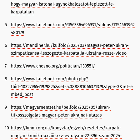
hogy-magyar-katonai-ugynokhalozatot-leplezett-le-
karpataljan
5
https://www.facebook.com/61563364696931/videos/1354463962
480179
6
https://mandiner.hu/kulfold/2025/03/magyar-peter-ukran-
szimpatizansa-leszogezte-karpatalja-ukrajna-resze-video
7
https://www.chesno.org/politician/139551/
8
https://www.facebook.com/photo.php?
fbid=1032796541979825&set=a.388881066371379&type=3&ref=e
mbed_post
9
https://magyarnemzet.hu/belfold/2025/05/ukran-
titkosszolgalat-magyar-peter-ukrajnai-utazas
10
https://kmmi.org.ua/konyvtar/egyeb/reszletes/karpati-
magyar-kronika-xxviii-xxv-evfolyam-22-396-szam-2024-