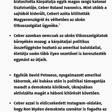
biztosította Kárpátalja egyik magas rangú katonai
tisztviselője, Ceber Roland Ivanovics. Mint utóbb a
sajtóból kiderült, Cebert azóta kitiltották
Magyarországról és vélhetően az ukrán
1
titkosszolgálat ügynöke.
Ceber azonban nemcsak az ukrán titkosszolgálatok
környékén mozog: a kárpátaljai politikus
összefüggésbe hozható az amerikai baloldallal,
életútja során több ilyen vezetővel is keresztezték
egymást az útjaik.
Egyikük David Petraeus, nyugalmazott amerikai
tábornok, aki bukása után is politikai támogatója
maradt a demokrata köröknek, Ukrajnában
aktivizálta magát a háború kitörését követően.
Ceber azzal is eldicsekedett Instagram-oldalán,
hogy Ron Wyden demokrata szenátor is fogadta az