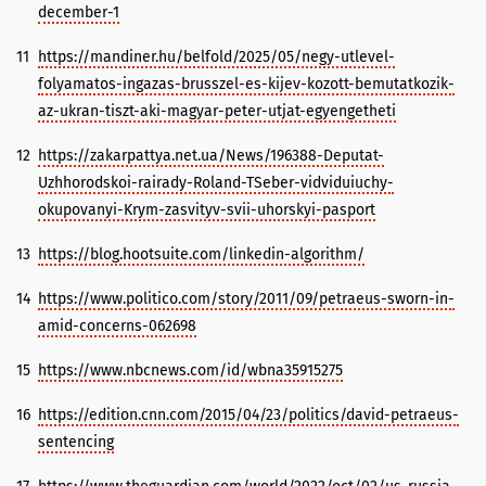
december-1
11
https://mandiner.hu/belfold/2025/05/negy-utlevel-
folyamatos-ingazas-brusszel-es-kijev-kozott-bemutatkozik-
az-ukran-tiszt-aki-magyar-peter-utjat-egyengetheti
12
https://zakarpattya.net.ua/News/196388-Deputat-
Uzhhorodskoi-rairady-Roland-TSeber-vidviduiuchy-
okupovanyi-Krym-zasvityv-svii-uhorskyi-pasport
13
https://blog.hootsuite.com/linkedin-algorithm/
14
https://www.politico.com/story/2011/09/petraeus-sworn-in-
amid-concerns-062698
15
https://www.nbcnews.com/id/wbna35915275
16
https://edition.cnn.com/2015/04/23/politics/david-petraeus-
sentencing