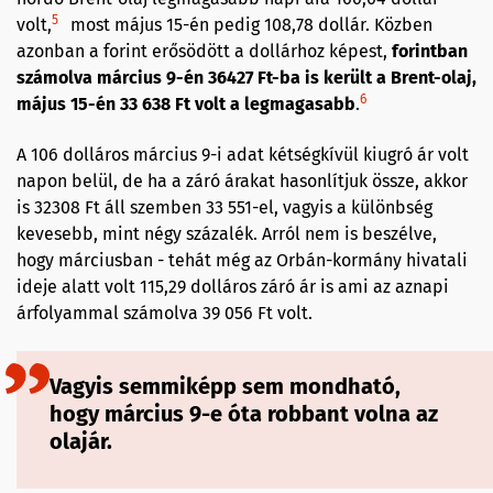
5
volt,
most május 15-én pedig 108,78 dollár. Közben
azonban a forint erősödött a dollárhoz képest,
forintban
számolva március 9-én 36427 Ft-ba is került a Brent-olaj,
6
május 15-én 33 638 Ft volt a legmagasabb
.
A 106 dolláros március 9-i adat kétségkívül kiugró ár volt
napon belül, de ha a záró árakat hasonlítjuk össze, akkor
is 32308 Ft áll szemben 33 551-el, vagyis a különbség
kevesebb, mint négy százalék. Arról nem is beszélve,
hogy márciusban - tehát még az Orbán-kormány hivatali
ideje alatt volt 115,29 dolláros záró ár is ami az aznapi
árfolyammal számolva 39 056 Ft volt.
Vagyis semmiképp sem mondható,
hogy március 9-e óta robbant volna az
olajár.