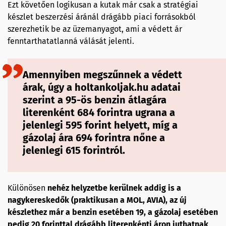
Ezt követően logikusan a kutak már csak a stratégiai
készlet beszerzési áránál drágább piaci forrásokból
szerezhetik be az üzemanyagot, ami a védett ár
fenntarthatatlanná válását jelenti.
Amennyiben megszűnnek a védett
árak, úgy a holtankoljak.hu adatai
szerint a 95-ös benzin átlagára
literenként 684 forintra ugrana a
jelenlegi 595 forint helyett, míg a
gázolaj ára 694 forintra nőne a
jelenlegi 615 forintról.
Különösen
nehéz helyzetbe kerülnek addig is a
nagykereskedők (praktikusan a MOL, AVIA), az új
készlethez már a benzin esetében 19, a gázolaj esetében
pedig 20 forinttal drágább literenkénti áron juthatnak