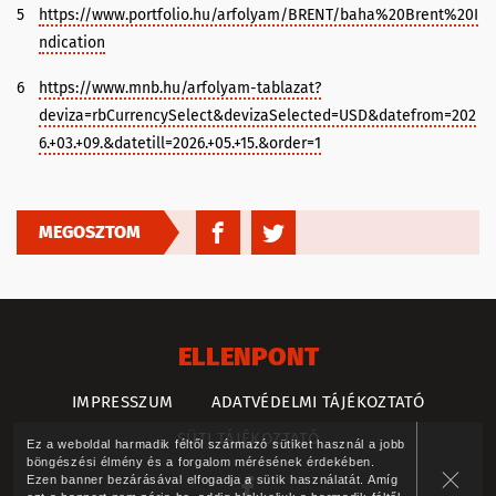
5
https://www.portfolio.hu/arfolyam/BRENT/baha%20Brent%20I
ndication
6
https://www.mnb.hu/arfolyam-tablazat?
deviza=rbCurrencySelect&devizaSelected=USD&datefrom=202
6.+03.+09.&datetill=2026.+05.+15.&order=1
MEGOSZTOM
ELLENPONT
IMPRESSZUM
ADATVÉDELMI TÁJÉKOZTATÓ
SÜTI TÁJÉKOZTATÓ
Ez a weboldal harmadik féltől származó sütiket használ a jobb
böngészési élmény és a forgalom mérésének érdekében.
Ezen banner bezárásával elfogadja a sütik használatát. Amíg