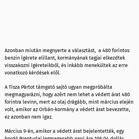
Azonban miután megnyerte a választást, a 480 forintos
benzin ígérete elillant, kormányának tagjai elkezdtek
visszakozni ígéreteikből, és inkább menekültek az erre
vonatkozó kérdések elől.
A Tisza Pártot támgató sajtó ugyan megpróbálta
megmagyarázni, hogy azért nem lehet a védett árat 480
forintra levinn, mert az olaj drágább, mint március elején
volt, amikor az Orbán-kormány a védett árat bevezette,
ez azonban nem igaz.
Március 9-én, amikor a védett árat bejelentették, egy
hordó Brent-olaj legmagasabb napi ára 106,04 dollár