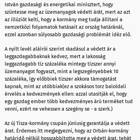
István gazdasági és energetikai minisztert, hogy
szüntesse meg az üzemanyagok védett árát, mert az azt
az illúziót kelti, hogy a kormány meg tudja állítani a
nemzetközi folyamatok hatásait az ország határánál,
ezzel azonban súlyosabb gazdasági problémát idéz elő.
A nyílt levél aláírói szerint ráadásul a védett ár a
leggazdagabbaknak kedvez, mert a lakosság
leggazdagabb tíz százaléka mintegy tízszer annyi
üzemanyagot fogyaszt, mint a legszegényebbek 10
százaléka, így előbbiek tízszer akkora támogatást
kapnak, mint az utóbbiak(ez a szokásos torz baloldali
érvelés a kedvezmények ellen: azzal utasítják el, hogy
egy gazdag ember több kedvezményes árú terméket tud
venni, ezért ne vehessen a szegény se - a szerk.)
Az új Tisza-kormány csupán júniusig garantálja a védett
árat. Érdemes itt megjegyezni, hogy az Orbán-kormány
határidő nélkül hosszabbította meg a védett árat, tehát