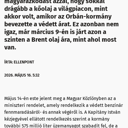
magyarázkodást azzal, hogy sokkal
drágább a kőolaj a világpiacon, mint
akkor volt, amikor az Orbán-kormány
bevezette a védett árat. Ez azonban nem
igaz, már március 9-én is járt azon a
szinten a Brent olaj ára, mint ahol most
van.
ÍRTA: ELLENPONT
2026. MÁJUS 16. 5:32
Május 14-én este jelent meg a Magyar Közlönyben az a
miniszteri rendelet, amely rendelkezik a védett benzinár
fennmaradásáról- és annak végéről is. A Kapitány István
kézjegyével ellátott rendelkezés szerint a kormány
további 575 millió liter üzemanyagot szabadít fel, de a