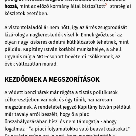
2
hozzá
, mint az előző kormány által biztosított
stratégiai
készletek esetében.
A viszontelaladói ár nem nőtt, így az árrés zsugorodását
kizárólag a nagkereskedők viselik. Ennek győztesei az
olyan nagy kiskereskedelmi kúthálózatok lehetnek, mint
például Kapitány István korábbi munkahelye, a Shell.
Ugyanis míg a MOL-csoport bevételei csökkennek, az
övék változatlan marad.
KEZDŐDNEK A MEGSZORÍTÁSOK
A védett benzinárak már régóta a tiszás politikusok
célkeresztjében vannak, és úgy tűnik, hamarosan
megszűnnek. A rendeletet jegyző Kapitány István például
már tavaly arról beszélt, hogy ő a piac
önszabályozásában hisz, és nem támogatja - ahogy
fogalmaz - “a piaci folyamatokba való beavatkozásokat."