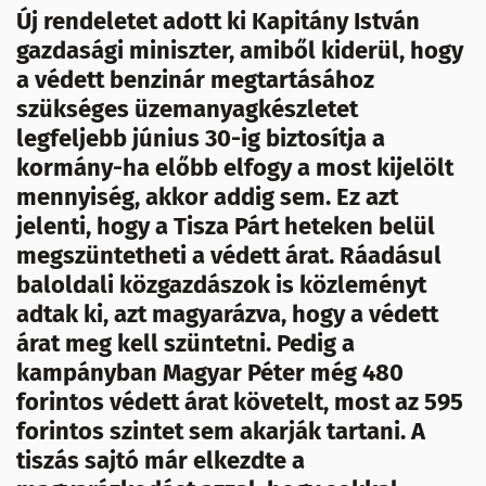
Új rendeletet adott ki Kapitány István
gazdasági miniszter, amiből kiderül, hogy
a védett benzinár megtartásához
szükséges üzemanyagkészletet
legfeljebb június 30-ig biztosítja a
kormány-ha előbb elfogy a most kijelölt
mennyiség, akkor addig sem. Ez azt
jelenti, hogy a Tisza Párt heteken belül
megszüntetheti a védett árat. Ráadásul
baloldali közgazdászok is közleményt
adtak ki, azt magyarázva, hogy a védett
árat meg kell szüntetni. Pedig a
kampányban Magyar Péter még 480
forintos védett árat követelt, most az 595
forintos szintet sem akarják tartani. A
tiszás sajtó már elkezdte a