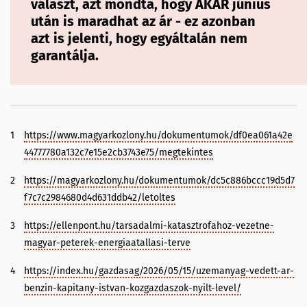
választ, azt mondta, hogy AKÁR június
után is maradhat az ár - ez azonban
azt is jelenti, hogy egyáltalán nem
garantálja.
1
https://www.magyarkozlony.hu/dokumentumok/df0ea061a42e
44777780a132c7e15e2cb3743e75/megtekintes
2
https://magyarkozlony.hu/dokumentumok/dc5c886bccc19d5d7
f7c7c2984680d4d631ddb42/letoltes
3
https://ellenpont.hu/tarsadalmi-katasztrofahoz-vezetne-
magyar-peterek-energiaatallasi-terve
4
https://index.hu/gazdasag/2026/05/15/uzemanyag-vedett-ar-
benzin-kapitany-istvan-kozgazdaszok-nyilt-level/