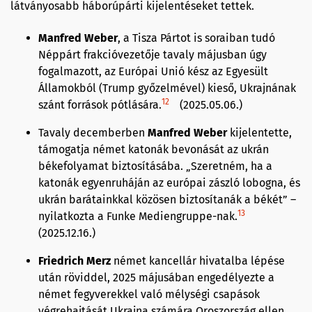
látványosabb háborúpárti kijelentéseket tettek.
Manfred Weber
, a Tisza Pártot is soraiban tudó
Néppárt frakcióvezetője tavaly májusban úgy
fogalmazott, az Európai Unió kész az Egyesült
Államokból (Trump győzelmével) kieső, Ukrajnának
12
szánt források pótlására.
(2025.05.06.)
Tavaly decemberben
Manfred Weber
kijelentette,
támogatja német katonák bevonását az ukrán
békefolyamat biztosításába. „Szeretném, ha a
katonák egyenruháján az európai zászló lobogna, és
ukrán barátainkkal közösen biztosítanák a békét” –
13
nyilatkozta a Funke Mediengruppe-nak.
(2025.12.16.)
Friedrich Merz
német kancellár hivatalba lépése
után röviddel, 2025 májusában engedélyezte a
német fegyverekkel való mélységi csapások
végrehajtását Ukrajna számára Oroszország ellen.