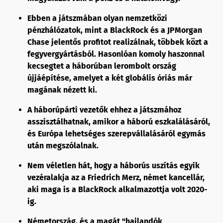
Ebben a játszmában
olyan nemzetközi
pénzhálózatok, mint a BlackRock és a JPMorgan
Chase jelentős profitot realizálnak, többek közt a
fegyvergyártásból. Hasonlóan komoly haszonnal
kecsegtet a háborúban lerombolt ország
újjáépítése, amelyet a két globális óriás már
magának nézett ki.
A háborúpárti vezetők ehhez a játszmához
asszisztálhatnak, amikor a háború eszkalálásáról,
és Európa lehetséges szerepvállalásáról egymás
után megszólalnak.
Nem véletlen hát, hogy a háborús uszítás egyik
vezéralakja az a Friedrich Merz, német kancellár,
aki maga is a BlackRock alkalmazottja volt 2020-
ig.
Németország, és a magát "hajlandók