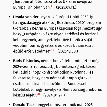
„harcban áll”, és hozzátette: Ukrajna jövője az
18
Európai Unióban van.
(2025.09.11.)
Ursula von der Leyen
az Európai Uniót 2030-ig
hadigazdasággá alakító „Readiness 2030” program
(korábban ReArm Europe) kapcsán fogalmazott úgy,
hogy „Európának végre olyan eszközei és forrásai
kell legyenek, amelyek lehetővé teszik a saját
védelmi iparra, gyártásra és közös beszerzésre
19
épülő erős védelmet”.
(2025.12.30.)
Boris Pistorius,
német honvédelmi miniszter még
2024-ben arról beszélt, „Németországnak készen
kell állnia, hogy konfrontálódjon Putyinnal” és
felvetette, hogy nem német állampolgárok is
csatlakozhatnának a jövőben a Bundeswehr
kötelékébe, hogy növeljék a Németország „háborús
20
készültségét”.
(2024.01.24.)
Donald Tusk
, lengyel miniszterelnök már 2025