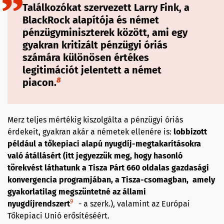
Találkozókat szervezett Larry Fink, a
BlackRock alapítója és német
pénzügyminiszterek között, ami egy
gyakran kritizált pénzügyi óriás
számára különösen értékes
legitimációt jelentett a német
8
piacon.
Merz teljes mértékig kiszolgálta a pénzügyi óriás
érdekeit, gyakran akár a németek ellenére is:
lobbizott
például a tőkepiaci alapú nyugdíj-megtakarításokra
való átállásért (itt jegyezzük meg, hogy hasonló
törekvést láthatunk a Tisza Párt 660 oldalas gazdasági
konvergencia programjában, a Tisza-csomagban, amely
gyakorlatilag megszüntetné az állami
9
nyugdíjrendszert
- a szerk.), valamint az Európai
Tőkepiaci Unió erősítéséért.