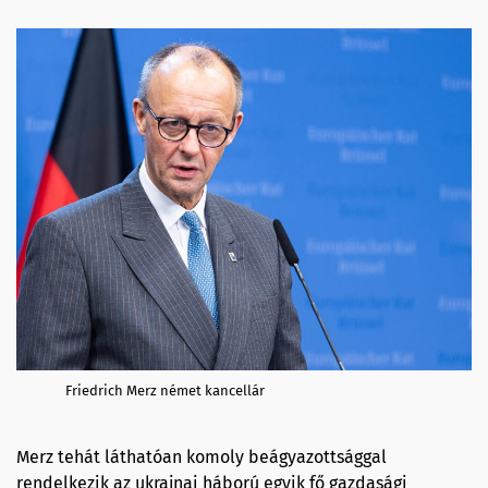
Friedrich Merz német kancellár
Merz tehát láthatóan komoly beágyazottsággal
rendelkezik az ukrajnai háború egyik fő gazdasági