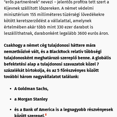
"erős partnerének" nevezi – jelentős profitra tett szert a
Kijevnek szállított lőszereken. A német védelmi
minisztérium 155 milliméteres tüzérségi lövedékekre
kötött keretszerződést a vállalattal, amelynek
értelmében akár több mint 330 ezer darabot is
leszállíthatnak, darabonként legalább 3600 eurós áron.
Csakhogy a német cég tulajdonosi háttere mára
nemzetközivé vált, és a BlackRock relatív többségi
tulajdonosként meghatározó szereplő benne. A globális
befektetési alap a tulajdonosi szavazatok közel 7
százalékát birtokolja, és az 5 főrészvényes között
további három nagyvállalatot találunk:
A Goldman Sachs,
a Morgan Stanley
és a Bank of America is a legnagyobb részvényesek
6
között szerepel.