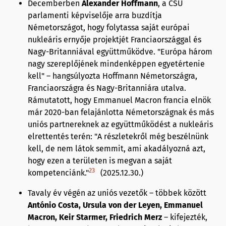
Decemberben
Alexander Hoffmann
, a CSU
parlamenti képviselője arra buzdítja
Németországot, hogy folytassa saját európai
nukleáris ernyője projektjét Franciaországgal és
Nagy-Britanniával együttműködve. "Európa három
nagy szereplőjének mindenképpen egyetértenie
kell" – hangsúlyozta Hoffmann Németországra,
Franciaországra és Nagy-Britanniára utalva.
Rámutatott, hogy Emmanuel Macron francia elnök
már 2020-ban felajánlotta Németországnak és más
uniós partnereknek az együttműködést a nukleáris
elrettentés terén: "A részletekről még beszélnünk
kell, de nem látok semmit, ami akadályozná azt,
hogy ezen a területen is megvan a saját
23
kompetenciánk."
(2025.12.30.)
Tavaly év végén az uniós vezetők – többek között
António Costa, Ursula von der Leyen, Emmanuel
Macron, Keir Starmer, Friedrich Merz
– kifejezték,