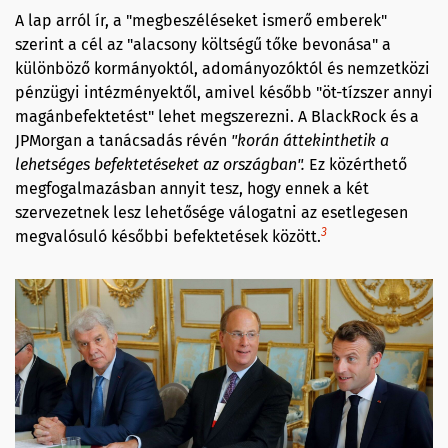
A lap arról ír, a "megbeszéléseket ismerő emberek"
szerint a cél az "alacsony költségű tőke bevonása" a
különböző kormányoktól, adományozóktól és nemzetközi
pénzügyi intézményektől, amivel később "öt-tízszer annyi
magánbefektetést" lehet megszerezni. A BlackRock és a
JPMorgan a tanácsadás révén
"korán áttekinthetik a
lehetséges befektetéseket az országban".
Ez közérthető
megfogalmazásban annyit tesz, hogy ennek a két
szervezetnek lesz lehetősége válogatni az esetlegesen
3
megvalósuló későbbi befektetések között.