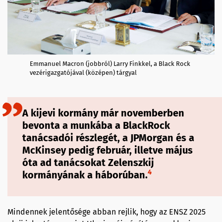
Emmanuel Macron (jobbról) Larry Finkkel, a Black Rock
vezérigazgatójával (középen) tárgyal
A kijevi kormány már novemberben
bevonta a munkába a BlackRock
tanácsadói részlegét, a JPMorgan és a
McKinsey pedig február, illetve május
óta ad tanácsokat Zelenszkij
4
kormányának a háborúban.
Mindennek jelentősége abban rejlik, hogy az ENSZ 2025