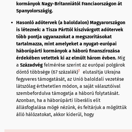
kormányok Nagy-Britanniától Franciaországon át
Spanyolországig.
Hasonló adótervek (a baloldalon) Magyarországon
is léteznek: a Tisza Párttól kiszivárgott adótervek
több pontja ugyanazokat a megszorításokat
tartalmazza, mint amelyeket a nyugat-európai
háborúpárti kormányok a háború finanszírozása
érdekében vetettek ki az elmúlt három évben.
Míg
a
Századvég
felmérése szerint az európai polgárok
1
döntő többsége (67 százalék)
elutasítja Ukrajna
fegyveres támogatását, az Unió baloldali vezetése
látszólag érthetetlen módon, a saját választóival
szembefordulva támogatja a háború folytatását.
Azonban, ha a háborúpárti liberális elit
állásfoglalása mögé nézünk, és feltárjuk a mögöttük
álló hálózatokat, akkor kiderül, hogy