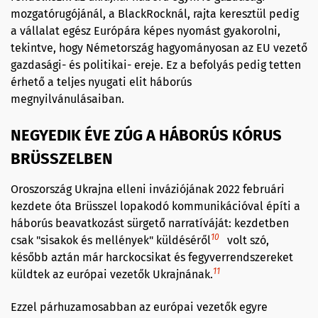
mozgatórugójánál, a BlackRocknál, rajta keresztül pedig
a vállalat egész Európára képes nyomást gyakorolni,
tekintve, hogy Németország hagyományosan az EU vezető
gazdasági- és politikai- ereje. Ez a befolyás pedig tetten
érhető a teljes nyugati elit háborús
megnyilvánulásaiban.
NEGYEDIK ÉVE ZÚG A HÁBORÚS KÓRUS
BRÜSSZELBEN
Oroszország Ukrajna elleni inváziójának 2022 februári
kezdete óta Brüsszel lopakodó kommunikációval építi a
háborús beavatkozást sürgető narratíváját: kezdetben
10
csak "sisakok és mellények" küldéséről
volt szó,
később aztán már harckocsikat és fegyverrendszereket
11
küldtek az európai vezetők Ukrajnának.
Ezzel párhuzamosabban az európai vezetők egyre