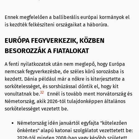
Ennek megfelelően a balliberális európai kormányok el
is kezdték felkészíteni országaikat a háborúra.
EURÓPA FEGYVERKEZIK, KÖZBEN
BESOROZZÁK A FIATALOKAT
A fenti nyilatkozatok után nem meglepő, hogy Európa
nemcsak fegyverkezésbe, de széles körű sorozásba is
kezdett. Dánia például már a nőkre is kiterjesztette a
sorkötelességet, és sorshúzással döntik el, hogy kit
32
vonultatnak be.
Ennél is tovább ment Horvátország és
Németország, akik 2026-tól tulajdonképpen általános
sorkötelességet vezetett be.
Németország idén januártól egyfajta "kötelezően
önkéntes" alapú katonai szolgálatot vezettetett be:
2026-tól minden 2008-ban vagy később született