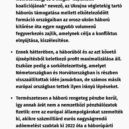
koalíciójának" nevező, az Ukrajna végletekig tartó
háborús támogatása mellett elköteleződött
formáció országaiban az orosz-ukrán háború
kitörése óta egyre nagyobb volumenű
fegyverkezés zajlik, amelynek célja a konfliktus
elnyújtása, kiszélesítése.
Ennek hátterében, a háborúból és az azt követő
újraépítésből keletkező profit maximalizálása áll.
Eszköze pedig a sorkötelezettség, amelyet
Németországban és Horvátországban is részben
visszaállítottak idén januárban, de számos másik
európai országban tettek ilyen irányú lépéseket.
Természetesen a háború rengeteg pénzbe kerül,
így annak árát nem a nemzetközi pénzhálózatok
fizetik: erre az európai állampolgárokat szemelték
ki, akikre százmilliárd eurós nagyságrendű
adóemelést szabtak ki 2022 óta a háborúpárti