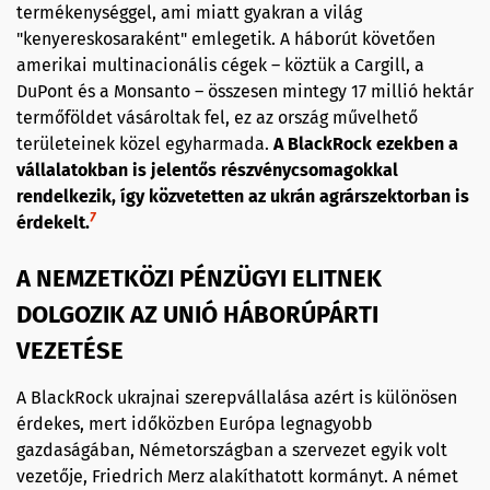
termékenységgel, ami miatt gyakran a világ
"kenyereskosaraként" emlegetik. A háborút követően
amerikai multinacionális cégek – köztük a Cargill, a
DuPont és a Monsanto – összesen mintegy 17 millió hektár
termőföldet vásároltak fel, ez az ország művelhető
területeinek közel egyharmada.
A BlackRock ezekben a
vállalatokban is jelentős részvénycsomagokkal
rendelkezik, így közvetetten az ukrán agrárszektorban is
7
érdekelt.
A NEMZETKÖZI PÉNZÜGYI ELITNEK
DOLGOZIK AZ UNIÓ HÁBORÚPÁRTI
VEZETÉSE
A BlackRock ukrajnai szerepvállalása azért is különösen
érdekes, mert időközben Európa legnagyobb
gazdaságában, Németországban a szervezet egyik volt
vezetője, Friedrich Merz alakíthatott kormányt. A német