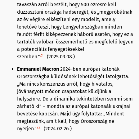
tavaszán arról beszélt, hogy 500 ezresre kell
duzzasztani országa hadseregét, és „megpróbálnak
az év végére elkészíteni egy modellt, amely
lehetővé teszi, hogy Lengyelországban minden
felnőtt férfit kiképezzenek háború esetén, hogy ez a
tartalék valóban összemérhető és megfelelő legyen
a potenciális fenyegetésekkel
21
szemben.”
(2025.03.08.)
Emmanuel Macron
2024-ben európai katonák
Oroszországba küldésének lehetőségét latolgatta.
„Ma nincs konszenzus arról, hogy hivatalos,
jóváhagyott módon csapatokat küldjünk a
helyszínre. De a dinamika tekintetében semmi sem
zárható ki” – mondta az európai katonaák ukrajnai
bevetése kapcsán. Majd úgy folytatta: „Mindent
megteszünk, amit kell, hogy Oroszország ne
22
nyerjen.”
(2024.02.26.)