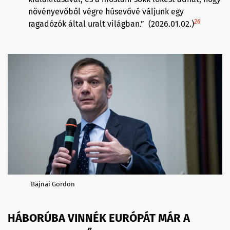
növényevőből végre húsevővé váljunk egy
26
ragadózók által uralt világban.” (2026.01.02.)
Bajnai Gordon
HÁBORÚBA VINNÉK EURÓPÁT MÁR A