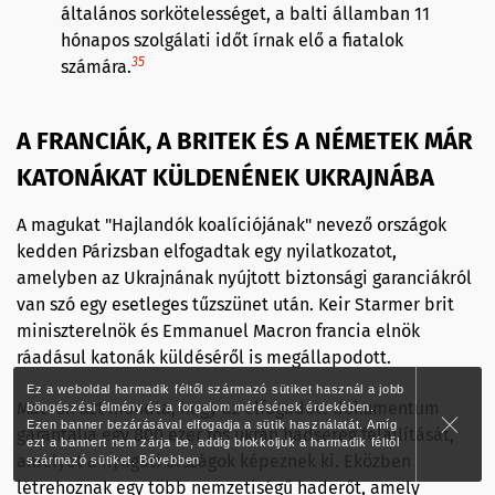
általános sorkötelességet, a balti államban 11
hónapos szolgálati időt írnak elő a fiatalok
35
számára.
A FRANCIÁK, A BRITEK ÉS A NÉMETEK MÁR
KATONÁKAT KÜLDENÉNEK UKRAJNÁBA
A magukat "Hajlandók koalíciójának" nevező országok
kedden Párizsban elfogadtak egy nyilatkozatot,
amelyben az Ukrajnának nyújtott biztonsági garanciákról
van szó egy esetleges tűzszünet után. Keir Starmer brit
miniszterelnök és Emmanuel Macron francia elnök
ráadásul katonák küldéséről is megállapodott.
Ez a weboldal harmadik féltől származó sütiket használ a jobb
Macron azt mondta, hogy az elfogadott dokumentum
böngészési élmény és a forgalom mérésének érdekében.
Ezen banner bezárásával elfogadja a sütik használatát. Amíg
garantálja egy 800 ezer fős ukrán hadsereg felállítását,
ezt a bannert nem zárja be, addig blokkoljuk a harmadik féltől
amelyet a nyugati országok képeznek ki. Eközben
származó sütiket.
Bővebben
létrehoznak egy több nemzetiségű haderőt, amely