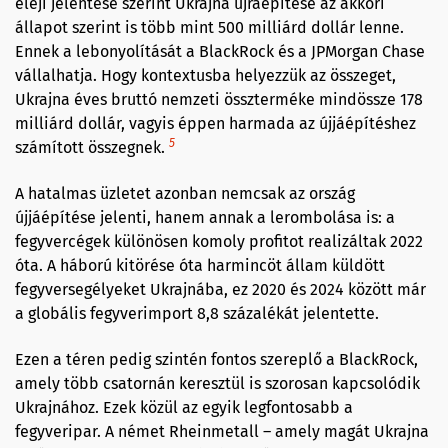
eleji jelentése szerint Ukrajna újraépítése az akkori
állapot szerint is több mint 500 milliárd dollár lenne.
Ennek a lebonyolítását a BlackRock és a JPMorgan Chase
vállalhatja. Hogy kontextusba helyezzük az összeget,
Ukrajna éves bruttó nemzeti összterméke mindössze 178
milliárd dollár, vagyis éppen harmada az újjáépítéshez
5
számított összegnek.
A hatalmas üzletet azonban nemcsak az ország
újjáépítése jelenti, hanem annak a lerombolása is: a
fegyvercégek különösen komoly profitot realizáltak 2022
óta. A háború kitörése óta harmincöt állam küldött
fegyversegélyeket Ukrajnába, ez 2020 és 2024 között már
a globális fegyverimport 8,8 százalékát jelentette.
Ezen a téren pedig szintén fontos szereplő a BlackRock,
amely több csatornán keresztül is szorosan kapcsolódik
Ukrajnához. Ezek közül az egyik legfontosabb a
fegyveripar. A német Rheinmetall – amely magát Ukrajna