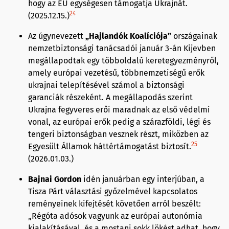
hogy az EU egységesen támogatja Ukrajnát.
24
(2025.12.15.)
Az úgynevezett
„Hajlandók Koalíciója”
országainak
nemzetbiztonsági tanácsadói január 3-án Kijevben
megállapodtak egy többoldalú keretegyezményről,
amely európai vezetésű, többnemzetiségű erők
ukrajnai telepítésével számol a biztonsági
garanciák részeként. A megállapodás szerint
Ukrajna fegyveres erői maradnak az első védelmi
vonal, az európai erők pedig a szárazföldi, légi és
tengeri biztonságban vesznek részt, miközben az
25
Egyesült Államok háttértámogatást biztosít.
(2026.01.03.)
Bajnai Gordon
idén januárban egy interjúban, a
Tisza Párt választási győzelmével kapcsolatos
reményeinek kifejtését követően arról beszélt:
„Régóta adósok vagyunk az európai autonómia
kialakításával, és a mostani sokk lökést adhat, hogy