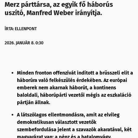
Merz párttársa, az egyik fő háborús
uszító, Manfred Weber irányítja.
ÍRTA: ELLENPONT
2026. JANUÁR 8. 0:30
Minden fronton offenzívát indított a brüsszeli elit a
háborúra való felkészülés érdekében. Az európai
emberek nem akarnak háborút, a kontinens
baloldali, háborúpárti vezetői mégis az eszkaláció
pártján állnak.
A látszólagos ellentmondásra, amit az elvileg
demokratikusan választott vezetők
szembefordulása jelent a szavazók akaratával, két
magyarázat van: a pénz és a hatalomvágy.