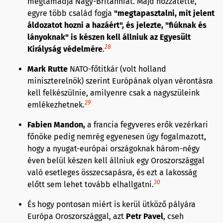
megtámadja Nagy-Britanniát. Majd hozzátette,
egyre több család fogja
"megtapasztalni, mit jelent
áldozatot hozni a hazáért", és jelezte, "fiúknak és
lányoknak" is készen kell állniuk az Egyesült
28
Királyság védelmére
.
Mark Rutte
NATO-főtitkár (volt holland
miniszterelnök) szerint Európának olyan vérontásra
kell felkészülnie, amilyenre csak a nagyszüleink
29
emlékezhetnek.
Fabien Mandon,
a francia fegyveres erők vezérkari
főnöke pedig nemrég egyenesen úgy fogalmazott,
hogy a nyugat-európai országoknak három-négy
éven belül készen kell állniuk egy Oroszországgal
való esetleges összecsapásra, és ezt a lakosság
30
előtt sem lehet tovább elhallgatni.
És hogy pontosan miért is kerül ütköző pályára
Európa Oroszországgal, azt
Petr Pavel
, cseh