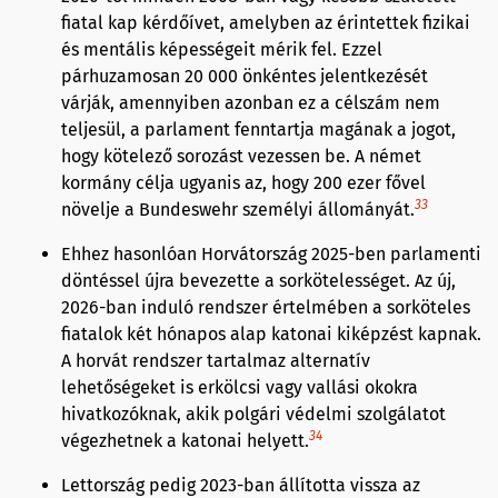
fiatal kap kérdőívet, amelyben az érintettek fizikai
és mentális képességeit mérik fel. Ezzel
párhuzamosan 20 000 önkéntes jelentkezését
várják, amennyiben azonban ez a célszám nem
teljesül, a parlament fenntartja magának a jogot,
hogy kötelező sorozást vezessen be. A német
kormány célja ugyanis az, hogy 200 ezer fővel
33
növelje a Bundeswehr személyi állományát.
Ehhez hasonlóan Horvátország 2025-ben parlamenti
döntéssel újra bevezette a sorkötelességet. Az új,
2026-ban induló rendszer értelmében a sorköteles
fiatalok két hónapos alap katonai kiképzést kapnak.
A horvát rendszer tartalmaz alternatív
lehetőségeket is erkölcsi vagy vallási okokra
hivatkozóknak, akik polgári védelmi szolgálatot
34
végezhetnek a katonai helyett.
Lettország pedig 2023-ban állította vissza az