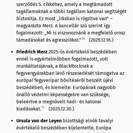
szerződés 5. cikkéhez, amely a megtámadott
tagállamoknak a többi tagállam katonai segítségét
biztosítja. Ez most „írásban is rögzítve van” –
magyarázta Merz. A kancellár szó szerint így
fogalmazott: „Mi is viszonoznánk a megfelelő orosz
16
támadásokat és agressziókat.”
(2025.12.16.)
Friedrich Merz
2025-ös évértékelő beszédében
ennél is egyértelműbben fogalmazott, volt
munkáltatójának, a BlackRocknak a
fegyvergyárakban lévő részesedését támogatva az
európai fegyveripar bővítéséről beszélt újévi
beszédében, és kiemelte: Európának nagyobb
önálló védelmi képességekre van szüksége,
beleértve a megnövelt hadi- és katonai
17
kiadásokat.
(2025.12.30.)
Ursula von der Leyen
bizottsági elnök tavalyi
évértékelő beszédében kijelentette, Európa