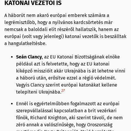
KATONAI VEZETŐI IS
A háborút nem akaró európai emberek számára a
legrémisztőbb, hogy a nyilvános kardcsörtetés már
nemcsak a baloldali elit részéről hallatszik, hanem az
európai (volt vagy jelenlegi) katonai vezetők is beszálltak
a hangulatkeltésbe.
Seán Clancy
, az EU Katonai Bizottságának elnöke
például azt is felvetette, hogy az EU katonai
kiképző misszióit akár Ukrajnába is át lehetne vinni
a háború után, erősítve ezzel a régió védelmét.
Vagyis Clancy szerint európai katonákat kellene
27
telepíteni Ukrajnába.
Ennél is egyértelműbben fogalmazott az európai
szerepvállalással kapcsolatban a brit vezérkari
főnök, Richard Knighton, aki szerint távoli, de nem
zéró annak a valószínűsége, hogy Oroszország