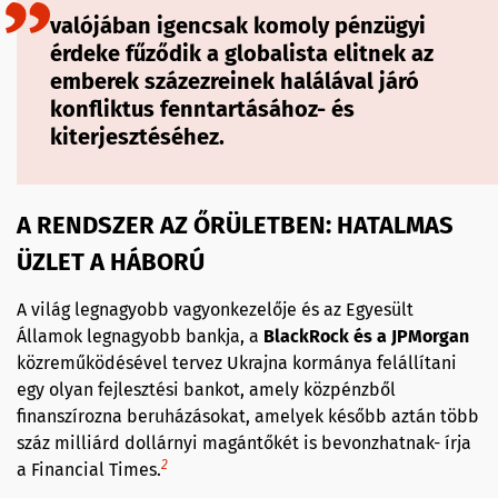
valójában igencsak komoly pénzügyi
érdeke fűződik a globalista elitnek az
emberek százezreinek halálával járó
konfliktus fenntartásához- és
kiterjesztéséhez.
A RENDSZER AZ ŐRÜLETBEN: HATALMAS
ÜZLET A HÁBORÚ
A világ legnagyobb vagyonkezelője és az Egyesült
Államok legnagyobb bankja, a
BlackRock és a JPMorgan
közreműködésével tervez Ukrajna kormánya felállítani
egy olyan fejlesztési bankot, amely közpénzből
finanszírozna beruházásokat, amelyek később aztán több
száz milliárd dollárnyi magántőkét is bevonzhatnak- írja
2
a Financial Times.