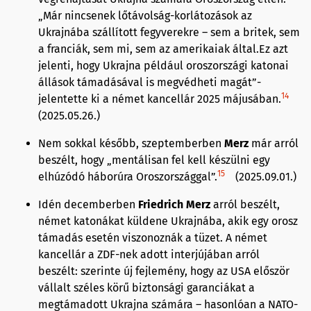
„Már nincsenek lőtávolság-korlátozások az
Ukrajnába szállított fegyverekre – sem a britek, sem
a franciák, sem mi, sem az amerikaiak által.Ez azt
jelenti, hogy Ukrajna például oroszországi katonai
állások támadásával is megvédheti magát”-
14
jelentette ki a német kancellár 2025 májusában.
(2025.05.26.)
Nem sokkal később, szeptemberben
Merz
már arról
beszélt, hogy „mentálisan fel kell készülni egy
15
elhúzódó háborúra Oroszországgal”.
(2025.09.01.)
Idén decemberben
Friedrich Merz
arról beszélt,
német katonákat küldene Ukrajnába, akik egy orosz
támadás esetén viszonoznák a tüzet. A német
kancellár a ZDF-nek adott interjújában arról
beszélt: szerinte új fejlemény, hogy az USA először
vállalt széles körű biztonsági garanciákat a
megtámadott Ukrajna számára – hasonlóan a NATO-