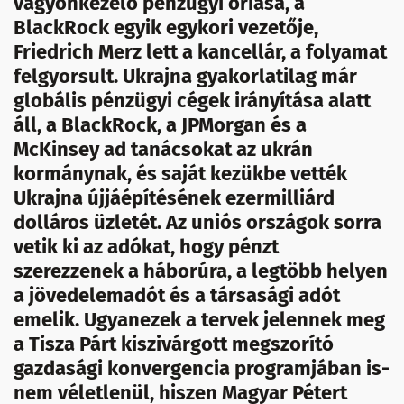
vagyonkezelő pénzügyi óriása, a
BlackRock egyik egykori vezetője,
Friedrich Merz lett a kancellár, a folyamat
felgyorsult. Ukrajna gyakorlatilag már
globális pénzügyi cégek irányítása alatt
áll, a BlackRock, a JPMorgan és a
McKinsey ad tanácsokat az ukrán
kormánynak, és saját kezükbe vették
Ukrajna újjáépítésének ezermilliárd
dolláros üzletét. Az uniós országok sorra
vetik ki az adókat, hogy pénzt
szerezzenek a háborúra, a legtöbb helyen
a jövedelemadót és a társasági adót
emelik. Ugyanezek a tervek jelennek meg
a Tisza Párt kiszivárgott megszorító
gazdasági konvergencia programjában is-
nem véletlenül, hiszen Magyar Pétert