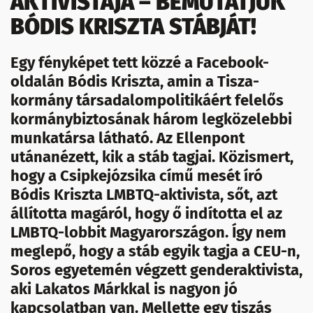
AKTIVISTÁJA – BEMUTATJUK
BÓDIS KRISZTA STÁBJÁT!
Egy fényképet tett közzé a Facebook-
oldalán Bódis Kriszta, amin a Tisza-
kormány társadalompolitikáért felelős
kormánybiztosának három legközelebbi
munkatársa látható. Az Ellenpont
utánanézett, kik a stáb tagjai. Közismert,
hogy a Csipkejózsika című mesét író
Bódis Kriszta LMBTQ-aktivista, sőt, azt
állította magáról, hogy ő indította el az
LMBTQ-lobbit Magyarországon. Így nem
meglepő, hogy a stáb egyik tagja a CEU-n,
Soros egyetemén végzett genderaktivista,
aki Lakatos Márkkal is nagyon jó
kapcsolatban van. Mellette egy tiszás