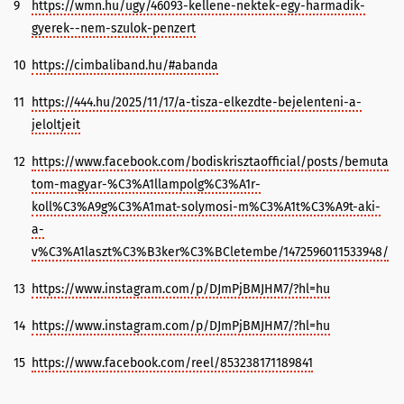
9
https://wmn.hu/ugy/46093-kellene-nektek-egy-harmadik-
gyerek--nem-szulok-penzert
10
https://cimbaliband.hu/#abanda
11
https://444.hu/2025/11/17/a-tisza-elkezdte-bejelenteni-a-
jeloltjeit
12
https://www.facebook.com/bodiskrisztaofficial/posts/bemuta
tom-magyar-%C3%A1llampolg%C3%A1r-
koll%C3%A9g%C3%A1mat-solymosi-m%C3%A1t%C3%A9t-aki-
a-
v%C3%A1laszt%C3%B3ker%C3%BCletembe/1472596011533948/
13
https://www.instagram.com/p/DJmPjBMJHM7/?hl=hu
14
https://www.instagram.com/p/DJmPjBMJHM7/?hl=hu
15
https://www.facebook.com/reel/853238171189841