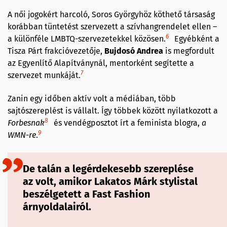
A női jogokért harcoló, Soros Györgyhöz köthető társaság
korábban tüntetést szervezett a szívhangrendelet ellen –
6
a különféle LMBTQ-szervezetekkel közösen.
Egyébként a
Tisza Párt frakcióvezetője,
Bujdosó Andrea
is megfordult
az Egyenlítő Alapítványnál, mentorként segítette a
7
szervezet munkáját.
Zanin egy időben aktív volt a médiában, több
sajtószereplést is vállalt. Így többek között nyilatkozott a
8
Forbesnak
és vendégposztot írt a feminista blogra,
a
9
WMN-re
.
De talán a legérdekesebb szereplése
az volt, amikor Lakatos Márk stylistal
beszélgetett a Fast Fashion
árnyoldalairól.