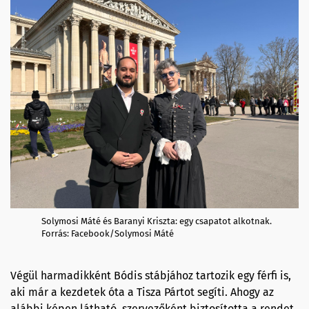
Solymosi Máté és Baranyi Kriszta: egy csapatot alkotnak.
Forrás: Facebook/Solymosi Máté
Végül harmadikként Bódis stábjához tartozik egy férfi is,
aki már a kezdetek óta a Tisza Pártot segíti. Ahogy az
alábbi képen látható, szervezőként biztosította a rendet