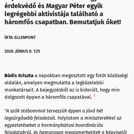
érdekvédő és Magyar Péter egyik
legrégebbi aktivistája található a
háromfős csapatban. Bemutatjuk őket!
ÍRTA: ELLENPONT
2026. JÚNIUS 8. 1:25
Bódis Kriszta
a napokban megosztott egy fotót közösségi
oldalán, amelyen megmutatta a legközelebbi
munkatársait. A bejegyzésből az is kiderült, hogy min
1
dolgozott éppen a háromfős csapatával.
"A szűk stábommal tervezzük éppen a jövő hét
legsürgősebb feladatait. Folytatom a miniszterekkel az
egyeztetéseket a kormánybiztosi koordinációs
feladatokról, és hamarosan megismerhetitek a képviselői