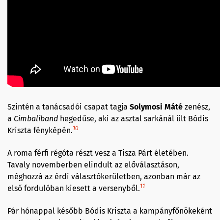
Szintén a tanácsadói csapat tagja
Solymosi Máté
zenész,
a
Cimbaliband
hegedűse, aki az asztal sarkánál ült Bódis
10
Kriszta fényképén.
A roma férfi régóta részt vesz a Tisza Párt életében.
Tavaly novemberben elindult az előválasztáson,
méghozzá az érdi választókerületben, azonban már az
11
első fordulóban kiesett a versenyből.
Pár hónappal később Bódis Kriszta a kampányfőnökeként