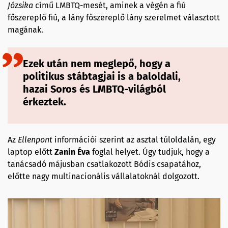
Józsika
című LMBTQ-mesét, aminek a végén a fiú
főszereplő fiú, a lány főszereplő lány szerelmet választott
magának.
Ezek után nem meglepő, hogy a
politikus stábtagjai is a baloldali,
hazai Soros és LMBTQ-világból
érkeztek.
Az
Ellenpont
információi szerint az asztal túloldalán, egy
laptop előtt
Zanin Éva
foglal helyet. Úgy tudjuk, hogy a
tanácsadó májusban csatlakozott Bódis csapatához,
előtte nagy multinacionális vállalatoknál dolgozott.