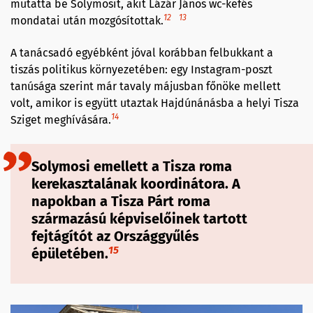
mutatta be Solymosit, akit Lázár János wc-kefés
12
13
mondatai után mozgósítottak.
A tanácsadó egyébként jóval korábban felbukkant a
tiszás politikus környezetében: egy Instagram-poszt
tanúsága szerint már tavaly májusban főnöke mellett
volt, amikor is együtt utaztak Hajdúnánásba a helyi Tisza
14
Sziget meghívására.
Solymosi emellett a Tisza roma
kerekasztalának koordinátora. A
napokban a Tisza Párt roma
származású képviselőinek tartott
fejtágítót az Országgyűlés
15
épületében.