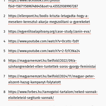
1
https://www.facebook.com/photo?
fbid=1587115696748645&set=a.455529389907287
2
https://ellenpont.hu/bodis-kriszta-letagadta-hogy-a-
meseken-keresztul-akarja-megszolitani-a-gyerekeket
3
https://egyenlitoalapitvany.org/case-study/zanin-eva/
4
https://www.youtube.com/watch?v=Dcsttc-fzdY
5
https://www.youtube.com/watch?v=2-fz7CtNa24
6
https://magyarnemzet.hu/belfold/2022/09/a-
szivhangrendelet-ellen-tuntettek-soros-gyorgy-feministai
7
https://magyarnemzet.hu/belfold/2024/11/magyar-peter-
alszent-hazug-kampanyt-folytatott
8
https://www.forbes.hu/tamogatoi-tartalom/neked-vannak-
eloiteleteid-segitunk-vannak/