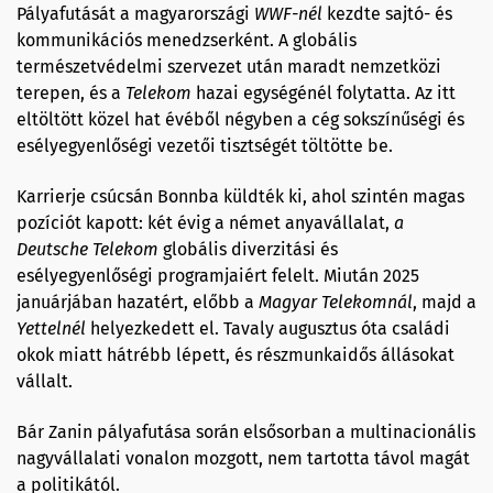
Pályafutását a magyarországi
WWF-nél
kezdte sajtó- és
kommunikációs menedzserként. A globális
természetvédelmi szervezet után maradt nemzetközi
terepen, és a
Telekom
hazai egységénél folytatta. Az itt
eltöltött közel hat évéből négyben a cég sokszínűségi és
esélyegyenlőségi vezetői tisztségét töltötte be.
Karrierje csúcsán Bonnba küldték ki, ahol szintén magas
pozíciót kapott: két évig a német anyavállalat,
a
Deutsche Telekom
globális diverzitási és
esélyegyenlőségi programjaiért felelt. Miután 2025
januárjában hazatért, előbb a
Magyar Telekomnál
, majd a
Yettelnél
helyezkedett el. Tavaly augusztus óta családi
okok miatt hátrébb lépett, és részmunkaidős állásokat
vállalt.
Bár Zanin pályafutása során elsősorban a multinacionális
nagyvállalati vonalon mozgott, nem tartotta távol magát
a politikától.