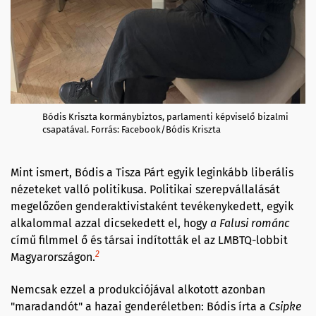
Bódis Kriszta kormánybiztos, parlamenti képviselő bizalmi
csapatával. Forrás: Facebook/Bódis Kriszta
Mint ismert, Bódis a Tisza Párt egyik leginkább liberális
nézeteket valló politikusa. Politikai szerepvállalását
megelőzően genderaktivistaként tevékenykedett, egyik
alkalommal azzal dicsekedett el, hogy
a Falusi románc
című filmmel ő és társai indították el az LMBTQ-lobbit
2
Magyarországon.
Nemcsak ezzel a produkciójával alkotott azonban
"maradandót" a hazai genderéletben: Bódis írta a
Csipke