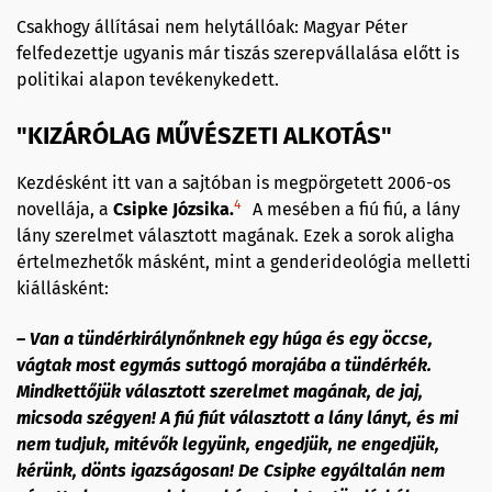
Csakhogy állításai nem helytállóak: Magyar Péter
felfedezettje ugyanis már tiszás szerepvállalása előtt is
politikai alapon tevékenykedett.
"KIZÁRÓLAG MŰVÉSZETI ALKOTÁS"
Kezdésként itt van a sajtóban is megpörgetett 2006-os
4
novellája, a
Csipke Józsika.
A mesében a fiú fiú, a lány
lány szerelmet választott magának. Ezek a sorok aligha
értelmezhetők másként, mint a genderideológia melletti
kiállásként:
– Van a tündérkirálynőnknek egy húga és egy öccse,
vágtak most egymás suttogó morajába a tündérkék.
Mindkettőjük választott szerelmet magának, de jaj,
micsoda szégyen! A fiú fiút választott a lány lányt, és mi
nem tudjuk, mitévők legyünk, engedjük, ne engedjük,
kérünk, dönts igazságosan! De Csipke egyáltalán nem