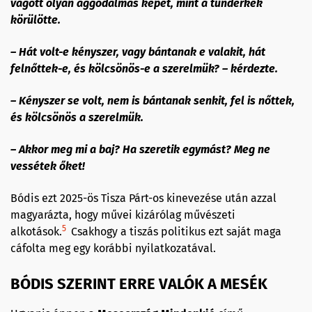
vágott olyan aggodalmas képet, mint a tündérkék
körülötte.
– Hát volt-e kényszer, vagy bántanak e valakit, hát
felnőttek-e, és kölcsönös-e a szerelmük? – kérdezte.
– Kényszer se volt, nem is bántanak senkit, fel is nőttek,
és kölcsönös a szerelmük.
– Akkor meg mi a baj? Ha szeretik egymást? Meg ne
vessétek őket!
Bódis ezt 2025-ös Tisza Párt-os kinevezése után azzal
magyarázta, hogy művei kizárólag művészeti
5
alkotások.
Csakhogy a tiszás politikus ezt saját maga
cáfolta meg egy korábbi nyilatkozatával.
BÓDIS SZERINT ERRE VALÓK A MESÉK