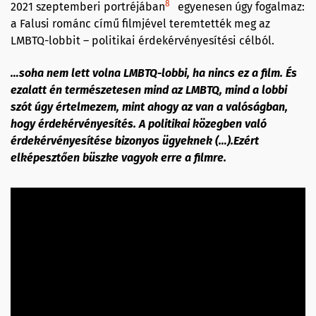
8
2021 szeptemberi portréjában
egyenesen úgy fogalmaz:
a Falusi románc című filmjével teremtették meg az
LMBTQ-lobbit – politikai érdekérvényesítési célból.
…soha nem lett volna LMBTQ-lobbi, ha nincs ez a film. És
ezalatt én természetesen mind az LMBTQ, mind a lobbi
szót úgy értelmezem, mint ahogy az van a valóságban,
hogy érdekérvényesítés. A politikai közegben való
érdekérvényesítése bizonyos ügyeknek (…).Ezért
elképesztően büszke vagyok erre a filmre.