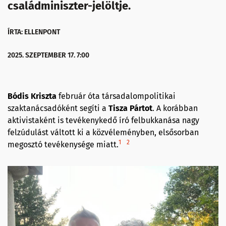
családminiszter-jelöltje.
ÍRTA: ELLENPONT
2025. SZEPTEMBER 17. 7:00
Bódis Kriszta
február óta társadalompolitikai
szaktanácsadóként segíti a
Tisza Pártot
. A korábban
aktivistaként is tevékenykedő író felbukkanása nagy
felzúdulást váltott ki a közvéleményben, elsősorban
1
2
megosztó tevékenysége miatt.