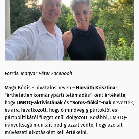
Forrás: Magyar Péter Facebook
3
Maga Bódis – hivatalos nevén –
Horváth Krisztina
"érthetetlen kormánypárti letámadás"-ként értékelte,
hogy
LMBTQ-aktivistának
és
"Soros-
fióká
"-
nak
nevezték,
és arra hivatkozott, hogy ő mindvégig pártoktól és
pártpolitikától függetlenül dolgozott. Korábbi, LMBTQ-
irányultságú munkáit pedig azzal védte, hogy azokat
művészeti alkotásként kell értékelni.