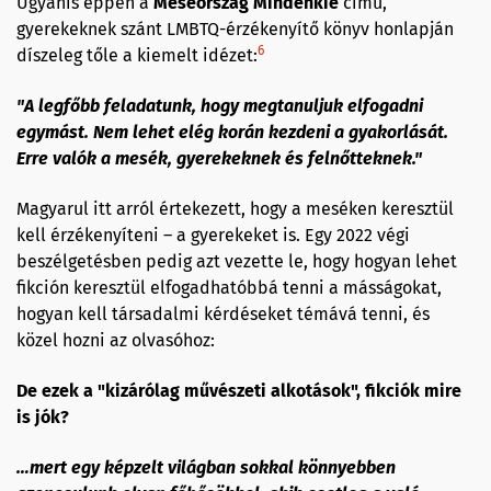
Ugyanis éppen a
Meseország Mindenkié
című,
gyerekeknek szánt LMBTQ-érzékenyítő könyv honlapján
6
díszeleg tőle a kiemelt idézet:
"A legfőbb feladatunk, hogy megtanuljuk elfogadni
egymást. Nem lehet elég korán kezdeni a gyakorlását.
Erre valók a mesék, gyerekeknek és felnőtteknek."
Magyarul itt arról értekezett, hogy a meséken keresztül
kell érzékenyíteni – a gyerekeket is. Egy 2022 végi
beszélgetésben pedig azt vezette le, hogy hogyan lehet
fikción keresztül elfogadhatóbbá tenni a másságokat,
hogyan kell társadalmi kérdéseket témává tenni, és
közel hozni az olvasóhoz:
De ezek a "kizárólag művészeti alkotások", fikciók mire
is jók?
…mert egy képzelt világban sokkal könnyebben