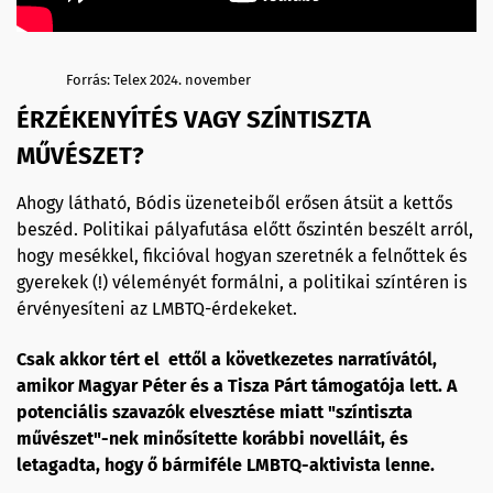
Forrás: Telex 2024. november
ÉRZÉKENYÍTÉS VAGY SZÍNTISZTA
MŰVÉSZET?
Ahogy látható, Bódis üzeneteiből erősen átsüt a kettős
beszéd. Politikai pályafutása előtt őszintén beszélt arról,
hogy mesékkel, fikcióval hogyan szeretnék a felnőttek és
gyerekek (!) véleményét formálni, a politikai színtéren is
érvényesíteni az LMBTQ-érdekeket.
Csak akkor tért el ettől a következetes narratívától,
amikor Magyar Péter és a Tisza Párt támogatója lett. A
potenciális szavazók elvesztése miatt "színtiszta
művészet"-nek minősítette korábbi novelláit, és
letagadta, hogy ő bármiféle LMBTQ-aktivista lenne.