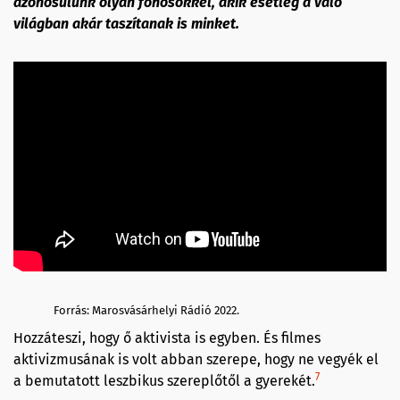
azonosulunk olyan főhősökkel, akik esetleg a való
világban akár taszítanak is minket.
Forrás: Marosvásárhelyi Rádió 2022.
Hozzáteszi, hogy ő aktivista is egyben. És filmes
aktivizmusának is volt abban szerepe, hogy ne vegyék el
7
a bemutatott leszbikus szereplőtől a gyerekét.