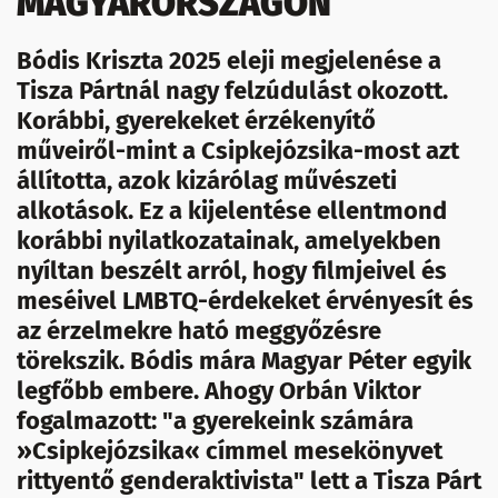
MAGYARORSZÁGON
Bódis Kriszta 2025 eleji megjelenése a
Tisza Pártnál nagy felzúdulást okozott.
Korábbi, gyerekeket érzékenyítő
műveiről-mint a Csipkejózsika-most azt
állította, azok kizárólag művészeti
alkotások. Ez a kijelentése ellentmond
korábbi nyilatkozatainak, amelyekben
nyíltan beszélt arról, hogy filmjeivel és
meséivel LMBTQ-érdekeket érvényesít és
az érzelmekre ható meggyőzésre
törekszik. Bódis mára Magyar Péter egyik
legfőbb embere. Ahogy Orbán Viktor
fogalmazott: "a gyerekeink számára
»Csipkejózsika« címmel mesekönyvet
rittyentő genderaktivista" lett a Tisza Párt