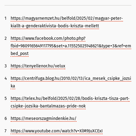
1
https://magyarnemzet.hu/belfold/2025/02/magyar-peter-
kiallt-a-genderaktivista-bodis-kriszta-mellett
2
https://www.facebook.com/photo.php?
fbid=9809165649117795&set=a.115525025148621&type=3&ref=em
bed_post
3
https://tenyellenor.hu/velux
4
https://centrifuga.blog.hu/2010/02/13/ica_mesek_csipke_jozsi
ka
5
https://telex.hu/belfold/2025/02/28/bodis-kriszta-tisza-part-
csipke-jozsika-bantalmazas-pride-nok
6
https://meseorszagmindenkie.hu/
7
https://www.youtube.com/watch?v=XlM9JuXCExI