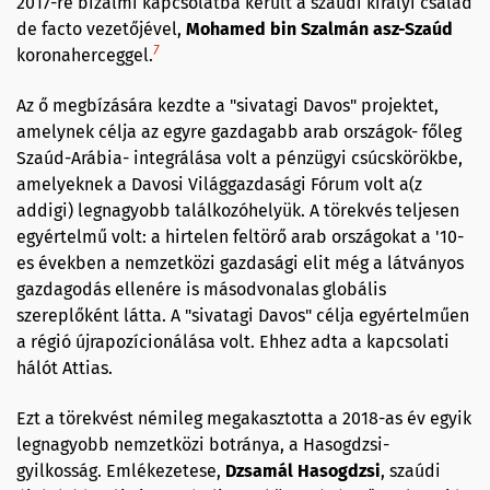
2017-re bizalmi kapcsolatba került a szaúdi királyi család
de facto vezetőjével,
Mohamed bin Szalmán asz-Szaúd
7
koronaherceggel.
Az ő megbízására kezdte a "sivatagi Davos" projektet,
amelynek célja az egyre gazdagabb arab országok- főleg
Szaúd-Arábia- integrálása volt a pénzügyi csúcskörökbe,
amelyeknek a Davosi Világgazdasági Fórum volt a(z
addigi) legnagyobb találkozóhelyük. A törekvés teljesen
egyértelmű volt: a hirtelen feltörő arab országokat a '10-
es években a nemzetközi gazdasági elit még a látványos
gazdagodás ellenére is másodvonalas globális
szereplőként látta. A "sivatagi Davos" célja egyértelműen
a régió újrapozícionálása volt. Ehhez adta a kapcsolati
hálót Attias.
Ezt a törekvést némileg megakasztotta a 2018-as év egyik
legnagyobb nemzetközi botránya, a Hasogdzsi-
gyilkosság. Emlékezetese,
Dzsamál Hasogdzsi
, szaúdi