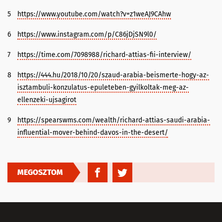
5
https://www.youtube.com/watch?v=z1weAJ9CAhw
6
https://www.instagram.com/p/C86jDjSN9l0/
7
https://time.com/7098988/richard-attias-fii-interview/
8
https://444.hu/2018/10/20/szaud-arabia-beismerte-hogy-az-
isztambuli-konzulatus-epuleteben-gyilkoltak-meg-az-
ellenzeki-ujsagirot
9
https://spearswms.com/wealth/richard-attias-saudi-arabia-
influential-mover-behind-davos-in-the-desert/
MEGOSZTOM