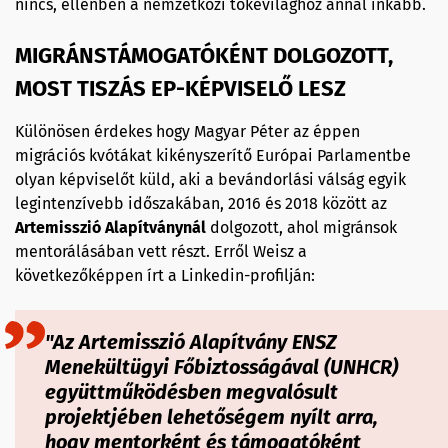
nincs, ellenben a nemzetközi tőkevilághoz annál inkább.
MIGRÁNSTÁMOGATÓKÉNT DOLGOZOTT,
MOST TISZÁS EP-KÉPVISELŐ LESZ
Különösen érdekes hogy Magyar Péter az éppen
migrációs kvótákat kikényszerítő Európai Parlamentbe
olyan képviselőt küld, aki a bevándorlási válság egyik
legintenzívebb időszakában, 2016 és 2018 között az
Artemisszió Alapítványnál
dolgozott, ahol migránsok
mentorálásában vett részt. Erről Weisz a
következőképpen írt a Linkedin-profilján:
"Az Artemisszió Alapítvány ENSZ
Menekültügyi Főbiztosságával (UNHCR)
együttműködésben megvalósult
projektjében lehetőségem nyílt arra,
hogy mentorként és támogatóként