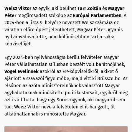
Weisz Viktor
az egyik, aki beülhet
Tarr Zoltán
és
Magyar
Péter
megüresedett székébe az
Európai Parlamentben
. A
2024-ben a lista 9. helyére nevezett Weisz számára ez
váratlan előrelépést jelenthetett, Magyar Péter ugyanis
nyilvánvalóvá tette, nem különösebben tartja sokra
képviselőjét.
Egy 2024-ben nyilvánosságra került felvételen Magyar
Péter vállalhatatlan stílusban beszélt volt barátnőjének,
Vogel Evelinnek
azokról az EP-képviselőkről, akiket ő
ajánlott a szavazói figyelmébe, majd vitt ki Brüsszelbe. Az
elsőben az azóta miniszterelnöknek választott Magyar
agyhalottaknak minősítette politikustársait, egyikről még
azt is állította, hogy egy Soros-ügynök, aki magyarul sem
tud. Weisz Viktor neve a felvételen el is hangzott, őt
alkalmatlannak is minősítette Magyar.