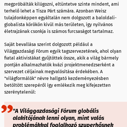
megpróbálták kilúgozni, eltüntetve szinte mindent, ami
terhelő lehet a Tisza Párt számára. Azonban Weisz
tulajdonképpen egyáltalán nem dolgozott a baloldali-
globalista körökön kívül más területen, így nyilvános
életrajzának csonkja is számos furcsaságot tartalmaz.
Saját bevallása szerint dolgozott például a
Világgazdasági Fórum egyik tagszervezetének, ahol olyan
fiatal aktivistákat gyűjtöttek össze, akik a világ bármely
pontján alkalmazhatók kvázi projektmenedzserként a
szervezet céljainak megvalósítása érdekében. A
"világformálók" névre hallgató kezdeményezésben
betöltött szerepéről így emlékezik meg kifejezetten
szerénytelenül:
"A Világgazdasági Fórum globális
alakítójának lenni olyan, mint valós
problémákkal foglalkozó szuperhősnek