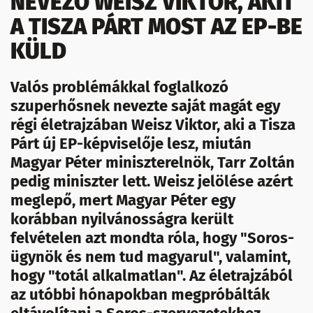
NEVEZŐ WEISZ VIKTOR, AKIT
A TISZA PÁRT MOST AZ EP-BE
KÜLD
Valós problémákkal foglalkozó
szuperhősnek nevezte saját magát egy
régi életrajzában Weisz Viktor, aki a Tisza
Párt új EP-képviselője lesz, miután
Magyar Péter miniszterelnök, Tarr Zoltán
pedig miniszter lett. Weisz jelölése azért
meglepő, mert Magyar Péter egy
korábban nyilvánosságra került
felvételen azt mondta róla, hogy "Soros-
ügynök és nem tud magyarul", valamint,
hogy "totál alkalmatlan". Az életrajzából
az utóbbi hónapokban megpróbálták