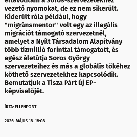
eltávolítani a Soros-szervezetekhez
vezető nyomokat, de ez nem sikerült.
Kiderült róla például, hogy
"migránsmentor" volt egy az illegális
migrációt támogató szervezetnél,
amelyet a Nyílt Társadalom Alapítvány
több tízmillió forinttal támogatott, és
egész életútja Soros György
szervezeteihez és más a globális tőkéhez
köthető szervezetekhez kapcsolódik.
Bemutatjuk a Tisza Párt új EP-
képviselőjét.
ÍRTA: ELLENPONT
2026. MÁJUS 18. 18:08