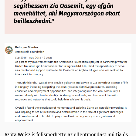
segíthessem Zia Qasemit, egy afgán
menekültet, aki Magyarországon akart
beilleszkedni."
Azóta Weisz is felismerhette az ellentmondást múltja és