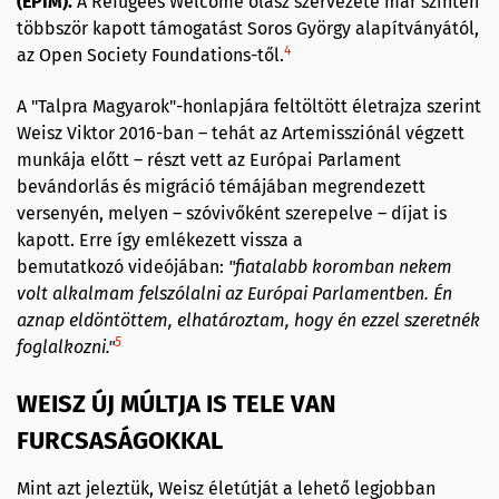
(EPIM).
A Refugees Welcome olasz szervezete már szintén
többször kapott támogatást Soros György alapítványától,
4
az Open Society Foundations-től.
A "Talpra Magyarok"-honlapjára feltöltött életrajza szerint
Weisz Viktor 2016-ban – tehát az Artemissziónál végzett
munkája előtt – részt vett az Európai Parlament
bevándorlás és migráció témájában megrendezett
versenyén, melyen – szóvivőként szerepelve – díjat is
kapott. Erre így emlékezett vissza a
bemutatkozó videójában:
"fiatalabb koromban nekem
volt alkalmam felszólalni az Európai Parlamentben. Én
aznap eldöntöttem, elhatároztam, hogy én ezzel szeretnék
5
foglalkozni."
WEISZ ÚJ MÚLTJA IS TELE VAN
FURCSASÁGOKKAL
Mint azt jeleztük, Weisz életútját a lehető legjobban