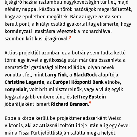
újságíró hazája isztambuli nagykövetségén tűnt el, majd
néhány nappal később a török hatóságok megerősítették,
hogy az épületben megölték. Bár az ügyre azóta sem
került pont, a királyi család gyakorlatilag elismerte, hogy
kormányzati utasításra végeztek a monarchiával
8
szemben kritikus újságíróval.
Attias projektjét azonban ez a botrány sem tudta ketté
törni: egy évvel a gyilkosság után már újra összehívta a
nemzetközi gazdasági elitet Rijádba, olyan nevek
vonultak fel, mint
Larry Fink
, a
BlackRock
alapítója,
Christin
e
Lagarde
, az
Európai Központi Bank
elnöke,
Tony Blair
, volt brit miniszterelnök, vagy a világ egyik
leggazdagabb embereként, és
Jeffrey Epstein
9
jóbarátjaként ismert
Richard Branson
.
Ebbe a körbe került be projektmenedzserként Weisz
Viktor is, aki az Attiasnál töltött ideje után alig egy évvel
már a Tisza Párt jelöltlistáján találta meg a helyét.