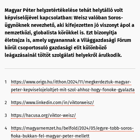
Magyar Péter helyzetértékelése tehát helytálló volt
képviselőjével kapcsolatban: Weisz valóban Soros-
ügynöknek nevezhető, aki kifejezetten jó viszonyt ápol a
nemzetközi, globalista körökkel is. Ezt bizonyítja
életrajza is, amely ugyanannak a Világgazdasági Fórum
körül csoportosuló gazdasági elit különböző
leágazásainál töltöt szolgálati helyekről árulkodik.
1
https://www.origo.hu/itthon/2024/11/megkerdeztuk-magyar-
peter-kepviselojeloltjet-mit-szol-ahhoz-hogy-fonoke-gyalazta
2
https://www.linkedin.com/in/viktorweisz/
3
https://hacusa.org/viktor-weisz/
4
https://magyarnemzet.hu/belfold/2024/05/egyre-tobb-soros-
fioka-bukkan-fel-magyar-peter-mellett