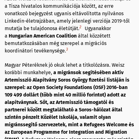
a Tisza hivatalos kommunikációja között, az erre
vonatkozó bejegyzést ugyanis eltávolította nyilvános
Linkedin-életrajzában, amely jelenlegi verziója 2019-től
2
mutatja be tulajdonosa életútját.
Ugyanakkor
a
Hungarian American Coalition
által közzétett
bemutatkozásában még szerepel a migrációs
3
koordinátori tevékenysége.
Magyar Péteréknek jó okuk lehet a titkolózásra. Weisz
korábbi munkahelye,
a migránsok segítésében aktív
Artemisszió Alapítvány Soros György fizetési listáján is
szerepel: az Open Society Foundations (OSF) 2016-ban
109 499 dollárt (több mint 40 millió forintot) adott az
alapítványnak. Sőt, az Artemisszió támogatói és
partnerei között megtalálható a Soros-hálózat által
szintén pénzelt Közélet Iskolája, valamit olyan
migránssegítő szervezetek, mint a Refugees Welcome és
az European Programme for Integration and Migration