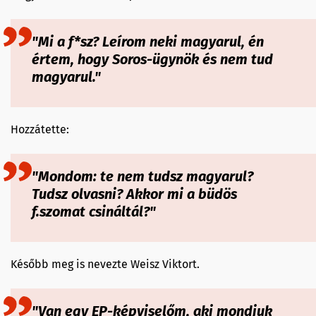
"Mi a f*sz? Leírom neki magyarul, én
értem, hogy Soros-ügynök és nem tud
magyarul."
Hozzátette:
"Mondom: te nem tudsz magyarul?
Tudsz olvasni? Akkor mi a büdös
f.szomat csináltál?"
Később meg is nevezte Weisz Viktort.
"Van egy EP-képviselőm, aki mondjuk