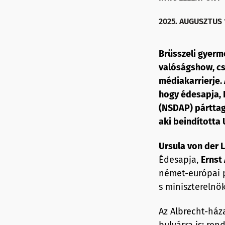
2025. AUGUSZTUS 1
Brüsszeli gyerme
valóságshow, cs
médiakarrierje.
hogy édesapja, 
(NSDAP) párttag
aki beindította 
Ursula von der 
Édesapja,
Ernst
német-európai p
s miniszterelnö
Az Albrecht-háza
bulvárra is: ren