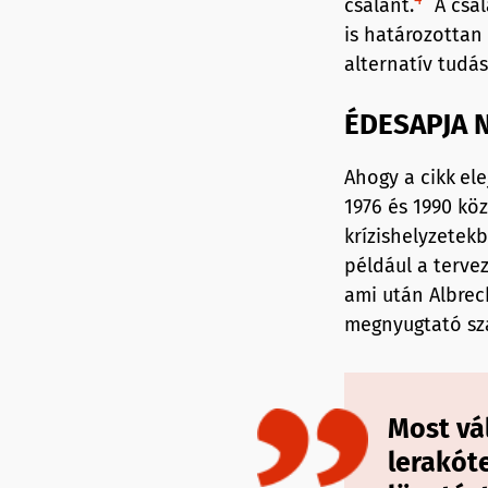
csalánt.
A csal
is határozottan
alternatív tudás
ÉDESAPJA 
Ahogy a cikk
ele
1976 és 1990 köz
krízishelyzetek
például a terve
ami után Albrec
megnyugtató sz
Most vá
lerakót