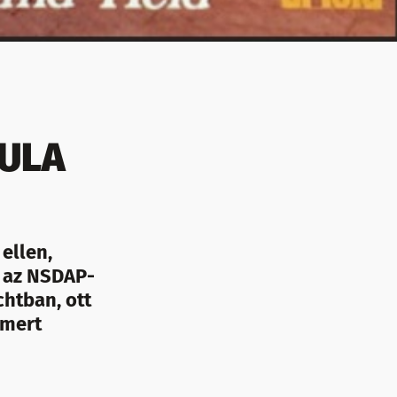
SULA
ellen,
 az NSDAP-
chtban, ott
smert