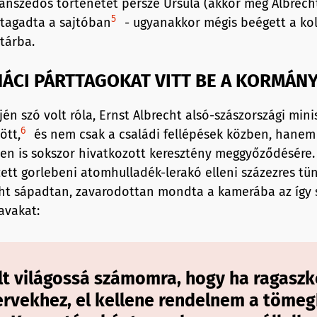
ánszedős történetet persze Ursula (akkor még Albrech
5
 tagadta a sajtóban
- ugyanakkor mégis beégett a koll
tárba.
NÁCI PÁRTTAGOKAT VITT BE A KORMÁN
jén szó volt róla, Ernst Albrecht alsó-szászországi mini
6
ött,
és nem csak a családi fellépések közben, hanem
ben is sokszor hivatkozott keresztény meggyőződésére. 
zett gorlebeni atomhulladék-lerakó elleni százezres tü
ht sápadtan, zavarodottan mondta a kamerába az így 
avakat:
lt világossá számomra, hogy ha ragasz
ervekhez, el kellene rendelnem a töme