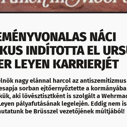
EMÉNYVONALAS NÁCI
IKUS INDÍTOTTA EL UR
ER LEYEN KARRIERJÉT
elnök nagy elánnal harcol az antiszemitizmus 
sapja sorban ejtőernyőztette a kormányába
kük, aki lövésztisztként is szolgált a Wehrma
 Leyen pályafutásának legelején. Eddig nem i
mutatunk be Brüsszel vezetőjének múltjából!