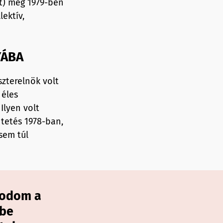
t) még 1979-ben
ektív,
YÁBA
szterelnök volt
 éles
Ilyen volt
ntetés 1978-ban,
sem túl
kodom a
gbe