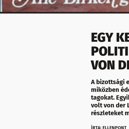
EGY K
POLIT
VON D
A bizottsági 
miközben éde
tagokat. Egyi
volt von der
részleteket 
ÍRTA: ELLENPONT