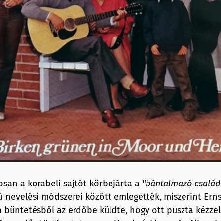
san a korabeli sajtót körbejárta a
"bántalmazó család
ú nevelési módszerei között emlegették, miszerint Erns
 büntetésből az erdőbe küldte, hogy ott puszta kézze