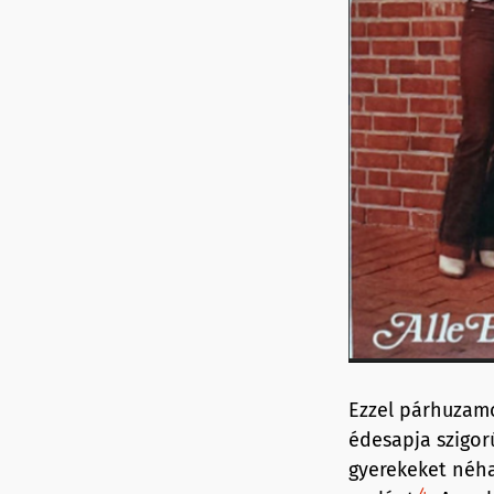
Ezzel párhuzamo
édesapja szigor
gyerekeket néha
4