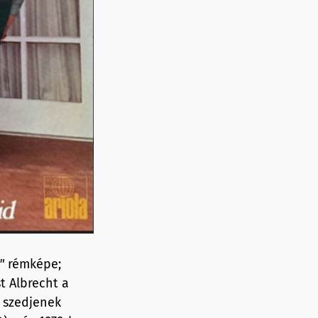
"
rémképe;
t Albrecht a
l szedjenek