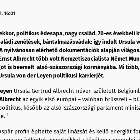
. 16:01
kkor, politikus édesapa, nagy család, 70-es évekbeli k
aládi zenélések, bántalmazásvádak: így indult Ursula 
 A nyilvánosan elérhető dokumentációk alapján világosa
Ernst Albrecht több volt Nemzetiszocialista Német Mu
ot is beemelt alsó-szászországi kormányába. Mi több, 
Ursula von der Leyen politikusi karrierjét.
Leyen
Ursula Gertrud Albrecht néven született Belgium
 Albrecht
az egyik első európai – valóban brüsszeli – bü
olitikus, később az alsó-szászországi parlament minisz
1
ke.
spár profin építette saját imázsát és kellő energiát fo
dszeresen felléptek gyerekeikkel a tévében szerepelni, 