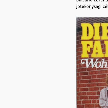
jótékonysági cél