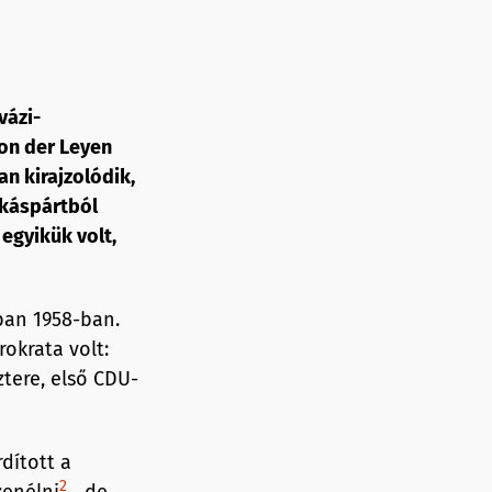
vázi-
von der Leyen
n kirajzolódik,
nkáspártból
egyikük volt,
ban 1958-ban.
rokrata volt:
tere, első CDU-
rdított a
2
zenélni
, de