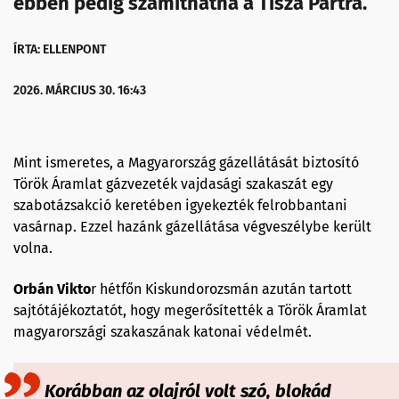
ebben pedig számíthatna a Tisza Pártra.
ÍRTA: ELLENPONT
2026. MÁRCIUS 30. 16:43
Mint ismeretes, a Magyarország gázellátását biztosító
Török Áramlat gázvezeték vajdasági szakaszát egy
szabotázsakció keretében igyekezték felrobbantani
vasárnap. Ezzel hazánk gázellátása végveszélybe került
volna.
Orbán Vikto
r hétfőn Kiskundorozsmán azután tartott
sajtótájékoztatót, hogy megerősítették a Török Áramlat
magyarországi szakaszának katonai védelmét.
Korábban az olajról volt szó, blokád