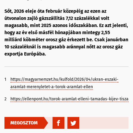
Sőt, 2026 eleje óta február közepéig az ezen az
útvonalon zajló gázszállítás 7,12 százalékkal volt
magasabb, mint 2025 azonos időszakában. Ez azt jelenti,
hogy az év első másfél hónapjában mintegy 2,55
milliárd köbméter orosz gáz érkezett be. Csak januárban
10 százaléknál is magasabb aránnyal nőtt az orosz gáz
exportja Európába.
1
https://magyarnemzet.hu/kulfold/2026/04/ukran-eszaki-
aramlat-merenyletet-a-torok-aramlat-ellen
2
https://ellenpont.hu/torok-aramlat-elleni-tamadas-kijev-tisza
MEGOSZTOM