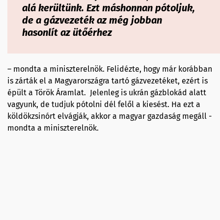
alá kerültünk. Ezt máshonnan pótoljuk,
de a gázvezeték az még jobban
hasonlít az ütőérhez
– mondta a miniszterelnök. Felidézte, hogy már korábban
is zárták el a Magyarországra tartó gázvezetéket, ezért is
épült a Török Áramlat. Jelenleg is ukrán gázblokád alatt
vagyunk, de tudjuk pótolni dél felől a kiesést. Ha ezt a
köldökzsinórt elvágják, akkor a magyar gazdaság megáll -
mondta a miniszterelnök.