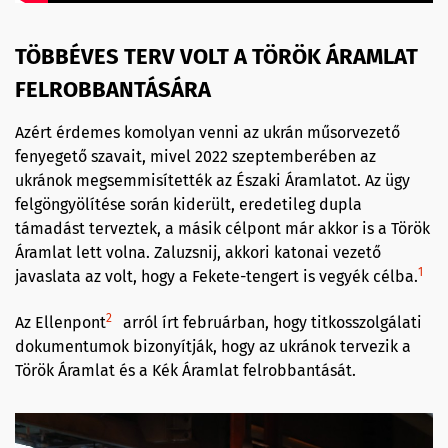
TÖBBÉVES TERV VOLT A TÖRÖK ÁRAMLAT
FELROBBANTÁSÁRA
Azért érdemes komolyan venni az ukrán műsorvezető
fenyegető szavait, mivel 2022 szeptemberében az
ukránok megsemmisítették az Északi Áramlatot. Az ügy
felgöngyölítése során kiderült, eredetileg dupla
támadást terveztek, a másik célpont már akkor is a Török
Áramlat lett volna. Zaluzsnij, akkori katonai vezető
1
javaslata az volt, hogy a Fekete-tengert is vegyék célba.
2
Az Ellenpont
arról írt februárban, hogy titkosszolgálati
dokumentumok bizonyítják, hogy az ukránok tervezik a
Török Áramlat és a Kék Áramlat felrobbantását.