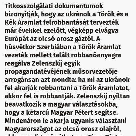
Titkosszolgálati dokumentumok
bizonyítják, hogy az ukránok a Török és a
Kék Áramlat felrobbantását tervezték
már évekkel ezelőtt, végképp elvágva
Európát az olcsó orosz gáztól. A
húsvétkor Szerbiában a Török Áramlat
vezeték mellett talált robbanóanyagra
reagálva Zelenszkij egyik
propagandatévéjének műsorvezetője
arrogánsan azt mondta: ha mi az ukránok
fel akarják robbantani a Török Áramlatot,
akkor fel is robbantják. Zelenszkij nyíltan
beavatkozik a magyar választásokba,
hogy a kétarcú Magyar Pétert segítse.
Mindenáron le akarja ugyanis választani
Magyarországot az olcsó orosz olajról,