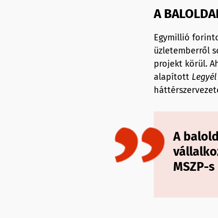
A BALOLDA
Egymillió fori
üzletemberről s
projekt körül. A
alapított
Legyél
háttérszervezete
A balol
vállalko
MSZP-s 