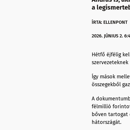
a legismerte
ÍRTA: ELLENPONT
2026. JÚNIUS 2. 6:
Hétfő éjfélig ke
szervezeteknek 
Így mások melle
összegekből gaz
A dokumentumban
félmillió forin
bőven tartogat 
hátországát.