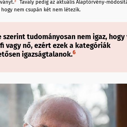
5
tványt.
Tavaly pedig az aktuális Alaptörvény-módosít
 hogy nem csupán két nem létezik.
e szerint tudományosan nem igaz, hogy 
fi vagy nő, ezért ezek a kategóriák
6
tősen igazságtalanok.