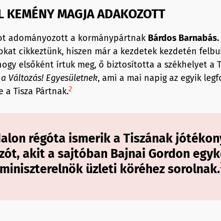
L KEMÉNY MAGJA ADAKOZOTT
ntot adományozott a kormánypártnak
Bárdos Barnabás
.
okat cikkeztünk, hiszen már a kezdetek kezdetén felbu
hogy elsőként írtuk meg, ő biztosította a székhelyet a T
 a Változás! Egyesület
nek
, ami a mai napig az egyik leg
2
 a Tisza Pártnak.
dalon régóta ismerik a Tiszának jótéko
zót, akit a sajtóban Bajnai Gordon egyk
miniszterelnök üzleti köréhez sorolnak.