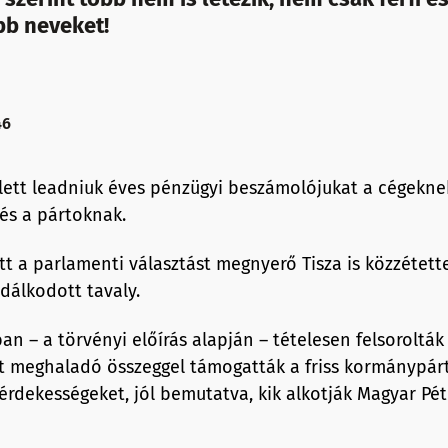
bb neveket!
46
llett leadniuk éves pénzügyi beszámolójukat a cégeknek,
és a pártoknak.
tt a parlamenti választást megnyerő Tisza is közzétett
dálkodott tavaly.
 – a törvényi előírás alapján – tételesen felsorolták a
tot meghaladó összeggel támogatták a friss kormánypárt
érdekességeket, jól bemutatva, kik alkotják Magyar Pé