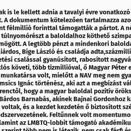
ak is le kellett adnia a tavalyi évre vonatkozó
. A dokumentum kötelezően tartalmazza azo
nt félmillió forinttal támogatták a pártot. A 
y túlnyomórészt a baloldalhoz köthető szimp
t mögött. A legtöbb pénzt a mindenkori balol
árdos, Bige László és családja adta,százmilli
tési csalással gyanúsított, rabosított nagyvá
lós követi, több tízmillióval, ő Magyar Péter 
 munkatársa volt, mielőtt a NAV meg nem gya
msics Ignác történész, aki azt a megbízást vál
renctől, hogy a magyar baloldal pozitív örök
 a Bárdos Barnabás, akinek Bajnai Gordonhoz
 voltak, és a kezdet kezdetén ő biztosított sz
lődszervezetének. Feltűnnek volt momentumo
 valamint az LMBTQ-lobbit támogató akadémiku
i szerint több nem is létezik, nem csak férfi é