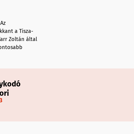
Az
kkant a Tisza-
arr Zoltán által
fontosabb
nykodó
ori
3