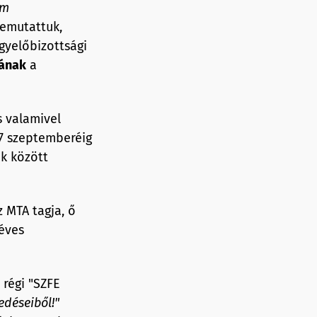
om
emutattuk,
gyelőbizottsági
ának
a
s valamivel
17 szeptemberéig
k között
 MTA tagja, ő
 éves
 régi "SZFE
edéseiből!
"