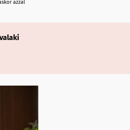
áskor azzal
valaki