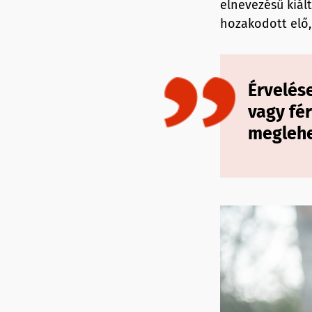
elnevezésű kiál
hozakodott elő,
Érvelés
vagy fér
meglehe