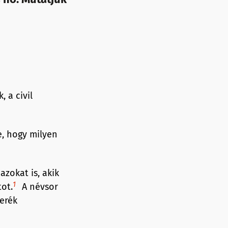
 a civil
e, hogy milyen
zokat is, akik
1
ot.
A névsor
terék