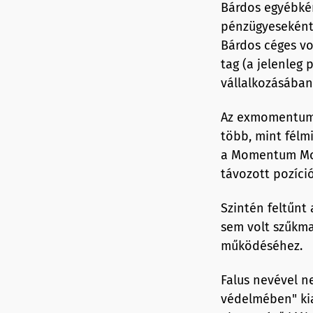
Bárdos egyébké
pénzügyeseként
Bárdos céges vo
tag (a jelenleg 
vállalkozásában
Az exmomentumo
több, mint félmi
a Momentum Moz
távozott pozíció
Szintén feltűnt
sem volt szűkmar
működéséhez.
Falus nevével ne
védelmében" ki