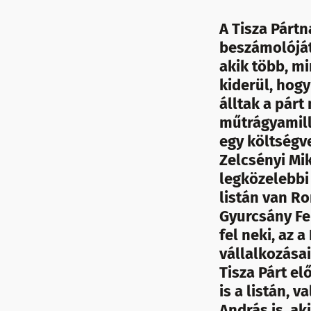
A Tisza Pártn
beszámolóját
akik több, mi
kiderül, hog
álltak a pár
műtrágyamilli
egy költségve
Zelcsényi Mik
legközelebbi
listán van Ro
Gyurcsány Fe
fel neki, az
vállalkozásai
Tisza Párt e
is a listán,
András is, ak