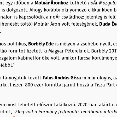
nt egy időben a
Molnár Áron
hoz
köthető
noÁr
Mozgal
 is dolgozott. Ahogy korábbi oknyomozó cikkünkben b
nalon is kapcsolódik a noÁr családhoz: jelenleg is felü
pihenését töltő) Molnár Áron volt feleségének,
Duda Év
.
s politikus,
Borbély Ede
is mélyen a zsebébe nyúlt, é
llió forintot fizetett ki Magyar Péteréknek. Borbély 20
galom kabinetfőnöke volt, amikor furcsa körülménye
4
jából.
 a támogatók között
Falus András Géza
immunológus, az
kú, hiszen 800 ezer forinttal járult hozzá a Tisza Párt
m most lehetett először találkozni. 2020-ban aláírta a
adott,
"
Elég volt a kormány felforgató, rendbontó intézk