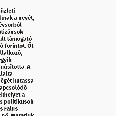
 üzleti
knak a nevét,
névsorból
atizánsok
dalt támogató
ó forintot. Őt
llalkozó,
egyik
núsította. A
lalta
ségét kutassa
 kapcsolódó
ékhelyet a
s politikusok
s Falus
s nő. Mutatjuk