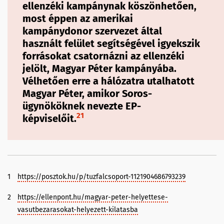
ellenzéki kampánynak köszönhetően,
most éppen az amerikai
kampánydonor szervezet által
használt felület segítségével igyekszik
forrásokat csatornázni az ellenzéki
jelölt, Magyar Péter kampányába.
Vélhetően erre a hálózatra utalhatott
Magyar Péter, amikor Soros-
ügynököknek nevezte EP-
21
képviselőit.
1
https://posztok.hu/p/tuzfalcsoport-1121904686793239
2
https://ellenpont.hu/magyar-peter-helyettese-
vasutbezarasokat-helyezett-kilatasba