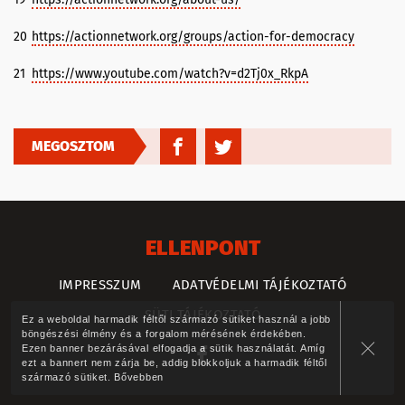
20
https://actionnetwork.org/groups/action-for-democracy
21
https://www.youtube.com/watch?v=d2Tj0x_RkpA
MEGOSZTOM
ELLENPONT
IMPRESSZUM
ADATVÉDELMI TÁJÉKOZTATÓ
SÜTI TÁJÉKOZTATÓ
Ez a weboldal harmadik féltől származó sütiket használ a jobb
böngészési élmény és a forgalom mérésének érdekében.
Ezen banner bezárásával elfogadja a sütik használatát. Amíg
ezt a bannert nem zárja be, addig blokkoljuk a harmadik féltől
származó sütiket.
Bővebben