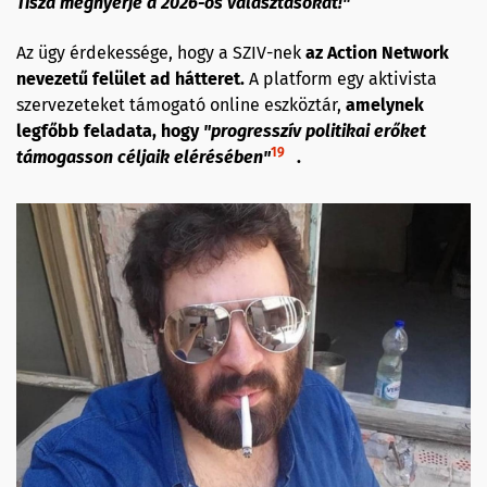
Tisza megnyerje a 2026-os választásokat!"
Az ügy érdekessége, hogy a SZIV-nek
az Action Network
nevezetű felület ad hátteret.
A platform egy aktivista
szervezeteket támogató online eszköztár,
amelynek
legfőbb feladata, hogy
"progresszív politikai erőket
19
támogasson céljaik elérésében"
.