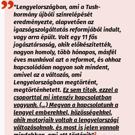
"Lengyelországban, ami a Tusk-
kormány újbóli színrelépését
eredményezte, alapvetően az
igazságszolgáltatás reformjából indult,
vagy arra épült. Volt egy 11 fős
jogásztársaság, akik előkészítették,
nagyon komoly, több hónapos, másfél
éves munkával azt a reformot, és ahhoz
kapcsolódóan nagyon sok mindent,
amivel az a változás, ami
Lengyelországban megtörtént,
megtörténhetett.
Ez sem titok, ezzel a
csoporttal mi intenzív kapcsolatban
vagyunk. (…) Megvan a kapcsolatunk a
lengyel emberekkel,
közösségekkel,
akik motorjaik voltak a lengyelországi
változásoknak, és most is jelen vannak
3