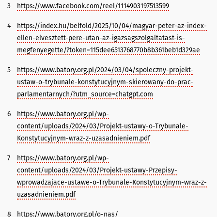
3
https://www.facebook.com/reel/1114903197513599
4
https://index.hu/belfold/2025/10/04/magyar-peter-az-index-
ellen-elvesztett-pere-utan-az-igazsagszolgaltatast-is-
megfenyegette/?token=115dee6513768770b8b361beb1d329ae
5
https://www.batory.org.pl/2024/03/04/spoleczny-projekt-
ustaw-o-trybunale-konstytucyjnym-skierowany-do-prac-
parlamentarnych/?utm_source=chatgpt.com
6
https://www.batory.org.pl/wp-
content/uploads/2024/03/Projekt-ustawy-o-Trybunale-
Konstytucyjnym-wraz-z-uzasadnieniem.pdf
7
https://www.batory.org.pl/wp-
content/uploads/2024/03/Projekt-ustawy-Przepisy-
wprowadzajace-ustawe-o-Trybunale-Konstytucyjnym-wraz-z-
uzasadnieniem.pdf
8
https://www.batory.org.pl/o-nas/