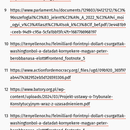
9
https://www.parlament.hu/documents/129803/64121212/%C3%
96sszefoglal%C3%B3_jelent%C3%A9s_A_2022_%C3%A9vi_moi
_ogyi_v%C3%A1laszt%C3%A1sok_k%C3%BClf_bef.pdf/3e4481b9
-ceeb-94d9-c95a-5cfa1bb15fc4?t=1687766968197
10
https://tenyellenor.hu/felmilliard-forintnyi-dollart-csurgattak-
washingtonbol-a-datadat-kornyekere-magyar-peter-
berobbanasa-elott#frontend_footnote_5
11
https://www.actionfordemocracy.org/_files/ugd/09b920_365f97
ab44774382952eb5d126593306.pdf
12
https://www.batory.org.pl/wp-
content/uploads/2024/03/Projekt-ustawy-o-Trybunale-
Konstytucyjnym-wraz-z-uzasadnieniem.pdf
13
https://tenyellenor.hu/felmilliard-forintnyi-dollart-csurgattak-
washingtonbol-a-datadat-kornyekere-magyar-peter-