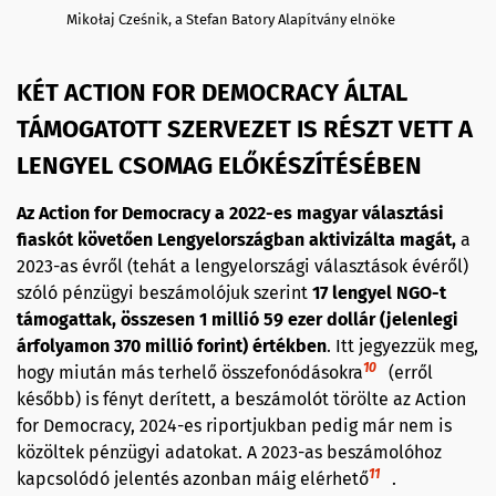
Mikołaj Cześnik, a Stefan Batory Alapítvány elnöke
KÉT ACTION FOR DEMOCRACY ÁLTAL
TÁMOGATOTT SZERVEZET IS RÉSZT VETT A
LENGYEL CSOMAG ELŐKÉSZÍTÉSÉBEN
Az Action for Democracy a 2022-es magyar választási
fiaskót követően Lengyelországban aktivizálta magát,
a
2023-as évről (tehát a lengyelországi választások évéről)
szóló pénzügyi beszámolójuk szerint
17 lengyel NGO-t
támogattak, összesen 1 millió 59 ezer dollár (jelenlegi
árfolyamon 370 millió forint) értékben
. Itt jegyezzük meg,
10
hogy miután más terhelő összefonódásokra
(erről
később) is fényt derített, a beszámolót törölte az Action
for Democracy, 2024-es riportjukban pedig már nem is
közöltek pénzügyi adatokat. A 2023-as beszámolóhoz
11
kapcsolódó jelentés azonban máig elérhető
.