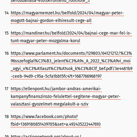
berobbanasa-elott#frontend_footnote_5
14
https://magyarnemzet.hu/belfold/2024/04/magyar-peter-
mogott-bajnai-gordon-elhiresult-cege-all
15
https://mandiner.hu/belfold/2024/04/bajnai-cege-mar-fel-is-
tunt-magyar-peter-mozgalma-korul
16
https://www.parlament.hu/documents/129803/64121212/%C3%
96sszefoglal%C3%B3_jelent%C3%A9s_A_2022_%C3%A9vi_moi
_ogyi_v%C3%A1laszt%C3%A1sok_k%C3%BClf_bef.pdf/3e4481b9
-ceeb-94d9-c95a-5cfa1bb15fc4?t=1687766968197
17
https://ellenpont.hu/jambor-andras-amerikai-
kampanyfinanszirozo-felulettel-segitene-magyar-peter-
valasztasi-gyozelmet-megalakult-a-sziv
18
https://www.facebook.com/photo?
fbid=1369180851439705&set=a.492435222447610
19
https://actionnetwork.org/about-us/