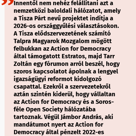
Innentől nem nehéz felállítani azt a
nemzetközi baloldali hálózatot, amely
a Tisza Párt nevű projektet indítja a
2026-os országgyűlési választásokon.
A Tisza elődszervezetének számító
Talpra Magyarok Mozgalom mögött
felbukkan az Action for Democracy
által támogatott Estratos, majd Tarr
Zoltán egy fórumon arról beszél, hogy
szoros kapcsolatot ápolnak a lengyel
igazságügyi reformot kidolgozó
csapattal. Ezekről a szervezetekről
aztán szintén kiderül, hogy vállaltan
az Action for Democracy és a Soros-
féle Open Society hálózatába
tartoznak. Végül Jámbor András, aki
mandátumot nyert az Action for
Democracy által pénzelt 2022-es