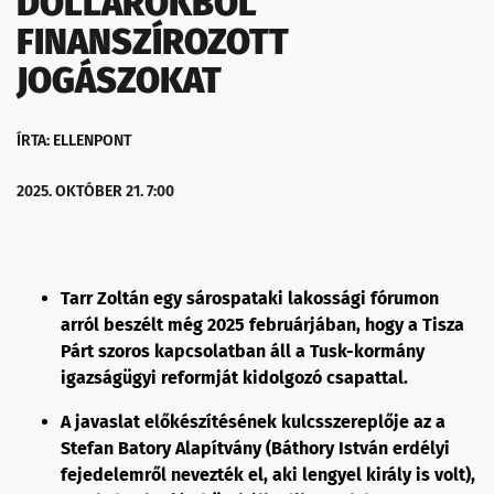
DOLLÁROKBÓL
FINANSZÍROZOTT
JOGÁSZOKAT
ÍRTA: ELLENPONT
2025. OKTÓBER 21. 7:00
Tarr Zoltán egy sárospataki lakossági fórumon
arról beszélt még 2025 februárjában, hogy a Tisza
Párt szoros kapcsolatban áll a Tusk-kormány
igazságügyi reformját kidolgozó csapattal.
A javaslat előkészítésének kulcsszereplője az a
Stefan Batory Alapítvány (Báthory István erdélyi
fejedelemről nevezték el, aki lengyel király is volt),