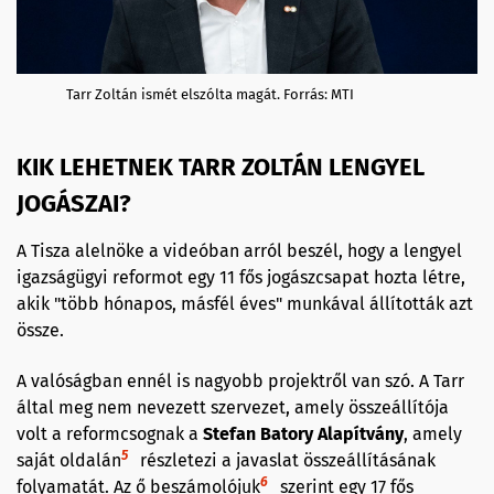
Tarr Zoltán ismét elszólta magát. Forrás: MTI
KIK LEHETNEK TARR ZOLTÁN LENGYEL
JOGÁSZAI?
A Tisza alelnöke a videóban arról beszél, hogy a lengyel
igazságügyi reformot egy 11 fős jogászcsapat hozta létre,
akik "több hónapos, másfél éves" munkával állították azt
össze.
A valóságban ennél is nagyobb projektről van szó. A Tarr
által meg nem nevezett szervezet, amely összeállítója
volt a reformcsognak a
Stefan Batory Alapítvány
, amely
5
saját oldalán
részletezi a javaslat összeállításának
6
folyamatát. Az ő beszámolójuk
szerint egy 17 fős