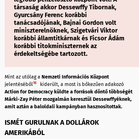
társaság akkor Dessewffy Tibornak,
Gyurcsány Ferenc korábbi
tanácsadójának, Bajnai Gordon volt
miniszterelnöknek, Szigetvári Viktor
korábbi államtitkárnak és Ficsor Ádám
korábbi titokminiszternek az
érdekeltségébe tartozott.
Mint az utólag a
Nemzeti Információs Központ
16
jelentéséből
kiderült, a most is bőkezűen adakozó
Action for Democracy küldte a források döntő többségét
Márki-Zay Péter mozgalmán keresztül Dessewffyéknek,
amit aztán a baloldali kampányban hasznosítottak.
ISMÉT GURULNAK A DOLLÁROK
AMERIKÁBÓL