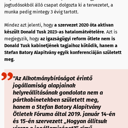
jogtudósokból álló csapat dolgozta ki a tervezetet, a
munka pedig mintegy 3 évig tartott.
Mindez azt jelenti, hogy
a szervezet 2020 óta aktívan
készült Donald Tusk 2023-as hatalomátvételére
. Azt is
megjegyzik, hogy
az igazságügyi reform ötlete nem is
Donald Tusk kabinetjének tagjaihoz kötődik, hanem a
Stefan Batory Alapítvány egyik konferenciáján született
meg.
"Az Alkotmánybíróságot érintő
jogállamiság alapjainak
helyreállításának gondolata nem a
pártkabinetekben született meg,
hanem a Stefan Batory Alapítvány
Ötletek Fóruma által 2019. január 14-én
és 15-én szervezett „Hogyan állítsuk