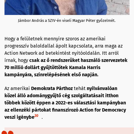
Jámbor András a SZIV-én viseli Magyar Péter győzelmét.
Hogy a felületnek mennyire szoros az amerikai
progresszív baloldallal ápolt kapcsolata, arra maga az
Action Network ad betekintést nyitóoldalán. Itt arról
írnak, hogy
csak az ő rendszerüket használó szervezetek
70 millió dollárt gyűjtöttötek Kamala Harris
kampányára, színrelépésének első napján.
Az amerikai
Demokrata Párthoz
tehát
nyilvánvalóan
közel álló adománygyűjtő cég szolgáltatásait itthon
többek között éppen a 2022-es választási kampányban
az ellenzéki pártokat finanszírozó Action for Democracy
20
veszi igénybe
.