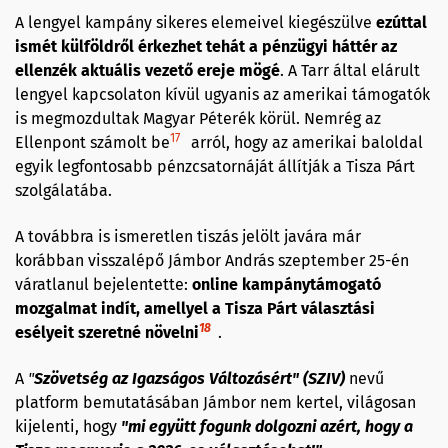
A lengyel kampány sikeres elemeivel kiegészülve
ezúttal
ismét külföldről érkezhet tehát a pénzügyi háttér az
ellenzék aktuális vezető ereje mögé
. A Tarr által elárult
lengyel kapcsolaton kívül ugyanis az amerikai támogatók
is megmozdultak Magyar Péterék körül. Nemrég az
17
Ellenpont számolt be
arról, hogy az amerikai baloldal
egyik legfontosabb pénzcsatornáját állítják a Tisza Párt
szolgálatába.
A továbbra is ismeretlen tiszás jelölt javára már
korábban visszalépő Jámbor András szeptember 25-én
váratlanul bejelentette:
online kampánytámogató
mozgalmat indít, amellyel a Tisza Párt választási
18
esélyeit szeretné növelni
.
A
"
Szövetség az Igazságos Változásért" (SZIV)
nevű
platform bemutatásában Jámbor nem kertel, világosan
kijelenti, hogy
"mi együtt fogunk dolgozni azért, hogy a