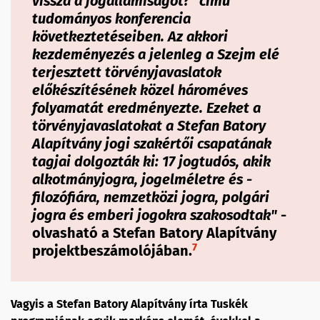
vissza a jogállamiságot?” című
tudományos konferencia
következtetéseiben. Az akkori
kezdeményezés a jelenleg a Szejm elé
terjesztett törvényjavaslatok
előkészítésének közel hároméves
folyamatát eredményezte. Ezeket a
törvényjavaslatokat a Stefan Batory
Alapítvány jogi szakértői csapatának
tagjai dolgozták ki: 17 jogtudós, akik
alkotmányjogra, jogelméletre és -
filozófiára, nemzetközi jogra, polgári
jogra és emberi jogokra szakosodtak"
-
olvasható a Stefan Batory Alapítvány
7
projektbeszámolójában.
Vagyis a Stefan Batory Alapítvány írta Tuskék