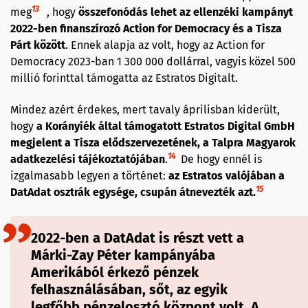
13
meg
, hogy
összefonódás lehet az ellenzéki kampányt
2022-ben finanszírozó Action for Democracy és a Tisza
Párt között
. Ennek alapja az volt, hogy az Action for
Democracy 2023-ban 1 300 000 dollárral, vagyis közel 500
millió forinttal támogatta az Estratos Digitalt.
Mindez azért érdekes, mert tavaly áprilisban kiderült,
hogy
a Korányiék által támogatott Estratos Digital GmbH
megjelent a Tisza elődszervezetének, a Talpra Magyarok
14
adatkezelési tájékoztatójában
.
De hogy ennél is
izgalmasabb legyen a történet:
az Estratos valójában a
15
DatAdat osztrák egysége, csupán átnevezték azt.
2022-ben a DatAdat is részt vett a
Márki-Zay Péter kampányába
Amerikából érkező pénzek
felhasználásában, sőt, az egyik
legfőbb pénzelosztó központ volt. A