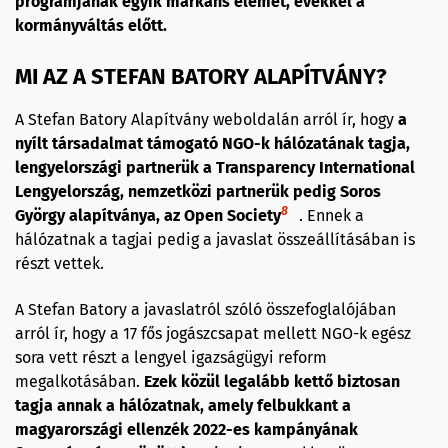
programjának egyik markáns elemét, évekkel a
kormányváltás előtt.
MI AZ A STEFAN BATORY ALAPÍTVÁNY?
A Stefan Batory Alapítvány weboldalán arról ír, hogy
a
nyílt társadalmat támogató NGO-k hálózatának tagja,
lengyelországi partnerük a Transparency International
Lengyelország, nemzetközi partnerük pedig Soros
8
György alapítványa, az Open Society
. Ennek a
hálózatnak a tagjai pedig a javaslat összeállításában is
részt vettek.
A Stefan Batory a javaslatról szóló összefoglalójában
arról ír, hogy a 17 fős jogászcsapat mellett NGO-k egész
sora vett részt a lengyel igazságügyi reform
megalkotásában.
Ezek közül legalább kettő biztosan
tagja annak a hálózatnak, amely felbukkant a
magyarországi ellenzék 2022-es kampányának