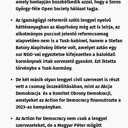
amely honlapján büszkélkedik azzal, hogy a Soros
György-féle Open Society hálózat tagja.
Az igazságügyi reformról szóló lengyel nyelvű
háttéranyagban az Alapítvány még azt is leírja, az
alkotmányos puccsot jelentő reformcsomag
alapvetően nem is a Tusk-kabinet, hanem a Stefan
Batory Alapítvány ötlete volt, amelyet aztán egy
sor NGO-val egyeztetve kifejezetten a baloldali
kormánynak írtak sorvezető gyanánt. Ezt iktatta
törvénybe a Tusk-kormány.
De két másik olyan lengyel civil szervezet is részt
vett a csomag összeállításában, mint az Akcja
Demokracja és a Komitet Obrony Demokracji,
amelyeket az Action for Democracy finanszírozta a
2023-as kampányban.
Az Action for Democracy nem csak a lengyel
szervezeteket, de a Magyar Péter mögött