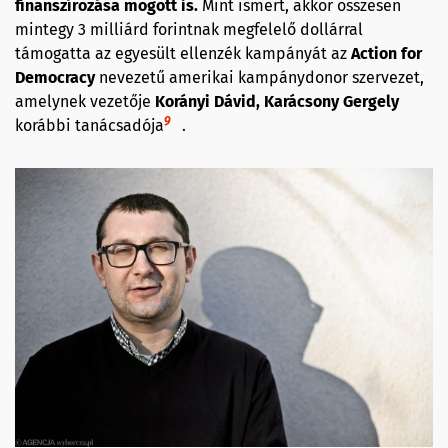
finanszírozása mögött is.
Mint ismert, akkor összesen
mintegy 3 milliárd forintnak megfelelő dollárral
támogatta az egyesült ellenzék kampányát az
Action for
Democracy
nevezetű amerikai kampánydonor szervezet,
amelynek vezetője
Korányi Dávid, Karácsony Gergely
9
korábbi tanácsadója
.