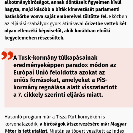
alkotmánybíróságot, annak döntéseit figyelmen kívül
hagyta, majd később a bírák kinevezését parlamenti
hatáskörbe vonva saját embereivel töltötte fel.
Eközben
az eljárási szabályok gyors átírásával
őrizetbe vettek két
olyan ellenzéki képviselőt, akik korábban elnöki
kegyelemeben részesültek.
A Tusk-kormány túlkapásainak
eredményeképpen paradox módon az
Európai Unió feloldotta azokat az
uniós forrásokat, amelyeket a PiS-
kormány regnálása alatt visszatartott
a 7. cikkely szerinti eljárás miatt.
Hasonló program már a Tisza Párt környékén is
körvonalazódik,
a bíróságok átszervezésére már Magyar
Péter is tett utalást.
Miután sajtópert veszített az Index