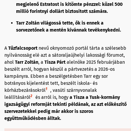
megjelenő Estratost is kitömte pénzzel: közel 500
millió forintnyi dollárt biztosított számára.
Tarr Zoltán világossá tette, ők is ennek a
sorvezetőnek a mentén kívánnak tevékenykedni.
A
Tűzfalcsoport
nevű oknyomozó portál tárta a szélesebb
nyilvánosság elé azt a sátoraljaújhelyi lakossági fórumot,
ahol
Tarr Zoltán
, a
Tisza Párt
alelnöke 2025 februárjában
beszélt arról, hogyan készül a pártvezetés a 2026-os
kampányra. Ebben a beszélgetésben Tarr egy sor
botrányos kijelentést tett, beszélt iskola- és
1
kórházbezárásokról
, vasúti szárnyvonalak
2
leállításáról
és arról is, hogy
a Tisza a Tusk-kormány
igazságügyi reformját tekinti példának, az azt előkészítő
szervezetekkel pedig már akkor is szoros
együttműködésben álltak.