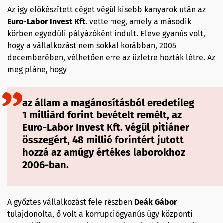
Az így előkészített céget végül kisebb kanyarok után
az
Euro-Labor
Invest
Kft
. vette meg, amely a második
körben egyedüli pályázóként indult. Eleve gyanús volt,
hogy a vállalkozást nem sokkal korábban, 2005
decemberében, vélhetően erre az üzletre hozták létre. Az
meg pláne, hogy
az állam a magánosításból eredetileg
1 milliárd forint bevételt remélt, az
Euro-Labor Invest Kft. végül pitiáner
összegért, 48 millió forintért jutott
hozzá az amúgy értékes laborokhoz
2006-ban.
A győztes vállalkozást fele részben
Deák Gábor
tulajdonolta, ő volt a korrupciógyanús ügy központi