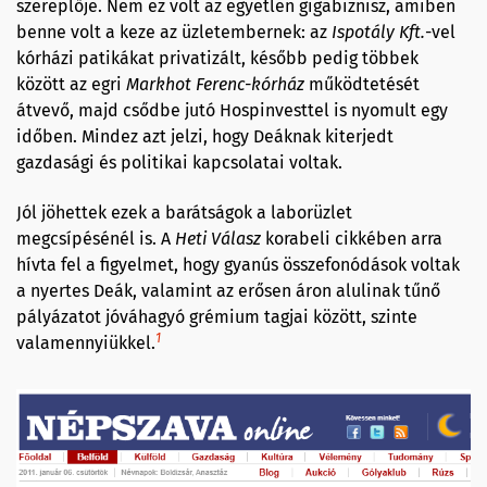
szereplője. Nem ez volt az egyetlen gigabiznisz, amiben
benne volt a keze az üzletembernek: az
Ispotály Kft.
-vel
kórházi patikákat privatizált, később pedig többek
között az egri
Markhot Ferenc-kórház
működtetését
átvevő, majd csődbe jutó Hospinvesttel is nyomult egy
időben. Mindez azt jelzi, hogy Deáknak kiterjedt
gazdasági és politikai kapcsolatai voltak.
Jól jöhettek ezek a barátságok a laborüzlet
megcsípésénél is. A
Heti Válasz
korabeli cikkében arra
hívta fel a figyelmet, hogy gyanús összefonódások voltak
a nyertes Deák, valamint az erősen áron alulinak tűnő
pályázatot jóváhagyó grémium tagjai között, szinte
1
valamennyiükkel.