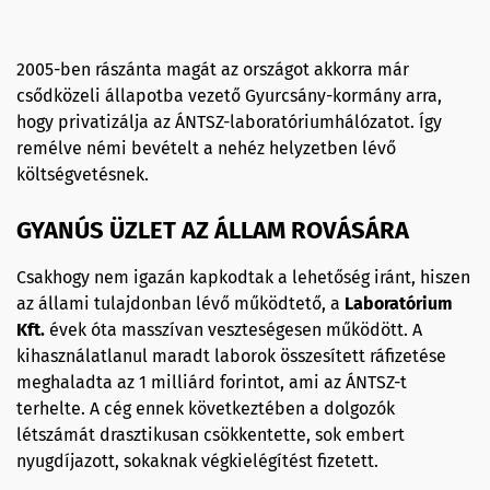
2005-ben rászánta magát az országot akkorra már
csődközeli állapotba vezető Gyurcsány-kormány arra,
hogy privatizálja az ÁNTSZ-laboratóriumhálózatot. Így
remélve némi bevételt a nehéz helyzetben lévő
költségvetésnek.
GYANÚS ÜZLET AZ ÁLLAM ROVÁSÁRA
Csakhogy nem igazán kapkodtak a lehetőség iránt, hiszen
az állami tulajdonban lévő működtető, a
Laboratórium
Kft.
évek óta masszívan veszteségesen működött. A
kihasználatlanul maradt laborok összesített ráfizetése
meghaladta az 1 milliárd forintot, ami az ÁNTSZ-t
terhelte. A cég ennek következtében a dolgozók
létszámát drasztikusan csökkentette, sok embert
nyugdíjazott, sokaknak végkielégítést fizetett.