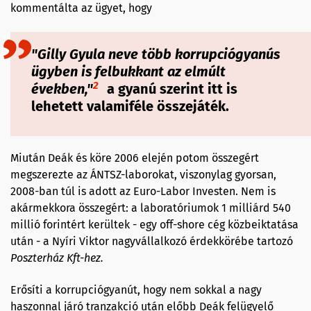
kommentálta az ügyet, hogy
"
Gilly
Gyula neve több korrupciógyanús
ügyben is felbukkant az elmúlt
2
években,"
a gyanú szerint itt is
lehetett valamiféle összejáték.
Miután Deák és köre 2006 elején potom összegért
megszerezte az ÁNTSZ-laborokat, viszonylag gyorsan,
2008-ban túl is adott az Euro-Labor Investen. Nem is
akármekkora összegért: a laboratóriumok 1 milliárd 540
millió forintért kerültek - egy off-shore cég közbeiktatása
után - a Nyíri Viktor nagyvállalkozó érdekkörébe tartozó
Poszterház Kft-
hez
.
Erősíti a korrupciógyanút, hogy nem sokkal a nagy
haszonnal járó tranzakció után előbb Deák felügyelő