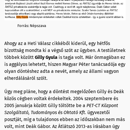
Forrás: Népszava
Ahogy az a Heti Válasz cikkéből kiderül, egy hétfős
bizottság mondta ki a végső szót az ügyben. A testületnek
többek között
Gilly
Gyula
is tagja volt. Már önmagában ez
is aggályos lehetett, hiszen Magyar Péter tanácsadója egy
olyan döntéshez adta a nevét, amely az állami vagyon
elherdálásáról szólt.
Úgy meg pláne, hogy a döntést megelőzően Gilly és Deák
közös cégben voltak érdekeltek. 2004 szeptembere és
2005 januárja között Gilly töltötte be a
PET-CT Központ
Szolgáltató, Tudományos és Oktató Kft.
ügyvezetői
posztját, míg a tulajdonos ebben az időszakban nem más
volt, mint Deák Gábor. Az Átlátszó 2013-as írásában úgy