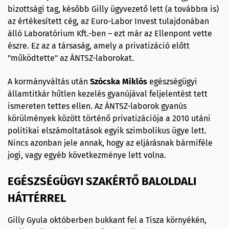
bizottsági tag, később Gilly ügyvezető lett (a továbbra is)
az értékesített cég, az Euro-Labor Invest tulajdonában
álló Laboratórium Kft.-ben – ezt már az Ellenpont vette
észre. Ez az a társaság, amely a privatizáció előtt
"működtette" az ÁNTSZ-laborokat.
A kormányváltás után
Szócska Miklós
egészségügyi
államtitkár hűtlen kezelés gyanújával feljelentést tett
ismereten tettes ellen. Az ÁNTSZ-laborok gyanús
körülmények között történő privatizációja a 2010 utáni
politikai elszámoltatások egyik szimbolikus ügye lett.
Nincs azonban jele annak, hogy az eljárásnak bármiféle
jogi, vagy egyéb következménye lett volna.
EGÉSZSÉGÜGYI SZAKÉRTŐ BALOLDALI
HÁTTÉRREL
Gilly Gyula októberben bukkant fel a Tisza környékén,