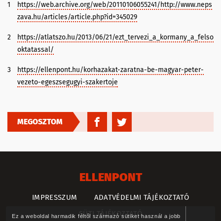
1
https://web.archive.org/web/20110106055241/http://www.neps
zava.hu/articles/article.php?id=345029
2
https://atlatszo.hu/2013/06/21/ezt_tervezi_a_kormany_a_felso
oktatassal/
3
https://ellenpont.hu/korhazakat-zaratna-be-magyar-peter-
vezeto-egeszsegugyi-szakertoje
MEGOSZTOM
ELLENPONT
IMPRESSZUM
ADATVÉDELMI TÁJÉKOZTATÓ
SÜTI TÁJÉKOZTATÓ
Ez a weboldal harmadik féltől származó sütiket használ a jobb