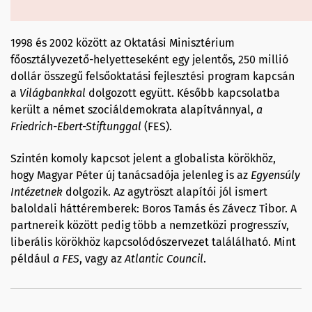
1998 és 2002 között az Oktatási Minisztérium
főosztályvezető-helyetteseként egy jelentős, 250 millió
dollár összegű felsőoktatási fejlesztési program kapcsán
a
Világbankkal
dolgozott együtt. Később kapcsolatba
került a német szociáldemokrata alapítvánnyal,
a
Friedrich-Ebert-
Stiftunggal
(FES).
Szintén komoly kapcsot jelent a globalista körökhöz,
hogy Magyar Péter új tanácsadója jelenleg is az
Egyensúly
Intéze
t
nek
dolgozik. Az agytröszt alapítói jól ismert
baloldali háttéremberek: Boros Tamás és Závecz Tibor. A
partnereik között pedig több a nemzetközi progresszív,
liberális körökhöz kapcsolódószervezet találálható. Mint
például
a
FES
, vagy az
Atlantic
Council
.