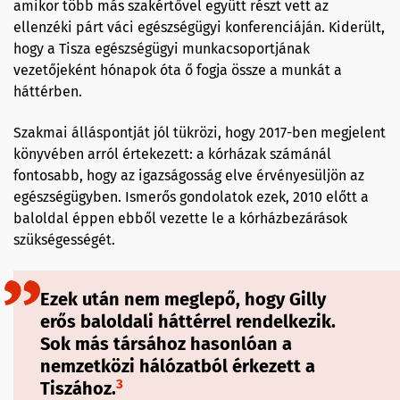
amikor több más szakértővel együtt részt vett az
ellenzéki párt váci egészségügyi konferenciáján. Kiderült,
hogy a Tisza egészségügyi munkacsoportjának
vezetőjeként hónapok óta ő fogja össze a munkát a
háttérben.
Szakmai álláspontját jól tükrözi, hogy 2017-ben megjelent
könyvében arról értekezett: a kórházak számánál
fontosabb, hogy az igazságosság elve érvényesüljön az
egészségügyben. Ismerős gondolatok ezek, 2010 előtt a
baloldal éppen ebből vezette le a kórházbezárások
szükségességét.
Ezek után nem meglepő, hogy Gilly
erős baloldali háttérrel rendelkezik.
Sok más társához hasonlóan a
nemzetközi hálózatból érkezett a
3
Tiszához.