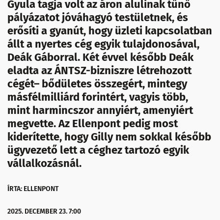
Gyula tagja volt az áron alulinak tűnő
pályázatot jóváhagyó testületnek, és
erősíti a gyanút, hogy üzleti kapcsolatban
állt a nyertes cég egyik tulajdonosával,
Deák Gáborral. Két évvel később Deák
eladta az ÁNTSZ-bizniszre létrehozott
cégét– bődületes összegért, mintegy
másfélmilliárd forintért, vagyis több,
mint harmincszor annyiért, amenyiért
megvette. Az Ellenpont pedig most
kiderítette, hogy Gilly nem sokkal később
ügyvezető lett a céghez tartozó egyik
vállalkozásnál.
ÍRTA: ELLENPONT
2025. DECEMBER 23. 7:00