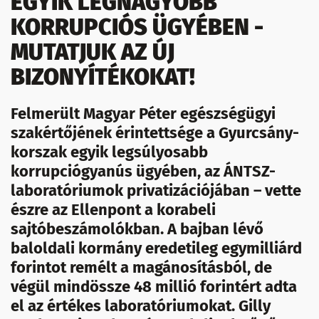
EGYIK LEGNAGYOBB
KORRUPCIÓS ÜGYÉBEN -
MUTATJUK AZ ÚJ
BIZONYÍTÉKOKAT!
Felmerült Magyar Péter egészségügyi
szakértőjének érintettsége a Gyurcsány-
korszak egyik legsúlyosabb
korrupciógyanús ügyében, az ÁNTSZ-
laboratóriumok privatizációjában – vette
észre az Ellenpont a korabeli
sajtóbeszámolókban. A bajban lévő
baloldali kormány eredetileg egymilliárd
forintot remélt a magánosításból, de
végül mindössze 48 millió forintért adta
el az értékes laboratóriumokat. Gilly