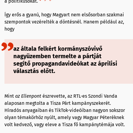
a politikusokat.
Így erős a gyanú, hogy Magyart nem elsősorban szakmai
szempontok vezérelték a döntésnél. Hanem például az,
hogy
az általa felkért kormányszóvivő
nagyüzemben termelte a pártját
segítő propagandavideókat az áprilisi
választás előtt.
Mint
az Ellenpont
észrevette, az RTL-es Szondi Vanda
alaposan megtolta a Tisza Párt kampányszekerét.
Híradós anyagaiban és TikTok-videóiban nagyon sokszor
olyan témakörhöz nyúlt, amely vagy Magyar Péteréknek
volt kedvező, vagy eleve a Tisza fő kampánytémája volt.