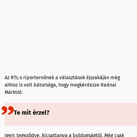
Az RTL-s riporternőnek a választások éjszakáján még
ahhoz is volt bátorsága, hogy megkérdezze Radnai
Márktól:
Te mit érzel?
Igen: tegeződve, kicsattanva a boldogságtól. Még csak