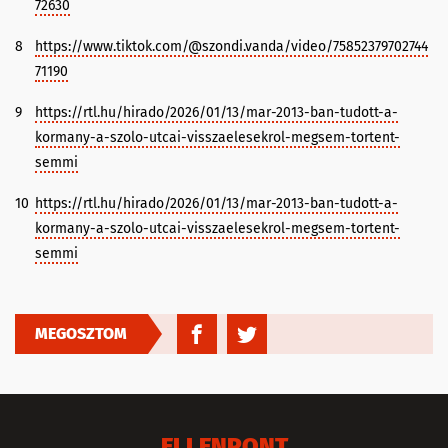
72630
8
https://www.tiktok.com/@szondi.vanda/video/75852379702744
71190
9
https://rtl.hu/hirado/2026/01/13/mar-2013-ban-tudott-a-
kormany-a-szolo-utcai-visszaelesekrol-megsem-tortent-
semmi
10
https://rtl.hu/hirado/2026/01/13/mar-2013-ban-tudott-a-
kormany-a-szolo-utcai-visszaelesekrol-megsem-tortent-
semmi
MEGOSZTOM
ELLENPONT