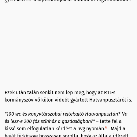
Ezek után talán senkit nem lep meg, hogy az RTL-s
kormányszóvivő külön videót gyártott Hatvanpusztáról is.
"100 wc és könyvtárszobai rejtekajtó Hatvanpusztán? Na
és lesz-e 200 fős színház a gazdaságban?"
– tette fel a
8
kissé sem elfogulatlan kérdést a hvg nyomán.
Majd a
haját fürkészve hosszasan sorolta, hogy az általa idézett