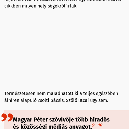
cikkben milyen helyiségekről írtak.
Természetesen nem maradhatott ki a teljes egészében
álhíren alapuló Zsolti bácsis, Szőlő utcai ügy sem.
Magyar Péter szóvivője több híradós
9
10
és közösségi médiás anyagot,