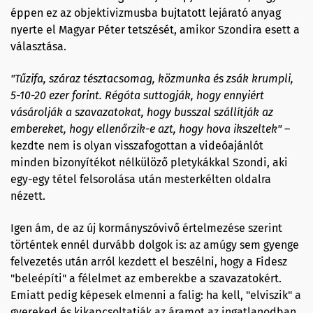
éppen ez az objektivizmusba bujtatott lejárató anyag
nyerte el Magyar Péter tetszését, amikor Szondira esett a
választása.
"
Tűzifa, száraz tésztacsomag, közmunka és zsák krumpli,
5-10-20 ezer forint. Régóta suttogják, hogy ennyiért
vásárolják a szavazatokat, hogy busszal szállítják az
embereket, hogy ellenőrzik-e azt, hogy hova ikszeltek
"
–
kezdte nem is olyan visszafogottan a videóajánlót
minden bizonyítékot nélkülöző pletykákkal Szondi, aki
egy-egy tétel felsorolása után mesterkélten oldalra
nézett.
Igen ám, de az új kormányszóvivő értelmezése szerint
történtek ennél durvább dolgok is: az amúgy sem gyenge
felvezetés után arról kezdett el beszélni, hogy a Fidesz
"beleépíti" a félelmet az emberekbe a szavazatokért.
Emiatt pedig képesek elmenni a falig: ha kell, "elviszik" a
gyereked és kikapcsoltatják az áramot az ingatlanodban.