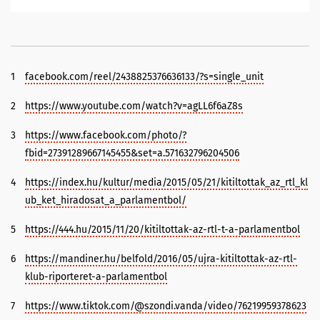
1
facebook.com/reel/2438825376636133/?s=single_unit
2
https://www.youtube.com/watch?v=agLL6f6aZ8s
3
https://www.facebook.com/photo/?
fbid=27391289667145455&set=a.571632796204506
4
https://index.hu/kultur/media/2015/05/21/kitiltottak_az_rtl_kl
ub_ket_hiradosat_a_parlamentbol/
5
https://444.hu/2015/11/20/kitiltottak-az-rtl-t-a-parlamentbol
6
https://mandiner.hu/belfold/2016/05/ujra-kitiltottak-az-rtl-
klub-riporteret-a-parlamentbol
7
https://www.tiktok.com/@szondi.vanda/video/76219959378623