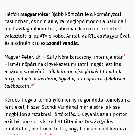
Hétfőn
Magyar Péter
újabb kört zárt le a kormányzati
castingban, és nem annyira meglepő módon a baloldali
médiavilágból merített, ahonnan három női riportert
választott ki: az ATV-s Köböl Anitát, az RTL-es Magyar Évát
1
és a szintén RTL-es
Szondi Van
d
át
.
2
Magyar Péter, aki – Szily Nóra karácsonyi interjúja után
– ismét nőpártinak igyekezett mutatni magát, ezt írta
a
három szóvivőről:
"ő
k hárman újságíróként tanulták
meg, mit jelent kérdezni, figyelni, utánajárni és felelősen
3
tájékoztatni.
"
Kérdés, hogy a kormányfő mennyire gondolta komolyan a
fentieket, hiszen Szondi Vandánál már elsőre is kissé
megbillen a "szakmai" értékelés. Ő ugyanis az a riporter,
akit háromszor is ki kellett tiltani az Országgyűlés
épületéből, mert nem tudta, hogy honnan lehet kérdezni
4
5
6