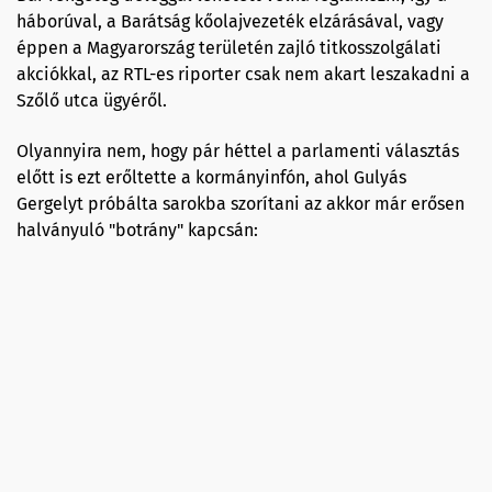
háborúval, a Barátság kőolajvezeték elzárásával, vagy
éppen a Magyarország területén zajló titkosszolgálati
akciókkal, az RTL-es riporter csak nem akart leszakadni a
Szőlő utca ügyéről.
Olyannyira nem, hogy pár héttel a parlamenti választás
előtt is ezt erőltette a kormányinfón, ahol Gulyás
Gergelyt próbálta sarokba szorítani az akkor már erősen
halványuló "botrány" kapcsán: