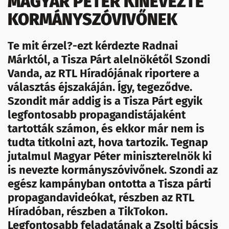
MAGYAR PÉTER KINEVEZTE
KORMÁNYSZÓVIVŐNEK
Te mit érzel?-ezt kérdezte Radnai
Márktól, a Tisza Párt alelnökétől Szondi
Vanda, az RTL Híradójának riportere a
választás éjszakáján. Így, tegeződve.
Szondit már addig is a Tisza Párt egyik
legfontosabb propagandistájaként
tartották számon, és ekkor már nem is
tudta titkolni azt, hova tartozik. Tegnap
jutalmul Magyar Péter miniszterelnök ki
is nevezte kormányszóvivőnek. Szondi az
egész kampányban ontotta a Tisza párti
propagandavideókat, részben az RTL
Híradóban, részben a TikTokon.
Legfontosabb feladatának a Zsolti bácsis