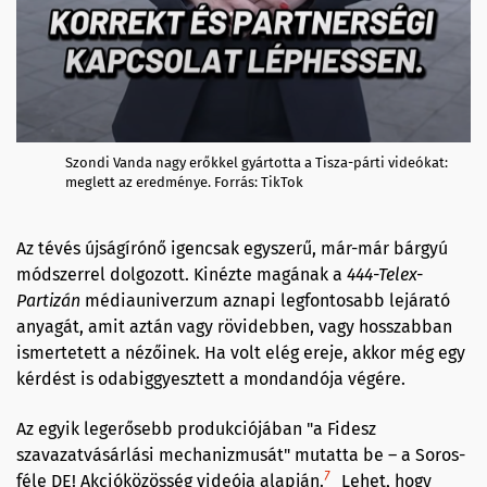
Szondi Vanda nagy erőkkel gyártotta a Tisza-párti videókat:
meglett az eredménye. Forrás: TikTok
Az tévés újságírónő igencsak egyszerű, már-már bárgyú
módszerrel dolgozott. Kinézte magának a
444-Telex-
Partizán
médiauniverzum aznapi legfontosabb lejárató
anyagát, amit aztán vagy rövidebben, vagy hosszabban
ismertetett a nézőinek. Ha volt elég ereje, akkor még egy
kérdést is odabiggyesztett a mondandója végére.
Az egyik legerősebb produkciójában "a Fidesz
szavazatvásárlási mechanizmusát" mutatta be – a Soros-
7
féle DE! Akcióközösség videója alapján.
Lehet, hogy