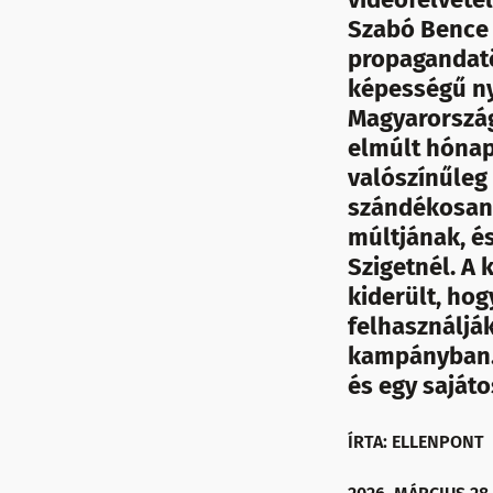
Szabó Bence 
propagandatö
képességű ny
Magyarország
elmúlt hónap
valószínűleg 
szándékosan. 
múltjának, és
Szigetnél. A 
kiderült, ho
felhasználják
kampányban. 
és egy saját
ÍRTA: ELLENPONT