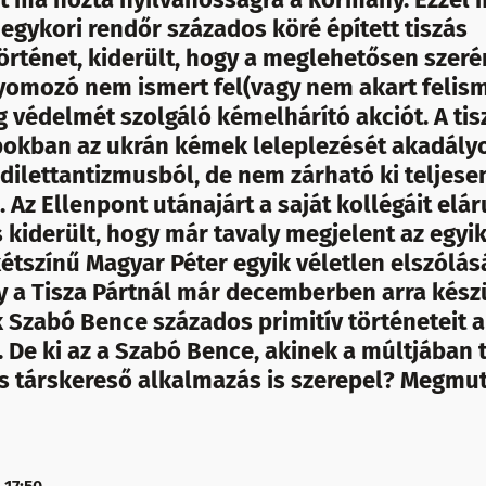
egykori rendőr százados köré épített tiszás
rténet, kiderült, hogy a meglehetősen szeré
omozó nem ismert fel(vagy nem akart felism
 védelmét szolgáló kémelhárító akciót. A tis
okban az ukrán kémek leleplezését akadályo
dilettantizmusból, de nem zárható ki teljese
Az Ellenpont utánajárt a saját kollégáit elá
 kiderült, hogy már tavaly megjelent az egyik
kétszínű Magyar Péter egyik véletlen elszólá
gy a Tisza Pártnál már decemberben arra kész
 Szabó Bence százados primitív történeteit a
De ki az a Szabó Bence, akinek a múltjában
os társkereső alkalmazás is szerepel? Megmut