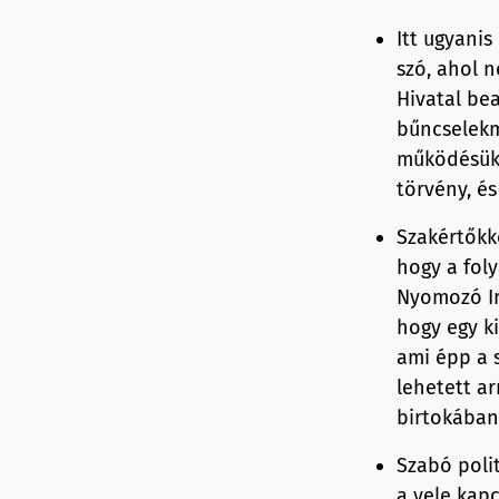
Itt ugyani
szó, ahol 
Hivatal be
bűncselekm
működésüke
törvény, é
Szakértőkke
hogy a fol
Nyomozó Ir
hogy egy k
ami épp a 
lehetett a
birtokában
Szabó poli
a vele kapc