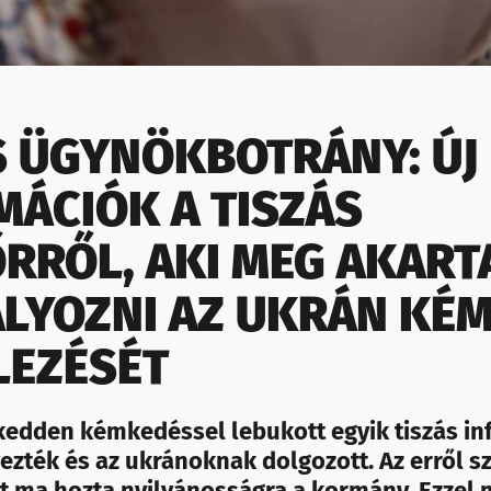
S ÜGYNÖKBOTRÁNY: ÚJ
MÁCIÓK A TISZÁS
RRŐL, AKI MEG AKART
LYOZNI AZ UKRÁN KÉ
LEZÉSÉT
kedden kémkedéssel lebukott egyik tiszás in
ezték és az ukránoknak dolgozott. Az erről s
lt ma hozta nyilvánosságra a kormány. Ezzel 