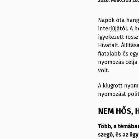
2026. MÁRCIUS 28.
Napok óta hango
interjújától. A
igyekezett ross
Hivatalt. Állítá
fiatalabb és egy
nyomozás célja 
volt.
A kiugrott nyomo
nyomozást polit
NEM HŐS, 
Több, a témában
szegő, és az ügy