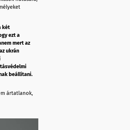
emélyeket
a két
ogy ezt a
hanem mert az
 az ukrán
i
itásvédelmi
ak beállítani.
em ártatlanok,