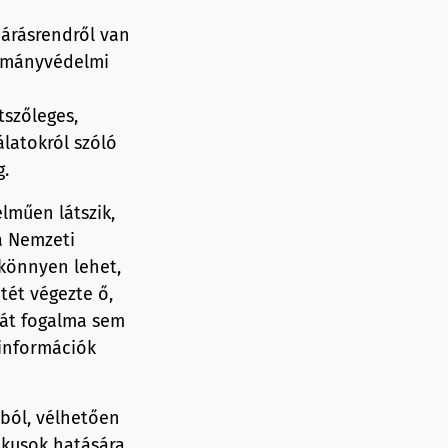
járásrendről van
otmányvédelmi
szőleges,
latokról szóló
g.
elműen látszik,
a Nemzeti
könnyen lehet,
tét végezte ő,
hát fogalma sem
 információk
ából, vélhetően
ikusok hatására,