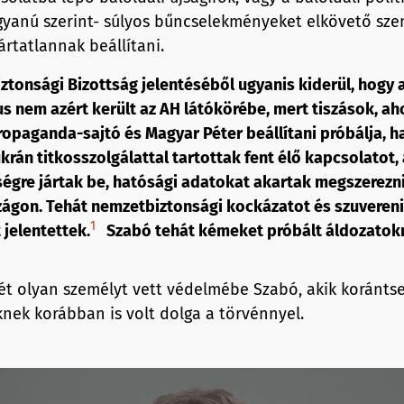
 gyanú szerint- súlyos bűncselekményeket elkövető sz
ártatlannak beállítani.
tonsági Bizottság jelentéséből ugyanis kiderül, hogy 
s nem azért került az AH látókörébe, mert tiszások, ah
ropaganda-sajtó és Magyar Péter beállítani próbálja, 
ukrán titkosszolgálattal tartottak fent élő kapcsolatot,
égre jártak be, hatósági adatokat akartak megszerezn
ágon. Tehát nemzetbiztonsági kockázatot és szuveren
1
jelentettek.
Szabó tehát kémeket próbált áldozatokn
ét olyan személyt vett védelmébe Szabó, akik koránts
nek korábban is volt dolga a törvénnyel.