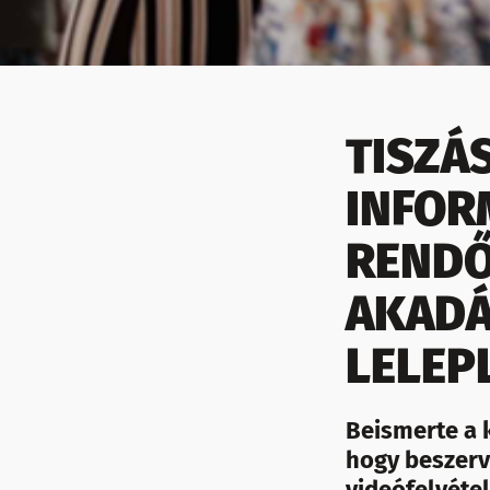
TISZÁ
INFOR
RENDŐ
AKADÁ
LELEP
Beismerte a 
hogy beszerv
videófelvéte