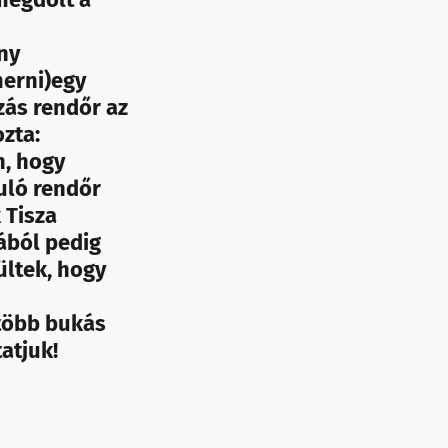
ny
erni)egy
zás rendőr az
zta:
n, hogy
ruló rendőr
 Tisza
sából pedig
ültek, hogy
 több bukás
atjuk!