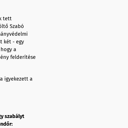
 tett
töltő Szabó
tmányvédelmi
t két - egy
, hogy a
ény felderítése
a igyekezett a
y szabályt
endőr: