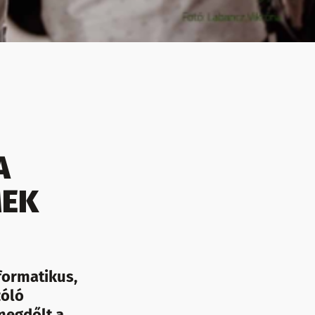
A
MEK
formatikus,
zóló
megdőlt a