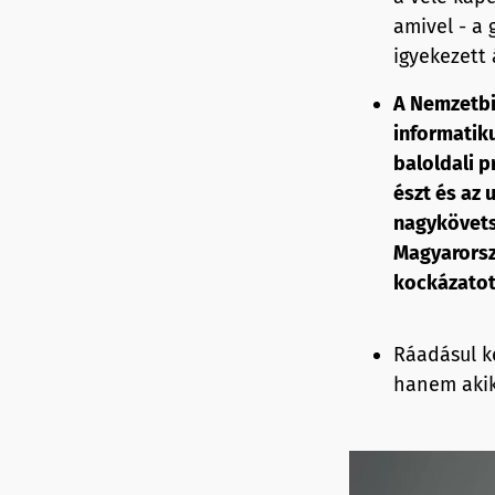
amivel - a
igyekezett 
A Nemzetbiz
informatiku
baloldali p
észt és az 
nagykövets
Magyarorsz
kockázatot 
Ráadásul k
hanem akik