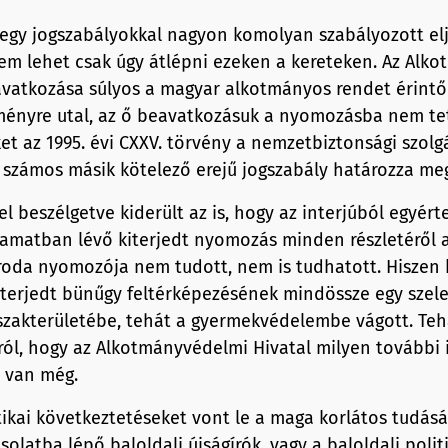
s egy jogszabályokkal nagyon komolyan szabályozott el
nem lehet csak úgy átlépni ezeken a kereteken. Az Alk
avatkozása súlyos a magyar alkotmányos rendet érintő
ényre utal, az ő beavatkozásuk a nyomozásba nem tet
t az 1995. évi CXXV. törvény a nemzetbiztonsági szolgá
s számos másik kötelező erejű jogszabály határozza me
l beszélgetve kiderült az is, hogy az interjúból egyért
yamatban lévő kiterjedt nyomozás minden részletéről 
oda nyomozója nem tudott, nem is tudhatott. Hiszen 
iterjedt bünűgy feltérképezésének mindössze egy szele
szakterületébe, tehát a gyermekvédelembe vágott. Te
rról, hogy az Alkotmányvédelmi Hivatal milyen további
 van még.
tikai következtetéseket vont le a maga korlátos tudás
solatba lépő baloldali újságírók, vagy a baloldali polit