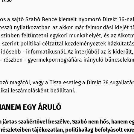
 17:50
s a sajtó Szabó Bence kiemelt nyomozó Direkt 36-nak
 hosszú nyilatkozatban az akkor már felmondási idejét 
z színben feltüntetni egykori munkahelyét, és az Alko
sa szerint politikai célzattal kezdeményeztek házkutatás
 idősebb - informatikusnál. Az interjúból az is kiderült
- részben - gyermekpornográfiára irányuló bűncselekm
zó magától, vagy a Tisza esetleg a Direkt 36 sugallatár
ikai leszámolásként beállítani.
HANEM EGY ÁRULÓ
 jártas szakértővel beszélve, Szabó nem hős, hanem eg
 részleteiben tájékozatlan, politikailag befolyásolt exr