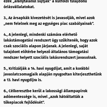
ezek „aránytalanul sújtják” a külföldi tulajdonú
óriásvállalatokat.
3., Az ársapkák kivezetését is javasolják, mivel azok
„nem felelnek meg az egységes piac szabályainak”.
4., A jelenlegi, mindenki számára elérhető
lakástámogatási rendszert úgy szűkítenék, hogy azok
csak szociális alapon járjanak. A jelenlegi, saját
tulajdont előtérbe helyező általános támogatási
rendszer helyett szociális lakásrendszert javasolnak.
5., Kritizálják a 14. havi nyugdíjat, amit a korábbi
javaslatcsomagjaik alapján nyugodtan kiterjeszthetünk
a 13. havi nyugdíjra is.
6., Célkeresztbe kerül a lakossági állampapírok
adómentessége is, mivel „azok hátráltatták a
tőkepiacok fejlődését”.