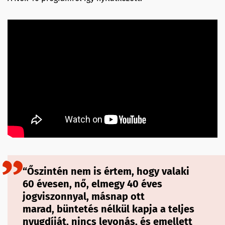
“Őszintén nem is értem, hogy valaki
60 évesen, nő, elmegy 40 éves
jogviszonnyal, másnap ott
marad, büntetés nélkül kapja a teljes
nyugdíját, nincs levonás, és emellett