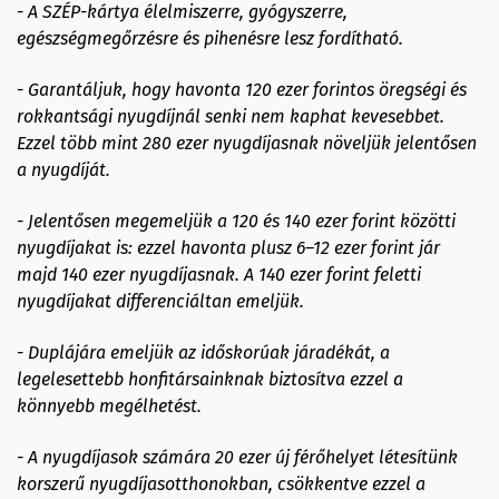
- A SZÉP-kártya élelmiszerre, gyógyszerre,
egészségmegőrzésre és pihenésre lesz fordítható.
- Garantáljuk, hogy havonta 120 ezer forintos öregségi és
rokkantsági nyugdíjnál senki nem kaphat kevesebbet.
Ezzel több mint 280 ezer nyugdíjasnak növeljük jelentősen
a nyugdíját.
- Jelentősen megemeljük a 120 és 140 ezer forint közötti
nyugdíjakat is: ezzel havonta plusz 6–12 ezer forint jár
majd 140 ezer nyugdíjasnak. A 140 ezer forint feletti
nyugdíjakat differenciáltan emeljük.
- Duplájára emeljük az időskorúak járadékát, a
legelesettebb honfitársainknak biztosítva ezzel a
könnyebb megélhetést.
- A nyugdíjasok számára 20 ezer új férőhelyet létesítünk
korszerű nyugdíjasotthonokban, csökkentve ezzel a