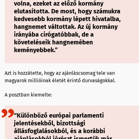
volna, ezeket az előző kormány
elutasította. De most, hogy számukra
kedvesebb kormány lépett hivatalba,
hangnemet váltottak. Az új kormány
irányába cirógatóbbak, de a
követeléseik hangnemében
keményebbek.”
Azt is hozzátette, hogy az ajánláscsomag tele van
magyarok millióinak életét érintő durvaságokkal.
A posztban kiemelte:
“Különböző európai parlamenti
jelentésekből, bizottsági
állásfoglalásokból, és a korábbi
ajánlásokból jórészt ismertük már