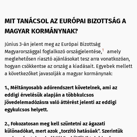
MIT TANÁCSOL AZ EURÓPAI BIZOTTSÁG A
MAGYAR KORMÁNYNAK?
Június 3-án jelent meg az Európai Bizottság
1
Magyarországgal foglalkozó országjelentése,
amely
meglehetősen riasztó ajánlásokat tesz arra vonatkozóan,
hogyan csökkentse az ország a kiadásait. Egyebek mellett
a következőket javasolják a magyar kormánynak:
1., Méltányosabb adórendszert követelnek, ami az
eddigi érvelésük alapján a többkulcsos
jövedelemadózásra való áttérést jelenti az eddigi
egykulcsos helyett.
2., Fokozatosan meg kell szüntetni az ágazati
különadókat, mert azok „torzító hatásúak”. Szerintük