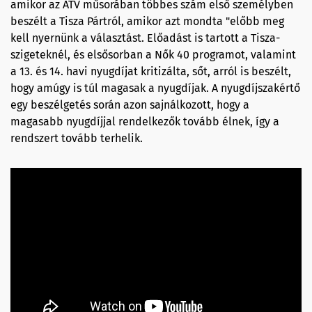
amikor az ATV műsorában többes szám első személyben
beszélt a Tisza Pártról, amikor azt mondta "előbb meg
kell nyernünk a választást. Előadást is tartott a Tisza-
szigeteknél, és elsősorban a Nők 40 programot, valamint
a 13. és 14. havi nyugdíjat kritizálta, sőt, arról is beszélt,
hogy amúgy is túl magasak a nyugdíjak. A nyugdíjszakértő
egy beszélgetés során azon sajnálkozott, hogy a
magasabb nyugdíjjal rendelkezők tovább élnek, így a
rendszert tovább terhelik.