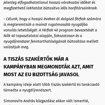
jelenleg elfogadhatatlanul hosszú várakozási időket és
megfizethető lakhatást biztosítva idős honfitársainknak.
- Célunk, hogy a hosszú éveken át dolgozó férfiak számára
is megteremtsük a mainál rugalmasabb nyugdíjba
vonulás lehetőségét. A Férfiak 40 program bevezetését a
Nők 40 tapasztalatai alapján, fokozatosan és a
nyugdíjrendszer fenntarthatóságának biztosítása mellett
valósítjuk meg.
A TISZÁS SZAKÉRTŐK MÁR A
KAMPÁNYBAN MEGMONDTÁK AZT, AMIT
MOST AZ EU BIZOTTSÁG JAVASOL
A kampány ideje alatt több tiszás szakértő és tanácsadó
támadta a nyugdíjrendszert.
Simonovits András közgazdász akkor vált ismertté,