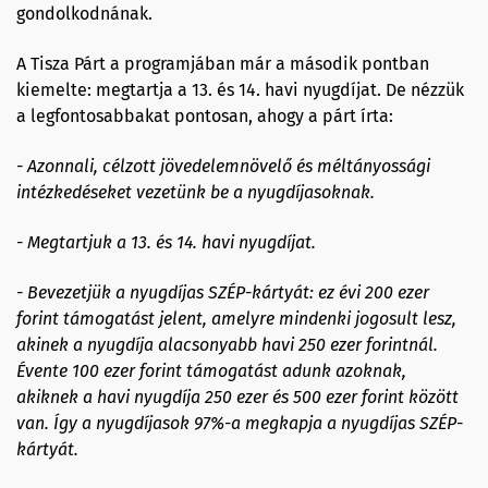
gondolkodnának.
A Tisza Párt a programjában már a második pontban
kiemelte: megtartja a 13. és 14. havi nyugdíjat. De nézzük
a legfontosabbakat pontosan, ahogy a párt írta:
- Azonnali, célzott jövedelemnövelő és méltányossági
intézkedéseket vezetünk be a nyugdíjasoknak.
- Megtartjuk a 13. és 14. havi nyugdíjat.
- Bevezetjük a nyugdíjas SZÉP-kártyát: ez évi 200 ezer
forint támogatást jelent, amelyre mindenki jogosult lesz,
akinek a nyugdíja alacsonyabb havi 250 ezer forintnál.
Évente 100 ezer forint támogatást adunk azoknak,
akiknek a havi nyugdíja 250 ezer és 500 ezer forint között
van. Így a nyugdíjasok 97%-a megkapja a nyugdíjas SZÉP-
kártyát.