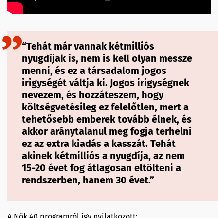
“Tehát már vannak kétmilliós
nyugdíjak is, nem is kell olyan messze
menni, és ez a társadalom jogos
irigységét váltja ki. Jogos irigységnek
nevezem, és hozzáteszem, hogy
költségvetésileg ez felelőtlen, mert a
tehetősebb emberek tovább élnek, és
akkor aránytalanul meg fogja terhelni
ez az extra kiadás a kasszát. Tehát
akinek kétmilliós a nyugdíja, az nem
15-20 évet fog átlagosan eltölteni a
rendszerben, hanem 30 évet.”
A Nők 40 programról így nyilatkozott: