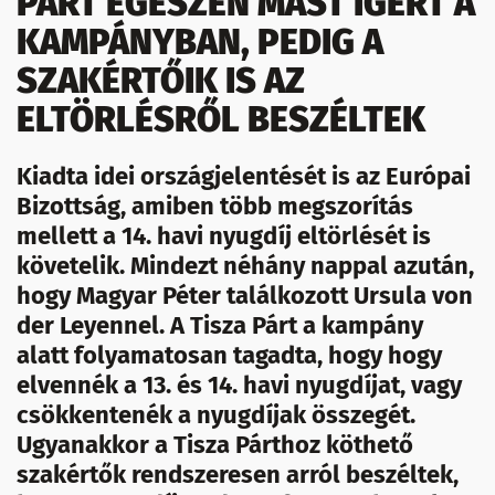
PÁRT EGÉSZEN MÁST ÍGÉRT A
KAMPÁNYBAN, PEDIG A
SZAKÉRTŐIK IS AZ
ELTÖRLÉSRŐL BESZÉLTEK
Kiadta idei országjelentését is az Európai
Bizottság, amiben több megszorítás
mellett a 14. havi nyugdíj eltörlését is
követelik. Mindezt néhány nappal azután,
hogy Magyar Péter találkozott Ursula von
der Leyennel. A Tisza Párt a kampány
alatt folyamatosan tagadta, hogy hogy
elvennék a 13. és 14. havi nyugdíjat, vagy
csökkentenék a nyugdíjak összegét.
Ugyanakkor a Tisza Párthoz köthető
szakértők rendszeresen arról beszéltek,