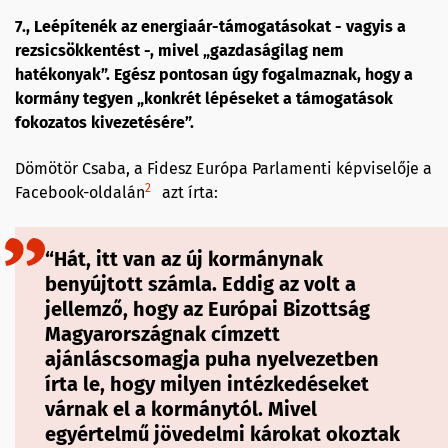
7., Leépítenék az energiaár-támogatásokat - vagyis a
rezsicsökkentést -, mivel „gazdaságilag nem
hatékonyak”. Egész pontosan úgy fogalmaznak, hogy a
kormány tegyen „konkrét lépéseket a támogatások
fokozatos kivezetésére”.
Dömötör Csaba, a Fidesz Európa Parlamenti képviselője a
2
Facebook-oldalán
azt írta:
“Hát, itt van az új kormánynak
benyújtott számla. Eddig az volt a
jellemző, hogy az Európai Bizottság
Magyarországnak címzett
ajánláscsomagja puha nyelvezetben
írta le, hogy milyen intézkedéseket
várnak el a kormánytól. Mivel
egyértelmű jövedelmi károkat okoztak