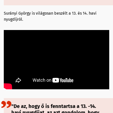
Surányi György is világosan beszélt a 13. és 14. havi
nyugdíjról.
"De az, hogy ő is fenntartsa a 13. -14.
havi nyugdíjat, az azt gondolom, hogy