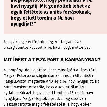
megállapította, hogy problémás a 14.
havi nyugdíj. Mit gondoltok lehet az
egyik feltétele az uniós forrásoknak,
hogy el kell törölni a 14. havi
nyugdíjat?”
Az egyik legjelentősebb megszorítás, amit az
országjelentés követel, a 14. havi nyugdíj eltörlése.
MIT ÍGÉRT A TISZA PÁRT A KAMPÁNYBAN?
A kampány ideje alatt teljesen mást ígért a Tisza Párt.
Magyar Péter az országjárásának minden állomásán
hangsúlyozta: megtartja a 13. és a 14. havi nyugdíjat. Ha
bárki megkérdezte tőle, hogy a szakértői miért
nyilatkozzák azt, hogy el kell törölni a 13. és 14. havi
nyugdíjat, Magyar legtöbb esetben agresszívan
visszautasította még a feltételezést is, hogy ebben