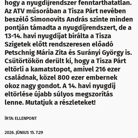
hogy a nyugdíjrendszer fenntarthatatlan.
Az ATV műsorában a Tisza Párt nevében
beszélő Simonovits András szinte minden
pontján támadta a nyugdíjrendszert, de a
13-14. havi nyugdíjat bírálta a Tisza
Szigetek előtt rendszeresen előadó
Petschnig Mária Zita és Surányi György is.
Csütörtökön derült ki, hogy a Tisza Párt
eltörli a kamatstopot, amivel 216 ezer
családnak, közel 800 ezer embernek
okoz nagy gondot. A 14. havi nyugdíj
eltörlése újabb súlyos megszorítás
lenne. Mutatjuk a részleteket!
ÍRTA: ELLENPONT
2026. JÚNIUS 15. 7:29