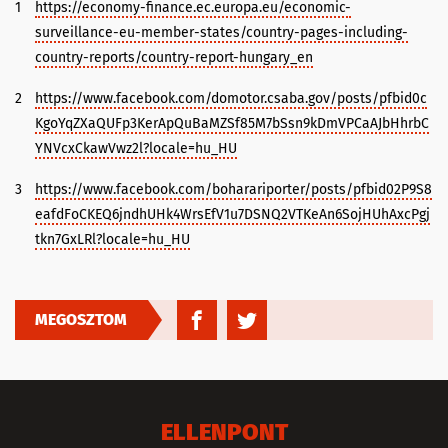
1
https://economy-finance.ec.europa.eu/economic-
surveillance-eu-member-states/country-pages-including-
country-reports/country-report-hungary_en
2
https://www.facebook.com/domotor.csaba.gov/posts/pfbid0c
KgoYqZXaQUFp3KerApQuBaMZSf85M7bSsn9kDmVPCaAJbHhrbC
YNVcxCkawVwz2l?locale=hu_HU
3
https://www.facebook.com/boharariporter/posts/pfbid02P9S8
eafdFoCKEQ6jndhUHk4WrsEfV1u7DSNQ2VTKeAn6SojHUhAxcPgj
tkn7GxLRl?locale=hu_HU
MEGOSZTOM
ELLENPONT