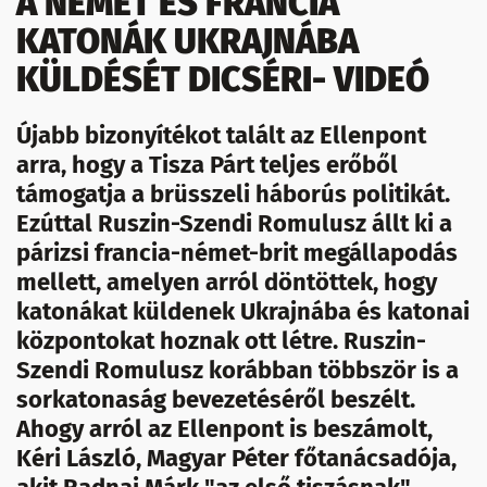
A NÉMET ÉS FRANCIA
KATONÁK UKRAJNÁBA
KÜLDÉSÉT DICSÉRI- VIDEÓ
Újabb bizonyítékot talált az Ellenpont
arra, hogy a Tisza Párt teljes erőből
támogatja a brüsszeli háborús politikát.
Ezúttal Ruszin-Szendi Romulusz állt ki a
párizsi francia-német-brit megállapodás
mellett, amelyen arról döntöttek, hogy
katonákat küldenek Ukrajnába és katonai
központokat hoznak ott létre. Ruszin-
Szendi Romulusz korábban többször is a
sorkatonaság bevezetéséről beszélt.
Ahogy arról az Ellenpont is beszámolt,
Kéri László, Magyar Péter főtanácsadója,