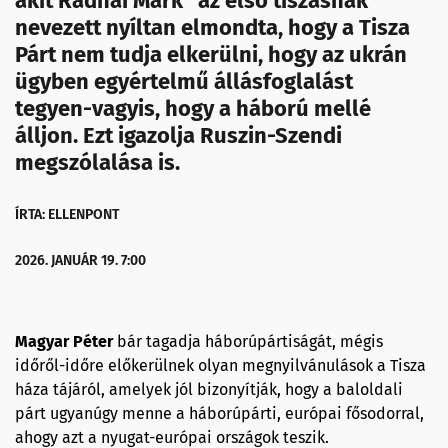
akit Radnai Márk "az első tiszásnak"
nevezett nyíltan elmondta, hogy a Tisza
Párt nem tudja elkerülni, hogy az ukrán
ügyben egyértelmű állásfoglalást
tegyen-vagyis, hogy a háború mellé
álljon. Ezt igazolja Ruszin-Szendi
megszólalása is.
ÍRTA: ELLENPONT
2026. JANUÁR 19. 7:00
Magyar Péter
bár tagadja háborúpártiságát, mégis
időről-időre előkerülnek olyan megnyilvánulások a Tisza
háza tájáról, amelyek jól bizonyítják, hogy a baloldali
párt ugyanúgy menne a háborúpárti, európai fősodorral,
ahogy azt a nyugat-európai országok teszik.