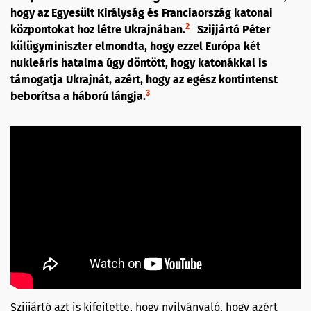
hogy az Egyesült Királyság és Franciaország katonai
2
központokat hoz létre Ukrajnában.
Szijjártó Péter
külügyminiszter elmondta, hogy ezzel Európa két
nukleáris hatalma úgy döntött, hogy katonákkal is
támogatja Ukrajnát, azért, hogy az egész kontintenst
3
beborítsa a háború lángja.
Szijjártó azt is kifejtette, hogy nyilvánvaló, hogy azért