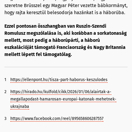
szeretne Brüsszel egy Magyar Péter vezette bábkormányt,
hogy rajta keresztül belesodorja hazánkat is a háborúba.
Ezzel pontosan összhangban van Ruszin-Szendi
Romulusz megszólalása is, aki korábban a sorkatonaság
mellett, most pedig a háborúpárti, a háború
eszkalációját támogató Franciaország és Nagy Britannia
mellett lépett fel támogatólag.
1
https://ellenpont.hu/tisza-part-haborus-keszulodes
2
https://hirado.hu/kulfold/cikk/2026/01/06/alairtak-a-
megallapodast-hamarosan-europai-katonak-mehetnek-
ukrajnaba
3
https://www.facebook.com/reel/895658606287557