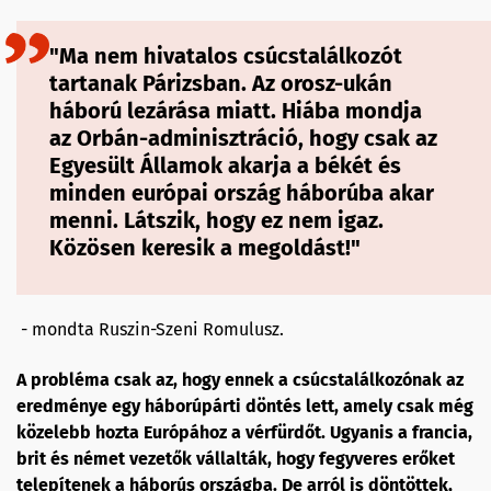
"Ma nem hivatalos csúcstalálkozót
tartanak Párizsban. Az orosz-ukán
háború lezárása miatt. Hiába mondja
az Orbán-adminisztráció, hogy csak az
Egyesült Államok akarja a békét és
minden európai ország háborúba akar
menni. Látszik, hogy ez nem igaz.
Közösen keresik a megoldást!"
- mondta Ruszin-Szeni Romulusz.
A probléma csak az, hogy ennek a csúcstalálkozónak az
eredménye egy háborúpárti döntés lett, amely csak még
közelebb hozta Európához a vérfürdőt. Ugyanis a francia,
brit és német vezetők vállalták, hogy fegyveres erőket
telepítenek a háborús országba. De arról is döntöttek,