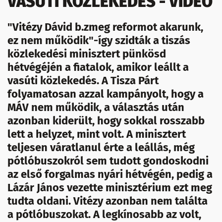
VASÚTI KÖZLEKEDÉS - VIDEÓ
"Vitézy Dávid b.zmeg reformot akarunk,
ez nem működik"-így szidták a tiszás
közlekedési minisztert pünkösd
hétvégéjén a fiatalok, amikor leállt a
vasúti közlekedés. A Tisza Párt
folyamatosan azzal kampányolt, hogy a
MÁV nem működik, a választás után
azonban kiderült, hogy sokkal rosszabb
lett a helyzet, mint volt. A minisztert
teljesen váratlanul érte a leállás, még
pótlóbuszokról sem tudott gondoskodni
az első forgalmas nyári hétvégén, pedig a
Lázár János vezette minisztérium ezt meg
tudta oldani. Vitézy azonban nem találta
a pótlóbuszokat. A legkínosabb az volt,