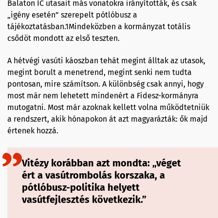
Balaton IC utasait más vonatokra irányították, és csak
„igény esetén” szerepelt pótlóbusz a
tájékoztatásban.1Mindeközben a kormányzat totális
csődöt mondott az első teszten.
A hétvégi vasúti káoszban tehát megint álltak az utasok,
megint borult a menetrend, megint senki nem tudta
pontosan, mire számítson. A különbség csak annyi, hogy
most már nem lehetett mindenért a Fidesz-kormányra
mutogatni. Most már azoknak kellett volna működtetniük
a rendszert, akik hónapokon át azt magyarázták: ők majd
értenek hozzá.
Vitézy korábban azt mondta: „véget
ért a vasútrombolás korszaka, a
pótlóbusz-politika helyett
vasútfejlesztés következik.”