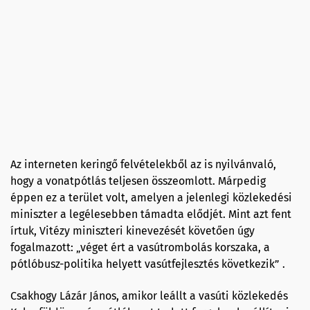
Az interneten keringő felvételekből az is nyilvánvaló,
hogy a vonatpótlás teljesen összeomlott. Márpedig
éppen ez a terület volt, amelyen a jelenlegi közlekedési
miniszter a legélesebben támadta elődjét. Mint azt fent
írtuk, Vitézy miniszteri kinevezését követően úgy
fogalmazott: „véget ért a vasútrombolás korszaka, a
pótlóbusz-politika helyett vasútfejlesztés következik” .
Csakhogy Lázár János, amikor leállt a vasúti közlekedés