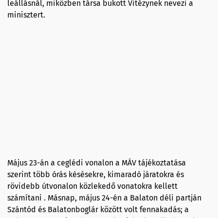
leállásnál, miközben társa bukott Vitézynek nevezi a
minisztert.
Május 23-án a ceglédi vonalon a MÁV tájékoztatása
szerint több órás késésekre, kimaradó járatokra és
rövidebb útvonalon közlekedő vonatokra kellett
számítani . Másnap, május 24-én a Balaton déli partján
Szántód és Balatonboglár között volt fennakadás; a