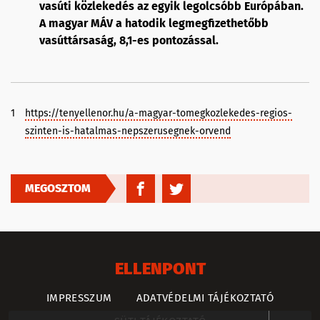
vasúti közlekedés az egyik legolcsóbb Európában.
A magyar MÁV a hatodik legmegfizethetőbb
vasúttársaság, 8,1-es pontozással.
1
https://tenyellenor.hu/a-magyar-tomegkozlekedes-regios-
szinten-is-hatalmas-nepszerusegnek-orvend
MEGOSZTOM
ELLENPONT
IMPRESSZUM
ADATVÉDELMI TÁJÉKOZTATÓ