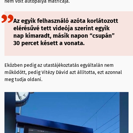
nem volt autópálya matricája.
Az egyik felhasználó azóta korlátozott
elérésűvé tett videója szerint egyik
nap kimaradt, másik napon “csupán”
30 percet késett a vonata.
Eközben pedig az utastájékoztatás egyáltalán nem
működött, pedig Vitézy Dávid azt állította, ezt azonnal
meg tudja oldani.