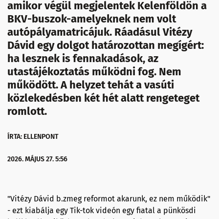
amikor végül megjelentek Kelenföldön a
BKV-buszok-amelyeknek nem volt
autópályamatricájuk. Ráadásul Vitézy
Dávid egy dolgot határozottan megígért:
ha lesznek is fennakadások, az
utastájékoztatás működni fog. Nem
működött. A helyzet tehát a vasúti
közlekedésben két hét alatt rengeteget
romlott.
ÍRTA: ELLENPONT
2026. MÁJUS 27. 5:56
"Vitézy Dávid b.zmeg reformot akarunk, ez nem működik"
- ezt kiabálja egy Tik-tok videón egy fiatal a pünkösdi