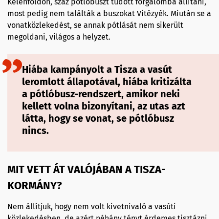
Kelenföldön, száz pótlóbuszt tudott forgalomba állítani,
most pedig nem találták a buszokat Vitézyék. Miután se a
vonatközlekedést, se annak pótlását nem sikerült
megoldani, világos a helyzet.
Hiába kampányolt a Tisza a vasút
leromlott állapotával, hiába kritizálta
a pótlóbusz-rendszert, amikor neki
kellett volna bizonyítani, az utas azt
látta, hogy se vonat, se pótlóbusz
nincs.
MIT VETT ÁT VALÓJÁBAN A TISZA-
KORMÁNY?
Nem állítjuk, hogy nem volt kivetnivaló a vasúti
közlekedésben, de azért néhány tényt érdemes tisztázni.