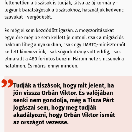
feltehetően a tiszások is tudják, látva az új kormány -
legyünk barátságosak a tiszásokhoz, használjuk kedvenc
szavukat - vergődését.
És még el sem kezdődött igazán. A megszorításokat
egyelőre még be sem kellett jelenteni. Csak a migrációs
paktum liheg a nyakukban, csak egy LMBTQ-miniszternőt
kellett kinevezniük, csak sógorbotrány volt eddig, csak
elmaradt a 480 forintos benzin. Három hete sincsenek a
hatalmon. És máris, ennyi minden.
Tudják a tiszások, hogy mit jelent, ha
jön vissza Orbán Viktor. És valójában
senki nem gondolja, még a Tisza Párt
jogászai sem, hogy meg tudják
akadályozni, hogy Orbán Viktor ismét
az országot vezesse.