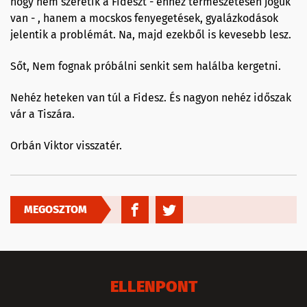
hogy nem szeretik a Fideszt - ehhez természetesen joguk
van - , hanem a mocskos fenyegetések, gyalázkodások
jelentik a problémát. Na, majd ezekből is kevesebb lesz.
Sőt, Nem fognak próbálni senkit sem halálba kergetni.
Nehéz heteken van túl a Fidesz. És nagyon nehéz időszak
vár a Tiszára.
Orbán Viktor visszatér.
MEGOSZTOM
ELLENPONT