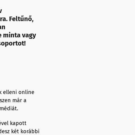
v
ra. Feltűnő,
an
e minta vagy
oportot!
k elleni online
iszen már a
médiát.
ével kapott
idesz két korábbi