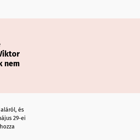
e
Viktor
ök nem
aláról, és
ájus 29-ei
 hozza