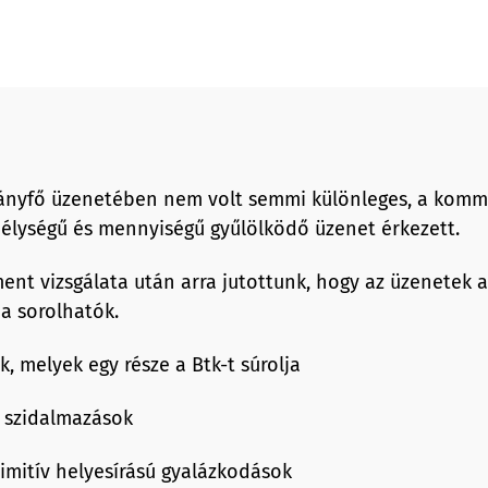
mányfő üzenetében nem volt semmi különleges, a komm
lységű és mennyiségű gyűlölködő üzenet érkezett.
nt vizsgálata után arra jutottunk, hogy az üzenetek 
a sorolhatók.
k, melyek egy része a Btk-t súrolja
ő szidalmazások
imitív helyesírású gyalázkodások