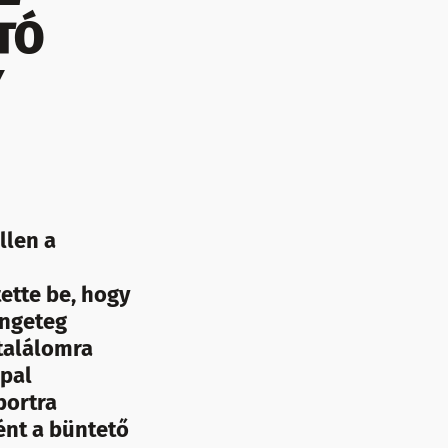
TÓ
Y
llen a
ette be, hogy
engeteg
 találomra
ppal
portra
ént a büntető