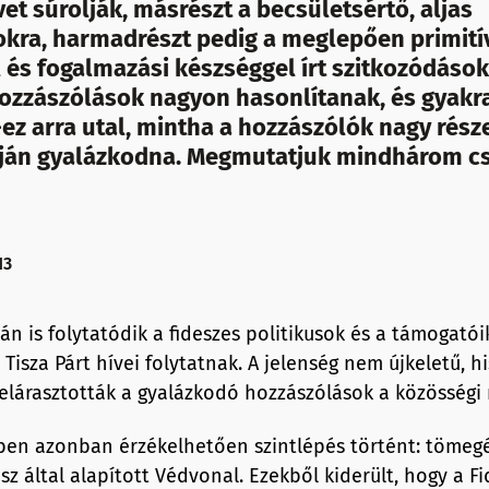
t súrolják, másrészt a becsületsértő, aljas
kra, harmadrészt pedig a meglepően primití
 és fogalmazási készséggel írt szitkozódások
ozzászólások nagyon hasonlítanak, és gyakr
ez arra utal, mintha a hozzászólók nagy rész
pján gyalázkodna. Megmutatjuk mindhárom cs
13
án is folytatódik a fideszes politikusok és a támogatói
Tisza Párt hívei folytatnak. A jelenség nem újkeletű, h
lárasztották a gyalázkodó hozzászólások a közösségi 
ben azonban érzékelhetően szintlépés történt: tömeg
sz által alapított Védvonal. Ezekből kiderült, hogy a F