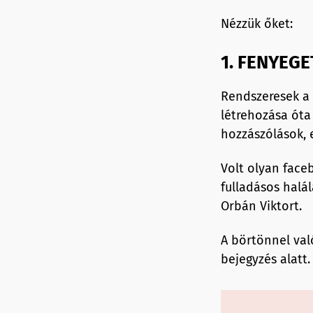
Nézzük őket:
1. FENYEG
Rendszeresek a 
létrehozása óta
hozzászólások,
Volt olyan face
fulladásos halá
Orbán Viktort.
A börtönnel val
bejegyzés alatt.