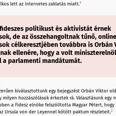
1
ilkos lett az internetes zaklatás miatt.
ideszes politikust és aktivistát érnek
ok, de az összehangoltnak tűnő, onlin
ok célkeresztjében továbbra is
Orbán 
nnak ellenére, hogy a volt minisztereln
el a parlamenti mandátumát.
zerűen kiválasztottunk egy bejegyzést Orbán Viktor old
 milyen hozzászólások érkeztek rá. Választásunk egy m
bben a Fidesz elnöke felszólította Magyar Pétert, hogy
2
az Ursula von der Leyennel kötött paktum részleteit.