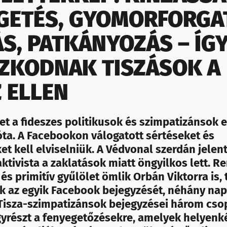
GETÉS, GYOMORFORGA
ÁS, PATKÁNYOZÁS – ÍG
ZKODNAK TISZÁSOK A
Z ELLEN
et a fideszes politikusok és szimpatizánsok e
óta. A Facebookon válogatott sértéseket és
t kell elviselniük. A Védvonal szerdán jelent
aktivista a zaklatások miatt öngyilkos lett. R
 és primitív gyűlölet ömlik Orbán Viktorra is,
uk az egyik Facebook bejegyzését, néhány na
A Tisza-szimpatizánsok bejegyzései három cso
gyrészt a fenyegetőzésekre, amelyek helyenk