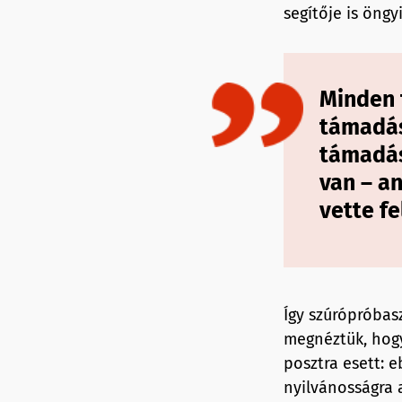
segítője is öngy
Minden f
támadás
támadás
van – a
vette f
Így szúrópróbas
megnéztük, hogy
posztra esett: e
nyilvánosságra 