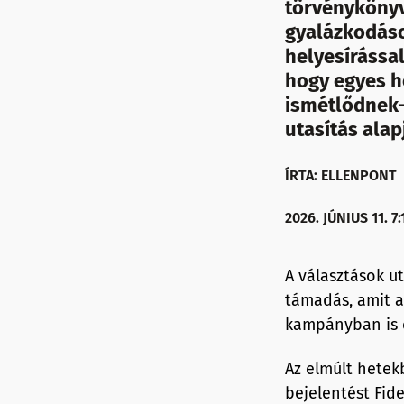
törvénykönyve
gyalázkodáso
helyesírással
hogy egyes h
ismétlődnek-
utasítás ala
ÍRTA: ELLENPONT
2026. JÚNIUS 11. 7:
A választások ut
támadás, amit a 
kampányban is e
Az elmúlt hetek
bejelentést Fide