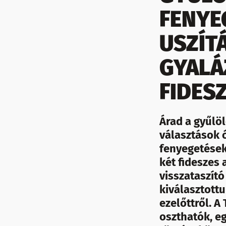
FENYE
USZÍT
GYALÁ
FIDES
Árad a gyűlöl
választások 
fenyegetéseke
két fideszes 
visszataszító
kiválasztott
ezelőttről. 
oszthatók, e