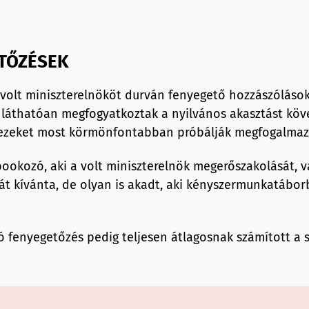
ETŐZÉSEK
volt miniszterelnököt durván fenyegető hozzászólások
 láthatóan megfogyatkoztak a nyilvános akasztást köv
 ezeket most körmönfontabban próbálják megfogalmaz
bookozó, aki a volt miniszterelnök megerőszakolását, 
lát kívánta, de olyan is akadt, aki kényszermunkatábo
ó fenyegetőzés pedig teljesen átlagosnak számított a 