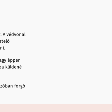
. A védvonal
etelő
ni.
vagy éppen
rba küldené
szóban forgó