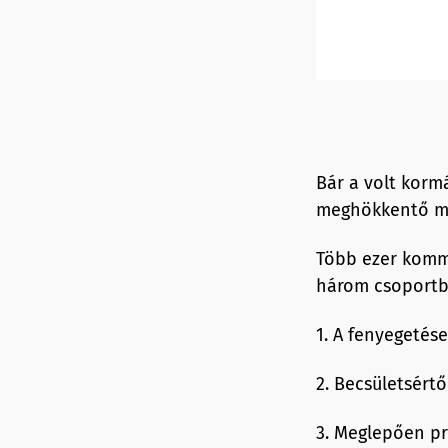
Bár a volt kor
meghökkentő mé
Több ezer komme
három csoportb
1. A fenyegetése
2. Becsületsért
3. Meglepően pr