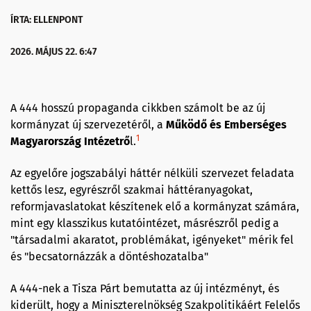
ÍRTA: ELLENPONT
2026. MÁJUS 22. 6:47
A 444 hosszú propaganda cikkben számolt be az új
kormányzat új szervezetéről, a
Működő és Emberséges
1
Magyarország Intézetrő
l.
Az egyelőre jogszabályi háttér nélküli szervezet feladata
kettős lesz, egyrészről szakmai háttéranyagokat,
reformjavaslatokat készítenek elő a kormányzat számára,
mint egy klasszikus kutatóintézet, másrészről pedig a
"társadalmi akaratot, problémákat, igényeket" mérik fel
és "becsatornázzák a döntéshozatalba"
A 444-nek a Tisza Párt bemutatta az új intézményt, és
kiderült, hogy a Miniszterelnökség Szakpolitikáért Felelős