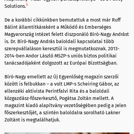
5
Solutions.
De a korábbi cikkünkben bemutattuk a most már Ruff
Bálint államtitkáraként a Működő és Emberséges
Magyarország Intézet felett diszponáló Bíró-Nagy Andrást
is. Dr. Bíró-Nagy András baloldali kapcsolatai több
szerepvállaláson keresztül is megmutatkoznak. 2013-
2014-ben Andor László MSZP-s uniós biztos politikai
tanácsadójaként dolgozott az Európai Bizottságban.
Bíró-Nagy emellett az Új Egyenlőség magazin szerzői
között is felbukkan – a volt LMP-s Scheiring Gábor, az
ellenzéki aktivista Perintfalvi Rita és a baloldali
közgazdász-főszerkesztő, Pogátsa Zoltán mellett. A
magazint kiadó alapítvány vezetőségében pedig a Jelen
főszerkesztőjét, a szintén baloldalra sorolható Lakner
Zoltánt is megtalálhatjuk.