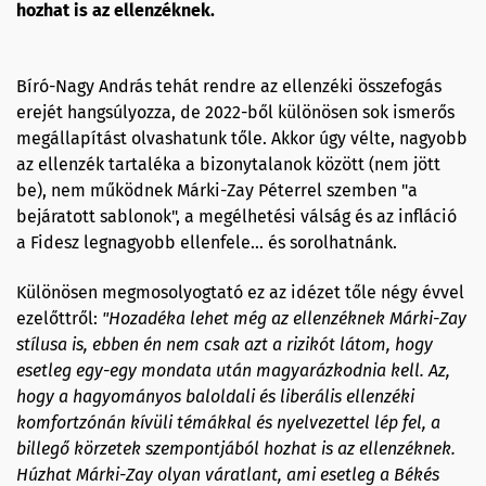
hozhat is az ellenzéknek.
Bíró-Nagy András tehát rendre az ellenzéki összefogás
erejét hangsúlyozza, de 2022-ből különösen sok ismerős
megállapítást olvashatunk tőle. Akkor úgy vélte, nagyobb
az ellenzék tartaléka a bizonytalanok között (nem jött
be), nem működnek Márki-Zay Péterrel szemben "a
bejáratott sablonok", a megélhetési válság és az infláció
a Fidesz legnagyobb ellenfele… és sorolhatnánk.
Különösen megmosolyogtató ez az idézet tőle négy évvel
ezelőttről:
"Hozadéka lehet még az ellenzéknek Márki-Zay
stílusa is, ebben én nem csak azt a rizikót látom, hogy
esetleg egy-egy mondata után magyarázkodnia kell. Az,
hogy a hagyományos baloldali és liberális ellenzéki
komfortzónán kívüli témákkal és nyelvezettel lép fel, a
billegő körzetek szempontjából hozhat is az ellenzéknek.
Húzhat Márki-Zay olyan váratlant, ami esetleg a Békés