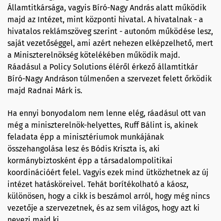
Államtitkársága, vagyis Bíró-Nagy András alatt működik
majd az Intézet, mint központi hivatal. A hivatalnak - a
hivatalos reklámszöveg szerint - autonóm működése lesz,
saját vezetőséggel, ami azért nehezen elképzelhető, mert
a Miniszterelnökség kötelékében működik majd.
Ráadásul a Policy Solutions éléről érkező államtitkár
Bíró-Nagy Andráson túlmenően a szervezet felett őrködik
majd Radnai Márk is.
Ha ennyi bonyodalom nem lenne elég, ráadásul ott van
még a miniszterelnök-helyettes, Ruff Bálint is, akinek
feladata épp a minisztériumok munkájának
összehangolása lesz és Bódis Kriszta is, aki
kormánybiztosként épp a társadalompolitikai
koordinációért felel. Vagyis ezek mind ütközhetnek az új
intézet hatásköreivel. Tehát borítékolható a káosz,
különösen, hogy a cikk is beszámol arról, hogy még nincs
vezetője a szervezetnek, és az sem világos, hogy azt ki
nevezi majd ki.