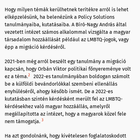
Hogy milyen témák kerülhetnek terítékre arról is lehet
elképzelésünk, ha belenézünk a Policy Solutions
tanulmányaiba, kutatásaiba. A Bíró-Nagy András által
vezetett intézet számos alkalommal vizsgálta a magyar
társadalom hozzáállását például az LMBTQ-jogok, vagy
épp a migráció kérdéséről.
2021-ben még arról beszélt egy tanulmány a migráció
kapcsán, hogy Orbán Viktor politikai főnyereménye volt
2
ez a téma.
2022-es tanulmányában boldogan számolt
be a külföldi bevándorlókkal szembeni ellenállás
enyhüléséről, ahogy később ismét. De a 2022-es
kutatásban szintén kérdésként merült fel az LMBTQ-
kérdésekhez való magyar hozzáállás, amelyről
megállapította az intézet, hogy a magyarok közel fele
3
nem támogatja.
Ha azt gondolnánk, hogy kivételesen foglalatoskodott