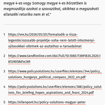
megye 4-es vagy Somogy megye 4-es körzetben is
megmozdítja azokat a szavazókat, akikhez a megszokott
ellenzéki retorika nem ér el."
1
https://444.hu/2026/05/20/formalodik-a-tisza-
legambiciozusabb-projektje-soha-nem-latott-intezmenyi-
ujitasokkal-ultetnek-az-asztalhoz-a-tarsadalmat
2
https://www.tandfonline.com/doi/full/10.1080/1369183X.2020.1
853905#d1e269
3
https://www.policysolutions.hu/userfiles/elemzes/344/policy_
solutions_hungarys_political_compass_2022_en.pdf
4
https://policysolutions.hu/userfiles/elemzes/368/policy_solut
ions_fes_briefing_hopes_aspirations_and_fears_2024.pdf
5
https://ellenpont.hu/policy-solutions-magyar-peter