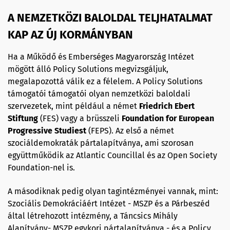
A NEMZETKÖZI BALOLDAL TELJHATALMAT
KAP AZ ÚJ KORMÁNYBAN
Ha a Működő és Emberséges Magyarország Intézet
mögött álló Policy Solutions megvizsgáljuk,
megalapozottá válik ez a félelem. A Policy Solutions
támogatói támogatói olyan nemzetközi baloldali
szervezetek, mint például a német
Friedrich Ebert
Stiftung
(FES) vagy a brüsszeli
Foundation for European
Progressive Studiest
(FEPS). Az első a német
szociáldemokraták pártalapítványa, ami szorosan
együttműködik az Atlantic Councillal és az Open Society
Foundation-nel is.
A másodiknak pedig olyan tagintézményei vannak, mint:
Szociális Demokráciáért Intézet - MSZP és a Párbeszéd
által létrehozott intézmény, a Táncsics Mihály
Alapítvány- MSZP egykori pártalapítványa - és a Policy