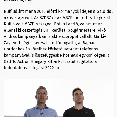
Ruff Bálint már a 2010 előtti kormányok idején a baloldal
aktivistája volt. Az SZDSZ és az MSZP mellett is dolgozott.
Ruff a volt MSZP-s szegedi Botka László, valamint az
ellenzéki összefogás VIII. kerületi polgármestere, Pikó
András kampányaiban is aktív szerepet vállalt. Márki-
Zayt volt cégén keresztül is támogatta, a Bajnai
Gordonhoz és köreihez köthető DatAdat telefonos
kampányával is összefüggésbe hozható egykori cégén, a
Call To Action Hungary Kft.-n keresztül segítette a
baloldali összefogást 2022-ben.