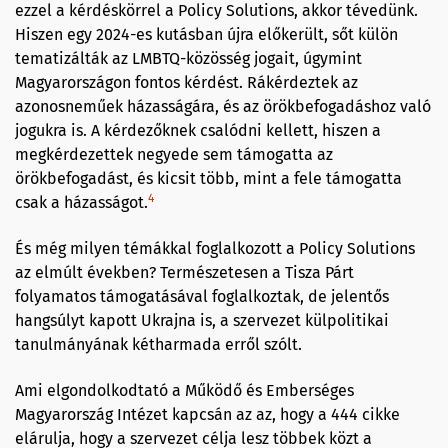
ezzel a kérdéskörrel a Policy Solutions, akkor tévedünk.
Hiszen egy 2024-es kutásban újra előkerült, sőt külön
tematizálták az LMBTQ-közösség jogait, úgymint
Magyarországon fontos kérdést. Rákérdeztek az
azonosneműek házasságára, és az örökbefogadáshoz való
jogukra is. A kérdezőknek csalódni kellett, hiszen a
megkérdezettek negyede sem támogatta az
örökbefogadást, és kicsit több, mint a fele támogatta
4
csak a házasságot.
És még milyen témákkal foglalkozott a Policy Solutions
az elmúlt években? Természetesen a Tisza Párt
folyamatos támogatásával foglalkoztak, de jelentős
hangsúlyt kapott Ukrajna is, a szervezet külpolitikai
tanulmányának kétharmada erről szólt.
Ami elgondolkodtató a Működő és Emberséges
Magyarország Intézet kapcsán az az, hogy a 444 cikke
elárulja, hogy a szervezet célja lesz többek közt a