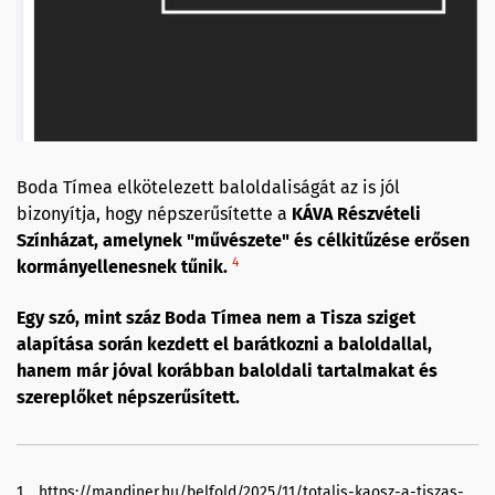
Boda Tímea elkötelezett baloldaliságát az is jól
bizonyítja, hogy népszerűsítette a
KÁVA Részvételi
Színházat, amelynek "művészete" és célkitűzése erősen
4
kormányellenesnek tűnik.
Egy szó, mint száz Boda Tímea nem a Tisza sziget
alapítása során kezdett el barátkozni a baloldallal,
hanem már jóval korábban baloldali tartalmakat és
szereplőket népszerűsített.
1
https://mandiner.hu/belfold/2025/11/totalis-kaosz-a-tiszas-