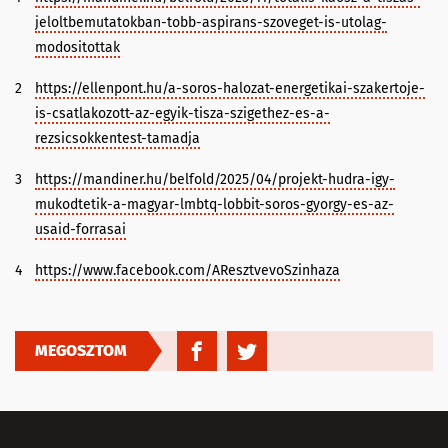
jeloltbemutatokban-tobb-aspirans-szoveget-is-utolag-
modositottak
2
https://ellenpont.hu/a-soros-halozat-energetikai-szakertoje-
is-csatlakozott-az-egyik-tisza-szigethez-es-a-
rezsicsokkentest-tamadja
3
https://mandiner.hu/belfold/2025/04/projekt-hudra-igy-
mukodtetik-a-magyar-lmbtq-lobbit-soros-gyorgy-es-az-
usaid-forrasai
4
https://www.facebook.com/AResztvevoSzinhaza
MEGOSZTOM