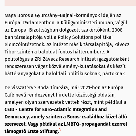
Maga Boros a Gyurcsány–Bajnai-kormányok idején az
Európai Parlamentben, a Külügyminisztériumban, végül
az Európai Bizottságban dolgozott szakértőként. 2008-
ban társalapítója volt a Policy Solutions politikai
elemzőintézetnek. Az intézet másik társalapítója, Závecz
Tibor szintén a baloldal fontos háttérembere. A
politológus a ZRI Závecz Research Intézet igazgatójaként
rendszeresen végez közvélemény-kutatásokat és készít
háttéranyagokat a baloldali politikusoknak, pártoknak.
De visszatérve Boda Tímeára, már 2021-ben az Európa
Café nevű rendezvényt hírdette közösségi oldalán,
amelyen olyan szervezetek vettek részt, mint például a
CEID - Centre for Euro-Atlantic Integration and
Democracy, amely szintén a Soros-családhoz közel álló
szervezet. Vagy például az LMBTQ-propagandát ezerrel
3
támogató Erste Stiftung.