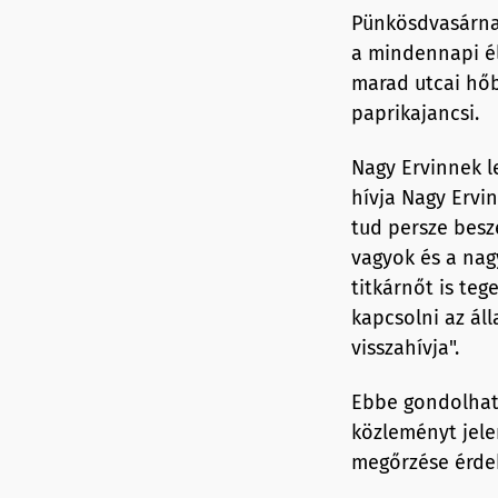
Pünkösdvasárnap
a mindennapi él
marad utcai hőb
paprikajancsi.
Nagy Ervinnek le
hívja Nagy Ervin
tud persze besz
vagyok és a nag
titkárnőt is teg
kapcsolni az ál
visszahívja".
Ebbe gondolhato
közleményt jele
megőrzése érdek