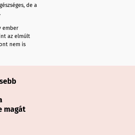
egészséges, de a
.
gy ember
int az elmúlt
zont nem is
ösebb
a
te magát