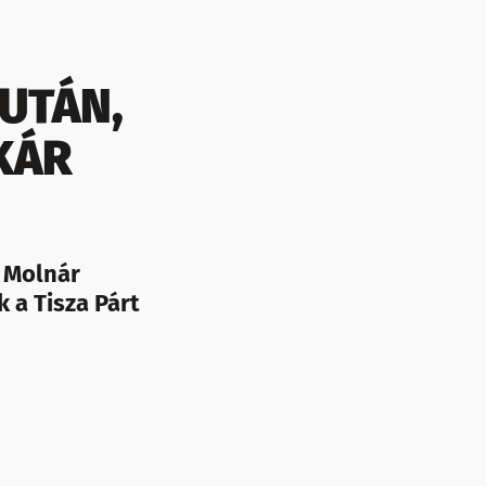
ZUTÁN,
KÁR
: Molnár
 a Tisza Párt