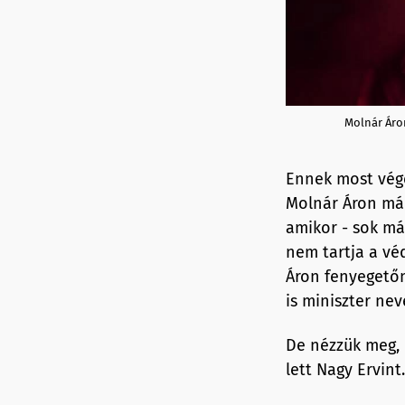
Molnár Áron
Ennek most vége.
Molnár Áron már
amikor - sok má
nem tartja a vé
Áron fenyegetőn
is miniszter nev
De nézzük meg, 
lett Nagy Ervint