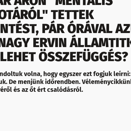
R ÁRON "MENTÁLIS
OTÁRÓL" TETTEK
ENTÉST, PÁR ÓRÁVAL A
NAGY ERVIN ÁLLAMTIT
- LEHET ÖSSZEFÜGGÉS?
doltuk volna, hogy egyszer ezt fogjuk leírni
juk. De menjünk időrendben. Véleménycikkünk
éről és az őt ért csalódásról.