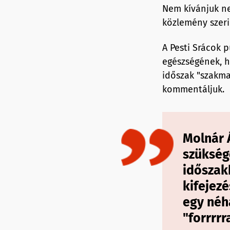
Nem kívánjuk nek
közlemény szerin
A Pesti Srácok p
egészségének, h
időszak "szakma
kommentáljuk.
Molnár 
szüksége
időszakb
kifejezé
egy néh
"forrrr