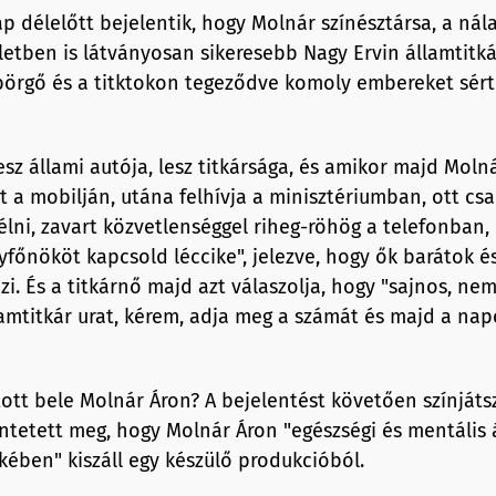
 délelőtt bejelentik, hogy Molnár színésztársa, a nála
etben is látványosan sikeresebb Nagy Ervin államtitkár
örgő és a titktokon tegeződve komoly embereket sért
sz állami autója, lesz titkársága, és amikor majd Moln
t a mobilján, utána felhívja a minisztériumban, ott csa
élni, zavart közvetlenséggel riheg-röhög a telefonban
yfőnököt kapcsold léccike", jelezve, hogy ők barátok é
ezi. És a titkárnő majd azt válaszolja, hogy "sajnos, n
lamtitkár urat, kérem, adja meg a számát és majd a na
tt bele Molnár Áron? A bejelentést követően színjáts
ntetett meg, hogy Molnár Áron "egészségi és mentális 
ében" kiszáll egy készülő produkcióból.