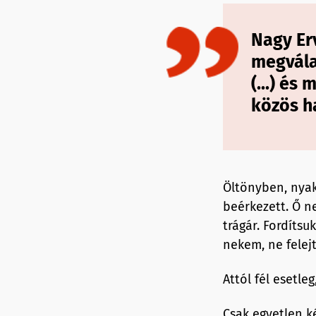
Nagy Er
megvála
(...) és
közös h
Öltönyben, nyak
beérkezett. Ő n
trágár. Fordíts
nekem, ne felejt
Attól fél esetle
Csak egyetlen ké