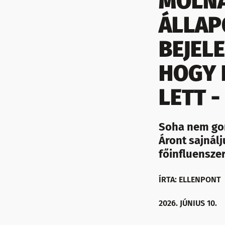
MOLNÁ
ÁLLAP
BEJEL
HOGY 
LETT 
Soha nem gon
Áront sajnál
főinfluenszer
ÍRTA: ELLENPONT
2026. JÚNIUS 10.