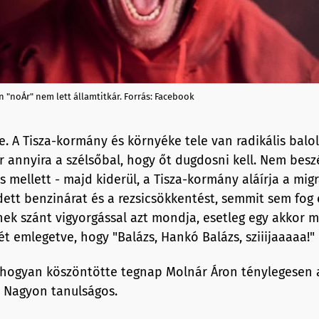
 "noÁr" nem lett államtitkár. Forrás: Facebook
 A Tisza-kormány és környéke tele van radikális balold
 annyira a szélsőbal, hogy őt dugdosni kell. Nem beszé
s mellett - majd kiderül, a Tisza-kormány aláírja a mig
dett benzinárat és a rezsicsökkentést, semmit sem fog 
ek szánt vigyorgással azt mondja, esetleg egy akkor m
ét emlegetve, hogy "Balázs, Hankó Balázs, sziiijaaaaa!"
hogyan köszöntötte tegnap Molnár Áron ténylegesen a
. Nagyon tanulságos.