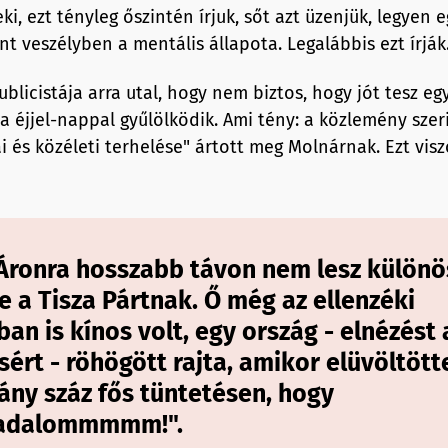
i, ezt tényleg őszintén írjuk, sőt azt üzenjük, legyen 
t veszélyben a mentális állapota. Legalábbis ezt írják
ublicistája arra utal, hogy nem biztos, hogy jót tesz e
a éjjel-nappal gyűlölködik. Ami tény: a közlemény szer
i és közéleti terhelése" ártott meg Molnárnak. Ezt vis
Áronra hosszabb távon nem lesz külön
 a Tisza Pártnak. Ő még az ellenzéki
an is kínos volt, egy ország - elnézést 
sért - röhögött rajta, amikor elüvöltöt
ány száz fős tüntetésen, hogy
radalommmmm!".