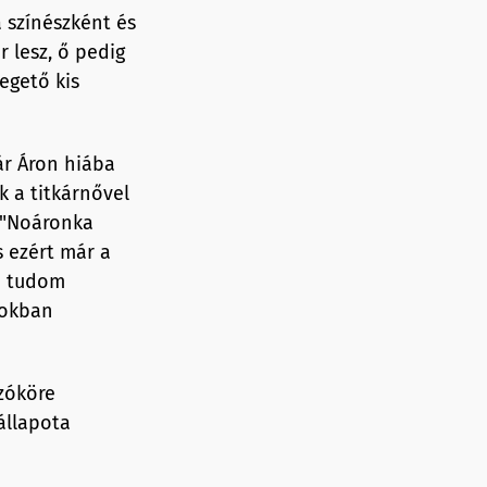
 színészként és
 lesz, ő pedig
egető kis
ár Áron hiába
k a titkárnővel
, "Noáronka
s ezért már a
em tudom
pokban
zóköre
állapota