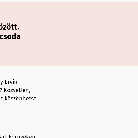
özött.
Micsoda
y Ervin
? Közvetlen,
ent köszönhetsz
 Párt környékén