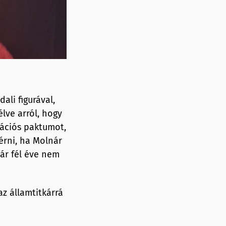
ali figurával,
lve arról, hogy
rációs paktumot,
érni, ha Molnár
ár fél éve nem
z államtitkárrá