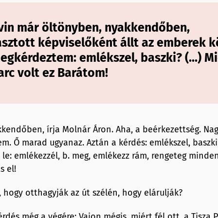
vin már öltönyben, nyakkendőben,
sztott képviselőként állt az emberek k
 megkérdeztem: emlékszel, baszki? (...) 
arc volt ez Barátom!
kendőben, írja Molnár Áron. Aha, a beérkezettség. Nag
em. Ő marad ugyanaz. Aztán a kérdés: emlékszel, baszki
uk le: emlékezzél, b. meg, emlékezz rám, rengeteg mind
s el!
g, hogy otthagyják az út szélén, hogy elárulják?
rdés még a végére: Vajon mégis, miért fél ott, a Tisza