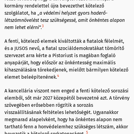
kormány rendelettel újra bevezethet kötelező
szolgálatot, ha „
a védelmi helyzet gyors haderő-
létszámnövelést tesz szükségessé, amit önkéntes alapon
3
nem lehet elérni”
.
A fenti, kötelező elemek kiváltották a fiatalok félelmét,
és a JUSOS nevű, a fiatal szociáldemokratákat tömörítő
szervezet arra kérte a Pistoriust is magában foglaló
anyapárját, hogy először az önkéntesség maximális
kihasználására törekedjenek, mielőtt bármilyen kötelező
4
elemet beleépítenének.
A kancellária viszont nem enged a fenti kötelező sorozási
elemből, sőt már 2027 közepétől bevezetné azt. A törvény
szövegében erősebben rögzítik a sorozás
visszaállításának feltételes lehetőségét. Ugyanakkor
megmarad alapelvként, hogy ha önkéntes alapon nem
tartható fenn a honvédelemhez szükséges létszám, akkor
5
bevezetik a kötelező sorkatonaságot.