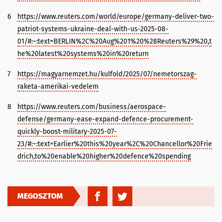
6
https://www.reuters.com/world/europe/germany-deliver-two-
patriot-systems-ukraine-deal-with-us-2025-08-
01/#:~:text=BERLIN%2C%20Aug%201%20%28Reuters%29%20,t
he%20latest%20systems%20in%20return
7
https://magyarnemzet.hu/kulfold/2025/07/nemetorszag-
raketa-amerikai-vedelem
8
https://www.reuters.com/business/aerospace-
defense/germany-ease-expand-defence-procurement-
quickly-boost-military-2025-07-
23/#:~:text=Earlier%20this%20year%2C%20Chancellor%20Frie
drich,to%20enable%20higher%20defence%20spending
MEGOSZTOM