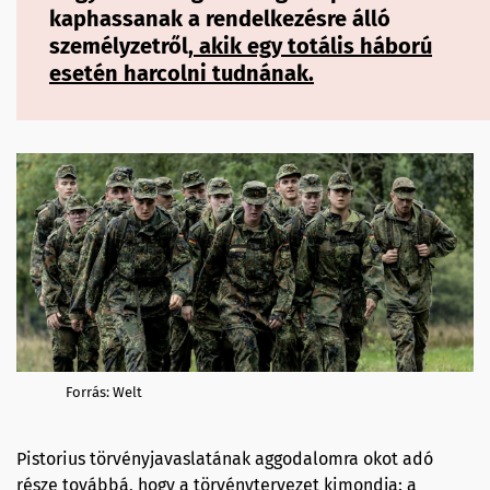
kaphassanak a rendelkezésre álló
személyzetről,
akik egy totális háború
esetén harcolni tudnának.
Forrás: Welt
Pistorius törvényjavaslatának aggodalomra okot adó
része továbbá, hogy a törvénytervezet kimondja: a