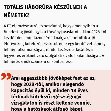
TOTÁLIS HÁBORÚRA KÉSZÜLNEK A
NÉMETEK?
A FT elemzése arról is beszámol, hogy amennyiben a
Bundestag jóváhagyja a törvényjavaslatot, akkor 2026-tól
kezdődően, mindazon férfiaknak, akik betöltik a 18.
életévüket, kötelező lesz kitöltenie egy kérdőívet, amely
felméri alkalmasságát, rendelkezésre állását és a
fegyveres erőknél való szolgálatra való hajlandóságát. A
felmérés a nők számára önkéntes lesz.
Ami aggasztóbb jövőképet fest az az,
hogy 2028-tól, amikor elegendő
kapacitás épül ki, minden 18 éves
férfinak kötelező egészségügyi
vizsgálaton is részt kellene vennie,
hogy a hatóságok átfogó képet