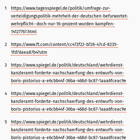
1
https://www.tagesspiegel.de/politik/umfrage-zur-
verteidigungspolitik-mehrheit-der-deutschen-befurwortet-
wehrpflicht--doch-nur-16-prozent-wurden-kampfen-
14127767.html
2
https://www.ft.com/content/cc472f22-b726-47cd-8235-
1fd7daea87b4?utm
3
https://www.spiegel.de/politik/deutschland/wehrdienst-
kanzleramt-forderte-nachschaerfung-des-entwurfs-von-
boris-pistorius-a-e6cbb44f-36ba-468d-bc87-1aaa6fceac9e
4
https://www.spiegel.de/politik/deutschland/wehrdienst-
kanzleramt-forderte-nachschaerfung-des-entwurfs-von-
boris-pistorius-a-e6cbb44f-36ba-468d-bc87-1aaa6fceac9e
5
https://www.spiegel.de/politik/deutschland/wehrdienst-
kanzleramt-forderte-nachschaerfung-des-entwurfs-von-
boris-pistorius-a-e6cbb44f-36ba-468d-bc87-1aaa6fceac9e