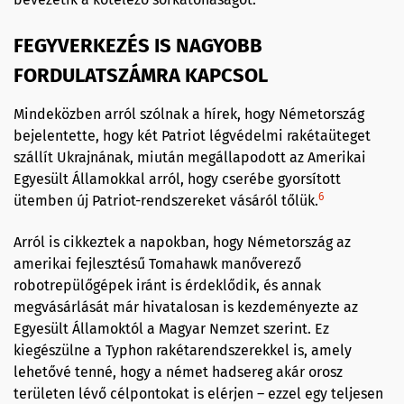
FEGYVERKEZÉS IS NAGYOBB
FORDULATSZÁMRA KAPCSOL
Mindeközben arról szólnak a hírek, hogy Németország
bejelentette, hogy két Patriot légvédelmi rakétaüteget
szállít Ukrajnának, miután megállapodott az Amerikai
Egyesült Államokkal arról, hogy cserébe gyorsított
6
ütemben új Patriot-rendszereket vásáról tőlük.
Arról is cikkeztek a napokban, hogy Németország az
amerikai fejlesztésű Tomahawk manőverező
robotrepülőgépek iránt is érdeklődik, és annak
megvásárlását már hivatalosan is kezdeményezte az
Egyesült Államoktól a Magyar Nemzet szerint. Ez
kiegészülne a Typhon rakétarendszerekkel is, amely
lehetővé tenné, hogy a német hadsereg akár orosz
területen lévő célpontokat is elérjen – ezzel egy teljesen