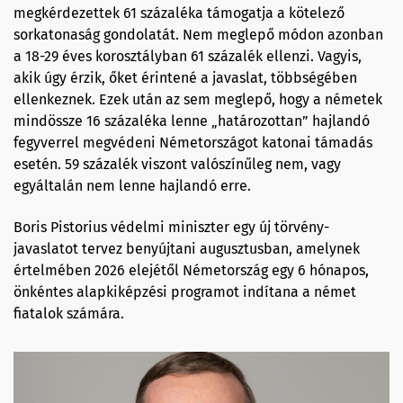
megkérdezettek 61 százaléka támogatja a kötelező
sorkatonaság gondolatát. Nem meglepő módon azonban
a 18-29 éves korosztályban 61 százalék ellenzi. Vagyis,
akik úgy érzik, őket érintené a javaslat, többségében
ellenkeznek. Ezek után az sem meglepő, hogy a németek
mindössze 16 százaléka lenne „határozottan” hajlandó
fegyverrel megvédeni Németországot katonai támadás
esetén. 59 százalék viszont valószínűleg nem, vagy
egyáltalán nem lenne hajlandó erre.
Boris Pistorius védelmi miniszter egy új törvény-
javaslatot tervez benyújtani augusztusban, amelynek
értelmében 2026 elejétől Németország egy 6 hónapos,
önkéntes alapkiképzési programot indítana a német
fiatalok számára.