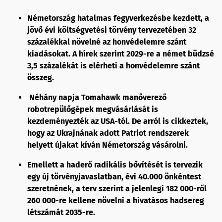
Németország hatalmas fegyverkezésbe kezdett, a
jövő évi költségvetési törvény tervezetében 32
százalékkal növelné az honvédelemre szánt
kiadásokat. A hírek szerint 2029-re a német büdzsé
3,5 százalékát is elérheti a honvédelemre szánt
összeg.
Néhány napja Tomahawk manőverező
robotrepülőgépek megvásárlását is
kezdeményezték az USA-tól. De arról is cikkeztek,
hogy az Ukrajnának adott Patriot rendszerek
helyett újakat kíván Németország vásárolni.
Emellett a haderő radikális bővítését is tervezik
egy új törvényjavaslatban, évi 40.000 önkéntest
szeretnének, a terv szerint a jelenlegi 182 000-ről
260 000-re kellene növelni a hivatásos hadsereg
létszámát 2035-re.