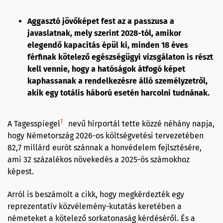
Aggasztó jövőképet fest az a passzusa a
javaslatnak, mely szerint 2028-tól, amikor
elegendő kapacitás épül ki, minden 18 éves
férfinak kötelező egészségügyi vizsgálaton is részt
kell vennie, hogy a hatóságok átfogó képet
kaphassanak a rendelkezésre álló személyzetről,
akik egy totális háború esetén harcolni tudnának.
1
A Tagesspiegel
nevű hírportál tette közzé néhány napja,
hogy Németország 2026-os költségvetési tervezetében
82,7 millárd eurót szánnak a honvédelem fejlsztésére,
ami 32 százalékos növekedés a 2025-ös számokhoz
képest.
Arról is beszámolt a cikk, hogy megkérdezték egy
reprezentatív közvélemény-kutatás keretében a
németeket a kötelező sorkatonaság kérdéséről. És a