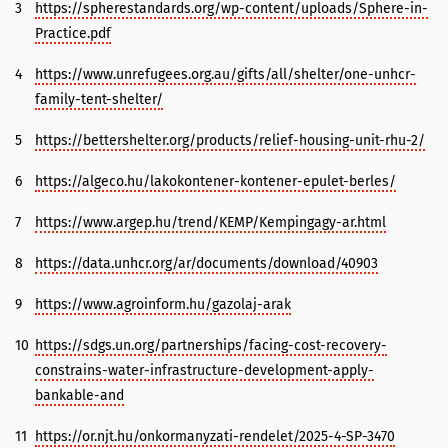
3
https://spherestandards.org/wp-content/uploads/Sphere-in-
Practice.pdf
4
https://www.unrefugees.org.au/gifts/all/shelter/one-unhcr-
family-tent-shelter/
5
https://bettershelter.org/products/relief-housing-unit-rhu-2/
6
https://algeco.hu/lakokontener-kontener-epulet-berles/
7
https://www.argep.hu/trend/KEMP/Kempingagy-ar.html
8
https://data.unhcr.org/ar/documents/download/40903
9
https://www.agroinform.hu/gazolaj-arak
10
https://sdgs.un.org/partnerships/facing-cost-recovery-
constrains-water-infrastructure-development-apply-
bankable-and
11
https://or.njt.hu/onkormanyzati-rendelet/2025-4-SP-3470