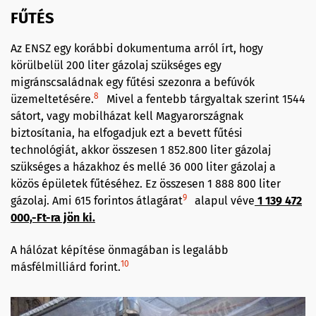
FŰTÉS
Az ENSZ egy korábbi dokumentuma arról írt, hogy
körülbelül 200 liter gázolaj szükséges egy
migránscsaládnak egy fűtési szezonra a befúvók
8
üzemeltetésére.
Mivel a fentebb tárgyaltak szerint 1544
sátort, vagy mobilházat kell Magyarországnak
biztosítania, ha elfogadjuk ezt a bevett fűtési
technológiát, akkor összesen 1 852.800 liter gázolaj
szükséges a házakhoz és mellé 36 000 liter gázolaj a
közös épületek fűtéséhez. Ez összesen 1 888 800 liter
9
gázolaj. Ami 615 forintos átlagárat
alapul véve
1 139 472
000,-Ft-ra jön ki.
A hálózat képítése önmagában is legalább
10
másfélmilliárd forint.