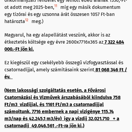
önkormányzati rendelet egy felnőtt ebéd árának 1550,-Ft-
11
ot adott meg 2025-ben,
míg egy másik dokumentum
egy tízórai és egy uzsonna árát összesen 1057 Ft-ban
12
határozta
meg.)
Magyarul, ha egy alapellátást veszünk, akkor is az
étkeztetés költsége egy évre 2600x7716x365 az
7 322 484
000,-Ft jön ki.
Ez kiegészül egy csekélyebb összegű vízfogyasztással és
csatornadíjjal, amely számításaink szerint
81 068 346 Ft /
év.
(Nem lakossági szolgáltatás esetén, a Fővárosi
Csatornázási és Vízművek árszabásából kiindulva 758
Ft/m3 vízdíjjal, és 1161 Ft/m3 a csatornadíjjal
számoltunk. 7716 embernek a napi vízigénye 115.74
m3/nap és 42.245,1 m3/év) így a vízdíj 32.021.710 + a
csatornadíj 49.046.561 ,-Ft-ra jön ki.)