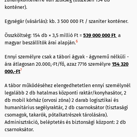
konténer).
Egységár (vásárlás): kb. 3 500 000 Ft / szaniter konténer.
Összköltség: 154 db × 3,5 millió Ft =
539 000 000 Ft
a
6
magyar beszállítók árai alapján.
Ennyi személyre csak a tábori ágyak - ágynemű nélküli -
ára átlagosan 20.000,-Ft/fő, azaz 7716 személyre
154 320
7
000,-Ft
A tábor működéséhez elengedhetetlen ennyi személynél
legalább 2 db hatalmas központi raktár/konyhasátor, 2
db mobil kórház (orvosi zóna) 2 darab logisztikai és
humanitárius segélyraktár, 2 db csarnoksátor (tisztasági
csomagok, takarók, pótalkatrészek tárolására).
Adminisztráció, beléptetés és biztonsági központ: 2 db
csarnoksátor.