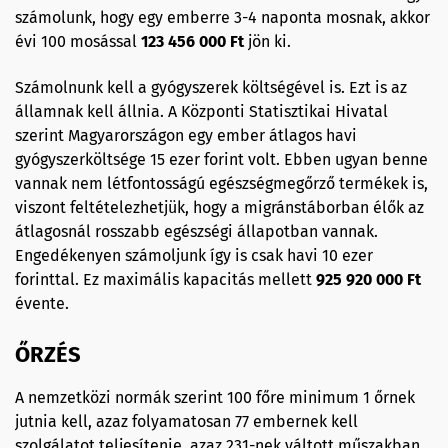
számolunk, hogy egy emberre 3-4 naponta mosnak, akkor
évi 100 mosással
123 456 000 Ft
jön ki.
Számolnunk kell a gyógyszerek költségével is. Ezt is az
államnak kell állnia. A Központi Statisztikai Hivatal
szerint Magyarországon egy ember átlagos havi
gyógyszerköltsége 15 ezer forint volt. Ebben ugyan benne
vannak nem létfontosságú egészségmegőrző termékek is,
viszont feltételezhetjük, hogy a migránstáborban élők az
átlagosnál rosszabb egészségi állapotban vannak.
Engedékenyen számoljunk így is csak havi 10 ezer
forinttal. Ez maximális kapacitás mellett
925 920 000 Ft
évente.
ŐRZÉS
A nemzetközi normák szerint 100 főre minimum 1 őrnek
jutnia kell, azaz folyamatosan 77 embernek kell
szolgálatot teljesítenie, azaz 231-nek váltott műszakban.