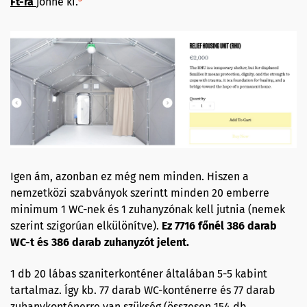
Ft-ra
jönne ki.
Igen ám, azonban ez még nem minden. Hiszen a
nemzetközi szabványok szerintt minden 20 emberre
minimum 1 WC-nek és 1 zuhanyzónak kell jutnia (nemek
szerint szigorúan elkülönítve).
Ez 7716 főnél 386 darab
WC-t és 386 darab zuhanyzót jelent.
1 db 20 lábas szaniterkonténer általában 5-5 kabint
tartalmaz. Így kb. 77 darab WC-konténerre és 77 darab
zuhanykonténerre van szükség (összesen 154 db