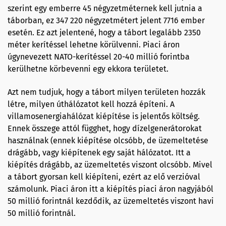
szerint egy emberre 45 négyzetméternek kell jutnia a
táborban, ez 347 220 négyzetmétert jelent 7716 ember
esetén. Ez azt jelentené, hogy a tábort legalább 2350
méter kerítéssel lehetne körülvenni. Piaci áron
úgynevezett NATO-kerítéssel 20-40 millió forintba
kerülhetne körbevenni egy ekkora területet.
Azt nem tudjuk, hogy a tábort milyen területen hozzák
létre, milyen úthálózatot kell hozzá építeni. A
villamosenergiahálózat kiépítése is jelentős költség.
Ennek összege attól függhet, hogy dízelgenerátorokat
használnak (ennek kiépítése olcsóbb, de üzemeltetése
drágább, vagy kiépítenek egy saját hálózatot. Itt a
kiépítés drágább, az üzemeltetés viszont olcsóbb. Mivel
a tábort gyorsan kell kiépíteni, ezért az elő verzióval
számolunk. Piaci áron itt a kiépítés piaci áron nagyjából
50 millió forintnál kezdődik, az üzemeltetés viszont havi
50 millió forintnál.