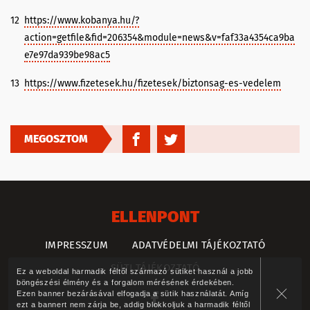
12
https://www.kobanya.hu/?
action=getfile&fid=206354&module=news&v=faf33a4354ca9ba
e7e97da939be98ac5
13
https://www.fizetesek.hu/fizetesek/biztonsag-es-vedelem
MEGOSZTOM
ELLENPONT
IMPRESSZUM
ADATVÉDELMI TÁJÉKOZTATÓ
SÜTI TÁJÉKOZTATÓ
Ez a weboldal harmadik féltől származó sütiket használ a jobb
böngészési élmény és a forgalom mérésének érdekében.
Ezen banner bezárásával elfogadja a sütik használatát. Amíg
ezt a bannert nem zárja be, addig blokkoljuk a harmadik féltől