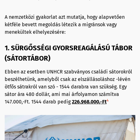
A nemzetközi gyakorlat azt mutatja, hogy alapvetően
kétféle bevett megoldás létezik a migránsok vagy
menekültek elhelyezésére:
1. SÜRGŐSSÉGI GYORSREAGÁLÁSÚ TÁBOR
(SÁTORTÁBOR)
Ebben az esetben UNHCR szabványos családi sátorokról
beszélhetünk, amelyből csak az elszállásoláshoz -lévén
ötfős sátrakról van szó - 1544 darabra van szükség. Egy
sátor ára 480 dollár, ami mai árfolyamon számítva
4
147.000,-Ft. 1544 darab pedig
226.968.000,-Ft