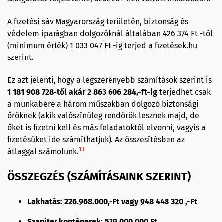
A fizetési sáv Magyarország területén, biztonság és
védelem iparágban dolgozóknál általában 426 374 Ft -tól
(minimum érték) 1 033 047 Ft -ig terjed a fizetések.hu
szerint.
Ez azt jelenti, hogy a legszerényebb számítások szerint is
1 181 908 728-től akár 2 863 606 284,-ft-ig
terjedhet csak
a munkabére a három műszakban dolgozó biztonsági
őröknek (akik valószínűleg rendőrök lesznek majd, de
őket is fizetni kell és más feladatoktól elvonni, vagyis a
fizetésüket ide számíthatjuk). Az összesítésben az
13
átlaggal számolunk.
ÖSSZEGZÉS (SZÁMÍTÁSAINK SZERINT)
Lakhatás: 226.968.000,-Ft vagy 948 448 320 ,-Ft
Szaniter konténerek: 539 000 000 Ft