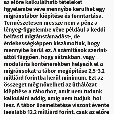
az előre kalkulálható tételeket
figyelembe véve mennyibe kerülhet egy
migránstábor kiépítése és fenntartása.
Természetesen messze nem a pénz a
lényeg-figyelembe véve például a keddi
belfasti migránstámadást-, de
érdekességképpen kiszámoltuk, hogy
mennyibe kerül ez. A számítások szerint-
attól függően, hogy sátrakban, vagy
moduláris konténerekben helyezik el a
migránsokat-a tábor megépítése 2,5-3,2
milliárd forintba kerül minimum. Ezt az
összeget még növelheti az úthálózat
kiépítése a táborhoz, amit nem tudunk
kalkulálni addig, amig nem tudjuk, hol
lesz. A tábor üzemeltetése viszont évente
legalább 12,2 milliárd forint, csak az előre