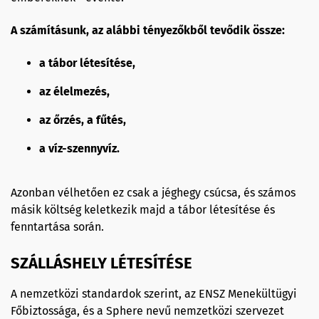
A számításunk, az alábbi tényezőkből tevődik össze:
a tábor létesítése,
az élelmezés,
az őrzés, a fűtés,
a víz-szennyvíz.
Azonban vélhetően ez csak a jéghegy csúcsa, és számos
másik költség keletkezik majd a tábor létesítése és
fenntartása során.
SZÁLLÁSHELY LÉTESÍTÉSE
A nemzetközi standardok szerint, az ENSZ Menekültügyi
Főbiztossága, és a Sphere nevű nemzetközi szervezet