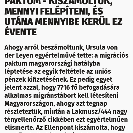
PAKTUM - KISZÁMOLTUK,
MENNYI FELÉPÍTENI, ÉS
UTÁNA MENNYIBE KERÜL EZ
ÉVENTE
Ahogy arról beszámoltunk, Ursula von
der Leyen egyértelművé tette: a migrációs
paktum magyarországi hatályba
léptetése az egyik feltétele az uniós
pénzek kifizetésének. Ez pedig egyet
jelent azzal, hogy 7716 fő befogadására
alkalmas migránstábort kell létesíteni
Magyarországon, ahogy azt tegnap
részleteztük, miután a Lakmusz/444 nagy
tényellenőrző cikkében ezt egyértelműen
elismerte. Az Ellenpont kiszámolta, hogy