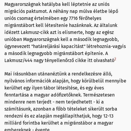
Magyarországnak hatályba kell léptetnie az uniós
migrációs paktumot. A néhány nap múlva életbe lépő
uniós csomag értelmében egy 7716 férőhelyes
migránstábort kell létesítenie hazánknak. Az általunk
idézett Lakmusz-cikk azt is elismerte, hogy az egész
unióban Magyarországnak kell a második legnagyobb,
úgynevezett "határeljárási kapacitást" létrehoznia-vagyis
a második legnagyobb migránstábort építenie. A
2
Lakmusz/444 nagy tényellenőrző cikke itt olvasható
Mai írásunkban utánanéztünk a rendelkezésre álló,
nyilvános információk alapján, hogy körülbelül mennyibe
kerülhet egy ilyen tábor létesítése, és egy éves
fenntartása a magyar adófizetőknek. Természetesen
mindenre nem terjedt - nem terjedhetett - ki a
számításunk, azonban a főbb tételeket sikerült sorba
rendezni és ez alapján megállapíthatjuk, hogy 12-13
milliárd forintba kerülhet a migránstábor a magyar
embereknek - évente.