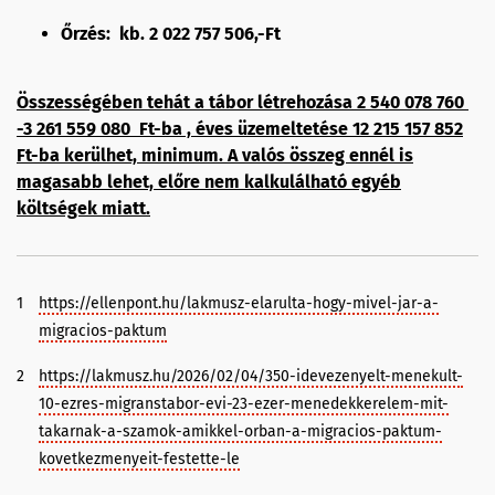
Őrzés: kb. 2 022 757 506,-Ft
Összességében tehát a tábor létrehozása 2 540 078 760
-3 261 559 080 Ft-ba , éves üzemeltetése 12 215 157 852
Ft-ba kerülhet, minimum. A valós összeg ennél is
magasabb lehet, előre nem kalkulálható egyéb
költségek miatt.
1
https://ellenpont.hu/lakmusz-elarulta-hogy-mivel-jar-a-
migracios-paktum
2
https://lakmusz.hu/2026/02/04/350-idevezenyelt-menekult-
10-ezres-migranstabor-evi-23-ezer-menedekkerelem-mit-
takarnak-a-szamok-amikkel-orban-a-migracios-paktum-
kovetkezmenyeit-festette-le