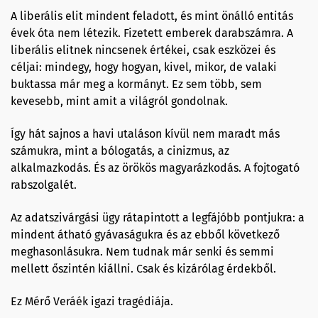
A liberális elit mindent feladott, és mint önálló entitás
évek óta nem létezik. Fizetett emberek darabszámra. A
liberális elitnek nincsenek értékei, csak eszközei és
céljai: mindegy, hogy hogyan, kivel, mikor, de valaki
buktassa már meg a kormányt. Ez sem több, sem
kevesebb, mint amit a világról gondolnak.
Így hát sajnos a havi utaláson kívül nem maradt más
számukra, mint a bólogatás, a cinizmus, az
alkalmazkodás. És az örökös magyarázkodás. A fojtogató
rabszolgalét.
Az adatszivárgási ügy rátapintott a legfájóbb pontjukra: a
mindent átható gyávaságukra és az ebből következő
meghasonlásukra. Nem tudnak már senki és semmi
mellett őszintén kiállni. Csak és kizárólag érdekből.
Ez Mérő Veráék igazi tragédiája.