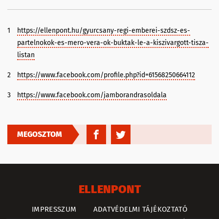
1
https://ellenpont.hu/gyurcsany-regi-emberei-szdsz-es-
partelnokok-es-mero-vera-ok-buktak-le-a-kiszivargott-tisza-
listan
2
https://www.facebook.com/profile.php?id=61568250664112
3
https://www.facebook.com/jamborandrasoldala
MEGOSZTOM
ELLENPONT
IMPRESSZUM
ADATVÉDELMI TÁJÉKOZTATÓ