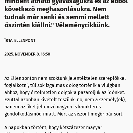
mindent átható gyávaságukra és az ebből
következő meghasonlásukra. Nem
tudnak már senki és semmi mellett
őszintén kiállni." Véleménycikkünk.
ÍRTA: ELLENPONT
2025. NOVEMBER 8. 16:50
Az Ellenponton nem szoktunk jelentéktelen szereplőkkel
foglalkozni, túl sok izgalmas dolog történik a világban
ahhoz, hogy értelmetlen dolgokra pazaroljuk az időnket.
Ezúttal azonban kivételt teszünk: no, nem a személy(ek),
hanem az őket jellemző nagyon is karakteres
gondolkodásmód miatt. Mert az viszont megér pár sort.
A napokban történt, hogy kétszázezer magyar