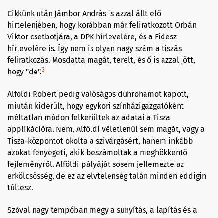
Cikkünk után Jámbor András is azzal állt elő
hirtelenjében, hogy korábban már feliratkozott Orbán
Viktor csetbotjára, a DPK hírlevelére, és a Fidesz
hírlevelére is. Így nem is olyan nagy szám a tiszás
feliratkozás. Mosdatta magát, terelt, és ő is azzal jött,
3
hogy "de".
Alföldi Róbert pedig valóságos dührohamot kapott,
miután kiderült, hogy egykori színházigazgatóként
méltatlan módon felkerültek az adatai a Tisza
applikációra. Nem, Alföldi véletlenül sem magát, vagy a
Tisza-központot okolta a szivárgásért, hanem inkább
azokat fenyegeti, akik beszámoltak a meghökkentő
fejleményről. Alföldi pályáját sosem jellemezte az
erkölcsösség, de ez az elvtelenség talán minden eddigin
túltesz.
Szóval nagy tempóban megy a sunyítás, a lapítás és a