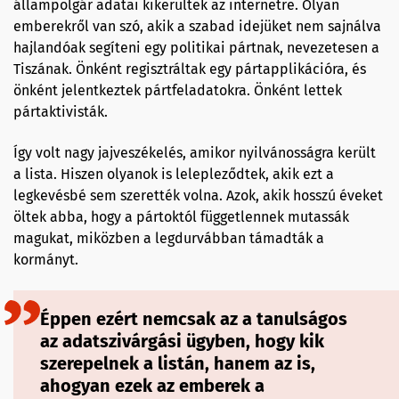
állampolgár adatai kikerültek az internetre. Olyan
emberekről van szó, akik a szabad idejüket nem sajnálva
hajlandóak segíteni egy politikai pártnak, nevezetesen a
Tiszának. Önként regisztráltak egy pártapplikációra, és
önként jelentkeztek pártfeladatokra. Önként lettek
pártaktivisták.
Így volt nagy jajveszékelés, amikor nyilvánosságra került
a lista. Hiszen olyanok is lelepleződtek, akik ezt a
legkevésbé sem szerették volna. Azok, akik hosszú éveket
öltek abba, hogy a pártoktól függetlennek mutassák
magukat, miközben a legdurvábban támadták a
kormányt.
Éppen ezért nemcsak az a tanulságos
az adatszivárgási ügyben, hogy kik
szerepelnek a listán, hanem az is,
ahogyan ezek az emberek a