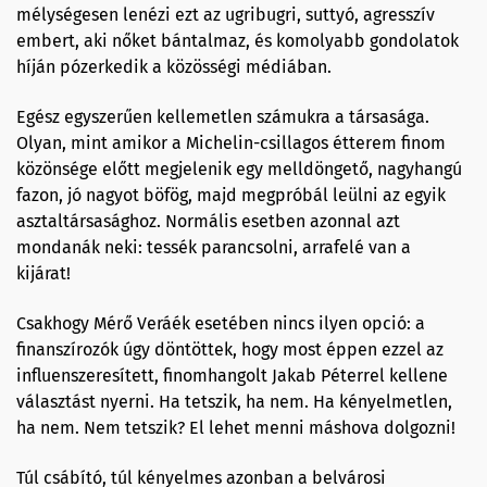
mélységesen lenézi ezt az ugribugri, suttyó, agresszív
embert, aki nőket bántalmaz, és komolyabb gondolatok
híján pózerkedik a közösségi médiában.
Egész egyszerűen kellemetlen számukra a társasága.
Olyan, mint amikor a Michelin-csillagos étterem finom
közönsége előtt megjelenik egy melldöngető, nagyhangú
fazon, jó nagyot böfög, majd megpróbál leülni az egyik
asztaltársasághoz. Normális esetben azonnal azt
mondanák neki: tessék parancsolni, arrafelé van a
kijárat!
Csakhogy Mérő Veráék esetében nincs ilyen opció: a
finanszírozók úgy döntöttek, hogy most éppen ezzel az
influenszeresített, finomhangolt Jakab Péterrel kellene
választást nyerni. Ha tetszik, ha nem. Ha kényelmetlen,
ha nem. Nem tetszik? El lehet menni máshova dolgozni!
Túl csábító, túl kényelmes azonban a belvárosi