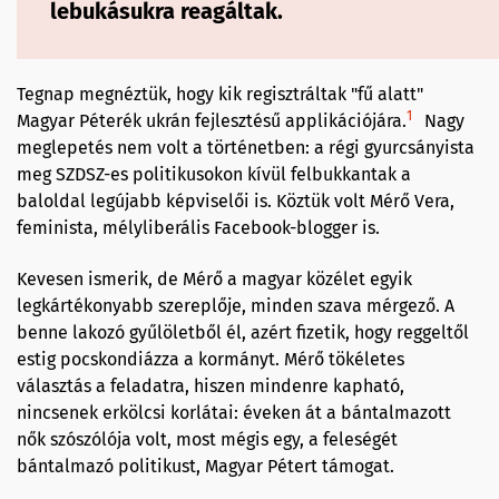
lebukásukra reagáltak.
Tegnap megnéztük, hogy kik regisztráltak "fű alatt"
1
Magyar Péterék ukrán fejlesztésű applikációjára.
Nagy
meglepetés nem volt a történetben: a régi gyurcsányista
meg SZDSZ-es politikusokon kívül felbukkantak a
baloldal legújabb képviselői is. Köztük volt Mérő Vera,
feminista, mélyliberális Facebook-blogger is.
Kevesen ismerik, de Mérő a magyar közélet egyik
legkártékonyabb szereplője, minden szava mérgező. A
benne lakozó gyűlöletből él, azért fizetik, hogy reggeltől
estig pocskondiázza a kormányt. Mérő tökéletes
választás a feladatra, hiszen mindenre kapható,
nincsenek erkölcsi korlátai: éveken át a bántalmazott
nők szószólója volt, most mégis egy, a feleségét
bántalmazó politikust, Magyar Pétert támogat.