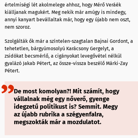
értelmiségi lét akolmelege ahhoz, hogy Mérő Veráék
kiálljanak magukért. Meg nekik már amúgy is mindegy,
annyi kanyart bevállaltak már, hogy egy újabb nem oszt,
nem szoroz.
Szolgálták ők már a színtelen-szagtalan Bajnai Gordont, a
tehetetlen, bárgyúmosolyú Karácsony Gergelyt, a
zsidókat becsmérlő, a cigányokat levegővétel nélkül
gyalázó Jakab Pétert, az össze-vissza beszélő Márki-Zay
Pétert.
De most komolyan?! Mit számít, hogy
vállalnak még egy nőverő, gyenge
idegzetű politikust is? Semmit. Megy
az újabb rubrika a szégyenfalra,
megszokták már a mozdulatot.