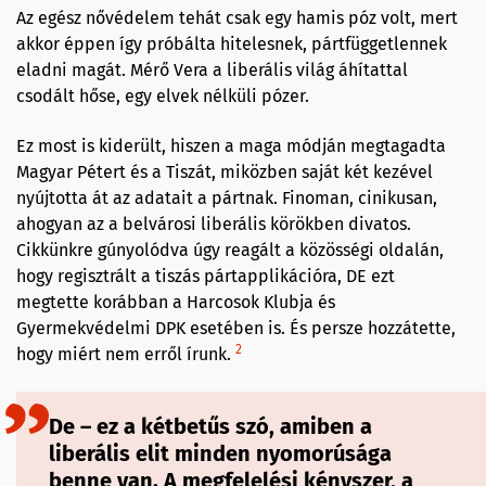
Az egész nővédelem tehát csak egy hamis póz volt, mert
akkor éppen így próbálta hitelesnek, pártfüggetlennek
eladni magát. Mérő Vera a liberális világ áhítattal
csodált hőse, egy elvek nélküli pózer.
Ez most is kiderült, hiszen a maga módján megtagadta
Magyar Pétert és a Tiszát, miközben saját két kezével
nyújtotta át az adatait a pártnak. Finoman, cinikusan,
ahogyan az a belvárosi liberális körökben divatos.
Cikkünkre gúnyolódva úgy reagált a közösségi oldalán,
hogy regisztrált a tiszás pártapplikációra, DE ezt
megtette korábban a Harcosok Klubja és
Gyermekvédelmi DPK esetében is. És persze hozzátette,
2
hogy miért nem erről írunk.
De – ez a kétbetűs szó, amiben a
liberális elit minden nyomorúsága
benne van. A megfelelési kényszer, a