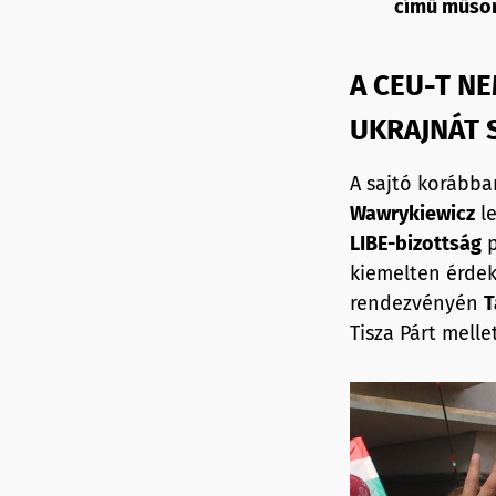
című műso
A CEU-T NE
UKRAJNÁT 
A sajtó korább
Wawrykiewicz
le
LIBE-bizottság
p
kiemelten érdek
rendezvényén
T
Tisza Párt mellet