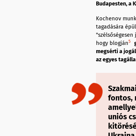
Budapesten, a 
Kochenov munk
tagadására épül
"szélsőségesen j
5
hogy blogján
megsérti a jogá
az egyes tagálla
Szakmai
fontos,
amellye
uniós c
kitörés
Ukrajna 