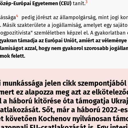
3
Közép-Európai Egyetemen (CEU)
tanít.
4
ássága
pedig jórészt az állampolgárság, mint jogi ko
. Másik szakterülete a jogállamiság, amelyet egy sajáto
ogpozitivista" szemléletben képzel el. A gyakorlatban e
gyakran támadja az Európai Uniót, amiért az véleménye 
llamiságot azzal, hogy nem gyakorol szorosabb jogállam
mok felett.
 munkássága jelen cikk szempontjából 
 mert ez alapozza meg azt az elkötelező
l a háború kitörése óta támogatja Ukra
satlakozását. Sőt, már a háború 2022-es
ét követően Kochenov nyilvánosan tám
azonnali EU-csatlakozását is. Egy inter