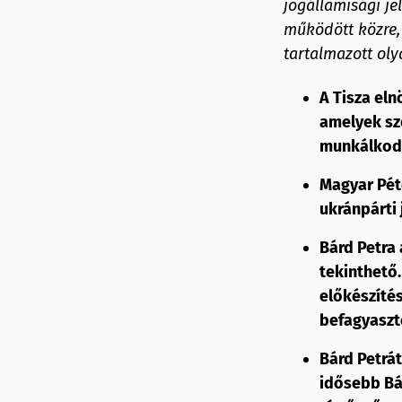
jogállamisági j
működött közre, 
tartalmazott olya
A Tisza eln
amelyek sz
munkálkod
Magyar Pét
ukránpárti 
Bárd Petra 
tekinthető.
előkészíté
befagyaszto
Bárd Petrát
idősebb Bár