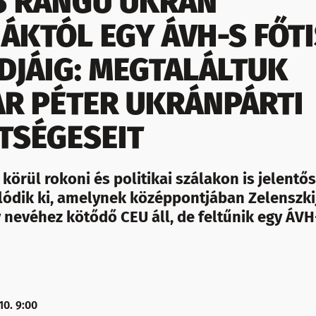
 RANGÚ UKRÁN
ÁKTÓL EGY ÁVH-S FŐT
DJÁIG: MEGTALÁLTUK
R PÉTER UKRÁNPÁRTI
TSÉGESEIT
körül rokoni és politikai szálakon is jelentő
lódik ki, amelynek középpontjában Zelenszkij
nevéhez kötődő CEU áll, de feltűnik egy ÁVH-
0. 9:00