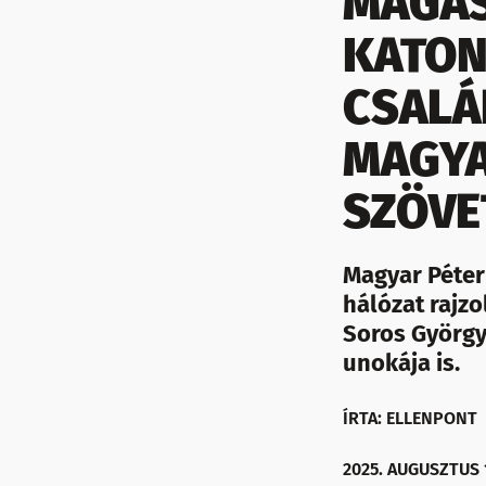
MAGAS
KATON
CSALÁ
MAGYA
SZÖVE
Magyar Péter 
hálózat rajzo
Soros György 
unokája is.
ÍRTA: ELLENPONT
2025. AUGUSZTUS 1