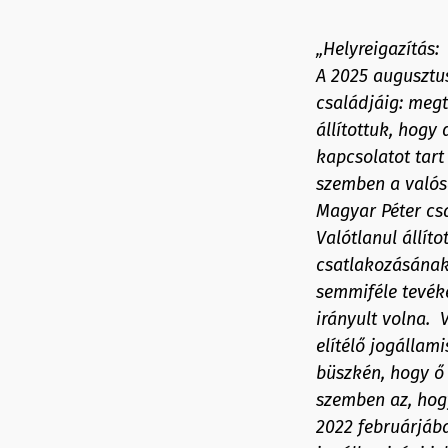
„Helyreigazítás:
A 2025 augusztus
családjáig: megt
állítottuk, hogy
kapcsolatot tart
szemben a valósá
Magyar Péter cs
Valótlanul állít
csatlakozásának 
semmiféle tevék
irányult volna. 
elítélő jogállami
büszkén, hogy ő 
szemben az, hogy
2022 februárjába