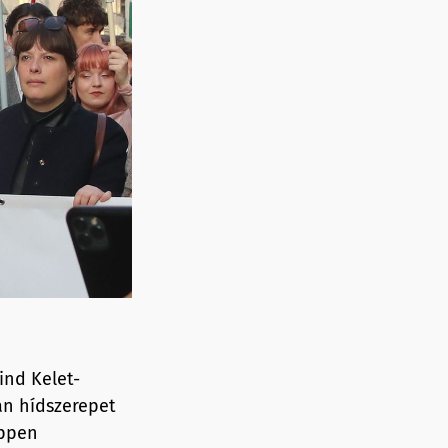
ind Kelet-
an hídszerepet
éppen