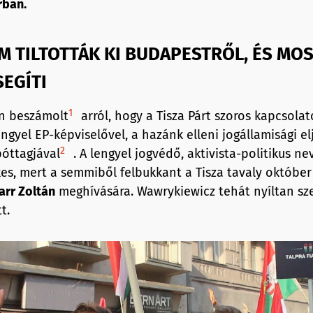
rban.
M TILTOTTÁK KI BUDAPESTRŐL, ÉS MO
SEGÍTI
1
an beszámolt
arról, hogy a Tisza Párt szoros kapcsola
ngyel EP-képviselővel, a hazánk elleni jogállamisági el
2
óttagjával
. A lengyel jogvédő, aktivista-politikus ne
es, mert a semmiből felbukkant a Tisza tavaly október
arr Zoltán
meghívására. Wawrykiewicz tehát nyíltan sze
t.