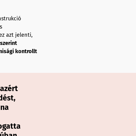
nstrukció
s
z azt jelenti,
szerint
isági kontrollt
azért
dést,
jna
ogatta
júban