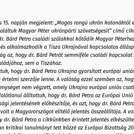
 15. napján megjelent: „Magas rangú ukrán katonáktól e
aláltuk Magyar Péter ukránpárti szövetségesit” című cik
 dr. Bárd Petra családi szálakkal kötődik Magyar Péterhez
 és alkalmazkodik a Tisza Ukrajnával kapcsolatos állásp
g az, hogy dr. Bárd Petrát semmiféle családi kapcsolat
aládjához, sem a Tiszához.
ottuk, hogy dr. Bárd Petra Ukrajna gyorsított európai unió
értelmi szerzője lenne. A valóság ezzel szemben az, hogy
enységet nem végzett, amely Ukrajna európai uniós csat
Valótlanul állítottuk, hogy dr. Bárd Petra az Európai Un
sági jelentésének előkészítője, és azt, hogy dr. Bárd Petra
volt a Magyarországot elítélő jelentés összeállítója. A va
 dr. Bárd Petra a cikkünkben érintett jelentés elkészülte
n kritikai tanulmányt tett közzé az Európai Bizottság 20