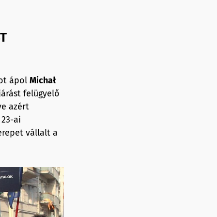
ST
tot ápol
Michał
járást felügyelő
ve azért
 23-ai
repet vállalt a