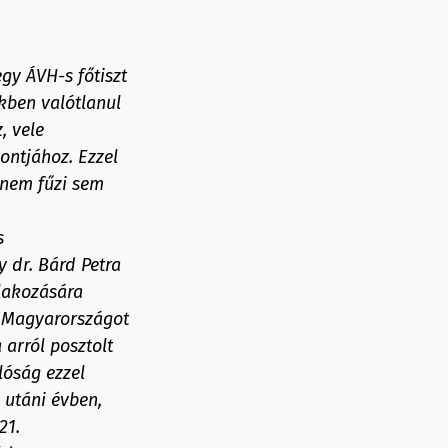
gy ÁVH-s főtiszt
kben valótlanul
, vele
ontjához. Ezzel
 nem fűzi sem
s
 dr. Bárd Petra
lakozására
ió Magyarországot
 arról posztolt
lóság ezzel
 utáni évben,
21.