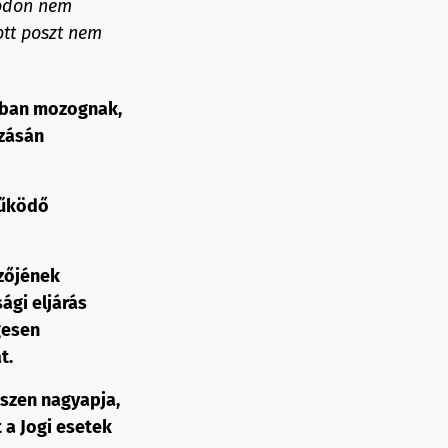
módon nem
ott poszt nem
atban mozognak,
ozásán
működő
rzőjének
ági eljárás
gesen
t.
iszen nagyapja,
 a Jogi esetek