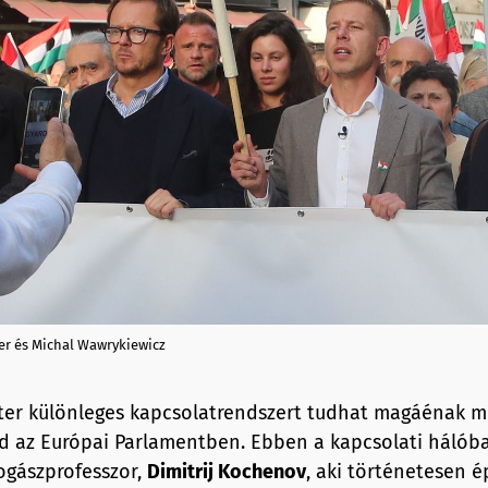
er és Michal Wawrykiewicz
ter különleges kapcsolatrendszert tudhat magáénak m
 az Európai Parlamentben. Ebben a kapcsolati hálób
jogászprofesszor,
Dimitrij Kochenov
, aki történetesen 