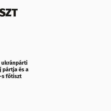
ISZT
s ukránpárti
 pártja és a
s főtiszt