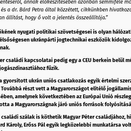
elentéséről, annak előkészítésében azonban semmiféle 
és a dr. Bárd Petra által közzétett, cikkünkben hivatkoz
n állítást, hogy ő volt a jelentés összeállítója.”
ökének nyugati politikai szövetségesei is olyan hálóz
élsőségesen ukránpárti jogtechnikai eszközök kidolg
nak.
er családi kapcsolatai pedig egy a CEU berkein belül 
jogászdinasztiához fűzik.
a gyorsított ukrán uniós csatlakozás egyik értelmi sze
 Továbbá részt vett a Magyarországot elítélő jogállamis
sében, amelynek következtében az Európai Unió részle
tta a Magyarországnak járó uniós források folyósításá
 családi szálak is köthetik Magyar Péter családjához, h
d Károly, Erőss Pál egyik legközelebbi munkatársa volt