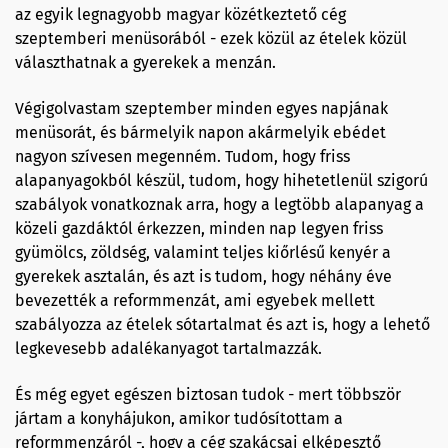
az egyik legnagyobb magyar közétkeztető cég
szeptemberi menüsorából - ezek közül az ételek közül
választhatnak a gyerekek a menzán.
Végigolvastam szeptember minden egyes napjának
menüsorát, és bármelyik napon akármelyik ebédet
nagyon szívesen megenném. Tudom, hogy friss
alapanyagokból készül, tudom, hogy hihetetlenül szigorú
szabályok vonatkoznak arra, hogy a legtöbb alapanyag a
közeli gazdáktól érkezzen, minden nap legyen friss
gyümölcs, zöldség, valamint teljes kiőrlésű kenyér a
gyerekek asztalán, és azt is tudom, hogy néhány éve
bevezették a reformmenzát, ami egyebek mellett
szabályozza az ételek sótartalmat és azt is, hogy a lehető
legkevesebb adalékanyagot tartalmazzák.
És még egyet egészen biztosan tudok - mert többször
jártam a konyhájukon, amikor tudósítottam a
reformmenzáról -, hogy a cég szakácsai elképesztő