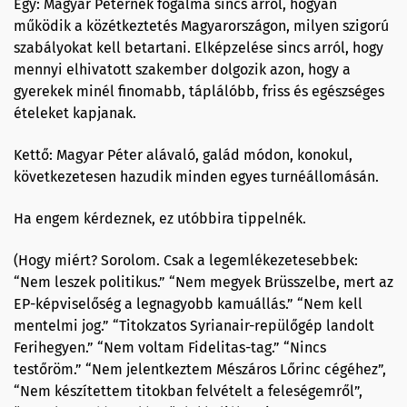
Egy: Magyar Péternek fogalma sincs arról, hogyan
működik a közétkeztetés Magyarországon, milyen szigorú
szabályokat kell betartani. Elképzelése sincs arról, hogy
mennyi elhivatott szakember dolgozik azon, hogy a
gyerekek minél finomabb, táplálóbb, friss és egészséges
ételeket kapjanak.
Kettő: Magyar Péter alávaló, galád módon, konokul,
következetesen hazudik minden egyes turnéállomásán.
Ha engem kérdeznek, ez utóbbira tippelnék.
(Hogy miért? Sorolom. Csak a legemlékezetesebbek:
“Nem leszek politikus.” “Nem megyek Brüsszelbe, mert az
EP-képviselőség a legnagyobb kamuállás.” “Nem kell
mentelmi jog.” “Titokzatos Syrianair-repülőgép landolt
Ferihegyen.” “Nem voltam Fidelitas-tag.” “Nincs
testőröm.” “Nem jelentkeztem Mészáros Lőrinc cégéhez”,
“Nem készítettem titokban felvételt a feleségemről”,