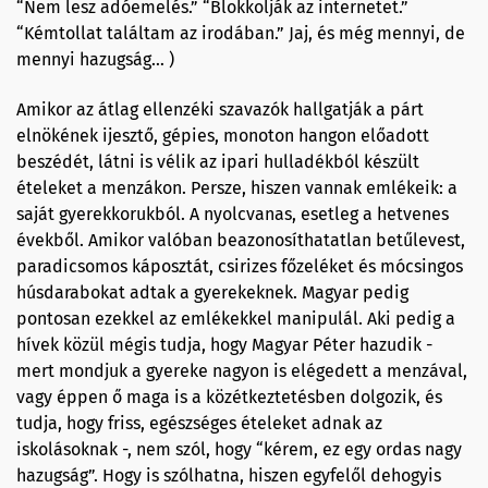
“Nem lesz adóemelés.” “Blokkolják az internetet.”
“Kémtollat találtam az irodában.” Jaj, és még mennyi, de
mennyi hazugság… )
Amikor az átlag ellenzéki szavazók hallgatják a párt
elnökének ijesztő, gépies, monoton hangon előadott
beszédét, látni is vélik az ipari hulladékból készült
ételeket a menzákon. Persze, hiszen vannak emlékeik: a
saját gyerekkorukból. A nyolcvanas, esetleg a hetvenes
évekből. Amikor valóban beazonosíthatatlan betűlevest,
paradicsomos káposztát, csirizes főzeléket és mócsingos
húsdarabokat adtak a gyerekeknek. Magyar pedig
pontosan ezekkel az emlékekkel manipulál. Aki pedig a
hívek közül mégis tudja, hogy Magyar Péter hazudik -
mert mondjuk a gyereke nagyon is elégedett a menzával,
vagy éppen ő maga is a közétkeztetésben dolgozik, és
tudja, hogy friss, egészséges ételeket adnak az
iskolásoknak -, nem szól, hogy “kérem, ez egy ordas nagy
hazugság”. Hogy is szólhatna, hiszen egyfelől dehogyis