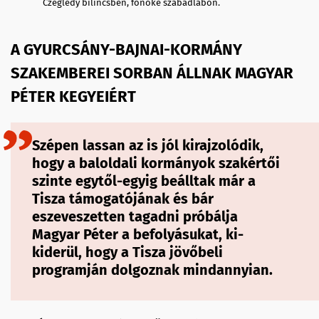
Czeglédy bilincsben, főnöke szabadlábon.
A GYURCSÁNY-BAJNAI-KORMÁNY
SZAKEMBEREI SORBAN ÁLLNAK MAGYAR
PÉTER KEGYEIÉRT
Szépen lassan az is jól kirajzolódik,
hogy a baloldali kormányok szakértői
szinte egytől-egyig beálltak már a
Tisza támogatójának és bár
eszeveszetten tagadni próbálja
Magyar Péter a befolyásukat, ki-
kiderül, hogy a Tisza jövőbeli
programján dolgoznak mindannyian.