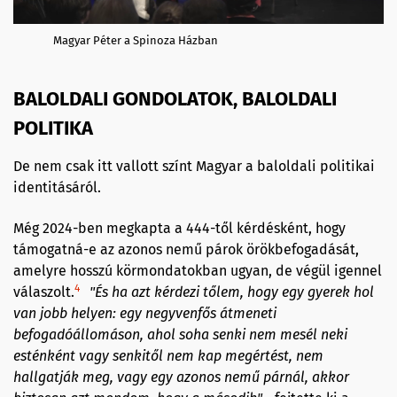
Magyar Péter a Spinoza Házban
BALOLDALI GONDOLATOK, BALOLDALI
POLITIKA
De nem csak itt vallott színt Magyar a baloldali politikai
identitásáról.
Még 2024-ben megkapta a 444-től kérdésként, hogy
támogatná-e az azonos nemű párok örökbefogadását,
amelyre hosszú körmondatokban ugyan, de végül igennel
4
válaszolt.
"És ha azt kérdezi tőlem, hogy egy gyerek hol
van jobb helyen: egy negyvenfős átmeneti
befogadóállomáson, ahol soha senki nem mesél neki
esténként vagy senkitől nem kap megértést, nem
hallgatják meg, vagy egy azonos nemű párnál, akkor