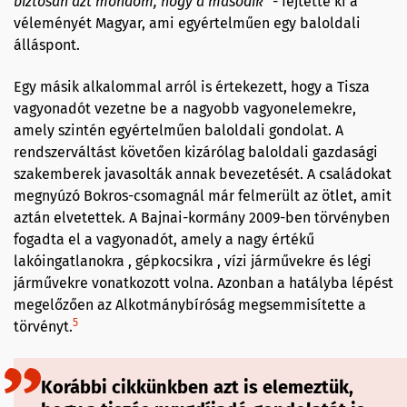
biztosan azt mondom, hogy a második"
- fejtette ki a
véleményét Magyar, ami egyértelműen egy baloldali
álláspont.
Egy másik alkalommal arról is értekezett, hogy a Tisza
vagyonadót vezetne be a nagyobb vagyonelemekre,
amely szintén egyértelműen baloldali gondolat. A
rendszerváltást követően kizárólag baloldali gazdasági
szakemberek javasolták annak bevezetését. A családokat
megnyúzó Bokros-csomagnál már felmerült az ötlet, amit
aztán elvetettek. A Bajnai-kormány 2009-ben törvényben
fogadta el a vagyonadót, amely a nagy értékű
lakóingatlanokra , gépkocsikra , vízi járművekre és légi
járművekre vonatkozott volna. Azonban a hatályba lépést
megelőzően az Alkotmánybíróság megsemmisítette a
5
törvényt.
Korábbi cikkünkben azt is elemeztük,