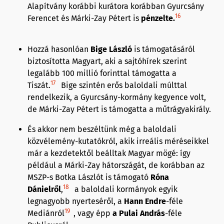
Alapítvány korábbi kurátora korábban Gyurcsány
16
Ferencet és Márki-Zay Pétert is
pénzelte.
Hozzá hasonlóan
Bige László
is támogatásáról
biztosította Magyart, aki a sajtóhírek szerint
legalább 100 millió forinttal támogatta a
17
Tiszát.
Bige szintén erős baloldali múlttal
rendelkezik, a Gyurcsány-kormány kegyence volt,
de Márki-Zay Pétert is támogatta a műtrágyakirály.
És akkor nem beszéltünk még a baloldali
közvélemény-kutatókról, akik irreális méréseikkel
már a kezdetektől beálltak Magyar mögé: így
például a Márki-Zay hátországát, de korábban az
MSZP-s Botka Lászlót is támogató
Róna
18
Dánielről
,
a baloldali kormányok egyik
legnagyobb nyerteséről, a
Hann Endre
-féle
19
Mediánról
, vagy épp
a Pulai András
-féle