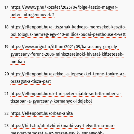
17
https://www.vg.hu/kozelet/2025/04/bige-laszlo-magyar-
peter-nitrogenmuvek-2
18
https://ellenpont.hu/a-tiszanak-kedvezo-mereseket-keszito-
politologus-nemreg-egy-140-millios-budai-penthouse-t-vett
19
https://www.origo.hu/itthon/2021/09/karacsony-gergely-
gyurcsany-ferenc-2006-miniszterelnoki-hivatal-kifizetesek-
median
20
https://ellenpont.hu/ezekkel-a-lepesekkel-tenne-tonkre-az-
orszagot-a-tisza-part
21
https://ellenpont.hu/dr-turi-peter-ujabb-sertett-ember-a-
tiszaban-a-gyurcsany-kormanyok-idejebol
22
https://ellenpont.hu/orban-anita
23
https://hirtv.hu/ahirtvhirei/marki-zay-helyett-ma-mar-
magyart-tamogatja-az-orszag-egyik-legnagyobb-