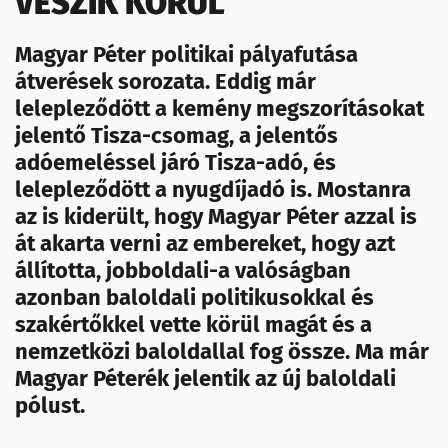
VESZIK KÖRÜL
Magyar Péter politikai pályafutása
átverések sorozata. Eddig már
lelepleződött a kemény megszorításokat
jelentő Tisza-csomag, a jelentős
adóemeléssel járó Tisza-adó, és
lelepleződött a nyugdíjadó is. Mostanra
az is kiderült, hogy Magyar Péter azzal is
át akarta verni az embereket, hogy azt
állította, jobboldali-a valóságban
azonban baloldali politikusokkal és
szakértőkkel vette körül magát és a
nemzetközi baloldallal fog össze. Ma már
Magyar Péterék jelentik az új baloldali
pólust.