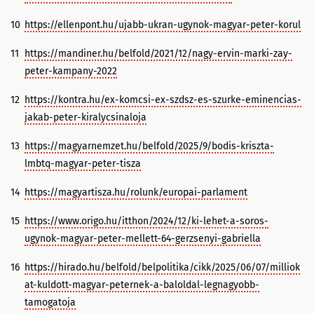
10
https://ellenpont.hu/ujabb-ukran-ugynok-magyar-peter-korul
11
https://mandiner.hu/belfold/2021/12/nagy-ervin-marki-zay-
peter-kampany-2022
12
https://kontra.hu/ex-komcsi-ex-szdsz-es-szurke-eminencias-
jakab-peter-kiralycsinaloja
13
https://magyarnemzet.hu/belfold/2025/9/bodis-kriszta-
lmbtq-magyar-peter-tisza
14
https://magyartisza.hu/rolunk/europai-parlament
15
https://www.origo.hu/itthon/2024/12/ki-lehet-a-soros-
ugynok-magyar-peter-mellett-64-gerzsenyi-gabriella
16
https://hirado.hu/belfold/belpolitika/cikk/2025/06/07/milliok
at-kuldott-magyar-peternek-a-baloldal-legnagyobb-
tamogatoja