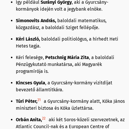
Így például
Surányi György
, aki a Gyurcsány-
kormányok idején volt a jegybank elnöke.
Simonovits András,
baloldali matematikus,
közgazdász, a baloldali Sziget fellépője.
Kéri László,
baloldali politiológus, a hírhedt Heti
Hetes tagja.
Kéri felesége,
Petschnig Mária Zita
, a baloldali
Pénzügykutató munkatársa, aki Magyarék
programírója is.
Kincses Gyula
, a Gyurcsány-kormány vizitdíjat
bevezető államtitkára.
21
Túri Péter,
a Gyurcsány-kormány alatt, Kóka János
miniszteri biztosa és Kóka üzlettársa.
22
Orbán Anita,
aki két Soros-közeli szervezetnek, az
Atlantic Council-nak és a European Centre of