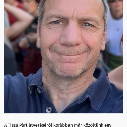
A Tisza Párt átveréséről korábban már közöltünk egy