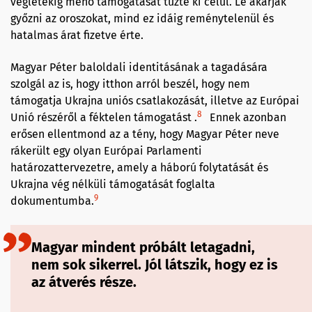
végletekig menő támogatását tűzte ki célul. Le akarják
győzni az oroszokat, mind ez idáig reménytelenül és
hatalmas árat fizetve érte.
Magyar Péter baloldali identitásának a tagadására
szolgál az is, hogy itthon arról beszél, hogy nem
támogatja Ukrajna uniós csatlakozását, illetve az Európai
8
Unió részéről a féktelen támogatást .
Ennek azonban
erősen ellentmond az a tény, hogy Magyar Péter neve
rákerült egy olyan Európai Parlamenti
határozattervezetre, amely a háború folytatását és
Ukrajna vég nélküli támogatását foglalta
9
dokumentumba.
Magyar mindent próbált letagadni,
nem sok sikerrel. Jól látszik, hogy ez is
az átverés része.