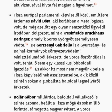
13
aktivizmusával hívta fel magára a figyelmet.
Tisza európai parlamenti képviselői közül említésre
érdemes
Dávid Dóra
, aki korábban a Meta jogásza
volt, de még azelőtt egy olyan nemzetközi ügyvédi
irodában dolgozott, mint a
Freshfields Bruckhaus
Deringer,
amelyik Soros Györgyöt személyesen
14
védte.
De
Gerzsenyi Gabriella
is a Gyurcsány- és
Bajnai-kormányok Környezetvédelmi
Minisztériumából érkezett, de Soros-ösztöndíjas is
volt, tehát ő sem egy klasszikus jobboldali
15
igazolás.
És akkor itt most nem megyünk bele a
Tisza képviselőinek asszisztenseibe, akik közül
szintén sokan a globalista baloldal legmélyéről
érkeztek.
Bojár Gábor
milliárdos, baloldali vállalkozó is
szinte azonnal beállt a Tisza mögé és sok millió
forinttal támogatta Magyar Pétert. A Soros