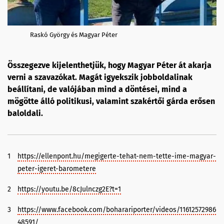
Raskó György és Magyar Péter
Összegezve kijelenthetjük, hogy Magyar Péter át akarja
verni a szavazókat. Magát igyekszik jobboldalinak
beállítani, de valójában mind a döntései, mind a
mögötte álló politikusi, valamint szakértői gárda erősen
baloldali.
1
https://ellenpont.hu/megigerte-tehat-nem-tette-ime-magyar-
peter-igeret-barometere
2
https://youtu.be/8cJulnczg2E?t=1
3
https://www.facebook.com/boharariporter/videos/11612572986
48591/