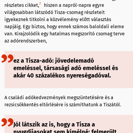
7
részletes cikket,
hiszen a napról-napra egyre
világosabban látszódó Tisza-csomag részleteit
igyekeznek titkolni a közvélemény előtt választás
napjáig. Egy biztos, hogy ennek számos baloldali eleme
van. Kirajzolódik egy hatalmas megszorító csomag terve
az adórendszerben,
ez a Tisza-adó: jövedelemadó
emeléssel, társasági adó emeléssel és
akár 40 százalékos nyereségadóval.
A családi adókedvezmények megszüntetésére és a
rezsicsökkentés eltörlésére is számíthatunk a Tiszától.
Jól látszik az is, hogy a Tisza a
nyugdíjasokat sem kímélné: felmerült