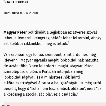
ÍRTA: ELLENPONT
2025. NOVEMBER 2. 7:00
Magyar Péter
politikáját a legjobban az átverés szóval
lehet jellemezni. Rengeteg példát lehet felsorolni, ahogy
1
azt korábbi cikkünkben meg is tettük.
Van azonban egy fontos szempont, amit érdemes még
idevenni. Magyar ugyanis magát jobboldalinak hazudta,
de aztán több ízben leleplezte magát. Magyar Péter
színrelépése elején, a Partizán interjúban még
jobboldaliságával, és a miniszterelnök iránti
elkötelezettségével áltatta a hallgatóságát. Itt még arról
beszélt, hogy ő "soha nem lesz a másik oldalon", mert "ez
2
a közösség a szocializációja", ez a családja.