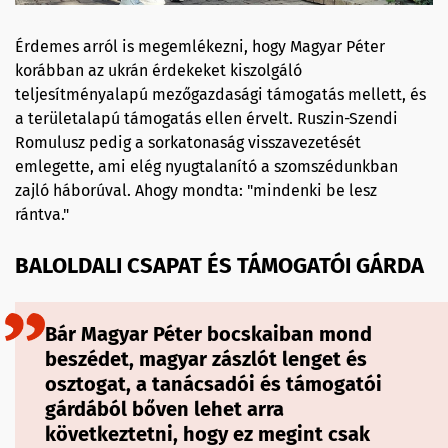
Érdemes arról is megemlékezni, hogy Magyar Péter
korábban az ukrán érdekeket kiszolgáló
teljesítményalapú mezőgazdasági támogatás mellett, és
a területalapú támogatás ellen érvelt. Ruszin-Szendi
Romulusz pedig a sorkatonaság visszavezetését
emlegette, ami elég nyugtalanító a szomszédunkban
zajló háborúval. Ahogy mondta: "mindenki be lesz
rántva."
BALOLDALI CSAPAT ÉS TÁMOGATÓI GÁRDA
Bár Magyar Péter bocskaiban mond
beszédet, magyar zászlót lenget és
osztogat, a tanácsadói és támogatói
gárdából bőven lehet arra
következtetni, hogy ez megint csak