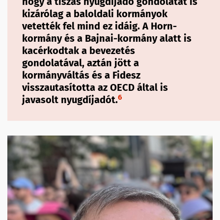
hogy a tiszás nyugdíjadó gondolatát is
kizárólag a baloldali kormányok
vetették fel mind ez idáig. A Horn-
kormány és a Bajnai-kormány alatt is
kacérkodtak a bevezetés
gondolatával, aztán jött a
kormányváltás és a Fidesz
visszautasította az OECD által is
6
javasolt nyugdíjadót.