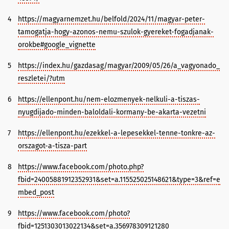
4
https://magyarnemzet.hu/belfold/2024/11/magyar-peter-
tamogatja-hogy-azonos-nemu-szulok-gyereket-fogadjanak-
orokbe#google_vignette
5
https://index.hu/gazdasag/magyar/2009/05/26/a_vagyonado_
reszletei/?utm
6
https://ellenpont.hu/nem-elozmenyek-nelkuli-a-tiszas-
nyugdijado-minden-baloldali-kormany-be-akarta-vezetni
7
https://ellenpont.hu/ezekkel-a-lepesekkel-tenne-tonkre-az-
orszagot-a-tisza-part
8
https://www.facebook.com/photo.php?
fbid=24005881912352931&set=a.115525025148621&type=3&ref=e
mbed_post
9
https://www.facebook.com/photo?
fbid=1251303013022134&set=a.356978309121280