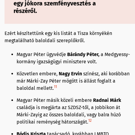
egy jókora szemfényvesztés a
részéről.
Ezért készítettünk egy kis listát a Tisza környékén
megtalálható baloldali szereplőkről.
Magyar Péter ügyvédje
Bárándy Péter,
a Medgyessy-
kormány igazságügyi minisztere volt.
Közvetlen embere,
Nagy Ervin
színész, aki korábban
már Márki-Zay Péter mögött is állást foglalt a
11
baloldal mellett.
Magyar Péter másik közeli embere
Radnai Márk
családja is megjárta az SZDSZ-től, a Jobbikon át
Márki-Zayig az összes baloldali, vagy balra húzó
12
politikai reménység hátországát.
Bódis Kriszta
tanácsadó, korábban LMBTQ