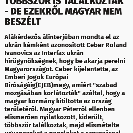
TÖBBSZÖR IS TALÁLKOZTAK
- DE EZEKRŐL MAGYAR NEM
BESZÉLT
Alákérdezős álinterjúban mondta el az
ukrán kémként azonosított Ceber Roland
Ivanovics az Interfax ukrán
hírügynökségnek, hogy be akarja perelni
Magyarországot. Ceber kijelentette, az
Emberi Jogok Európai
Bíróságáig(EJEB)megy, amiért "szabad
mozgásában korlátozták" azáltal, hogy a
magyar kormány kitiltotta az ország
területéről. Magyar Péterről ellenben
elismerően nyilatkozott, kiderült,
többször találkoztak, majd elismételte