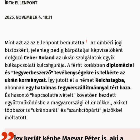
ÍRTA: ELLENPONT
2025. NOVEMBER 4. 18:31
1
Mint azt az az Ellenpont bemutatta,
az emberi jogi
biztosként, jelenleg pedig kárpátaljai képviselőként
dolgozó
Ceber Roland
az ukrán szolgálatok egyik
külkapcsolati kulcsfigurája. A férfit korábban
diplomáciai
és "fegyverbeszerző" tevékenységekre is felkérte az
ukrán kormányzat.
Így jutott el a német
Reichstagba
,
ahonnan
egy hatalmas fegyverszállítmánnyal tért haza.
És hasonló "kapcsolatfelvételt" követően kezdett
együttműködésbe a magyarországi ellenzékkel, akiket
többször is "ukránbarát" és "szankciópárti" jelzőkkel
méltatott.
Így került képbe Magyar Péter is, aki a