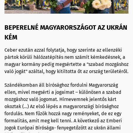
BEPERELNÉ MAGYARORSZÁGOT AZ UKRÁN
KÉM
Ceber ezután azzal folytatja, hogy szerinte az ellenzéki
pártok körüli hálózatépítés nem számít kémkedésnek, a
magyar kormány pedig megsértette a "szabad mozgáshoz
való jogát" azáltal, hogy kitiltotta őt az ország területéről.
Szándékomban áll bírósághoz fordulni Magyarország
ellen, mivel megsérti a jogaimat – különösen a szabad
mozgáshoz való jogomat. Hírnevemnek jelentős kárt
okoztak (…) Az első lépés a magyarországi bírósághoz
fordulás. Nem fűzök hozzá nagy reményeket, de ez egy
formalitás, amit meg kell tenni. A következő az Emberi
Jogok Európai Bírósága- fenyegetőzött az ukrán állami