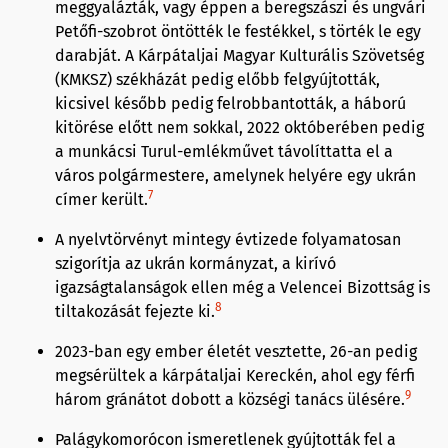
meggyalázták, vagy éppen a beregszászi és ungvári
Petőfi-szobrot öntötték le festékkel, s törték le egy
darabját. A Kárpátaljai Magyar Kulturális Szövetség
(KMKSZ) székházát pedig előbb felgyújtották,
kicsivel később pedig felrobbantották, a háború
kitörése előtt nem sokkal, 2022 októberében pedig
a munkácsi Turul-emlékművet távolíttatta el a
város polgármestere, amelynek helyére egy ukrán
7
címer került.
A nyelvtörvényt mintegy évtizede folyamatosan
szigorítja az ukrán kormányzat, a kirívó
igazságtalanságok ellen még a Velencei Bizottság is
8
tiltakozását fejezte ki.
2023-ban egy ember életét vesztette, 26-an pedig
megsérültek a kárpátaljai Kereckén, ahol egy férfi
9
három gránátot dobott a községi tanács ülésére.
Palágykomorócon ismeretlenek gyújtották fel a