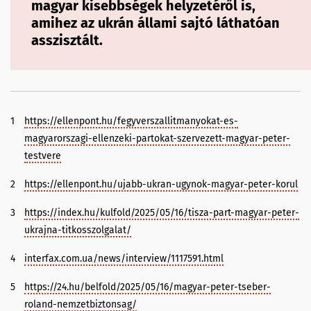
magyar kisebbségek helyzetéről is,
amihez az ukrán állami sajtó láthatóan
asszisztált.
1
https://ellenpont.hu/fegyverszallitmanyokat-es-
magyarorszagi-ellenzeki-partokat-szervezett-magyar-peter-
testvere
2
https://ellenpont.hu/ujabb-ukran-ugynok-magyar-peter-korul
3
https://index.hu/kulfold/2025/05/16/tisza-part-magyar-peter-
ukrajna-titkosszolgalat/
4
interfax.com.ua/news/interview/1117591.html
5
https://24.hu/belfold/2025/05/16/magyar-peter-tseber-
roland-nemzetbiztonsag/