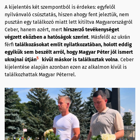
A kijelentés két szempontból is érdekes: egyfelől
nyilvánvaló csúsztatás, hiszen ahogy fent jeleztük, nem
pusztán egy találkozó miatt lett kitiltva Magyarországról
Ceber, hanem azért, mert
hírszerző tevékenységet
végzett eközben a hatóságok szerint
. Másfelől az ukrán
férfi
találkozásokat említ nyilatkozatában, holott eddig
egyikük sem beszélt arról, hogy Magyar Péter jól ismert
5
ukrajnai útján
kívül máskor is találkoztak volna
. Ceber
kijelentése alapján azonban ezen az alkalmon kívül is
találkozhattak Magyar Péterrel.