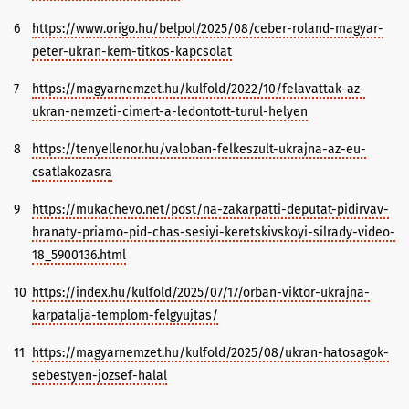
6
https://www.origo.hu/belpol/2025/08/ceber-roland-magyar-
peter-ukran-kem-titkos-kapcsolat
7
https://magyarnemzet.hu/kulfold/2022/10/felavattak-az-
ukran-nemzeti-cimert-a-ledontott-turul-helyen
8
https://tenyellenor.hu/valoban-felkeszult-ukrajna-az-eu-
csatlakozasra
9
https://mukachevo.net/post/na-zakarpatti-deputat-pidirvav-
hranaty-priamo-pid-chas-sesiyi-keretskivskoyi-silrady-video-
18_5900136.html
10
https://index.hu/kulfold/2025/07/17/orban-viktor-ukrajna-
karpatalja-templom-felgyujtas/
11
https://magyarnemzet.hu/kulfold/2025/08/ukran-hatosagok-
sebestyen-jozsef-halal