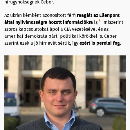
hírügynökségnek Ceber.
Az ukrán kémként azonosított férfi
reagált az Ellenpont
6
által nyilvánosságra hozott információkra
is,
miszerint
szoros kapcsolatokat ápol a CIA vezetésével és az
amerikai demokrata párti politikai körökkel is. Ceber
szerint ezek a jó hírnevét sértik, így
ezért is perelni fog.