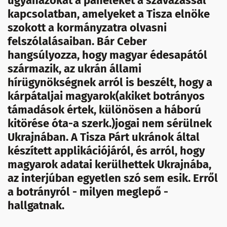
ugyanazokat a paneleket a szavazással
kapcsolatban, amelyeket a Tisza elnöke
szokott a kormányzatra olvasni
felszólalásaiban. Bár Ceber
hangsúlyozza, hogy magyar édesapától
származik, az ukrán állami
hírügynökségnek arról is beszélt, hogy a
kárpátaljai magyarok(akiket botrányos
támadások értek, különösen a háború
kitörése óta-a szerk.)jogai nem sérülnek
Ukrajnában. A Tisza Párt ukránok által
készített applikációjáról, és arról, hogy
magyarok adatai kerülhettek Ukrajnába,
az interjúban egyetlen szó sem esik. Erről
a botrányról - milyen meglepő -
hallgatnak.