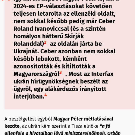
2024-es EP-választásokat követően
teljesen letarolta az ellenzéki oldalt,
nem sokkal később pedig már Ceber
Roland Ivanoviccsal (és a szintén
homályos hátterű Skirják
2
Rolanddal)
az oldalán járta be
Ukrajnát. Ceber azonban nem sokkal
később lebukott, kémként
azonosították és kitiltották a
3
Magyarországról
. Most az Interfax
ukrán hírügynökségnek beszélt az
ügyről, egy alákérdezős irányított
4
interjúban.
A beszélgetést egyből
Magyar Péter méltatásával
kezdte
, az ukrán kém szerint a Tisza elnöke
"a fő
ellenfele a hivatalban lévő miniszterelnöknek, Orbán