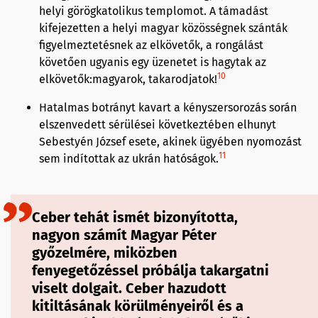
helyi görögkatolikus templomot. A támadást
kifejezetten a helyi magyar közösségnek szánták
figyelmeztetésnek az elkövetők, a rongálást
követően ugyanis egy üzenetet is hagytak az
10
elkövetők:magyarok, takarodjatok!
Hatalmas botrányt kavart a kényszersorozás során
elszenvedett sérülései következtében elhunyt
Sebestyén József esete, akinek ügyében nyomozást
11
sem indítottak az ukrán hatóságok.
Ceber tehát ismét bizonyította,
nagyon számít Magyar Péter
győzelmére, miközben
fenyegetőzéssel próbálja takargatni
viselt dolgait. Ceber hazudott
kitiltásának körülményeiről és a