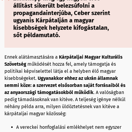
állítást sikerült belezsúfolni a
propagandainterjúba,
Ceber szerint
ugyanis Kárpátalján a magyar
kisebbségek helyzete kifogástalan,
sőt példamutató
.
Ennek alátámasztására a
Kárpátaljai Magyar Kulturális
Szövetség
működését hozza fel, amely támogatja és
politikai képviselettel látja el a helyben élő magyar
kisebbségeket.
Ugyanakkor ehhez az ukrán államnak
semmi köze: a szervezet elsősorban saját forrásaiból és
az anyaországi támogatásokból működik
. A valóságban
pedig támadásoknak van kitéve. A teljeség igénye nélkül
néhány példa arra, milyen üldöztetésnek van kitéve a
kárpátaljai magyar közösség:
A vereckei honfoglalási emlékhelyet nem egyszer