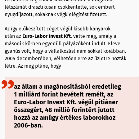
létszámát drasztikusan csökkentette, sok embert
nyugdíjazott, sokaknak végkielégítést fizetett.
Az így előkészített céget végül kisebb kanyarok
után az
Euro-Labor
Invest
Kft
. vette meg, amely a
második körben egyedüli pályázóként indult. Eleve
gyanús volt, hogy a vállalkozást nem sokkal korábban,
2005 decemberében, vélhetően erre az üzletre hozták
létre. Az meg pláne, hogy
az állam a magánosításból eredetileg
1 milliárd forint bevételt remélt, az
Euro-Labor Invest Kft. végül pitiáner
összegért, 48 millió forintért jutott
hozzá az amúgy értékes laborokhoz
2006-ban.