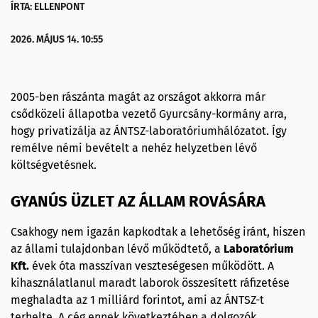
ÍRTA: ELLENPONT
2026. MÁJUS 14. 10:55
2005-ben rászánta magát az országot akkorra már
csődközeli állapotba vezető Gyurcsány-kormány arra,
hogy privatizálja az ÁNTSZ-laboratóriumhálózatot. Így
remélve némi bevételt a nehéz helyzetben lévő
költségvetésnek.
GYANÚS ÜZLET AZ ÁLLAM ROVÁSÁRA
Csakhogy nem igazán kapkodtak a lehetőség iránt, hiszen
az állami tulajdonban lévő működtető, a
Laboratórium
Kft.
évek óta masszívan veszteségesen működött. A
kihasználatlanul maradt laborok összesített ráfizetése
meghaladta az 1 milliárd forintot, ami az ÁNTSZ-t
terhelte. A cég ennek következtében a dolgozók