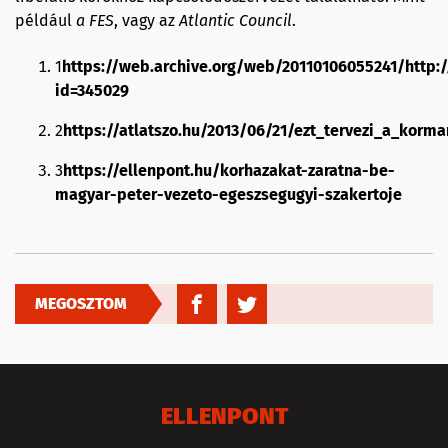
például
a FES
, vagy az
Atlantic
Council
.
1
https://web.archive.org/web/20110106055241/http:/
id=345029
2
https://atlatszo.hu/2013/06/21/ezt_tervezi_a_korm
3
https://ellenpont.hu/korhazakat-zaratna-be-
magyar-peter-vezeto-egeszsegugyi-szakertoje
MEGOSZTOM
ELLENPONT