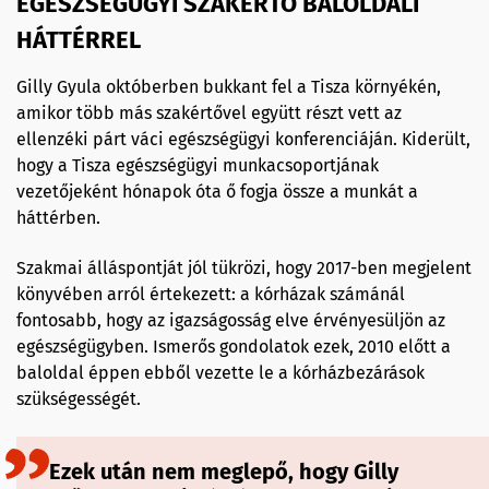
EGÉSZSÉGÜGYI SZAKÉRTŐ BALOLDALI
HÁTTÉRREL
Gilly Gyula októberben bukkant fel a Tisza környékén,
amikor több más szakértővel együtt részt vett az
ellenzéki párt váci egészségügyi konferenciáján. Kiderült,
hogy a Tisza egészségügyi munkacsoportjának
vezetőjeként hónapok óta ő fogja össze a munkát a
háttérben.
Szakmai álláspontját jól tükrözi, hogy 2017-ben megjelent
könyvében arról értekezett: a kórházak számánál
fontosabb, hogy az igazságosság elve érvényesüljön az
egészségügyben. Ismerős gondolatok ezek, 2010 előtt a
baloldal éppen ebből vezette le a kórházbezárások
szükségességét.
Ezek után nem meglepő, hogy Gilly