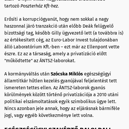
tartozó
Poszterház Kft-
hez
.
Erősíti a korrupciógyanút, hogy nem sokkal a nagy
haszonnal járó tranzakció után előbb Deák felügyelő
bizottsági tag, később Gilly ügyvezető lett (a továbbra is)
az értékesített cég, az Euro-Labor Invest tulajdonában
álló Laboratórium Kft.-ben – ezt már az Ellenpont vette
észre. Ez az a társaság, amely a privatizáció előtt
"működtette" az ÁNTSZ-laborokat.
A kormányváltás után
Szócska Miklós
egészségügyi
államtitkár hűtlen kezelés gyanújával feljelentést tett
ismereten tettes ellen. Az ÁNTSZ-laborok gyanús
körülmények között történő privatizációja a 2010 utáni
politikai elszámoltatások egyik szimbolikus ügye lett.
Nincs azonban jele annak, hogy az eljárásnak bármiféle
jogi, vagy egyéb következménye lett volna.