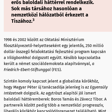
erős baloldali háttérrel rendelkezik.
Sok más társához hasonlóan a
nemzetközi hálózatból érkezett a
3
Tiszához.
1998 és 2002 között az Oktatási Minisztérium
főosztályvezető-helyetteseként egy jelentős, 250 millió
dollár összegű felsőoktatási fejlesztési program kapcsán
a
Világbankkal
dolgozott együtt. Később kapcsolatba
került a német szociáldemokrata alapítvánnyal,
a
Friedrich-Ebert-
Stiftunggal
(FES).
Szintén komoly kapcsot jelent a globalista körökhöz,
hogy Magyar Péter új tanácsadója jelenleg is az
Egyensúly
Intézetnek
dolgozik. Az agytröszt alapítói jól ismert
baloldali háttéremberek: Boros Tamás és Závecz Tibor. A
partnereik között pedig több a nemzetközi progresszív,
liberális körökhöz kapcsolódószervezet találálható. Mint