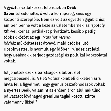
A győztes vállalkozást fele részben
Deák
Gábor
tulajdonolta, ő volt a korrupciógyanús ügy
központi szereplője. Nem ez volt az egyetlen gigabiznisz,
amiben benne volt a keze az üzletembernek: az
Ispotály
Kft.
-vel
kórházi patikákat privatizált, később pedig
többek között az egri
Markhot
Ferenc-
kórház
működtetését átvevő, majd csődbe jutó
Hospinvesttel is nyomult egy időben. Mindez azt jelzi,
hogy Deáknak kiterjedt gazdasági és politikai kapcsolatai
voltak.
Jól jöhettek ezek a barátságok a laborüzlet
megcsípésénél is. A
Heti Válasz
korabeli cikkében arra
hívta fel a figyelmet, hogy gyanús összefonódások voltak
a nyertes Deák, valamint az erősen áron alulinak tűnő
pályázatot jóváhagyó grémium tagjai között, szinte
1
valamennyiükkel.