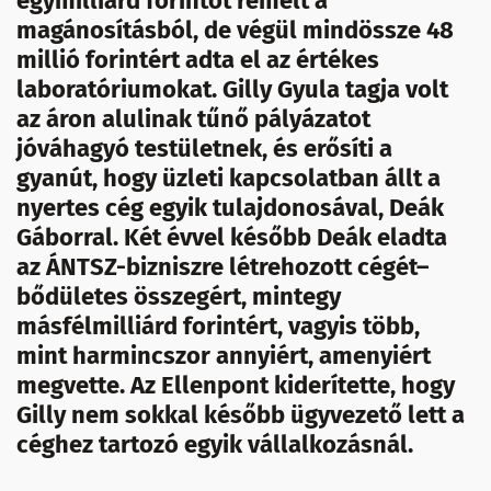
egymilliárd forintot remélt a
magánosításból, de végül mindössze 48
millió forintért adta el az értékes
laboratóriumokat. Gilly Gyula tagja volt
az áron alulinak tűnő pályázatot
jóváhagyó testületnek, és erősíti a
gyanút, hogy üzleti kapcsolatban állt a
nyertes cég egyik tulajdonosával, Deák
Gáborral. Két évvel később Deák eladta
az ÁNTSZ-bizniszre létrehozott cégét–
bődületes összegért, mintegy
másfélmilliárd forintért, vagyis több,
mint harmincszor annyiért, amenyiért
megvette. Az Ellenpont kiderítette, hogy
Gilly nem sokkal később ügyvezető lett a
céghez tartozó egyik vállalkozásnál.