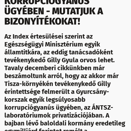
KORRUPCIÓGYANÚS
ÜGYÉBEN - MUTATJUK A
BIZONYÍTÉKOKAT!
Az Index értesülései szerint az
Egészségügyi Minisztérium egyik
államtitkára, az eddig tanácsadóként
tevékenykedő Gilly Gyula orvos lehet.
Tavaly decemberi cikkünkben már
beszámoltunk arról, hogy az akkor már
Tisza-környékén tevékenykedő Gilly
érintettsége felmerült a Gyurcsány-
korszak egyik legsúlyosabb
korrupciógyanús ügyében, az ÁNTSZ-
laboratóriumok privatizációjában. A
bajban lévő baloldali kormány eredetileg