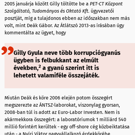
2005 januárja között Gilly töltötte be a
PET-CT Központ
Szolgáltató, Tudományos és Oktató Kft.
ügyvezetői
posztját, míg a tulajdonos ebben az időszakban nem más
volt, mint Deák Gábor. Az Átlátszó 2013-as írásában úgy
kommentálta az ügyet, hogy
Gilly Gyula neve több korrupciógyanús
ügyben is felbukkant az elmúlt
2
években,
a gyanú szerint itt is
lehetett valamiféle összejáték.
Miután Deák és köre 2006 elején potom összegért
megszerezte az ÁNTSZ-laborokat, viszonylag gyorsan,
2008-ban túl is adott az Euro-Labor Investen. Nem is
akármekkora összegért: a laboratóriumok 1 milliárd 540
millió forintért kerültek - egy off-shore cég közbeiktatása
után - a Nyíri Viktor nagyvállalkozó érdekkörébe