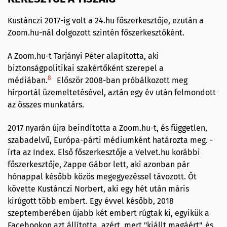
Kustánczi 2017-ig volt a 24.hu főszerkesztője, ezután a
Zoom.hu-nál dolgozott szintén főszerkesztőként.
A Zoom.hu-t Tarjányi Péter alapította, aki
biztonságpolitikai szakértőként szerepel a
8
médiában.
Először 2008-ban próbálkozott meg
hírportál üzemeltetésével, aztán egy év után felmondott
az összes munkatárs.
2017 nyarán újra beindította a Zoom.hu-t, és független,
szabadelvű, Európa-párti médiumként határozta meg. -
írta az Index. Első főszerkesztője a Velvet.hu korábbi
főszerkesztője, Zappe Gábor lett, aki azonban pár
hónappal később közös megegyezéssel távozott. Őt
követte Kustánczi Norbert, aki egy hét után máris
kirúgott több embert. Egy évvel később, 2018
szeptemberében újabb két embert rúgtak ki, egyikük a
Facebookon azt állította, azért, mert "kiállt magáért", és