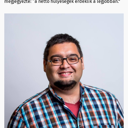
megjegyezte: “a nettó hülyeségek érdeklik a legjobban.”