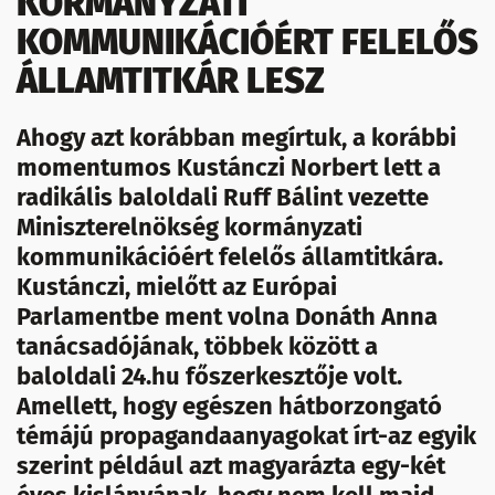
KORMÁNYZATI
KOMMUNIKÁCIÓÉRT FELELŐS
ÁLLAMTITKÁR LESZ
Ahogy azt korábban megírtuk, a korábbi
momentumos Kustánczi Norbert lett a
radikális baloldali Ruff Bálint vezette
Miniszterelnökség kormányzati
kommunikációért felelős államtitkára.
Kustánczi, mielőtt az Európai
Parlamentbe ment volna Donáth Anna
tanácsadójának, többek között a
baloldali 24.hu főszerkesztője volt.
Amellett, hogy egészen hátborzongató
témájú propagandaanyagokat írt-az egyik
szerint például azt magyarázta egy-két