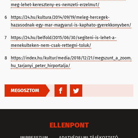
meg-lehet-kereszteny-es-nemzeti-erzelmu1/
6
https://24.hu/kultura/2014/09/19/meleg-hercegek-
hazasodnak-egy-mar-magyarul-is-kaphato-gyerekkonyvben/
7
https://24.hu/belfold/2015/06/30/segiteni-is-lehet-a-
menekulteken-nem-csak-rettegni-toluk/
8
https://index.hu/kultur/media/2018/12/21/megszunt_a_zoom.
hu_tarjanyi_peter_hirportalja/
MEGOSZTOM
ELLENPONT
IMPRESSZUM
ADATVÉDELMI TÁJÉKOZTATÓ