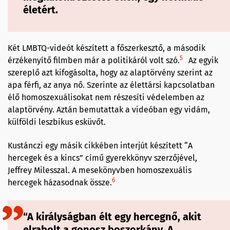
életért.
Két LMBTQ-videót készített a főszerkesztő, a második
5
érzékenyítő filmben már a politikáról volt szó.
Az egyik
szereplő azt kifogásolta, hogy az alaptörvény szerint az
apa férfi, az anya nő. Szerinte az élettársi kapcsolatban
élő homoszexuálisokat nem részesíti védelemben az
alaptörvény. Aztán bemutattak a videóban egy vidám,
külföldi leszbikus esküvőt.
Kustánczi egy másik cikkében interjút készített “A
hercegek és a kincs” című gyerekkönyv szerzőjével,
Jeffrey Milesszal. A mesekönyvben homoszexuális
6
hercegek házasodnak össze.
“A királyságban élt egy hercegnő, akit
elrabolt a gonosz boszorkány. A