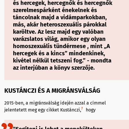
és hercegek, hercegnők és hercegnők
szerelmespárként énekelnek és
táncolnak majd a vidámparkokban,
más, akár heteroszexuális párokkal
karöltve. Az lesz majd egy valóban
varázslatos világ, amikor egy olyan
homoszexuális tündérmese , mint „A
hercegek és a kincs” mindenkinek,
kivétel nélkül tetszeni fog.” - mondta
az interjúban a könyv szerzője.
KUSTÁNCZI ÉS A MIGRÁNSVÁLSÁG
2015-ben, a migránsválság idején azzal a címmel
7
jelentetett meg egy cikket Kustánczi,
hogy