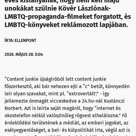
éves kislányának, hogy nem kell majd
unokákat szülnie Kövér Lászlónak-
LMBTQ-propaganda-filmeket forgatott, és
LMBTQ-könyveket reklámozott lapjában.
ÍRTA: ELLENPONT
2026. MÁJUS 28. 0:04
“Content junkie újságíróból lett content junkie
főszerkesztő, aki bár nehezen ejti a “c” betűt, könnyedén
leír olyan szavakat, mint pl. “extrovertált’.” - így
jellemezte önmagát vicceskedve a 24.hu-nál Kustánczi
Norbert. Azt is leírta saját magáról, hogy “internet és
okostelefon nélkül valószínűleg rögvest elhalálozna.” Fő
érdeklődési területének a médiát, az emberi jogokat, az
esélyegyenlőséget, a bel- és külpolitikát írta, végül azt is