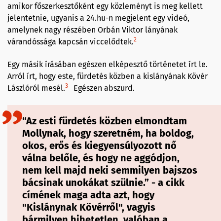
amikor főszerkesztőként egy közleményt is meg kellett
jelentetnie, ugyanis a 24.hu-n megjelent egy videó,
amelynek nagy részében Orbán Viktor lányának
2
várandóssága kapcsán viccelődtek.
Egy másik írásában egészen elképesztő történetet írt le.
Arról írt, hogy este, fürdetés közben a kislányának Kövér
3
Lászlóról mesél.
Egészen abszurd.
“Az esti fürdetés közben elmondtam
Mollynak, hogy szeretném, ha boldog,
okos, erős és kiegyensúlyozott nő
válna belőle, és hogy ne aggódjon,
nem kell majd neki semmilyen bajszos
bácsinak unokákat szülnie.” - a cikk
címének maga adta azt, hogy
"Kislánynak Kövérről", vagyis
bármilyen hihetetlen, valóban a