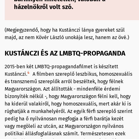
házelnökről volt szó.
(Megjegyzendő, hogy ha Kustánczi lánya gyereket szül
majd, az nem Kövér László unokája lesz, hanem az övé.)
KUSTÁNCZI ÉS AZ LMBTQ-PROPAGANDA
2015-ben két LMBTQ-propagandafilmet is készített
4
Kustánczi.
A filmben szereplő leszbikus, homoszexuális
és transznemű szereplők arról beszéltek, hogy félnek
Magyarországon. Azt állították - mindenféle érdemi
bizonyíték nélkül -, hogy Magyarországon félni kell, hogy
ha kiderül valakiről, hogy homoszexuális, mert akár ki is
rúghatják a munkahelyéről. Az egyik férfi szereplő szerint
pedig ha ő nyilvánosan megfogja a férfi barátja kezét
vagy megöleli az utcán, az Magyarországon nyilvános
politikai állásfoglalásnak számít. Természetesen ezek