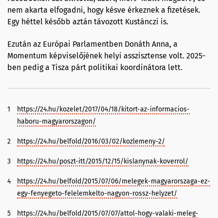
nem akarta elfogadni, hogy késve érkeznek a fizetések.
Egy héttel később aztán távozott Kustánczi is.
Ezután az Európai Parlamentben Donáth Anna, a
Momentum képviselőjének helyi asszisztense volt. 2025-
ben pedig a Tisza párt politikai koordinátora lett.
1
https://24.hu/kozelet/2017/04/18/kitort-az-informacios-
haboru-magyarorszagon/
2
https://24.hu/belfold/2016/03/02/kozlemeny-2/
3
https://24.hu/poszt-itt/2015/12/15/kislanynak-koverrol/
4
https://24.hu/belfold/2015/07/06/melegek-magyarorszaga-ez-
egy-fenyegeto-felelemkelto-nagyon-rossz-helyzet/
5
https://24.hu/belfold/2015/07/07/attol-hogy-valaki-meleg-