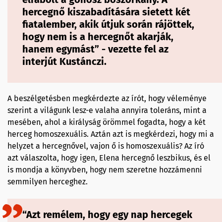
hercegnő kiszabadítására sietett két
fiatalember, akik útjuk során rájöttek,
hogy nem is a hercegnőt akarják,
hanem egymást” - vezette fel az
interjút Kustánczi.
A beszélgetésben megkérdezte az írót, hogy véleménye
szerint a világunk lesz-e valaha annyira toleráns, mint a
mesében, ahol a királyság örömmel fogadta, hogy a két
herceg homoszexuális. Aztán azt is megkérdezi, hogy mi a
helyzet a hercegnővel, vajon ő is homoszexuális? Az író
azt válaszolta, hogy igen, Elena hercegnő leszbikus, és el
is mondja a könyvben, hogy nem szeretne hozzámenni
semmilyen herceghez.
“Azt remélem, hogy egy nap hercegek