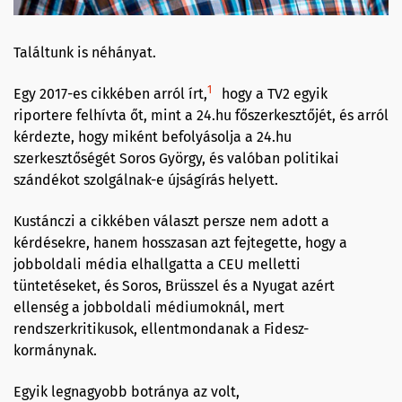
Találtunk is néhányat.
1
Egy 2017-es cikkében arról írt,
hogy a TV2 egyik
riportere felhívta őt, mint a 24.hu főszerkesztőjét, és arról
kérdezte, hogy miként befolyásolja a 24.hu
szerkesztőségét Soros György, és valóban politikai
szándékot szolgálnak-e újságírás helyett.
Kustánczi a cikkében választ persze nem adott a
kérdésekre, hanem hosszasan azt fejtegette, hogy a
jobboldali média elhallgatta a CEU melletti
tüntetéseket, és Soros, Brüsszel és a Nyugat azért
ellenség a jobboldali médiumoknál, mert
rendszerkritikusok, ellentmondanak a Fidesz-
kormánynak.
Egyik legnagyobb botránya az volt,