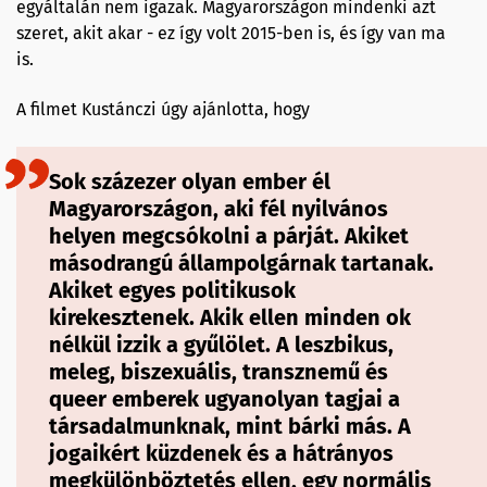
egyáltalán nem igazak. Magyarországon mindenki azt
szeret, akit akar - ez így volt 2015-ben is, és így van ma
is.
A filmet Kustánczi úgy ajánlotta, hogy
Sok százezer olyan ember él
Magyarországon, aki fél nyilvános
helyen megcsókolni a párját. Akiket
másodrangú állampolgárnak tartanak.
Akiket egyes politikusok
kirekesztenek. Akik ellen minden ok
nélkül izzik a gyűlölet. A leszbikus,
meleg, biszexuális, transznemű és
queer emberek ugyanolyan tagjai a
társadalmunknak, mint bárki más. A
jogaikért küzdenek és a hátrányos
megkülönböztetés ellen, egy normális