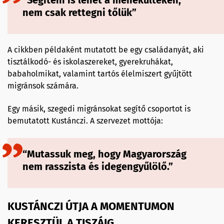
“Segíteni is lehet a menekülteken,
nem csak rettegni tőlük”
A cikkben példaként mutatott be egy családanyát, aki
tisztálkodó- és iskolaszereket, gyerekruhákat,
babaholmikat, valamint tartós élelmiszert gyűjtött
migránsok számára.
Egy másik, szegedi migránsokat segítő csoportot is
bemutatott Kustánczi. A szervezet mottója:
“Mutassuk meg, hogy Magyarország
nem rasszista és idegengyűlölő.”
KUSTÁNCZI ÚTJA A MOMENTUMON
KERESZTÜL A TISZÁIG