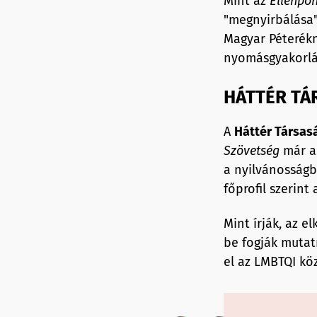
Mint az
Ellenpon
"megnyirbálása"
Magyar Péterékn
nyomásgyakorlás
HÁTTÉR TÁ
A
Háttér Társas
Szövetség
már a 
a nyilvánosságb
főprofil szerin
Mint írják, az 
be fogják mutatn
el az LMBTQI kö