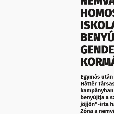
NEMVÁ
HOMOS
ISKOL
BENYÚ
GENDE
KORMÁ
Egymás után a
Háttér Társas
kampányban i
benyújtja a s
jöjjön"-írta 
Zóna a nemvá