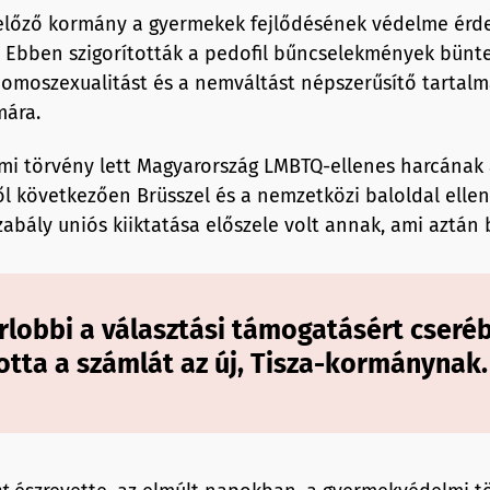
 előző kormány a gyermekek fejlődésének védelme ér
t. Ebben szigorították a pedofil bűncselekmények bünte
homoszexualitást és a nemváltást népszerűsítő tartalm
mára.
i törvény lett Magyarország LMBTQ-ellenes harcának
l következően Brüsszel és a nemzetközi baloldal elle
zabály uniós kiiktatása előszele volt annak, ami aztán
rlobbi a választási támogatásért cseré
otta a számlát az új, Tisza-kormánynak.