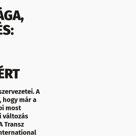
ÁGA,
S:
ÉRT
zervezetei. A
, hogy már a
bi most
i változás
 A Transz
nternational