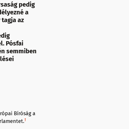
rsaság pedig
délyezné a
tagja az
edig
l. Pósfai
idén semmiben
lései
urópai Bíróság a
1
rlamentet.