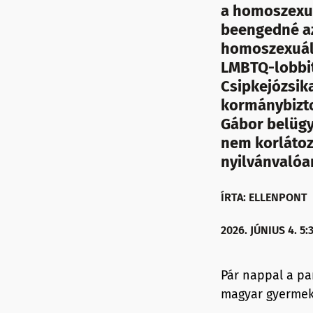
a homoszexuá
beengedné az
homoszexuáli
LMBTQ-lobbit 
Csipkejózsik
kormánybiztos
Gábor belügy
nem korlátoz
nyilvánvalóa
ÍRTA: ELLENPONT
2026. JÚNIUS 4. 5:
Pár nappal a par
magyar gyermekv