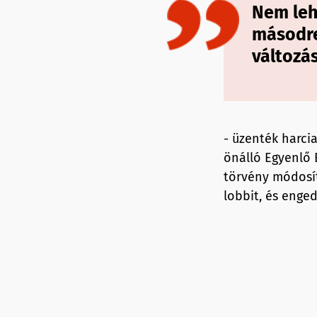
Nem leh
másodre
változás
- üzenték harci
önálló Egyenlő 
törvény módosít
lobbit, és enge