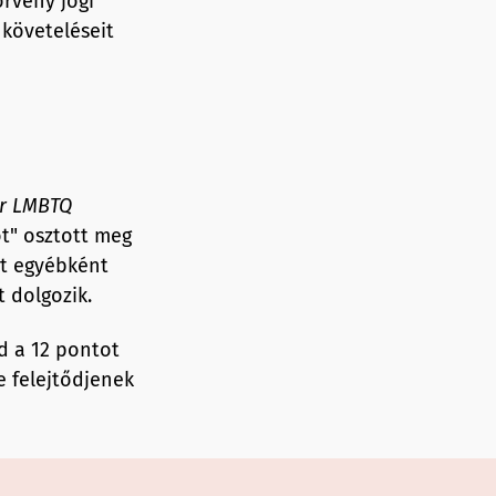
rvény jogi
követeléseit
r LMBTQ
t" osztott meg
et egyébként
 dolgozik.
d a 12 pontot
e felejtődjenek