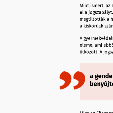
Mint ismert, az
el a jogszabály
megtiltották a 
a kiskorúak szá
A gyermekvédelm
eleme, ami ebbő
ütközött. A jogs
a gende
benyújt