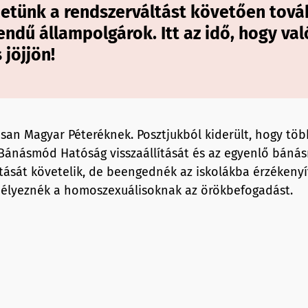
etünk a rendszerváltást követően tová
ndű állampolgárok. Itt az idő, hogy val
 jöjjön!
asan Magyar Péteréknek. Posztjukból kiderült, hogy töb
Bánásmód Hatóság visszaállítását és az egyenlő báná
ását követelik, de beengednék az iskolákba érzékenyí
délyeznék a homoszexuálisoknak az örökbefogadást.