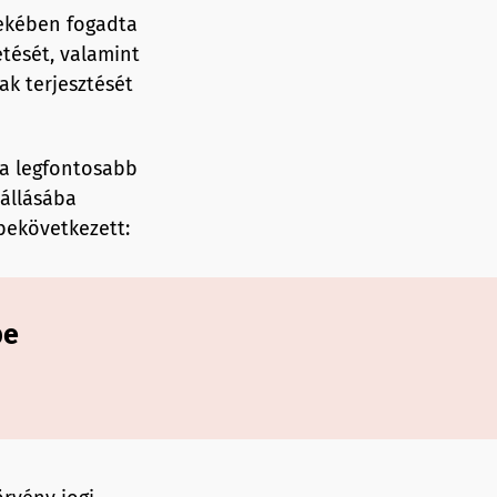
dekében fogadta
tését, valamint
ak terjesztését
 a legfontosabb
nállásába
 bekövetkezett:
be