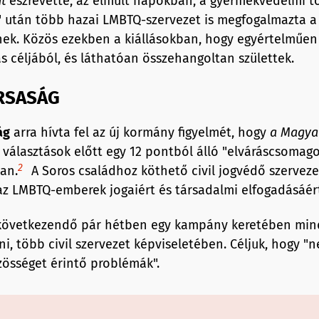
t
észrevette, az elmúlt napokban, a gyermekvédelmi tö
 után több hazai LMBTQ-szervezet is megfogalmazta a 
ek. Közös ezekben a kiállásokban, hogy egyértelműen
 céljából, és láthatóan összehangoltan születtek.
RSASÁG
ág
arra hívta fel az új kormány figyelmét, hogy
a Magya
választások előtt egy 12 pontból álló "elváráscsomago
2
an.
A Soros családhoz köthető civil jogvédő szervez
t az LMBTQ-emberek jogaiért és társadalmi elfogadásáért
elkövetkezendő pár hétben egy kampány keretében min
i, több civil szervezet képviseletében. Céljuk, hogy "n
zösséget érintő problémák".