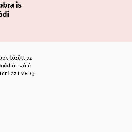
bbra is
ódi
bek között az
smódról szóló
teni az LMBTQ-