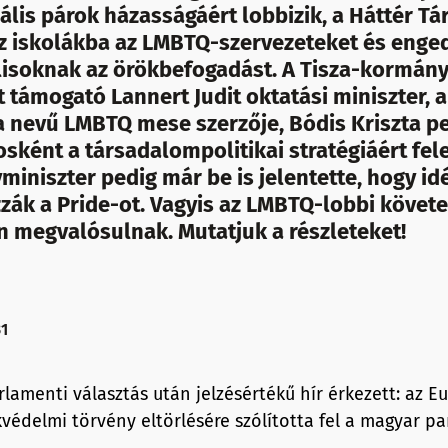
lis párok házasságáért lobbizik, a Háttér Tá
 iskolákba az LMBTQ-szervezeteket és enge
soknak az örökbefogadást. A Tisza-kormány 
támogató Lannert Judit oktatási miniszter, a
a nevű LMBTQ mese szerzője, Bódis Kriszta p
ként a társadalompolitikai stratégiáért fele
miniszter pedig már be is jelentette, hogy 
zák a Pride-ot. Vagyis az LMBTQ-lobbi követe
n megvalósulnak. Mutatjuk a részleteket!
31
lamenti választás után jelzésértékű hír érkezett: az E
édelmi törvény eltörlésére szólította fel a magyar pa