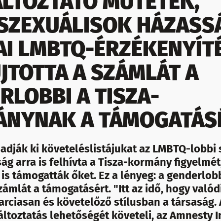
LTOZTATÓ MŰTÉTEK,
ZEXUÁLISOK HÁZASS
AI LMBTQ-ÉRZÉKENYÍTÉ
JTOTTA A SZÁMLÁT A
RLOBBI A TISZA-
NYNAK A TÁMOGATÁS
dják ki követeléslistájukat az LMBTQ-lobbi s
ág arra is felhívta a Tisza-kormány figyelmét
s támogatták őket. Ez a lényeg: a genderlob
zámlát a támogatásért. "Itt az idő, hogy valód
harciasan és követelőző stílusban a társaság.
ltoztatás lehetőségét követeli, az Amnesty I