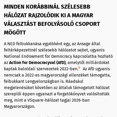
MINDEN KORÁBBINÁL SZÉLESEBB
HÁLÓZAT RAJZOLÓDIK KI A MAGYAR
VÁLASZTÁST BEFOLYÁSOLÓ CSOPORT
MÖGÖTT
A NED felbukkanása egyébként egy, az Ansage által
feltérképezettnél szélesebb hálózatot sejtet, ugyanis
National Endowment for Democracy kapcsolatba hozható
az
Action for Democracyval
(A
f
D)
, amelytől milliárdokat
9
kaptak baloldali szervezetek 2022-ben.
Az AfD ugyanis
nemcsak a 2022-es magyarországi ellenzéket támogatta,
felbukkant Lengyelországban is. Ráadsául
megjelenésüket követően az általuk támogatott hálózat
szereplői éppen ugyanazt a forgatókönyvet valósították
meg, mint a VSquare-hálózat tagjai 2026-ban
Magyarországon.