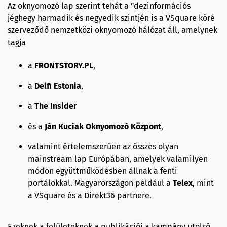
Az oknyomozó lap szerint tehát a "dezinformációs
jéghegy harmadik és negyedik szintjén is a VSquare köré
szerveződő nemzetközi oknyomozó hálózat áll, amelynek
tagja
a
FRONTSTORY.PL
,
a
Delfi Estonia
,
a
The Insider
és a
Ján Kuciak Oknyomozó Központ
,
valamint értelemszerűen az összes olyan
mainstream lap Európában, amelyek valamilyen
módon együttműködésben állnak a fenti
portálokkal. Magyarországon például a
Telex
, mint
a VSquare és a Direkt36 partnere.
Ezeknek a felületeknek a publikációi a kampány utolsó