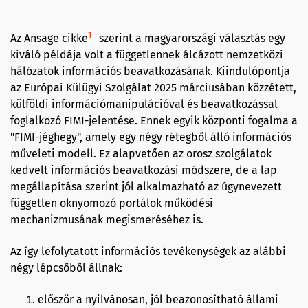
1
Az Ansage cikke
szerint a magyarországi választás egy
kiváló példája volt a függetlennek álcázott nemzetközi
hálózatok információs beavatkozásának. Kiindulópontja
az Európai Külügyi Szolgálat 2025 márciusában közzétett,
külföldi információmanipulációval és beavatkozással
foglalkozó FIMI-jelentése. Ennek egyik központi fogalma a
"FIMI-jéghegy", amely egy négy rétegből álló információs
műveleti modell. Ez alapvetően az orosz szolgálatok
kedvelt információs beavatkozási módszere, de a lap
megállapítása szerint jól alkalmazható az úgynevezett
független oknyomozó portálok működési
mechanizmusának megismeréséhez is.
Az így lefolytatott információs tevékenységek az alábbi
négy lépcsőből állnak:
először a nyilvánosan, jól beazonosítható állami