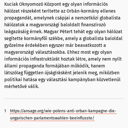
Kuciak Oknyomozó Központ egy olyan információs
hálózat részeként terítette az Orbán-kormány ellenes
propagandát, amelynek csápjai a nemzetközi globalista
hálózatok a magyarországi baloldalt finanszírozó
leágazásáig érnek. Magyar Pétert tehát egy olyan hálózat
segítette kormányfői székbe, amely a globalista baloldal
győzelme érdekében egyszer már beavatkozott a
magyarországi választásokba. Ehhez most egy olyan
információs infrastruktúrát hoztak létre, amely nem nyílt
állami propaganda formájában működik, hanem
látszólag független újságírásként jelenik meg, miközben
politikai hatása egy választási kampányban közvetlenül
mérhetővé válik.
1
https://ansage.org/wie-polens-anti-orban-kampagne-die-
ungarischen-parlamentswahlen-beeinflusste/