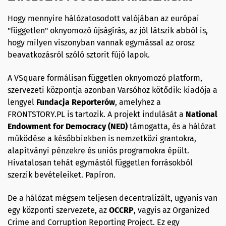
Hogy mennyire hálózatosodott valójában az európai
"független" oknyomozó újságírás, az jól látszik abból is,
hogy milyen viszonyban vannak egymással az orosz
beavatkozásról szóló sztorit fújó lapok.
A VSquare formálisan független oknyomozó platform,
szervezeti központja azonban Varsóhoz kötődik: kiadója a
lengyel
Fundacja Reporterów
, amelyhez a
FRONTSTORY.PL is tartozik. A projekt indulását a
National
Endowment for Democracy
(NED)
támogatta, és a hálózat
működése a későbbiekben is nemzetközi grantokra,
alapítványi pénzekre és uniós programokra épült.
Hivatalosan tehát egymástól független forrásokból
szerzik bevételeiket. Papíron.
De a hálózat mégsem teljesen decentralizált, ugyanis van
egy központi szervezete, az
OCCRP
, vagyis az Organized
Crime and Corruption Reporting Project. Ez egy