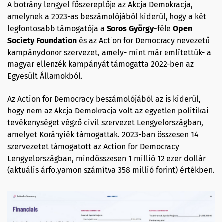
A botrány lengyel főszereplője az Akcja Demokracja,
amelynek a 2023-as beszámolójából kiderül, hogy a két
legfontosabb támogatója a
Soros György-
féle
Open
Society Foundation
és az Action for Democracy nevezetű
kampánydonor szervezet, amely- mint már említettük- a
magyar ellenzék kampányát támogatta 2022-ben az
Egyesült Államokból.
Az Action for Democracy beszámolójából az is kiderül,
hogy nem az Akcja Demokracja volt az egyetlen politikai
tevékenységet végző civil szervezet Lengyelországban,
amelyet Korányiék támogattak. 2023-ban összesen 14
szervezetet támogatott az Action for Democracy
Lengyelországban, mindösszesen 1 millió 12 ezer dollár
(aktuális árfolyamon számítva 358 millió forint) értékben.