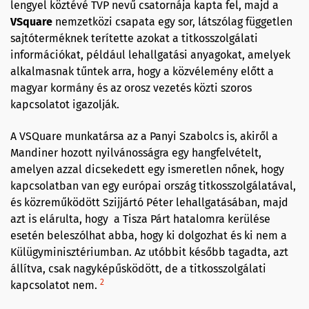
lengyel köztévé TVP nevű csatornája kapta fel, majd a
VSquare
nemzetközi csapata egy sor, látszólag független
sajtóterméknek terítette azokat a titkosszolgálati
információkat, például lehallgatási anyagokat, amelyek
alkalmasnak tűntek arra, hogy a közvélemény előtt a
magyar kormány és az orosz vezetés közti szoros
kapcsolatot igazolják.
A VSQuare munkatársa az a Panyi Szabolcs is, akiről a
Mandiner hozott nyilvánosságra egy hangfelvételt,
amelyen azzal dicsekedett egy ismeretlen nőnek, hogy
kapcsolatban van egy európai ország titkosszolgálatával,
és közreműködött Szijjártó Péter lehallgatásában, majd
azt is elárulta, hogy a Tisza Párt hatalomra kerülése
esetén beleszólhat abba, hogy ki dolgozhat és ki nem a
Külügyminisztériumban. Az utóbbit később tagadta, azt
állítva, csak nagyképűsködött, de a titkosszolgálati
2
kapcsolatot nem.