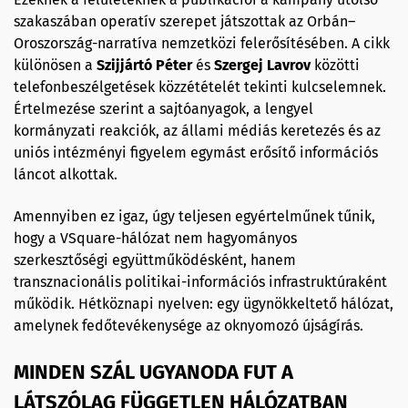
szakaszában operatív szerepet játszottak az Orbán–
Oroszország-narratíva nemzetközi felerősítésében. A cikk
különösen a
Szijjártó Péter
és
Szergej Lavrov
közötti
telefonbeszélgetések közzétételét tekinti kulcselemnek.
Értelmezése szerint a sajtóanyagok, a lengyel
kormányzati reakciók, az állami médiás keretezés és az
uniós intézményi figyelem egymást erősítő információs
láncot alkottak.
Amennyiben ez igaz, úgy teljesen egyértelműnek tűnik,
hogy a VSquare-hálózat nem hagyományos
szerkesztőségi együttműködésként, hanem
transznacionális politikai-információs infrastruktúraként
működik. Hétköznapi nyelven: egy ügynökkeltető hálózat,
amelynek fedőtevékenysége az oknyomozó újságírás.
MINDEN SZÁL UGYANODA FUT A
LÁTSZÓLAG FÜGGETLEN HÁLÓZATBAN