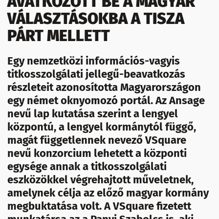
AVATKOZOTT BE A MAGYAR
VÁLASZTÁSOKBA A TISZA
PÁRT MELLETT
Egy nemzetközi információs-vagyis
titkosszolgálati jellegű-beavatkozás
részleteit azonosította Magyarországon
egy német oknyomozó portál. Az Ansage
nevű lap kutatása szerint a lengyel
központú, a lengyel kormánytól függő,
magát függetlennek nevező VSquare
nevű konzorcium lehetett a központi
egysége annak a titkosszolgálati
eszközökkel végrehajtott műveletnek,
amelynek célja az előző magyar kormány
megbuktatása volt. A VSquare fizetett