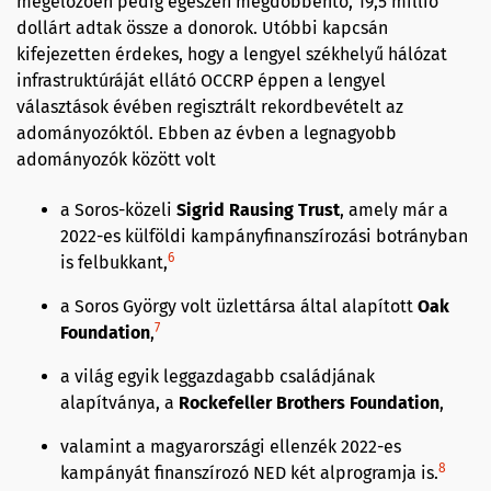
megelőzően pedig egészen megdöbbentő, 19,5 millió
dollárt adtak össze a donorok. Utóbbi kapcsán
kifejezetten érdekes, hogy a lengyel székhelyű hálózat
infrastruktúráját ellátó OCCRP éppen a lengyel
választások évében regisztrált rekordbevételt az
adományozóktól. Ebben az évben a legnagyobb
adományozók között volt
a Soros-közeli
Sigrid Rausing Trust
, amely már a
2022-es külföldi kampányfinanszírozási botrányban
6
is felbukkant,
a Soros György volt üzlettársa által alapított
Oak
7
Foundation
,
a világ egyik leggazdagabb családjának
alapítványa, a
Rockefeller Brothers Foundation
,
valamint a magyarországi ellenzék 2022-es
8
kampányát finanszírozó NED két alprogramja is.