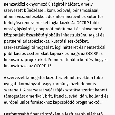
nemzetközi oknyomozó újságírói hálózat, amely
szervezett bűnözéssel, korrupcióval, pénzmosással,
állami visszaélésekkel, dezinformációval és autoriter
befolyási rendszerekkel foglalkozik. Az OCCRP több
ország újságíróit, nonprofit médiumait és oknyomozó
központjait összekötő globális infrastruktúra. Tagjai és
partnerei adatbázisokat, kutatási eszközöket,
szerkesztőségi támogatást, jogi hátteret és nemzetközi
publikációs csatornákat kapnak és maga az OCCRP is
finanszíroz projekteket. Felmerül tehát a kérdés, hogy ki
finanszírozza az OCCRP-t?
A szervezet támogatói között az elmúlt években több
nyugati kormányzati vagy kormányközeli donor is
szerepelt. A szervezet saját tájékoztatása szerint kapott
támogatást amerikai, brit, francia, svéd, dán, holland és
3
európai uniós forrásokhoz kapcsolódó programoktól.
Legfontosabb finanszírozóként a legfrissebb elérhető,