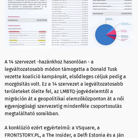
A 14 szervezet -hazánkhoz hasonlóan - a
legváltozatosabb módon támogatta a Donald Tusk
vezette koalíció kampányát, elsődleges céljuk pedig a
mozgósítás volt. Ez a 14 szervezet a legváltozatosabb
területeket ölelte fel, az LMBTQ-jogvédelemtől a
migráción át a geopolitikai elemzőközponton át a női
egyenjogúsági szervezetig mindenféle csoportosulás
megtalálható soraikban.
A konklúzió ezért egyértelmű: a VSquare, a
FRONTSTORY.PL, a The Insider, a Delfi Estonia és a Ján