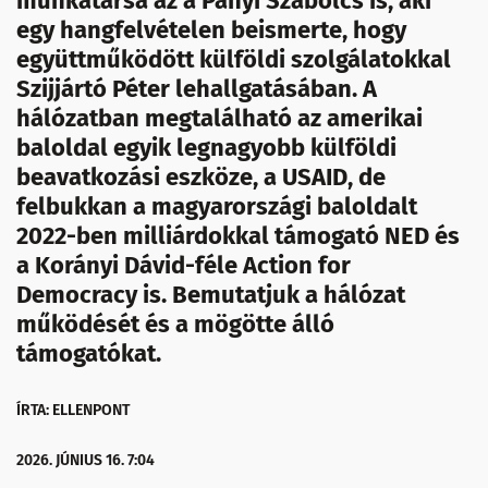
munkatársa az a Panyi Szabolcs is, aki
egy hangfelvételen beismerte, hogy
együttműködött külföldi szolgálatokkal
Szijjártó Péter lehallgatásában. A
hálózatban megtalálható az amerikai
baloldal egyik legnagyobb külföldi
beavatkozási eszköze, a USAID, de
felbukkan a magyarországi baloldalt
2022-ben milliárdokkal támogató NED és
a Korányi Dávid-féle Action for
Democracy is. Bemutatjuk a hálózat
működését és a mögötte álló
támogatókat.
ÍRTA: ELLENPONT
2026. JÚNIUS 16. 7:04