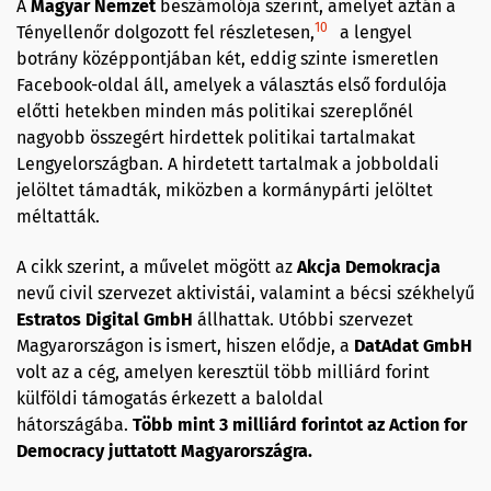
A
Magyar Nemzet
beszámolója szerint, amelyet aztán a
10
Tényellenőr dolgozott fel részletesen,
a lengyel
botrány középpontjában két, eddig szinte ismeretlen
Facebook-oldal áll, amelyek a választás első fordulója
előtti hetekben minden más politikai szereplőnél
nagyobb összegért hirdettek politikai tartalmakat
Lengyelországban. A hirdetett tartalmak a jobboldali
jelöltet támadták, miközben a kormánypárti jelöltet
méltatták.
A cikk szerint, a művelet mögött az
Akcja Demokracja
nevű civil szervezet aktivistái, valamint a bécsi székhelyű
Estratos Digital GmbH
állhattak. Utóbbi szervezet
Magyarországon is ismert, hiszen elődje, a
DatAdat GmbH
volt az a cég, amelyen keresztül több milliárd forint
külföldi támogatás érkezett a baloldal
hátországába.
Több mint 3 milliárd forintot az Action for
Democracy juttatott Magyarországra.