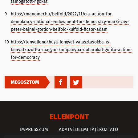
tamogatott-ngokat
9
https://mandiner.hu/belfold/2022/11/cia-action-for-
demokracy-national-endowment-for-democracy-marki-zay-
peter-bajnai-gordon-belfold-kulfold-ficsor-adam
10
https://tenyellenor.hu/a-lengyel-valasztasokba-is-
beavatkozott-a-magyar-kampanyba-dollarokat-gurito-action-
for-democracy
MEGOSZTOM
ELLENPONT
IMPRESSZUM
ADATVÉDELMI TÁJÉKOZTATÓ