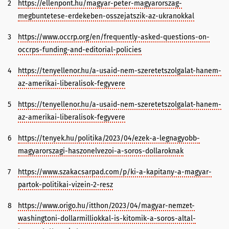
2
https://ellenpont.hu/magyar-peter-magyarorszag-
megbuntetese-erdekeben-osszejatszik-az-ukranokkal
3
https://www.occrp.org/en/frequently-asked-questions-on-
occrps-funding-and-editorial-policies
4
https://tenyellenor.hu/a-usaid-nem-szeretetszolgalat-hanem-
az-amerikai-liberalisok-fegyvere
5
https://tenyellenor.hu/a-usaid-nem-szeretetszolgalat-hanem-
az-amerikai-liberalisok-fegyvere
6
https://tenyek.hu/politika/2023/04/ezek-a-legnagyobb-
magyarorszagi-haszonelvezoi-a-soros-dollaroknak
7
https://www.szakacsarpad.com/p/ki-a-kapitany-a-magyar-
partok-politikai-vizein-2-resz
8
https://www.origo.hu/itthon/2023/04/magyar-nemzet-
washingtoni-dollarmilliokkal-is-kitomik-a-soros-altal-