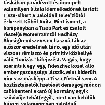
táskában parádézott és ünnepelt
valamilyen általa kiemelkedőnek tartott
Tisza-sikert a baloldali televíziótól
érkezett Köböl Anita. Mint ismert, a
kampányban a Tisza Párt és csatolt
részei(a Momentumtól Hadházy
Ákosig)rendszeresen használták az
először eredetinek tűnő, egy idő után
viszont rémisztő és primitív közhellyé
váló "luxizás" kifejezést. Vagyis, hogy
szerintük egy-egy, Fideszhez közel álló
ember gazdagsága látszik. Mint kiderült,
nincs ez másképp a Tisza Pártnál sem. A
köztisztviselők fizetését demagóg módon
csökkenteni akaró új kormány egyik
szóvivője tehát(egyik, mert van belőlük
három, valamennyien baloldali