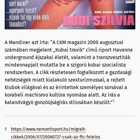
A Mandiner azt írta: “A CKM magazin 2000 augusztusi
számában megjelent „Kubai travik” című riport Havanna
underground éjszakai életét, valamint a transzvesztiták
mindennapjait mutatta be a szigorú kubai szocialista
rendszerben. A cikk részletesen foglalkozott a gazdasági
nehézségek miatt kialakuló szexturizmussal, a rejtett
klubok világával és az érintettek személyes sorsával a
korabeli machismo kultúra nyomása alatt. Az írás a
5
kalandvágyó gonzóújságírás stílusában készült.”
1
https://www.nemzetisport.hu/migralt-
cikkek/2006/07/20060727-csak-az-ftc-felelos