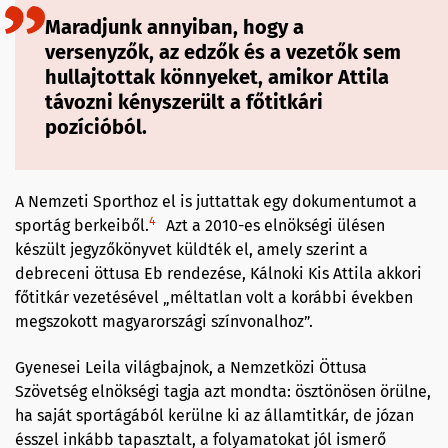
Maradjunk annyiban, hogy a
versenyzők, az edzők és a vezetők sem
hullajtottak könnyeket, amikor Attila
távozni kényszerült a főtitkári
pozícióból.
A Nemzeti Sporthoz el is juttattak egy dokumentumot a
4
sportág berkeiből.
Azt a 2010-es elnökségi ülésen
készült jegyzőkönyvet küldték el, amely szerint a
debreceni öttusa Eb rendezése, Kálnoki Kis Attila akkori
főtitkár vezetésével „méltatlan volt a korábbi években
megszokott magyarországi színvonalhoz”.
Gyenesei Leila világbajnok, a Nemzetközi Öttusa
Szövetség elnökségi tagja azt mondta: ösztönösen örülne,
ha saját sportágából kerülne ki az államtitkár, de józan
ésszel inkább tapasztalt, a folyamatokat jól ismerő