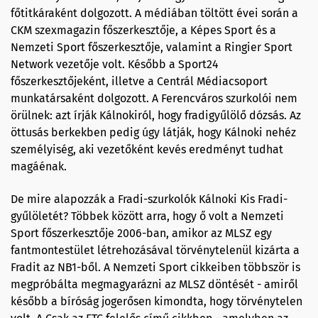
főtitkáraként dolgozott. A médiában töltött évei során a
CKM szexmagazin főszerkesztője, a Képes Sport és a
Nemzeti Sport főszerkesztője, valamint a Ringier Sport
Network vezetője volt. Később a Sport24
főszerkesztőjeként, illetve a Centrál Médiacsoport
munkatársaként dolgozott. A Ferencváros szurkolói nem
örülnek: azt írják Kálnokiról, hogy fradigyűlölő dózsás. Az
öttusás berkekben pedig úgy látják, hogy Kálnoki nehéz
személyiség, aki vezetőként kevés eredményt tudhat
magáénak.
De mire alapozzák a Fradi-szurkolók Kálnoki Kis Fradi-
gyűlöletét? Többek között arra, hogy ő volt a Nemzeti
Sport főszerkesztője 2006-ban, amikor az MLSZ egy
fantmontestület létrehozásával törvénytelenül kizárta a
Fradit az NB1-ből. A Nemzeti Sport cikkeiben többször is
megpróbálta megmagyarázni az MLSZ döntését - amiről
később a bíróság jogerősen kimondta, hogy törvénytelen