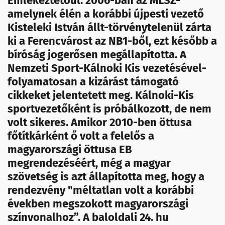
Emlékeztetőül: 2006-ban az MLSZ-
amelynek élén a korábbi újpesti vezető
Kisteleki István állt-törvénytelenül zárta
ki a Ferencvárost az NB1-ből, ezt később a
bíróság jogerősen megállapította. A
Nemzeti Sport-Kálnoki Kis vezetésével-
folyamatosan a kizárást támogató
cikkeket jelentetett meg. Kálnoki-Kis
sportvezetőként is próbálkozott, de nem
volt sikeres. Amikor 2010-ben öttusa
főtítkárként ő volt a felelős a
magyarországi öttusa EB
megrendezéséért, még a magyar
szövetség is azt állapította meg, hogy a
rendezvény "méltatlan volt a korábbi
években megszokott magyarországi
színvonalhoz”. A baloldali 24. hu