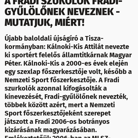
A FRADI SZUKOLÓK FRADI-
GYŰLÖLŐNEK NEVEZNEK -
MUTATJUK, MIÉRT!
Újabb baloldali újságíró a Tisza-
kormányban: Kálnoki-Kis Attilát nevezte
ki sportért felelős államtitkárnak Magyar
Péter. Kálnoki-Kis a 2000-es évek elején
egy szexlap főszerkesztője volt, később a
Nemzeti Sport főszerkesztője. A Fradi
szurkolók azonnal kifogásolták a
kinevezését, Fradi-gyűlölőnek nevezték,
többek között azért, mert a Nemzeti
Sport főszerkesztőjeként szerepet
játszott a Fradi 2006-os botrányos
kizárásának magyarázásában.