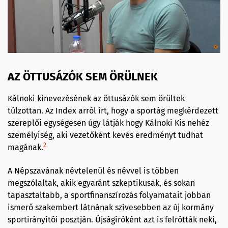
AZ ÖTTUSÁZÓK SEM ÖRÜLNEK
Kálnoki kinevezésének az öttusázók sem örültek
túlzottan. Az Index arról írt, hogy a sportág megkérdezett
szereplői egységesen úgy látják hogy Kálnoki Kis nehéz
személyiség, aki vezetőként kevés eredményt tudhat
2
magának.
A Népszavának névtelenül és névvel is többen
megszólaltak, akik egyaránt szkeptikusak, és sokan
tapasztaltabb, a sportfinanszírozás folyamatait jobban
ismerő szakembert látnának szívesebben az új kormány
sportirányítói posztján. Újságíróként azt is felrótták neki,