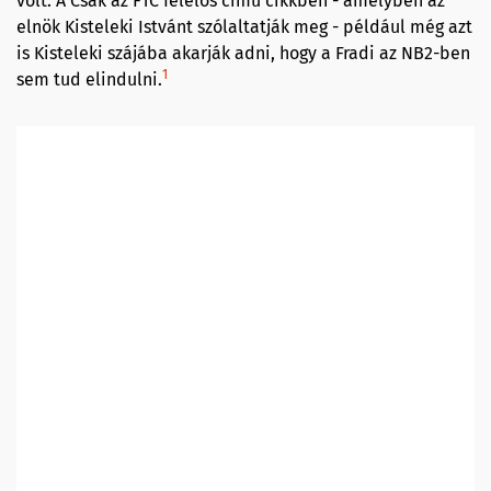
volt. A Csak az FTC felelős című cikkben - amelyben az
elnök Kisteleki Istvánt szólaltatják meg - például még azt
is Kisteleki szájába akarják adni, hogy a Fradi az NB2-ben
1
sem tud elindulni.