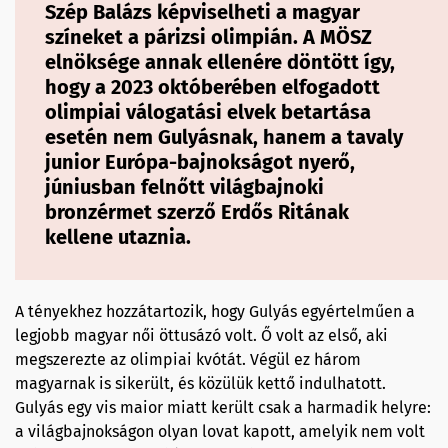
Szép Balázs képviselheti a magyar
színeket a párizsi olimpián. A MÖSZ
elnöksége annak ellenére döntött így,
hogy a 2023 októberében elfogadott
olimpiai válogatási elvek betartása
esetén nem Gulyásnak, hanem a tavaly
junior Európa-bajnokságot nyerő,
júniusban felnőtt világbajnoki
bronzérmet szerző Erdős Ritának
kellene utaznia.
A tényekhez hozzátartozik, hogy Gulyás egyértelműen a
legjobb magyar női öttusázó volt. Ő volt az első, aki
megszerezte az olimpiai kvótát. Végül ez három
magyarnak is sikerült, és közülük kettő indulhatott.
Gulyás egy vis maior miatt került csak a harmadik helyre:
a világbajnokságon olyan lovat kapott, amelyik nem volt