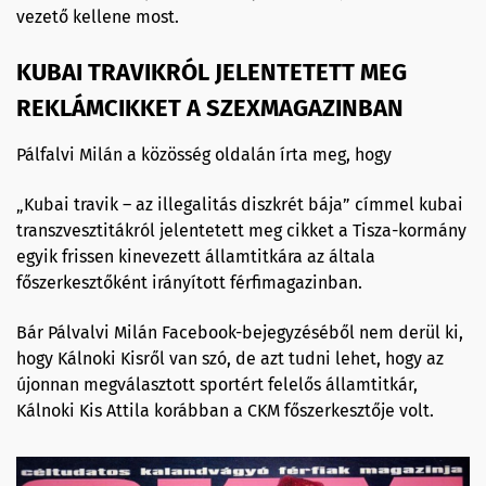
vezető kellene most.
KUBAI TRAVIKRÓL JELENTETETT MEG
REKLÁMCIKKET A SZEXMAGAZINBAN
Pálfalvi Milán a közösség oldalán írta meg, hogy
„Kubai travik – az illegalitás diszkrét bája” címmel kubai
transzvesztitákról jelentetett meg cikket a Tisza-kormány
egyik frissen kinevezett államtitkára az általa
főszerkesztőként irányított férfimagazinban.
Bár Pálvalvi Milán Facebook-bejegyzéséből nem derül ki,
hogy Kálnoki Kisről van szó, de azt tudni lehet, hogy az
újonnan megválasztott sportért felelős államtitkár,
Kálnoki Kis Attila korábban a CKM főszerkesztője volt.