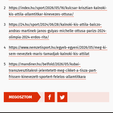
2
https://index.hu/sport/2026/05/16/kulcsar-krisztian-kalnoki-
kis-attila-allamtitkar-kinevezes-ottusa/
3
https://24.hu/sport/2024/06/28/kalnoki-kis-attila-balczo-
andras-martinek-janos-gulyas-michelle-ottusa-parizs-2024-
olimpia-2024-erdos-rita/
4
https://www.nemzetisport.hu/egyeb-egyeni/2026/05/meg-ki-
sem-neveztek-maris-tamadjak-kalnoki-kis-attilat
5
https://mandiner.hu/belfold/2026/05/kubai-
transzvesztitakrol-jelentetett-meg-cikket-a-tisza-part-
frissen-kinevezett-sportert-felelos-allamtitkara
MEGOSZTOM