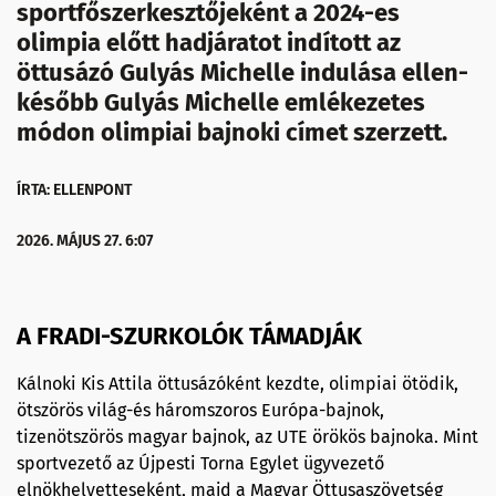
sportfőszerkesztőjeként a 2024-es
olimpia előtt hadjáratot indított az
öttusázó Gulyás Michelle indulása ellen-
később Gulyás Michelle emlékezetes
módon olimpiai bajnoki címet szerzett.
ÍRTA: ELLENPONT
2026. MÁJUS 27. 6:07
A FRADI-SZURKOLÓK TÁMADJÁK
Kálnoki Kis Attila öttusázóként kezdte, olimpiai ötödik,
ötszörös világ-és háromszoros Európa-bajnok,
tizenötszörös magyar bajnok, az UTE örökös bajnoka. Mint
sportvezető az Újpesti Torna Egylet ügyvezető
elnökhelyetteseként, majd a Magyar Öttusaszövetség