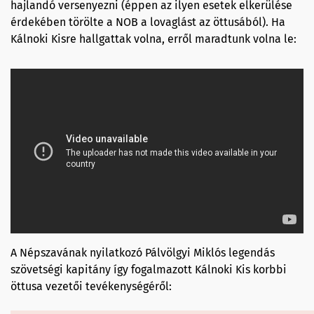
hajlandó versenyezni (éppen az ilyen esetek elkerülése
érdekében törölte a NOB a lovaglást az öttusából). Ha
Kálnoki Kisre hallgattak volna, erről maradtunk volna le:
A Népszavának nyilatkozó Pálvölgyi Miklós legendás
szövetségi kapitány így fogalmazott Kálnoki Kis korbbi
öttusa vezetői tevékenységéről: