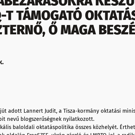
ABEZÁRÁSOKRA KÉSZÜ
-T TÁMOGATÓ OKTATÁ
ZTERNŐ, Ő MAGA BESZÉ
k.
út adott Lannert Judit, a Tisza-kormány oktatási minis
bit nevű blogszerűségnek nyilatkozott.
ális baloldali oktatáspolitika összes közhelyét. Érthe