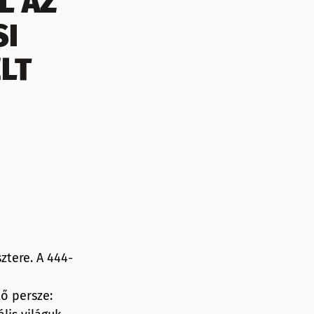
L AZ
SI
LT
ztere. A 444-
tő persze: