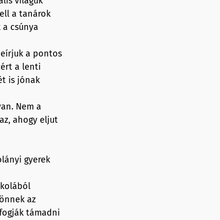
lis világuk
ell a tanárok
k a csúnya
eírjuk a pontos
ért a lenti
t is jónak
van. Nem a
z, ahogy eljut
olányi gyerek
skolából
jönnek az
 fogják támadni