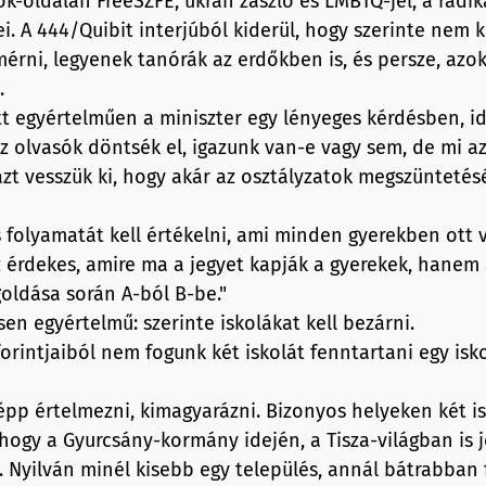
-oldalán FreeSZFE, ukrán zászló és LMBTQ-jel, a radiká
i. A 444/Quibit interjúból kiderül, hogy szerinte nem k
mérni, legyenek tanórák az erdőkben is, és persze, azo
..
 egyértelműen a miniszter egy lényeges kérdésben, id
z olvasók döntsék el, igazunk van-e vagy sem, de mi az
zt vesszük ki, hogy akár az osztályzatok megszüntetésé
folyamatát kell értékelni, ami minden gyerekben ott 
érdekes, amire ma a jegyet kapják a gyerekek, hanem a
ldása során A-ból B-be."
sen egyértelmű: szerinte iskolákat kell bezárni.
orintjaiból nem fogunk két iskolát fenntartani egy isk
pp értelmezni, kimagyarázni. Bizonyos helyeken két i
hogy a Gyurcsány-kormány idején, a Tisza-világban is 
. Nyilván minél kisebb egy település, annál bátrabban