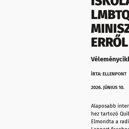
ISKOL
LMBTQ
MINIS
ERRŐL
Véleménycik
ÍRTA: ELLENPONT
2026. JÚNIUS 10.
Alaposabb interj
hez tartozó Qui
Elmondta a radik