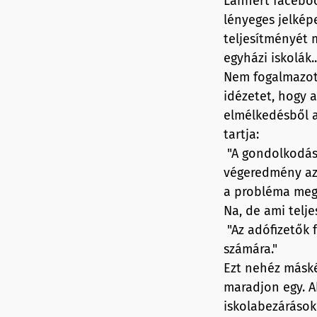
Lannert facebook
lényeges jelképe
teljesítményét 
egyházi iskolák.
Nem fogalmazott
idézetet, hogy a
elmélkedésből a
tartja:
"A gondolkodás 
végeredmény az 
a probléma mego
Na, de ami telje
"Az adófizetők f
számára."
Ezt nehéz máské
maradjon egy. A
iskolabezárások