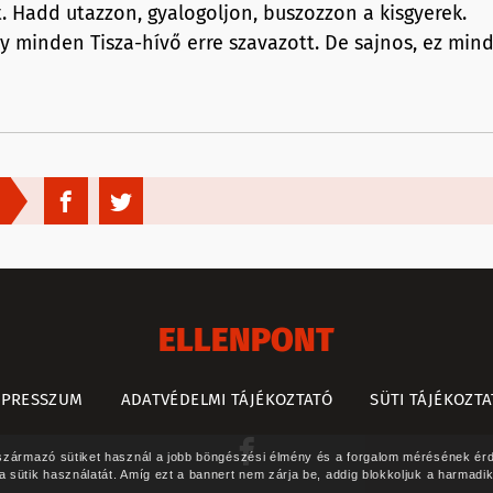
t. Hadd utazzon, gyalogoljon, buszozzon a kisgyerek.
y minden Tisza-hívő erre szavazott. De sajnos, ez mind
ELLENPONT
MPRESSZUM
ADATVÉDELMI TÁJÉKOZTATÓ
SÜTI TÁJÉKOZT
l származó sütiket használ a jobb böngészési élmény és a forgalom mérésének é
a sütik használatát. Amíg ezt a bannert nem zárja be, addig blokkoljuk a harmadik