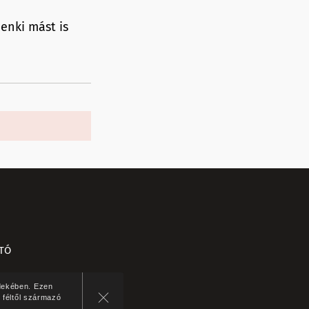
enki mást is
ATÓ
rdekében. Ezen
 féltől származó