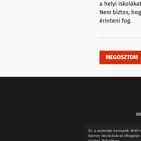
a helyi iskoláka
Nem biztos, hog
érinteni fog.
MEGOSZTOM
I
Ez a weboldal harmadik féltő
banner bezárásával elfogadja 
sütiket.
Bővebben