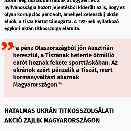
Azóta még tisztábban látunk az ügyben, és a
nyilvánosságra hozott jelentésből kiderült az is, hogy ez
olyan korrupciós pénz volt, amellyel Zelenszkij ukrán
elnök, a Tisza Pártot támogatta. A TV2-nek nyilatkozó
egykori ukrán titkosszolga elárulta.
"a pénz Olaszországból jön Ausztrián
keresztül, a Tiszának hetente ötmillió
eurót hoznak fekete sporttáskában. Az
ukránok azért pénzelik a Tiszát, mert
kormányváltást akarnak
4
Magyarországon"
HATALMAS UKRÁN TITKOSSZOLGÁLATI
AKCIÓ ZAJLIK MAGYARORSZÁGON