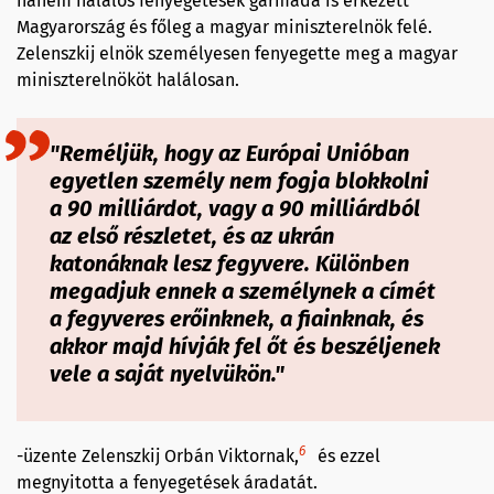
hanem halálos fenyegetések garmada is érkezett
Magyarország és főleg a magyar miniszterelnök felé.
Zelenszkij elnök személyesen fenyegette meg a magyar
miniszterelnököt halálosan.
"Reméljük, hogy az Európai Unióban
egyetlen személy nem fogja blokkolni
a 90 milliárdot, vagy a 90 milliárdból
az első részletet, és az ukrán
katonáknak lesz fegyvere. Különben
megadjuk ennek a személynek a címét
a fegyveres erőinknek, a fiainknak, és
akkor majd hívják fel őt és beszéljenek
vele a saját nyelvükön."
6
-üzente Zelenszkij Orbán Viktornak,
és ezzel
megnyitotta a fenyegetések áradatát.