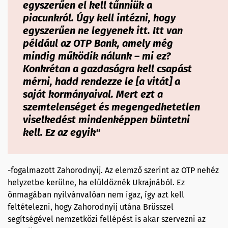
egyszerűen el kell tűnniük a
piacunkról. Úgy kell intézni, hogy
egyszerűen ne legyenek itt. Itt van
például az OTP Bank, amely még
mindig működik nálunk – mi ez?
Konkrétan a gazdaságra kell csapást
mérni, hadd rendezze le [a vitát] a
saját kormányaival. Mert ezt a
szemtelenséget és megengedhetetlen
viselkedést mindenképpen büntetni
kell. Ez az egyik"
-fogalmazott Zahorodnyij. Az elemző szerint az OTP nehéz
helyzetbe kerülne, ha elüldöznék Ukrajnából. Ez
önmagában nyilvánvalóan nem igaz, így azt kell
feltételezni, hogy Zahorodnyij utána Brüsszel
segítségével nemzetközi fellépést is akar szervezni az