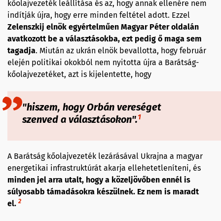
kőolajvezeték leállítása és az, hogy annak ellenére nem
indítják újra, hogy erre minden feltétel adott. Ezzel
Zelenszkij elnök egyértelműen Magyar Péter oldalán
avatkozott be a választásokba, ezt pedig ő maga sem
tagadja
. Miután az ukrán elnök bevallotta, hogy február
elején politikai okokból nem nyitotta újra a Barátság-
kőolajvezetéket, azt is kijelentette, hogy
"hiszem, hogy Orbán vereséget
1
szenved a választásokon".
A Barátság kőolajvezeték lezárásával Ukrajna a magyar
energetikai infrastruktúrát akarja ellehetetleníteni, és
minden jel arra utalt, hogy a közeljövőben ennél is
súlyosabb támadásokra készülnek. Ez nem is maradt
2
el.