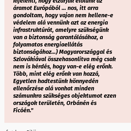
kijelenti, hogy elzárják előlünk az
áramot Európából ... nos, itt arra
gondoltam, hogy vajon nem kellene-e
védelem alá vennünk azt az energia
infrastruktúrát, amelyre szükségünk
van a biztonság garantálásához, a
folyamatos energiaellátás
biztonságához…) Magyarországgal és
Szlovákiával összehasonlítva még csak
nem is kérdés, hogy van-e elég erőnk.
Több, mint elég erőnk van hozzá,
Egyetlen hadtestünk könnyedén
ellenőrzése alá vonhat minden
számunkra szükséges objektumot ezen
országok területén, Orbánén és
Ficóén."