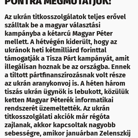
PONTRA MEGMUTATJUK!
Az ukrán titkosszolgálatok teljes erővel
szálltak be a magyar választási
kampányba a kétarcú Magyar Péter
mellett. A hétvégén kiderült, hogy az
ukránok heti kétmilliárd forinttal
támogatják a Tisza Párt kampányát, amit
illegálisan hoznak be az országba. Ennek
a tiltott pártfinanszírozásnak volt része
az ukrán aranykonvoj is. A héten három
tiszás ukrán ügynök is lebukott, közülük
ketten Magyar Péterék informatikai
rendszerét üzemeltették. Az ukrán
titkosszolgálati akciók már régóta
zajlanak, akkor kapcsoltak nagyobb
sebességre, amikor januárban Zelenszkij