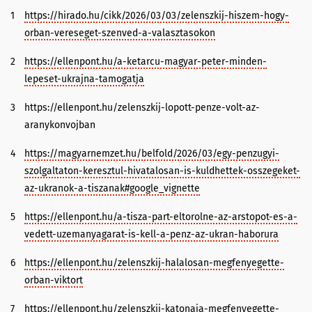
1
https://hirado.hu/cikk/2026/03/03/zelenszkij-hiszem-hogy-
orban-vereseget-szenved-a-valasztasokon
2
https://ellenpont.hu/a-ketarcu-magyar-peter-minden-
lepeset-ukrajna-tamogatja
3
https://ellenpont.hu/zelenszkij-lopott-penze-volt-az-
aranykonvojban
4
https://magyarnemzet.hu/belfold/2026/03/egy-penzugyi-
szolgaltaton-keresztul-hivatalosan-is-kuldhettek-osszegeket-
az-ukranok-a-tiszanak#google_vignette
5
https://ellenpont.hu/a-tisza-part-eltorolne-az-arstopot-es-a-
vedett-uzemanyagarat-is-kell-a-penz-az-ukran-haborura
6
https://ellenpont.hu/zelenszkij-halalosan-megfenyegette-
orban-viktort
7
https://ellenpont.hu/zelenszkij-katonaja-megfenyegette-