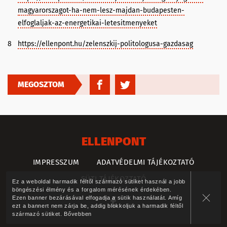
magyarorszagot-ha-nem-lesz-majdan-budapesten-
elfoglaljak-az-energetikai-letesitmenyeket
8
https://ellenpont.hu/zelenszkij-politologusa-gazdasag
MEGOSZTOM
ELLENPONT
IMPRESSZUM
ADATVÉDELMI TÁJÉKOZTATÓ
SÜTI TÁJÉKOZTATÓ
Ez a weboldal harmadik féltől származó sütiket használ a jobb
böngészési élmény és a forgalom mérésének érdekében.
Ezen banner bezárásával elfogadja a sütik használatát. Amíg
ezt a bannert nem zárja be, addig blokkoljuk a harmadik féltől
származó sütiket.
Bővebben