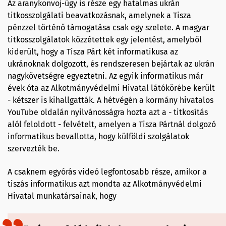
Az aranykonvoj-ügy is része egy hatalmas ukrán
titkosszolgálati beavatkozásnak, amelynek a Tisza
pénzzel történő támogatása csak egy szelete. A magyar
titkosszolgálatok közzétettek egy jelentést, amelyből
kiderült, hogy a Tisza Párt két informatikusa az
ukránoknak dolgozott, és rendszeresen bejártak az ukrán
nagykövetségre egyeztetni. Az egyik informatikus már
évek óta az Alkotmányvédelmi Hivatal látókörébe került
- kétszer is kihallgatták. A hétvégén a kormány hivatalos
YouTube oldalán nyilvánosságra hozta azt a - titkosítás
alól feloldott - felvételt, amelyen a Tisza Pártnál dolgozó
informatikus bevallotta, hogy külföldi szolgálatok
szervezték be.
A csaknem egyórás videó legfontosabb része, amikor a
tiszás informatikus azt mondta az Alkotmányvédelmi
Hivatal munkatársainak, hogy