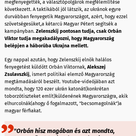
megfenyegették, a választópolgárok megfélemlítése
következett. A taktikából jól látszik, az ukránok egyre
durvábban fenyegetik Magyarországot, azért, hogy ezzel
szövetségesüket,a kétarcú Magyar Pétert segítsék a
kampányban.
Zelenszkij pontosan tudja, csak Orbán
Viktor tudja megakadályozni, hogy Magyarország
belépjen a háborúba Ukrajna mellett.
Egy nappal azután, hogy Zelenszkij elnök halálos
fenyegetést küldött Orbán Viktornak,
Alekszej
Zsulavszkij
, ismert politikai elemző Magyarország
megtámadásáról beszélt. Youtube-videójában azt
mondta, hogy 120 ezer ukrán katonát(konkrétan
toborzótiszteket említ)küldenének Magyarországra, akik
elhurcolnák(ahogy ő fogalmazott, "becsomagolnák")a
magyar férfiakat.
"
Orbán hisz magában és azt mondta,