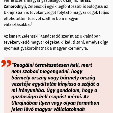
verné szét a magyar gazdaságot Ukrajna:
Tarasz
Zahorodnyij
, Zelenszkij egyik legfontosabb ideológusa az
Ukrajnában is tevékenységet folytató magyar cégek teljes
ellehetetlenítésével szállna be a magyar
8
választásokba.
Az ismert Zelenszkij-tanácsadó szerint az Ukrajnában
tevékenykedő magyar cégeket ki kell tiltani, amelyek így
nyomást gyakorolhatnak a magyar kormányra.
"Reagálni természetesen kell, mert
nem szabad megengedni, hogy
bármely ország vagy bármely ország
vezetője egyáltalán kinyissa a száját a
mi irányunkba. Úgy gondolom, hogy a
gazdaságra kell csapást mérni. Az
Ukrajnában ilyen vagy olyan formában
jelen lévő magyar vállalatoknak