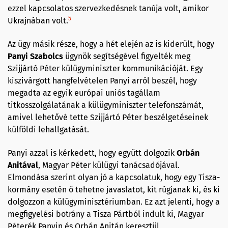
ezzel kapcsolatos szervezkedésnek tanúja volt, amikor
5
Ukrajnában volt.
Az ügy másik része, hogy a hét elején az is kiderült, hogy
Panyi Szabolcs
ügynök segítségével figyelték meg
Szijjártó Péter külügyminiszter kommunikációját. Egy
kiszivárgott hangfelvételen Panyi arról beszél, hogy
megadta az egyik európai uniós tagállam
titkosszolgálatának a külügyminiszter telefonszámát,
amivel lehetővé tette Szijjártó Péter beszélgetéseinek
külföldi lehallgatását.
Panyi azzal is kérkedett, hogy együtt dolgozik
Orbán
Anitával
, Magyar Péter külügyi tanácsadójával.
Elmondása szerint olyan jó a kapcsolatuk, hogy egy Tisza-
kormány esetén ő tehetne javaslatot, kit rúgjanak ki, és ki
dolgozzon a külügyminisztériumban. Ez azt jelenti, hogy a
megfigyelési botrány a Tisza Pártból indult ki, Magyar
Péterék Panyin és Orbán Anitán keresztül