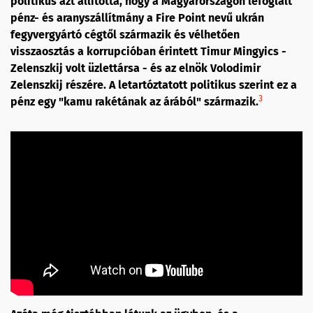
politikus azt állította, hogy a Magyarországon lefoglalt
pénz- és aranyszállítmány a Fire Point nevű ukrán
fegyvergyártó cégtől származik és vélhetően
visszaosztás a korrupcióban érintett Timur Mingyics -
Zelenszkij volt üzlettársa - és az elnök Volodimir
Zelenszkij részére. A letartóztatott politikus szerint ez a
3
pénz egy "kamu rakétának az árából" származik.