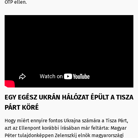
OTP ellen.
EGY EGÉSZ UKRÁN HÁLÓZAT ÉPÜLT A TISZA
PÁRT KÖRÉ
Hogy miért ennyire fontos Ukrajna számára a Tisza Párt,
azt az Ellenpont korábbi írásában már feltárta: Magyar
Péter tulajdonképpen Zelenszkij elnök magyarországi