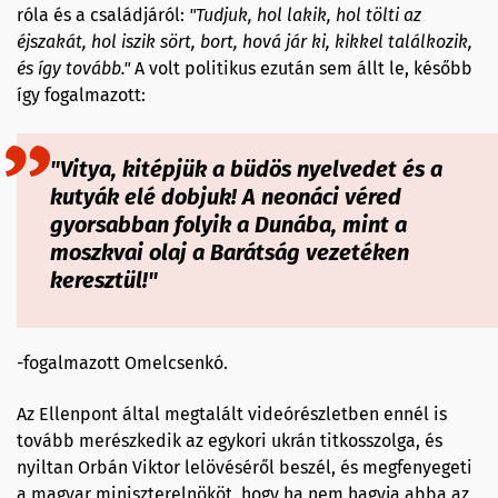
róla és a családjáról:
"Tudjuk, hol lakik, hol tölti az
éjszakát, hol iszik sört, bort, hová jár ki, kikkel találkozik,
és így tovább."
A volt politikus ezután sem állt le, később
így fogalmazott:
"Vitya, kitépjük a büdös nyelvedet és a
kutyák elé dobjuk! A neonáci véred
gyorsabban folyik a Dunába, mint a
moszkvai olaj a Barátság vezetéken
keresztül!"
-fogalmazott Omelcsenkó.
Az Ellenpont által megtalált videórészletben ennél is
tovább merészkedik az egykori ukrán titkosszolga, és
nyiltan Orbán Viktor lelövéséről beszél, és megfenyegeti
a magyar miniszterelnököt, hogy ha nem hagyja abba az