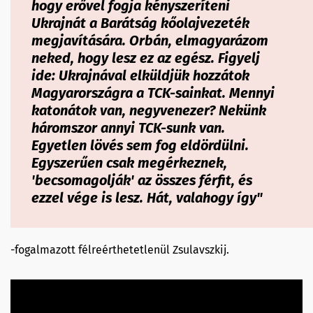
hogy erővel fogja kényszeríteni
Ukrajnát a Barátság kőolajvezeték
megjavítására. Orbán, elmagyarázom
neked, hogy lesz ez az egész. Figyelj
ide: Ukrajnával elküldjük hozzátok
Magyarországra a TCK-
sainkat
. Mennyi
katonátok van, negyvenezer? Nekünk
háromszor annyi TCK-
sunk
van.
Egyetlen lövés sem fog eldördülni.
Egyszerűen csak megérkeznek,
'becsomagolják' az összes férfit, és
ezzel vége is lesz. Hát, valahogy így
"
-fogalmazott félreérthetetlenül Zsulavszkij.