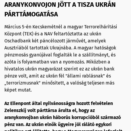
ARANYKONVOJON JÖTT A TISZA UKRÁN
PÁRTTÁMOGATÁSA
Március 5-én Kecskemétnél a magyar Terrorelhárítási
Központ (TEK) és a NAV feltartóztatta az ukrán
Oschadbank két páncélozott járművét, amelyek
Ausztriából tartottak Ukrajnába. A magyar hatóságok
pénzmosás gyanújával foglalták le a szállítmányt, és
azóta is folyamatban van a nyomozás. Miközben a
hivatalos ukrán magyarázat szerint ez az ukrán bank
pénze volt, amit az ukrán fél "állami rablásnak” és
„terrorizmusnak” minősített, a valóság teljesen más
képet mutat.
Az Ellenpont által nyilvánosságra hozott felvételen
Zelenszkij volt párttársa árulta el, hogy az
aranykonvojban ukrán háborús korrupcióból származó
pénz van. Az ukrán elnök ügyeire jól rálátó egykori