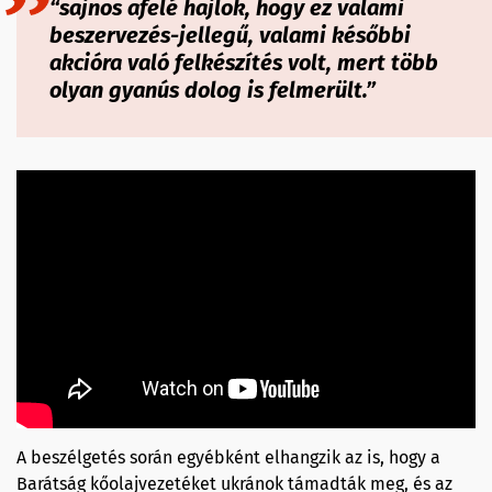
“sajnos afelé hajlok, hogy ez valami
beszervezés-jellegű, valami későbbi
akcióra való felkészítés volt, mert több
olyan gyanús dolog is felmerült.”
A beszélgetés során egyébként elhangzik az is, hogy a
Barátság kőolajvezetéket ukránok támadták meg, és az