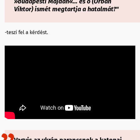
»budapesti Majdan«... és ő (Orbán
Viktor) ismét megtartja a hatalmát?"
-teszi fel a kérdést.
Vagyis az ukrán parancsnok a katonai