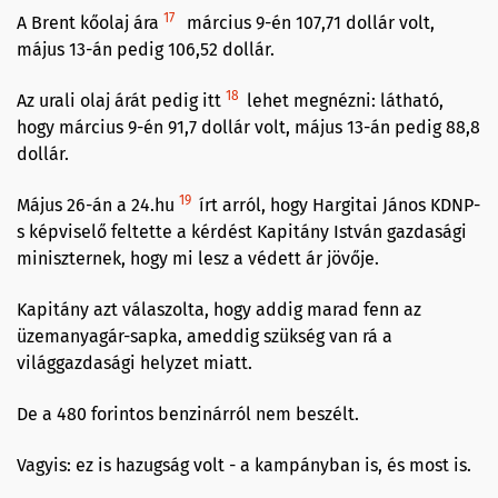
17
A Brent kőolaj ára
március 9-én 107,71 dollár volt,
május 13-án pedig 106,52 dollár.
18
Az urali olaj árát pedig itt
lehet megnézni: látható,
hogy március 9-én 91,7 dollár volt, május 13-án pedig 88,8
dollár.
19
Május 26-án a 24.hu
írt arról, hogy Hargitai János KDNP-
s képviselő feltette a kérdést Kapitány István gazdasági
miniszternek, hogy mi lesz a védett ár jövője.
Kapitány azt válaszolta, hogy addig marad fenn az
üzemanyagár-sapka, ameddig szükség van rá a
világgazdasági helyzet miatt.
De a 480 forintos benzinárról nem beszélt.
Vagyis: ez is hazugság volt - a kampányban is, és most is.