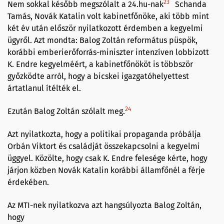
23
Nem sokkal később megszólalt a 24.hu-nak
Schanda
Tamás, Novák Katalin volt kabinetfőnöke, aki több mint
két év után először nyilatkozott érdemben a kegyelmi
ügyről. Azt mondta: Balog Zoltán református püspök,
korábbi emberierőforrás-miniszter intenzíven lobbizott
K. Endre kegyelméért, a kabinetfőnököt is többször
győzködte arról, hogy a bicskei igazgatóhelyettest
ártatlanul ítélték el.
24
Ezután Balog Zoltán szólalt meg.
Azt nyilatkozta, hogy a politikai propaganda próbálja
Orbán Viktort és családját összekapcsolni a kegyelmi
üggyel. Közölte, hogy csak K. Endre felesége kérte, hogy
járjon közben Novák Katalin korábbi államfőnél a férje
érdekében.
Az MTI-nek nyilatkozva azt hangsúlyozta Balog Zoltán,
hogy