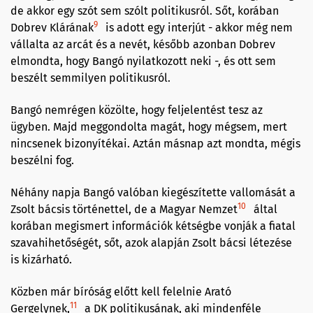
de akkor egy szót sem szólt politikusról. Sőt, korában
9
Dobrev Klárának
is adott egy interjút - akkor még nem
vállalta az arcát és a nevét, később azonban Dobrev
elmondta, hogy Bangó nyilatkozott neki -, és ott sem
beszélt semmilyen politikusról.
Bangó nemrégen közölte, hogy feljelentést tesz az
ügyben. Majd meggondolta magát, hogy mégsem, mert
nincsenek bizonyítékai. Aztán másnap azt mondta, mégis
beszélni fog.
Néhány napja Bangó valóban kiegészítette vallomását a
10
Zsolt bácsis történettel, de a Magyar Nemzet
által
korában megismert információk kétségbe vonják a fiatal
szavahihetőségét, sőt, azok alapján Zsolt bácsi létezése
is kizárható.
Közben már bíróság előtt kell felelnie Arató
11
Gergelynek,
a DK politikusának, aki mindenféle