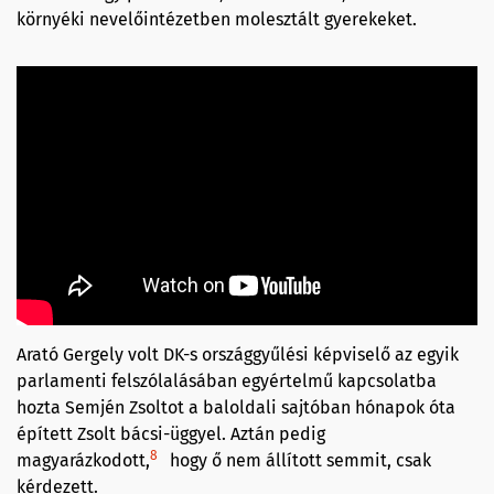
környéki nevelőintézetben molesztált gyerekeket.
Arató Gergely volt DK-s országgyűlési képviselő az egyik
parlamenti felszólalásában egyértelmű kapcsolatba
hozta Semjén Zsoltot a baloldali sajtóban hónapok óta
épített Zsolt bácsi-üggyel. Aztán pedig
8
magyarázkodott,
hogy ő nem állított semmit, csak
kérdezett.