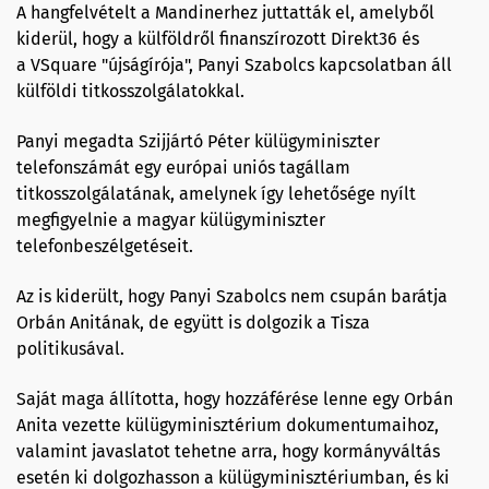
A hangfelvételt a Mandinerhez juttatták el, amelyből
kiderül, hogy a külföldről finanszírozott Direkt36 és
a VSquare "újságírója", Panyi Szabolcs kapcsolatban áll
külföldi titkosszolgálatokkal.
Panyi megadta Szijjártó Péter külügyminiszter
telefonszámát egy európai uniós tagállam
titkosszolgálatának, amelynek így lehetősége nyílt
megfigyelnie a magyar külügyminiszter
telefonbeszélgetéseit.
Az is kiderült, hogy Panyi Szabolcs nem csupán barátja
Orbán Anitának, de együtt is dolgozik a Tisza
politikusával.
Saját maga állította, hogy hozzáférése lenne egy Orbán
Anita vezette külügyminisztérium dokumentumaihoz,
valamint javaslatot tehetne arra, hogy kormányváltás
esetén ki dolgozhasson a külügyminisztériumban, és ki