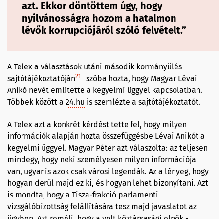
azt. Ekkor döntöttem úgy, hogy
nyilvánosságra hozom a hatalmon
lévők korrupciójáról szóló felvételt.”
A Telex a választások utáni második kormányülés
21
sajtótájékoztatóján
szóba hozta, hogy Magyar Lévai
Anikó nevét említette a kegyelmi üggyel kapcsolatban.
Többek között a
24.hu
is szemlézte a sajtótájékoztatót.
A Telex azt a konkrét kérdést tette fel, hogy milyen
információk alapján hozta összefüggésbe Lévai Anikót a
kegyelmi üggyel. Magyar Péter azt válaszolta: az teljesen
mindegy, hogy neki személyesen milyen információja
van, ugyanis azok csak városi legendák. Az a lényeg, hogy
hogyan derül majd ez ki, és hogyan lehet bizonyítani. Azt
is mondta, hogy a Tisza-frakció parlamenti
vizsgálóbizottság felállítására tesz majd javaslatot az
ügyben. Azt reméli, hogy a volt köztársasági elnök -