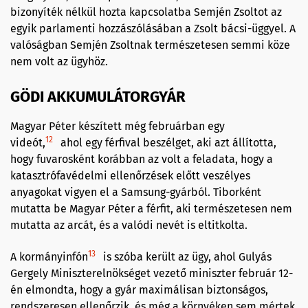
bizonyíték nélkül hozta kapcsolatba Semjén Zsoltot az
egyik parlamenti hozzászólásában a Zsolt bácsi-üggyel. A
valóságban Semjén Zsoltnak természetesen semmi köze
nem volt az ügyhöz.
GÖDI AKKUMULÁTORGYÁR
Magyar Péter készített még februárban egy
12
videót,
ahol egy férfival beszélget, aki azt állította,
hogy fuvarosként korábban az volt a feladata, hogy a
katasztrófavédelmi ellenőrzések előtt veszélyes
anyagokat vigyen el a Samsung-gyárból. Tiborként
mutatta be Magyar Péter a férfit, aki természetesen nem
mutatta az arcát, és a valódi nevét is eltitkolta.
13
A kormányinfón
is szóba került az ügy, ahol Gulyás
Gergely Miniszterelnökséget vezető miniszter február 12-
én elmondta, hogy a gyár maximálisan biztonságos,
rendszeresen ellenőrzik, és még a környéken sem mértek