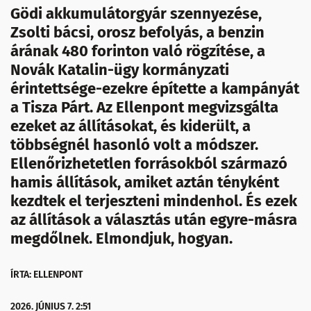
Gödi akkumulátorgyár szennyezése,
Zsolti bácsi, orosz befolyás, a benzin
árának 480 forinton való rögzítése, a
Novák Katalin-ügy kormányzati
érintettsége-ezekre építette a kampányát
a Tisza Párt. Az Ellenpont megvizsgálta
ezeket az állításokat, és kiderült, a
többségnél hasonló volt a módszer.
Ellenőrizhetetlen forrásokból származó
hamis állítások, amiket aztán tényként
kezdtek el terjeszteni mindenhol. És ezek
az állítások a választás után egyre-másra
megdőlnek. Elmondjuk, hogyan.
ÍRTA: ELLENPONT
2026. JÚNIUS 7. 2:51