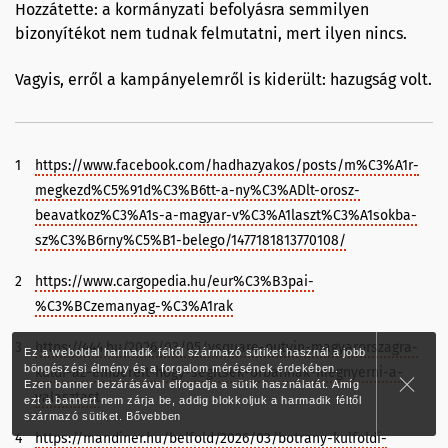
Hozzátette: a kormányzati befolyásra semmilyen
bizonyítékot nem tudnak felmutatni, mert ilyen nincs.
Vagyis, erről a kampányelemről is kiderült: hazugság volt.
1
https://www.facebook.com/hadhazyakos/posts/m%C3%A1r-
megkezd%C5%91d%C3%B6tt-a-ny%C3%ADlt-orosz-
beavatkoz%C3%A1s-a-magyar-v%C3%A1laszt%C3%A1sokba-
sz%C3%B6rny%C5%B1-belego/1477181813770108/
2
https://www.cargopedia.hu/eur%C3%B3pai-
%C3%BCzemanyag-%C3%A1rak
3
https://444.hu/2026/03/05/vsquare-putyin-magyarorszagra-
Ez a weboldal harmadik féltől származó sütiket használ a jobb
böngészési élmény és a forgalom mérésének érdekében.
kuldi-az-embereit-hogy-segitsek-orbannak-megnyerni-a-
Ezen banner bezárásával elfogadja a sütik használatát. Amíg
valasztast
ezt a bannert nem zárja be, addig blokkoljuk a harmadik féltől
származó sütiket.
Bővebben
4
https://mandiner.hu/belfold/2026/03/botrany-kulfoldi-