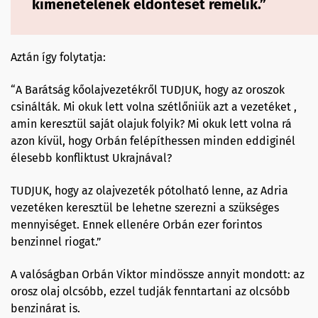
kimenetelének eldöntését remélik.”
Aztán így folytatja:
“A Barátság kőolajvezetékről TUDJUK, hogy az oroszok
csinálták. Mi okuk lett volna szétlőniük azt a vezetéket ,
amin keresztül saját olajuk folyik? Mi okuk lett volna rá
azon kívül, hogy Orbán felépíthessen minden eddiginél
élesebb konfliktust Ukrajnával?
TUDJUK, hogy az olajvezeték pótolható lenne, az Adria
vezetéken keresztül be lehetne szerezni a szükséges
mennyiséget. Ennek ellenére Orbán ezer forintos
benzinnel riogat.”
A valóságban Orbán Viktor mindössze annyit mondott: az
orosz olaj olcsóbb, ezzel tudják fenntartani az olcsóbb
benzinárat is.