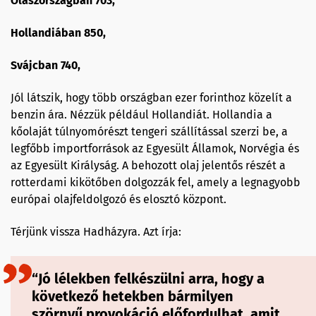
Olaszországban 703,
Hollandiában 850,
Svájcban 740,
Jól látszik, hogy több országban ezer forinthoz közelít a
benzin ára. Nézzük például Hollandiát. Hollandia a
kőolaját túlnyomórészt tengeri szállítással szerzi be, a
legfőbb importforrások az Egyesült Államok, Norvégia és
az Egyesült Királyság. A behozott olaj jelentős részét a
rotterdami kikötőben dolgozzák fel, amely a legnagyobb
európai olajfeldolgozó és elosztó központ.
Térjünk vissza Hadházyra. Azt írja:
“Jó lélekben felkészülni arra, hogy a
következő hetekben bármilyen
szörnyű provokáció előfordulhat, amit