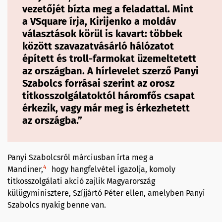
vezetőjét bízta meg a feladattal. Mint
a VSquare írja, Kirijenko a moldáv
választások körül is kavart: többek
között szavazatvásárló hálózatot
épített és troll-farmokat üzemeltetett
az országban. A hírlevelet szerző Panyi
Szabolcs forrásai szerint az orosz
titkosszolgálatoktól háromfős csapat
érkezik, vagy már meg is érkezhetett
az országba.”
Panyi Szabolcsról márciusban írta meg a
4
Mandiner,
hogy hangfelvétel igazolja, komoly
titkosszolgálati akció zajlik Magyarország
külügyminisztere, Szíjjártó Péter ellen, amelyben Panyi
Szabolcs nyakig benne van.