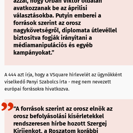
azzal, hogy Orbán Viktor oldalán
avatkozzanak be az áprilisi
választásokba. Putyin emberei a
források szerint az orosz
nagykövetségről, diplomata útlevéllel
biztosítva fogják irányítani a
médiamanipulációs és egyéb
kampányokat.”
A 444 azt írja, hogy a VSquare hírlevelét az ügynökként
viselkedő Panyi Szabolcs írta - meg nem nevezett
európai forrásokra hivatkozva.
“A források szerint az orosz elnök az
orosz befolyásolási kísérletekkel
rendszeresen hírbe hozott Szergej
Kirijenkot, a Roszatom korábbi