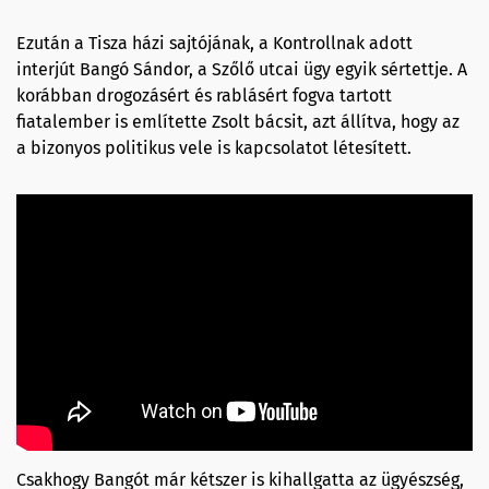
Ezután a Tisza házi sajtójának, a Kontrollnak adott
interjút Bangó Sándor, a Szőlő utcai ügy egyik sértettje. A
korábban drogozásért és rablásért fogva tartott
fiatalember is említette Zsolt bácsit, azt állítva, hogy az
a bizonyos politikus vele is kapcsolatot létesített.
Csakhogy Bangót már kétszer is kihallgatta az ügyészség,