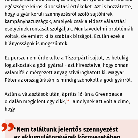
egészségre káros kibocsátási értékeket. Azt is hozzátette,
hogy a gyár körüli szennyezésről szóló sajtóhírek
kampányhazugságok, amelyek csak a Fidesz választási
esélyeinek rontását szolgálják. Munkavédelmi problémák
voltak, de emiatt ki is szabtak bírságot. Ezután ezek a
hiányosságok is megszűntek.
Ez persze nem érdekelte a Tisza-párti sajtót, és hetekig
foglalkoztak a gödi gyárral - azt híresztelve, hogy onnan
valamiféle mérgezett anyag szivároghatott ki. Magyar
Péter az országjárásán is mindig szónokolt a gödi gyárról.
Aztán a választások után, április 16-án a Greenpeace
14
oldalán megjelent egy cikk,
amelynek azt volt a címe,
hogy
“Nem találtunk jelentős szennyezést
az akkumulátorgyárak környezetében