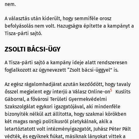
nem.
A választás után kiderült, hogy semmiféle orosz
befolyásolás nem volt. Hazugságra építette a kampányt a
Tisza-párti sajtó.
ZSOLTI BÁCSI-ÜGY
A Tisza-párti sajtó a kampány ideje alatt rendszeresen
foglalkozott az úgynevezett “Zsolt bácsi-üggyel” is.
Az egész rágalomhadjárat azután kezdődött, hogy tavaly
5
ősszel megjelent egy interjú a Válasz Online-on
Kuslits
Gáborral, a fővárosi Területi Gyermekvédelmi
Szakszolgálat egykori igazgatójával, aki mindenféle
bizonyíték nélkül azt állította, hogy szakmai körökben
két magas rangú politikusról pletykálnak, akik a
letartóztatott volt intézményigazgatót, Juhász Péter Pált
védték, és egyiknek fiúkat, másiknak lányokat vittek a