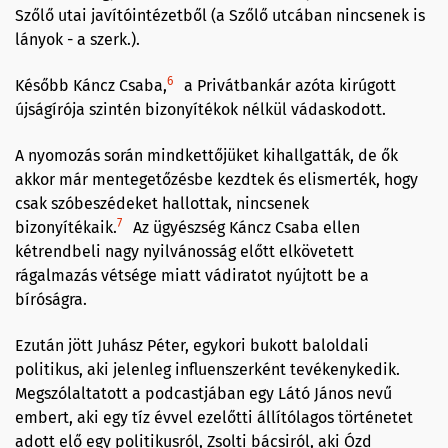
Szőlő utai javítóintézetből (a Szőlő utcában nincsenek is
lányok - a szerk.).
6
Később Káncz Csaba,
a Privátbankár azóta kirúgott
újságírója szintén bizonyítékok nélkül vádaskodott.
A nyomozás során mindkettőjüket kihallgatták, de ők
akkor már mentegetőzésbe kezdtek és elismerték, hogy
csak szóbeszédeket hallottak, nincsenek
7
bizonyítékaik.
Az ügyészség Káncz Csaba ellen
kétrendbeli nagy nyilvánosság előtt elkövetett
rágalmazás vétsége miatt vádiratot nyújtott be a
bíróságra.
Ezután jött Juhász Péter, egykori bukott baloldali
politikus, aki jelenleg influenszerként tevékenykedik.
Megszólaltatott a podcastjában egy Látó János nevű
embert, aki egy tíz évvel ezelőtti állítólagos történetet
adott elő egy politikusról, Zsolti bácsiról, aki Ózd