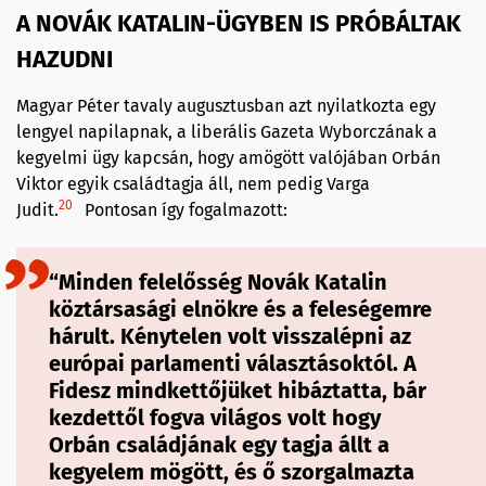
A NOVÁK KATALIN-ÜGYBEN IS PRÓBÁLTAK
HAZUDNI
Magyar Péter tavaly augusztusban azt nyilatkozta egy
lengyel napilapnak, a liberális Gazeta Wyborczának a
kegyelmi ügy kapcsán, hogy amögött valójában Orbán
Viktor egyik családtagja áll, nem pedig Varga
20
Judit.
Pontosan így fogalmazott:
“Minden felelősség Novák Katalin
köztársasági elnökre és a feleségemre
hárult. Kénytelen volt visszalépni az
európai parlamenti választásoktól. A
Fidesz mindkettőjüket hibáztatta, bár
kezdettől fogva világos volt hogy
Orbán családjának egy tagja állt a
kegyelem mögött, és ő szorgalmazta