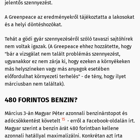
jelentős szennyezést.
A Greenpeace az eredményekről tájékoztatta a lakosokat
és a helyi döntéshozókat.
Tehát a gödi gyár szennyezéséről szóló tavaszi sajtóhírek
nem voltak igazak. (A Greepeace ehhez hozzátette, hogy
"bár a vizsgálat nem talált problémás szennyezést,
ugyanakkor ez nem zárja ki, hogy ezeken a környékeken
más helyszíneken vagy más anyagok esetében
előfordulhat környezeti terhelés" - de tény, hogy ilyet
márciusban nem találtak).
480 FORINTOS BENZIN?
Március 3-án Magyar Péter azonnali benzinárstopot és
15
adócsökkentést követelt
- erről a Facebook-oldalán írt.
Magyar szerint a benzin árát 480 forintban kellene
azonnali hatállyal maximalizálni. Konkrétan azt írta