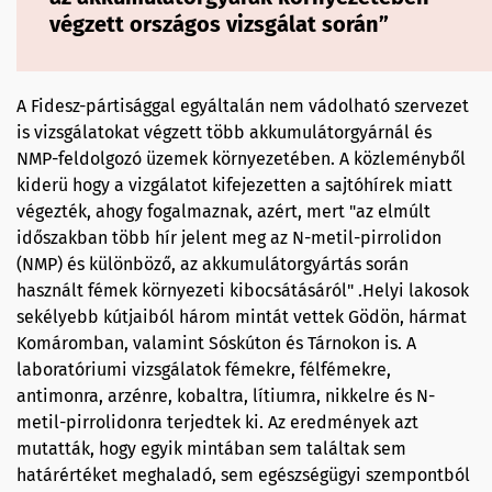
végzett országos vizsgálat során”
A Fidesz-pártisággal egyáltalán nem vádolható szervezet
is vizsgálatokat végzett több akkumulátorgyárnál és
NMP-feldolgozó üzemek környezetében. A közleményből
kiderü hogy a vizgálatot kifejezetten a sajtóhírek miatt
végezték, ahogy fogalmaznak, azért, mert "az elmúlt
időszakban több hír jelent meg az N-metil-pirrolidon
(NMP) és különböző, az akkumulátorgyártás során
használt fémek környezeti kibocsátásáról" .Helyi lakosok
sekélyebb kútjaiból három mintát vettek Gödön, hármat
Komáromban, valamint Sóskúton és Tárnokon is. A
laboratóriumi vizsgálatok fémekre, félfémekre,
antimonra, arzénre, kobaltra, lítiumra, nikkelre és N-
metil-pirrolidonra terjedtek ki. Az eredmények azt
mutatták, hogy egyik mintában sem találtak sem
határértéket meghaladó, sem egészségügyi szempontból