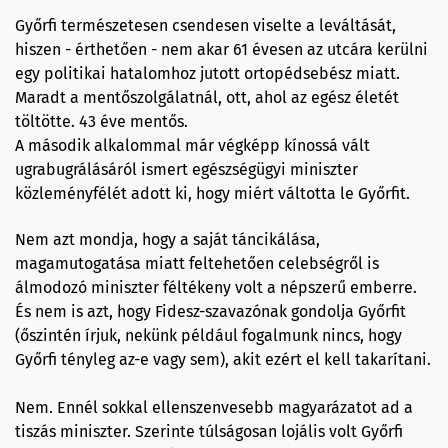
Győrfi természetesen csendesen viselte a leváltását,
hiszen - érthetően - nem akar 61 évesen az utcára kerülni
egy politikai hatalomhoz jutott ortopédsebész miatt.
Maradt a mentőszolgálatnál, ott, ahol az egész életét
töltötte. 43 éve mentős.
A második alkalommal már végképp kínossá vált
ugrabugrálásáról ismert egészségügyi miniszter
közleményfélét adott ki, hogy miért váltotta le Győrfit.
Nem azt mondja, hogy a saját táncikálása,
magamutogatása miatt feltehetően celebségről is
álmodozó miniszter féltékeny volt a népszerű emberre.
És nem is azt, hogy Fidesz-szavazónak gondolja Győrfit
(őszintén írjuk, nekünk például fogalmunk nincs, hogy
Győrfi tényleg az-e vagy sem), akit ezért el kell takarítani.
Nem. Ennél sokkal ellenszenvesebb magyarázatot ad a
tiszás miniszter. Szerinte túlságosan lojális volt Győrfi