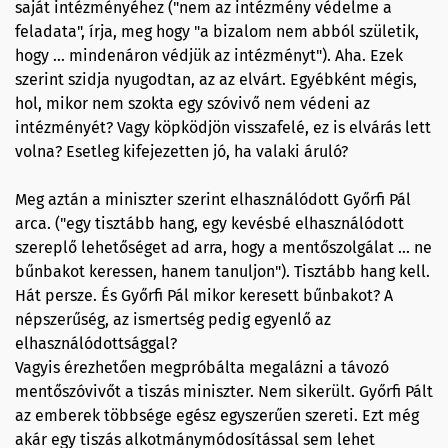
saját intézményéhez ("nem az intézmény védelme a
feladata", írja, meg hogy "a bizalom nem abból születik,
hogy ... mindenáron védjük az intézményt"). Aha. Ezek
szerint szidja nyugodtan, az az elvárt. Egyébként mégis,
hol, mikor nem szokta egy szóvivő nem védeni az
intézményét? Vagy köpködjön visszafelé, ez is elvárás lett
volna? Esetleg kifejezetten jó, ha valaki áruló?
Meg aztán a miniszter szerint elhasználódott Győrfi Pál
arca. ("egy tisztább hang, egy kevésbé elhasználódott
szereplő lehetőséget ad arra, hogy a mentőszolgálat ... ne
bűnbakot keressen, hanem tanuljon"). Tisztább hang kell.
Hát persze. És Győrfi Pál mikor keresett bűnbakot? A
népszerűség, az ismertség pedig egyenlő az
elhasználódottsággal?
Vagyis érezhetően megpróbálta megalázni a távozó
mentőszóvivőt a tiszás miniszter. Nem sikerült. Győrfi Pált
az emberek többsége egész egyszerűen szereti. Ezt még
akár egy tiszás alkotmánymódosítással sem lehet