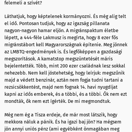
felemeli a szívét?
Láthatjuk, hogy képtelenek kormányozni. És még alig telt
el idő. Pontosan tudjuk, hogy az igazság pillanata
nagyon-nagyon hamar eljön. A migránspaktum életbe
lépett, a 444-féle Lakmusz is megírta, hogy 8 ezer fős
migránstábort kell Magyarországnak építenie. Meg jönnek
az LMBTQ-engedmények is. És legfőképpen a gazdasági
megszorítások. A kamatstop megszüntetését máris
bejelentették. Több, mint 200 ezer családnak lesz sokkal
nehezebb. Nem kell jóstehetség, hogy leírjuk: megszűnik
majd a védett benzinár, aztán nem fogja tudni tartani a
rezsicsökkentést, majd nem fognak 14. havi nyugdíjat
kapni az idős emberek, és a többi, és a többi. Ők nem ezt
mondták, ők nem ezt ígérték. De mi megmondtuk.
Még nem ég a Tisza erdeje, de már most látszik, hogy
mekkora náluk a pánik. És ha igazi baj jön? Ha mégsem
jön annyi uniós pénz (ami egyébként önmagában meg