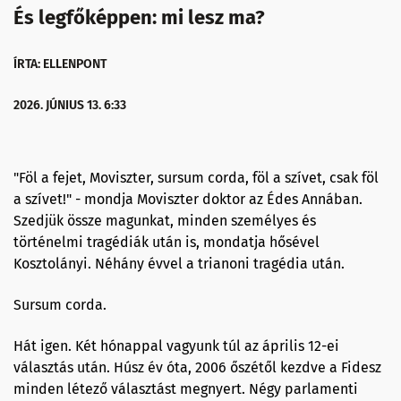
És legfőképpen: mi lesz ma?
ÍRTA: ELLENPONT
2026. JÚNIUS 13. 6:33
"Föl a fejet, Moviszter, sursum corda, föl a szívet, csak föl
a szívet!" - mondja Moviszter doktor az Édes Annában.
Szedjük össze magunkat, minden személyes és
történelmi tragédiák után is, mondatja hősével
Kosztolányi. Néhány évvel a trianoni tragédia után.
Sursum corda.
Hát igen. Két hónappal vagyunk túl az április 12-ei
választás után. Húsz év óta, 2006 őszétől kezdve a Fidesz
minden létező választást megnyert. Négy parlamenti