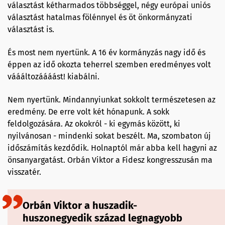
választást kétharmados többséggel, négy európai uniós
választást hatalmas fölénnyel és öt önkormányzati
választást is.
És most nem nyertünk. A 16 év kormányzás nagy idő és
éppen az idő okozta teherrel szemben eredményes volt
váááltozáááást! kiabálni.
Nem nyertünk. Mindannyiunkat sokkolt természetesen az
eredmény. De erre volt két hónapunk. A sokk
feldolgozására. Az okokról - ki egymás között, ki
nyilvánosan - mindenki sokat beszélt. Ma, szombaton új
időszámítás kezdődik. Holnaptól már abba kell hagyni az
önsanyargatást. Orbán Viktor a Fidesz kongresszusán ma
visszatér.
Orbán Viktor a huszadik-
huszonegyedik század legnagyobb