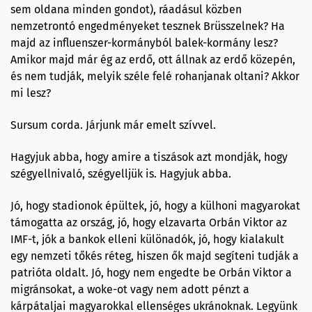
sem oldana minden gondot), ráadásul közben
nemzetrontó engedményeket tesznek Brüsszelnek? Ha
majd az influenszer-kormányból balek-kormány lesz?
Amikor majd már ég az erdő, ott állnak az erdő közepén,
és nem tudják, melyik széle felé rohanjanak oltani? Akkor
mi lesz?
Sursum corda. Járjunk már emelt szívvel.
Hagyjuk abba, hogy amire a tiszások azt mondják, hogy
szégyellnivaló, szégyelljük is. Hagyjuk abba.
Jó, hogy stadionok épültek, jó, hogy a külhoni magyarokat
támogatta az ország, jó, hogy elzavarta Orbán Viktor az
IMF-t, jók a bankok elleni különadók, jó, hogy kialakult
egy nemzeti tőkés réteg, hiszen ők majd segíteni tudják a
patrióta oldalt. Jó, hogy nem engedte be Orbán Viktor a
migránsokat, a woke-ot vagy nem adott pénzt a
kárpátaljai magyarokkal ellenséges ukránoknak. Legyünk