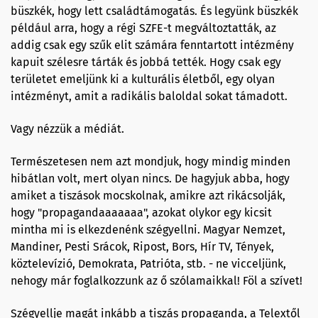
büszkék, hogy lett családtámogatás. És legyünk büszkék
például arra, hogy a régi SZFE-t megváltoztatták, az
addig csak egy szűk elit számára fenntartott intézmény
kapuit szélesre tárták és jobbá tették. Hogy csak egy
területet emeljünk ki a kulturális életből, egy olyan
intézményt, amit a radikális baloldal sokat támadott.
Vagy nézzük a médiát.
Természetesen nem azt mondjuk, hogy mindig minden
hibátlan volt, mert olyan nincs. De hagyjuk abba, hogy
amiket a tiszások mocskolnak, amikre azt rikácsolják,
hogy "propagandaaaaaaa", azokat olykor egy kicsit
mintha mi is elkezdenénk szégyellni. Magyar Nemzet,
Mandiner, Pesti Srácok, Ripost, Bors, Hír TV, Tények,
köztelevízió, Demokrata, Patrióta, stb. - ne vicceljünk,
nehogy már foglalkozzunk az ő szólamaikkal! Föl a szívet!
Szégyellje magát inkább a tiszás propaganda, a Telextől