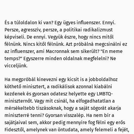
És a túloldalon ki van? Egy ügyes influenszer. Ennyi.
Persze, agresszív, persze, a politikai radikalizmust
képviseli. De ennyi. Vegyük észre, hogy nincs mitől
félnünk. Nincs kitől félnünk. Azt próbálná megcsinálni ez
az influenszer, ami Macronnak sem sikerült? "En meme
temps?" Egyszerre minden oldalnak megfelelni? Ne
vicceljünk.
Ha megpróbál kinevezni egy kicsit is a jobboldalhoz
köthető minisztert, a radikálisok azonnal kiabálni
kezdenek és gyorsan odatesz helyette egy LMBTQ-
miniszternőt. Vagy mit csinál, ha elfogadhatatlan a
mérsékeltebb tiszásoknak, hogy a saját sógorát akarja
miniszterré tenni? Gyorsan visszalép. Ha nem bír a
sajátjaival sem, akkor pedig mennyire fog félni egy erős
Fidesztől, amelynek van öntudata, amely felemeli a fejét,