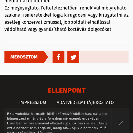
médiapiacot illetően.
Ez megnyugtató. Feltételezhetően, rendkívül mélyreható
szakmai ismeretekkel fogja kirugdosni vagy kirugatatni az
esetleg konzervatizmussal, jobboldali elhajlással
vádolható vagy gyanúsítható köztévés dolgozókat
MEGOSZTOM
ELLENPONT
IMPRESSZUM
ADATVÉDELMI TÁJÉKOZTATÓ
SÜTI TÁJÉKOZTATÓ
Ez a weboldal harmadik féltől származó sütiket használ a jobb
böngészési élmény és a forgalom mérésének érdekében.
Ezen banner bezárásával elfogadja a sütik használatát. Amíg
ezt a bannert nem zárja be, addig blokkoljuk a harmadik féltől
származó sütiket.
Bővebben