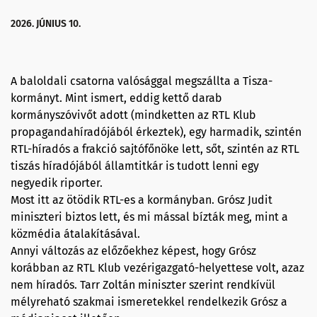
2026. JÚNIUS 10.
A baloldali csatorna valósággal megszállta a Tisza-
kormányt. Mint ismert, eddig kettő darab
kormányszóvivőt adott (mindketten az RTL Klub
propagandahíradójából érkeztek), egy harmadik, szintén
RTL-híradós a frakció sajtófőnöke lett, sőt, szintén az RTL
tiszás híradójából államtitkár is tudott lenni egy
negyedik riporter.
Most itt az ötödik RTL-es a kormányban. Grósz Judit
miniszteri biztos lett, és mi mással bízták meg, mint a
közmédia átalakításával.
Annyi változás az előzőekhez képest, hogy Grósz
korábban az RTL Klub vezérigazgató-helyettese volt, azaz
nem híradós. Tarr Zoltán miniszter szerint rendkívül
mélyreható szakmai ismeretekkel rendelkezik Grósz a