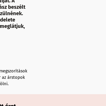
íjat. A
ász beszélt
szülnének.
ndelete
meglátjuk,
megszorítások
r az árstopok
ölni.