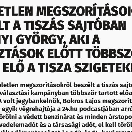
ETLEN MEGSZORÍTÁSO
LT A TISZÁS SAJTÓBAN
YI GYÖRGY, AKI A
ZTÁSOK ELŐTT TÖBBS
 ELŐ A TISZA SZIGETE
letlen megszorításokról beszélt a tiszás saj
 választási kampányban többször tartott előa
 A volt jegybankelnök, Bokros Lajos megszorí
egyik végrehajtója a 24.hu podcastjában arró
törölni a védett benzinárat és minden árstopo
vedelemadót és a társasági adót, el kell töröl