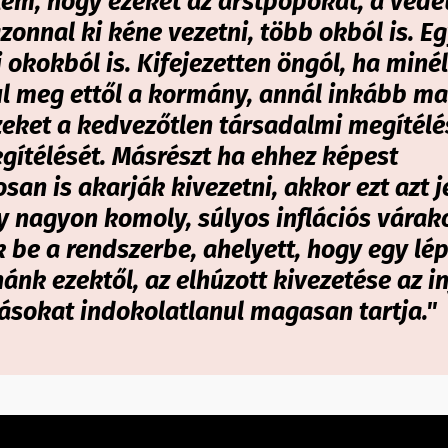
em, hogy ezeket az árstpopokat, a védet
zonnal ki kéne vezetni, több okból is. Eg
i okokból is. Kifejezetten öngól, ha min
l meg ettől a kormány, annál inkább m
zeket a kedvezőtlen társadalmi megítélé
gítélését. Másrészt ha ehhez képest
san is akarják kivezetni, akkor ezt azt je
y nagyon komoly, súlyos inflációs várak
 be a rendszerbe, ahelyett, hogy egy lé
nk ezektől, az elhúzott kivezetése az in
ásokat indokolatlanul magasan tartja."