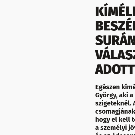
KÍMÉL
BESZÉ
SURÁN
VÁLAS
ADOTT
Egészen kímé
György, aki a
szigeteknél.
csomagjának 
hogy el kell 
a személyi jö