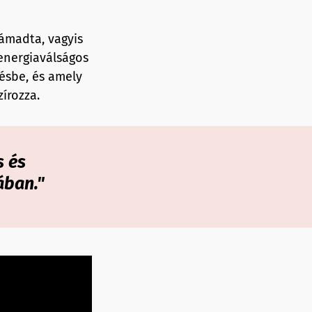
támadta, vagyis
energiaválságos
lésbe, és amely
írozza.
s és
ában."