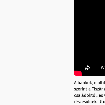
A bankok, multik
szerint a Tiszá
családoktól, és
részesülnek. Ut