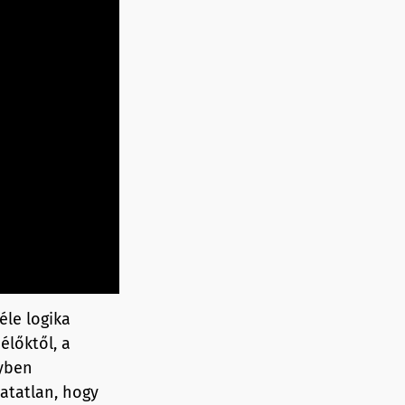
éle logika
élőktől, a
nyben
hatatlan, hogy