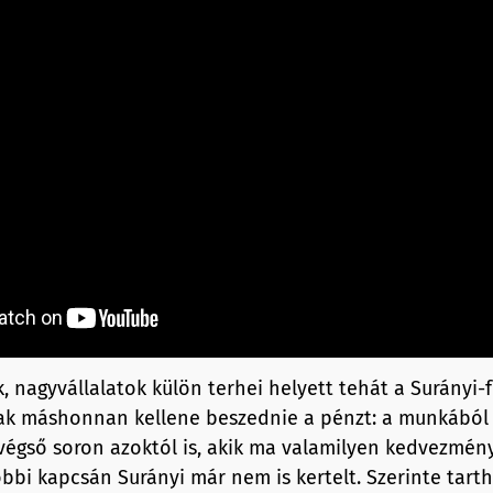
, nagyvállalatok külön terhei helyett tehát a Surányi-f
nak máshonnan kellene beszednie a pénzt: a munkából 
 végső soron azoktól is, akik ma valamilyen kedvezmé
óbbi kapcsán Surányi már nem is kertelt. Szerinte tart