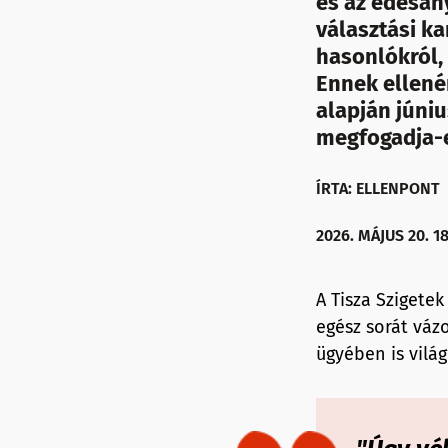
és az édesany
választási k
hasonlókról,
Ennek ellené
alapján júni
megfogadja-e 
ÍRTA: ELLENPONT
2026. MÁJUS 20. 18
A Tisza Szigete
egész sorát vázo
ügyében is világ