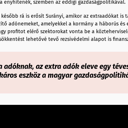
ra enyhítenék, szemben az eddigi gazdaságpolitikával.
később rá is erősít Surányi, amikor az extraadókat is 
zítő adónemeket, amelyekkel a kormány a háborús és 
gy profitot elérő szektorokat vonta be a köztehervise
sökkentést lehetővé tevő rezsivédelmi alapot is finansz
a adóknak, az extra adók eleve egy téve
káros eszköz a magyar gazdaságpolitik