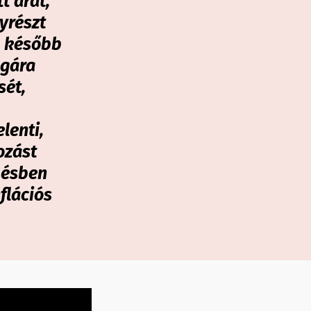
t árat,
yrészt
él később
agára
sét,
lenti,
ozást
pésben
flációs