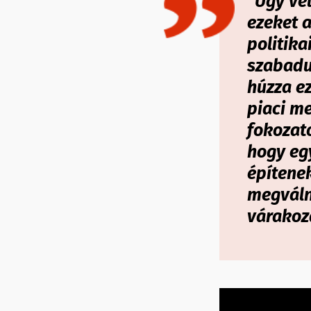
"Úgy vél
ezeket a
politika
szabadu
húzza e
piaci me
fokozato
hogy eg
építenek
megválná
várakoz