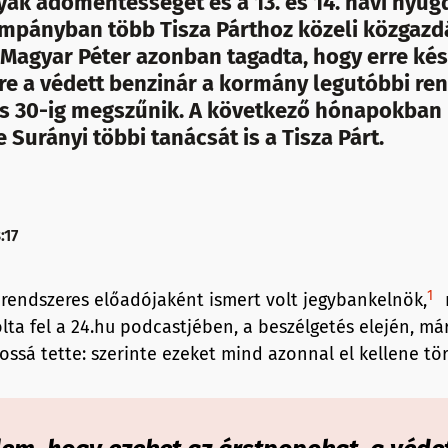
ák adómentességet és a 13. és 14. havi nyugd
ampányban több Tisza Párthoz közeli közgazd
 Magyar Péter azonban tagadta, hogy erre ké
re a védett benzinár a kormány legutóbbi re
us 30-ig megszűnik. A következő hónapokban 
Surányi többi tanácsát is a Tisza Párt.
:17
1
k rendszeres előadójaként ismert volt jegybankelnök,
lta fel a 24.hu podcastjében, a beszélgetés elején, má
ossá tette: szerinte ezeket mind azonnal el kellene tör