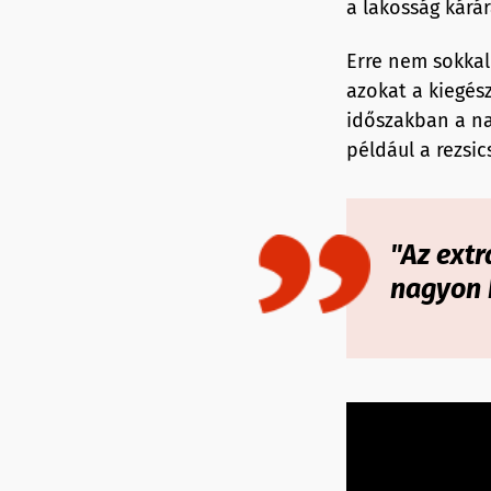
a lakosság kárá
Erre nem sokkal 
azokat a kiegés
időszakban a na
például a rezsic
"Az extr
nagyon 