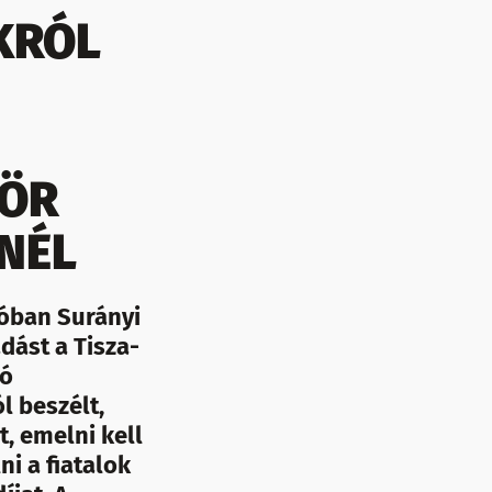
KRÓL
ZÖR
KNÉL
tóban Surányi
dást a Tisza-
tó
l beszélt,
t, emelni kell
ni a fiatalok