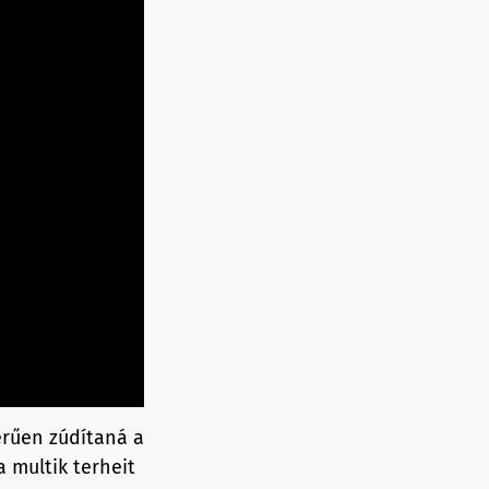
erűen zúdítaná a
 multik terheit